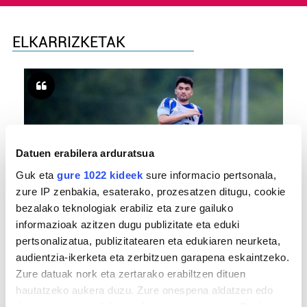
ELKARRIZKETAK
Datuen erabilera arduratsua
Guk eta
gure 1022 kideek
sure informacio pertsonala,
zure IP zenbakia, esaterako, prozesatzen ditugu, cookie
bezalako teknologiak erabiliz eta zure gailuko
FUTBOLA
informazioak azitzen dugu publizitate eta eduki
«Helburuak hasieratik markatzea beti gaiztoa
pertsonalizatua, publizitatearen eta edukiaren neurketa,
izaten da»
audientzia-ikerketa eta zerbitzuen garapena eskaintzeko.
Zure datuak nork eta zertarako erabiltzen dituen
hautatzeko aukera duzu. Zure onespena aldatzen edo
deuseztatzen ahal duzu edozein momentutan, Cookie