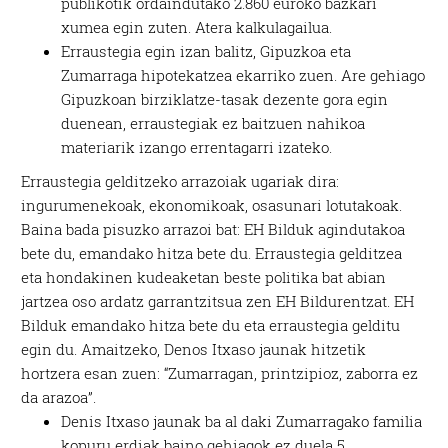
publikotik ordaindutako 2.860 euroko bazkari
xumea egin zuten. Atera kalkulagailua.
Erraustegia egin izan balitz, Gipuzkoa eta
Zumarraga hipotekatzea ekarriko zuen. Are gehiago
Gipuzkoan birziklatze-tasak dezente gora egin
duenean, erraustegiak ez baitzuen nahikoa
materiarik izango errentagarri izateko.
Erraustegia gelditzeko arrazoiak ugariak dira:
ingurumenekoak, ekonomikoak, osasunari lotutakoak.
Baina bada pisuzko arrazoi bat: EH Bilduk agindutakoa
bete du, emandako hitza bete du. Erraustegia gelditzea
eta hondakinen kudeaketan beste politika bat abian
jartzea oso ardatz garrantzitsua zen EH Bildurentzat. EH
Bilduk emandako hitza bete du eta erraustegia gelditu
egin du. Amaitzeko, Denos Itxaso jaunak hitzetik
hortzera esan zuen: “Zumarragan, printzipioz, zaborra ez
da arazoa”.
Denis Itxaso jaunak ba al daki Zumarragako familia
kopuru erdiak baino gehiagok ez duela 5.