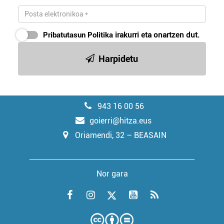
Pribatutasun Politika
irakurri eta onartzen dut.
Harpidetu
943 16 00 56
goierri@hitza.eus
Oriamendi, 32 – BEASAIN
Nor gara