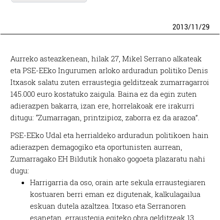
2013
/
11
/
29
Aurreko asteazkenean, hilak 27, Mikel Serrano alkateak
eta PSE-EEko Ingurumen arloko arduradun politiko Denis
Itxasok salatu zuten erraustegia gelditzeak zumarragarroi
145.000 euro kostatuko zaigula. Baina ez da egin zuten
adierazpen bakarra, izan ere, horrelakoak ere irakurri
ditugu: “Zumarragan, printzipioz, zaborra ez da arazoa”.
PSE-EEko Udal eta herrialdeko arduradun politikoen hain
adierazpen demagogiko eta oportunisten aurrean,
Zumarragako EH Bildutik honako gogoeta plazaratu nahi
dugu:
Harrigarria da oso, orain arte sekula erraustegiaren
kostuaren berri eman ez digutenak, kalkulagailua
eskuan dutela azaltzea. Itxaso eta Serranoren
esanetan, erraustegia egiteko obra gelditzeak 13