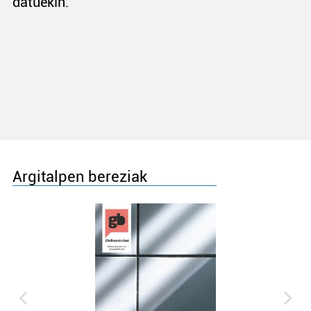
datuekin.
Argitalpen bereziak