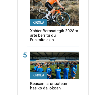
KIROLA
Xabier Berasategik 2028ra
arte berritu du
Euskaltelekin
5
KIROLA
Beasain larunbatean
hasiko da jokoan