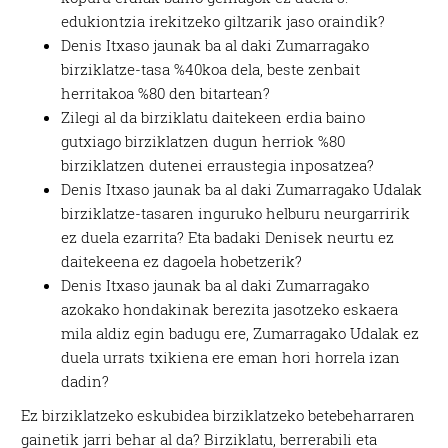
edukiontzia irekitzeko giltzarik jaso oraindik?
Denis Itxaso jaunak ba al daki Zumarragako
birziklatze-tasa %40koa dela, beste zenbait
herritakoa %80 den bitartean?
Zilegi al da birziklatu daitekeen erdia baino
gutxiago birziklatzen dugun herriok %80
birziklatzen dutenei erraustegia inposatzea?
Denis Itxaso jaunak ba al daki Zumarragako Udalak
birziklatze-tasaren inguruko helburu neurgarririk
ez duela ezarrita? Eta badaki Denisek neurtu ez
daitekeena ez dagoela hobetzerik?
Denis Itxaso jaunak ba al daki Zumarragako
azokako hondakinak berezita jasotzeko eskaera
mila aldiz egin badugu ere, Zumarragako Udalak ez
duela urrats txikiena ere eman hori horrela izan
dadin?
Ez birziklatzeko eskubidea birziklatzeko betebeharraren
gainetik jarri behar al da? Birziklatu, berrerabili eta