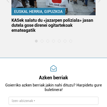
EUSKAL HERRIA, GIPUZKOA
KASek salatu du «jazarpen poliziala» jasan
Pa
dutela gose direnei ogitartekoak
da
emateagatik
«s
Azken berriak
Goierriko azken berriak jakin nahi dituzu? Harpidetu gure
buletinera!