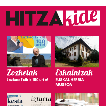
Zozketak
Eskaintzak
Lazkao Txikik 100 urte!
EUSKAL HERRIA
MUSEOA