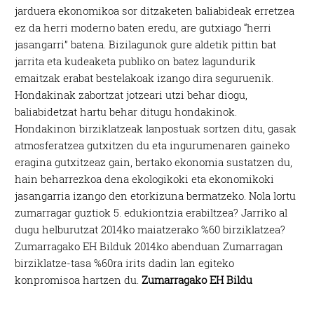
jarduera ekonomikoa sor ditzaketen baliabideak erretzea
ez da herri moderno baten eredu, are gutxiago “herri
jasangarri” batena. Bizilagunok gure aldetik pittin bat
jarrita eta kudeaketa publiko on batez lagundurik
emaitzak erabat bestelakoak izango dira seguruenik.
Hondakinak zabortzat jotzeari utzi behar diogu,
baliabidetzat hartu behar ditugu hondakinok.
Hondakinon birziklatzeak lanpostuak sortzen ditu, gasak
atmosferatzea gutxitzen du eta ingurumenaren gaineko
eragina gutxitzeaz gain, bertako ekonomia sustatzen du,
hain beharrezkoa dena ekologikoki eta ekonomikoki
jasangarria izango den etorkizuna bermatzeko. Nola lortu
zumarragar guztiok 5. edukiontzia erabiltzea? Jarriko al
dugu helburutzat 2014ko maiatzerako %60 birziklatzea?
Zumarragako EH Bilduk 2014ko abenduan Zumarragan
birziklatze-tasa %60ra irits dadin lan egiteko
konpromisoa hartzen du.
Zumarragako EH Bildu