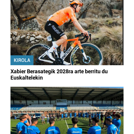
KIROLA
Xabier Berasategik 2028ra arte berritu du
Euskaltelekin