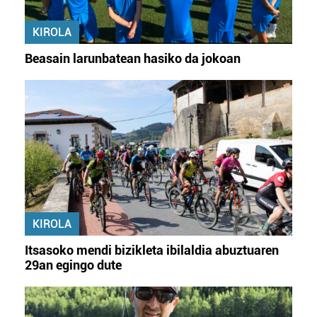
KIROLA
Beasain larunbatean hasiko da jokoan
KIROLA
Itsasoko mendi bizikleta ibilaldia abuztuaren
29an egingo dute