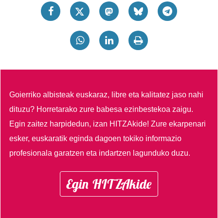
Goierriko albisteak euskaraz, libre eta kalitatez jaso nahi
dituzu?
Horretarako zure babesa ezinbestekoa zaigu.
Egin zaitez harpidedun, izan HITZAkide!
Zure ekarpenari
esker, euskaratik eginda dagoen tokiko informazio
profesionala garatzen eta indartzen lagunduko duzu.
Egin HITZAkide