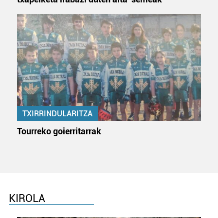
TXIRRINDULARITZA
Tourreko goierritarrak
KIROLA