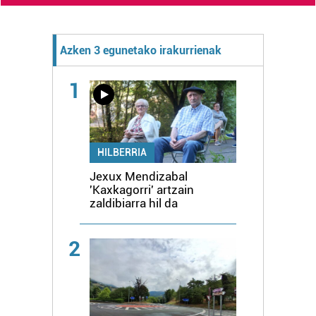
Azken 3 egunetako irakurrienak
1
HILBERRIA
Jexux Mendizabal
'Kaxkagorri' artzain
zaldibiarra hil da
2