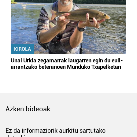
KIROLA
Unai Urkia zegamarrak laugarren egin du euli-
arrantzako beteranoen Munduko Txapelketan
Azken bideoak
Ez da informaziorik aurkitu sartutako