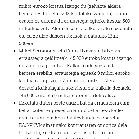
milioi euroko kostua izango du (zehazte aldera,
benetan 8 dira eta ez 13 kostatuko zaiguna), baina
esaten ez dutena da erraustegia egiteko kostua 500
milioikoa zela. Atera dezatela kalkulagailu sozialista
eta ea ze alde dagoen Itxasok aipatutako 13tik
500era.
Mikel Serranoren eta Denis Itxasoren hitzetan,
erraustegia gelditzeak 145.000 euroko kostua izango
du Zumarragarentzat. Kalkulagailu sozialista
berbera erabiliz, erraustegia egiteak 9 milioi euroko
kostua izango zuen Zumarragarentzat. Atera
dezatela kalkulagailu sozialista eta kalkula dezatela
145.000 euro eta 9 milioi euroren arteko aldea.
Ezkutatu duten beste gauza bat da erraustegia egin
behar zuten enpresei ordaindu beharreko kalte-
ordaina foru eta herri hauteskunde bezperetan
EAJ-PNVk sinatutako kontratuaren ondorioa dela.
Portzierto, kontratu-sinatzea ospatzeko diru-