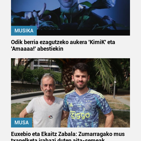
MUSIKA
Odik berria ezagutzeko aukera 'KimiK' eta
'Amaaaa!' abestiekin
MUSA
Euxebio eta Ekaitz Zabala: Zumarragako mus
txapelketa irabazi duten aita-semeak