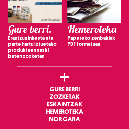
Gure berri.
Hemeroteka
Erantzun inkesta eta
Papereko zenbakiak
parte hartu Iztuetako
PDF formatuan
produktuen saski
baten zozketan
+
GURE BERRI
ZOZKETAK
ESKAINTZAK
HEMEROTEKA
NOR GARA