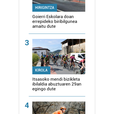
HIRIGINTZA
Goierri Eskolara doan
errepideko biribilgunea
amaitu dute
3
KIROLA
Itsasoko mendi bizikleta
ibilaldia abuztuaren 29an
egingo dute
4