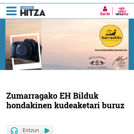
Sartu
Zumarragako EH Bilduk
hondakinen kudeaketari buruz