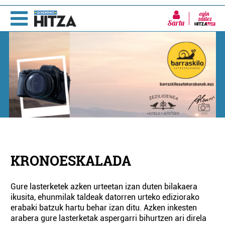
Sartu
KRONOESKALADA
Gure lasterketek azken urteetan izan duten bilakaera
ikusita, ehunmilak taldeak datorren urteko ediziorako
erabaki batzuk hartu behar izan ditu. Azken inkesten
arabera gure lasterketak aspergarri bihurtzen ari direla