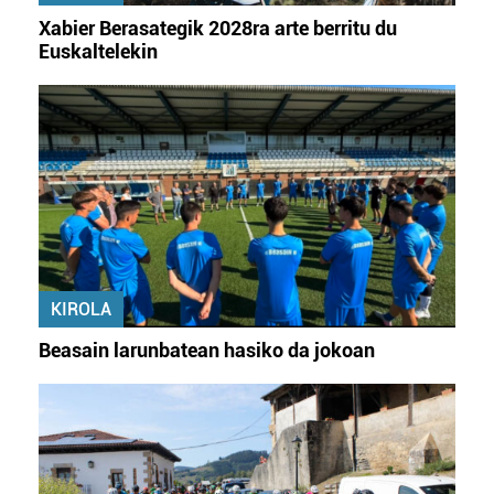
Xabier Berasategik 2028ra arte berritu du
Euskaltelekin
KIROLA
Beasain larunbatean hasiko da jokoan