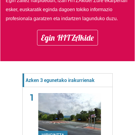
Egin zaitez harpidedun, izan HITZAkide!
Zure ekarpenari
esker, euskaratik eginda dagoen tokiko informazio
profesionala garatzen eta indartzen lagunduko duzu.
Egin HITZAkide
Azken 3 egunetako irakurrienak
1