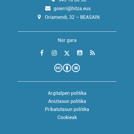
goierri@hitza.eus
Oriamendi, 32 – BEASAIN
Nor gara
Argitalpen politika
Aniztasun politika
Pribatutasun politika
Cookieak