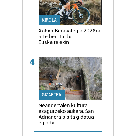
KIROLA
Xabier Berasategik 2028ra
arte berritu du
Euskaltelekin
4
GIZARTEA
Neandertalen kultura
ezagutzeko aukera, San
Adrianera bisita gidatua
eginda