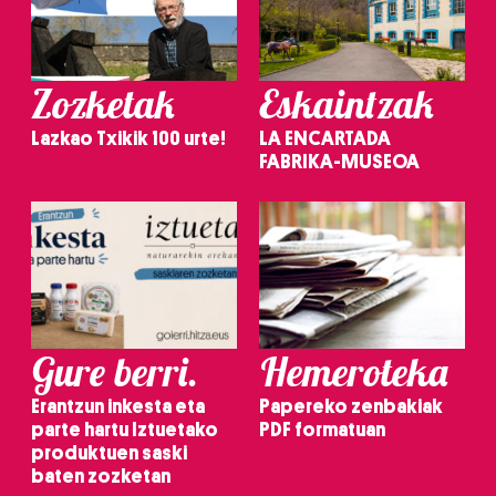
Zozketak
Eskaintzak
Lazkao Txikik 100 urte!
LA ENCARTADA
FABRIKA-MUSEOA
Gure berri.
Hemeroteka
Erantzun inkesta eta
Papereko zenbakiak
parte hartu Iztuetako
PDF formatuan
produktuen saski
baten zozketan