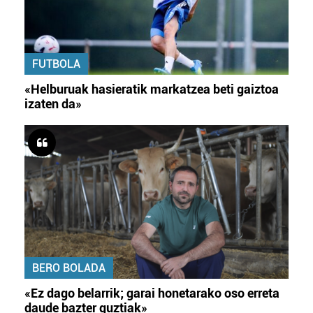
FUTBOLA
«Helburuak hasieratik markatzea beti gaiztoa
izaten da»
BERO BOLADA
«Ez dago belarrik; garai honetarako oso erreta
daude bazter guztiak»