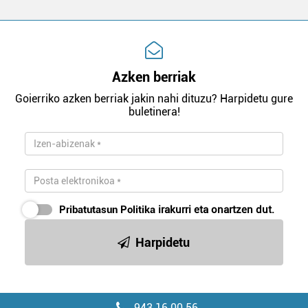
Azken berriak
Goierriko azken berriak jakin nahi dituzu? Harpidetu gure
buletinera!
Pribatutasun Politika
irakurri eta onartzen dut.
Harpidetu
943 16 00 56