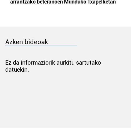
arrantzako beteranoen Munduko Txapelketan
Azken bideoak
Ez da informaziorik aurkitu sartutako
datuekin.