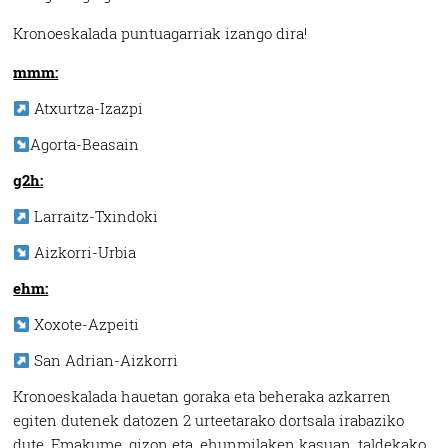
Kronoeskalada puntuagarriak izango dira!
mmm:
Atxurtza-Izazpi
Agorta-Beasain
g2h:
Larraitz-Txindoki
Aizkorri-Urbia
ehm:
Xoxote-Azpeiti
San Adrian-Aizkorri
Kronoeskalada hauetan goraka eta beheraka azkarren
egiten dutenek datozen 2 urteetarako dortsala irabaziko
dute. Emakume, gizon eta, ehunmilaken kasuan, taldekako