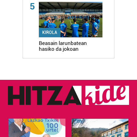
5
KIROLA
Beasain larunbatean
hasiko da jokoan