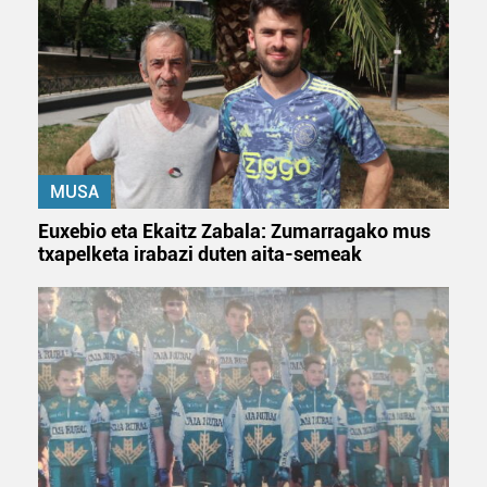
MUSA
Euxebio eta Ekaitz Zabala: Zumarragako mus
txapelketa irabazi duten aita-semeak