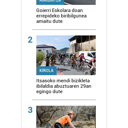
HIRIGINTZA
Goierri Eskolara doan
errepideko biribilgunea
amaitu dute
2
KIROLA
Itsasoko mendi bizikleta
ibilaldia abuztuaren 29an
egingo dute
3