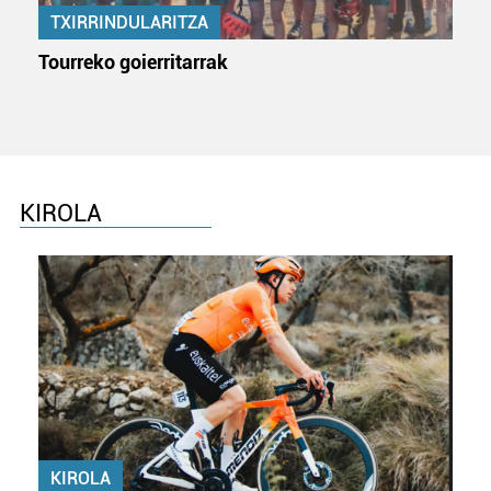
TXIRRINDULARITZA
Tourreko goierritarrak
KIROLA
KIROLA