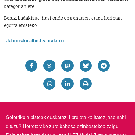
kategorian ere.
Beraz, badakizue, hasi ondo entrenatzen etapa horietan
egurra emateko!
Jatorrizko albistea irakurri.
Goierriko albisteak euskaraz, libre eta kalitatez jaso nahi
dituzu?
Horretarako zure babesa ezinbestekoa zaigu.