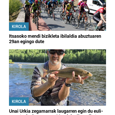
KIROLA
Itsasoko mendi bizikleta ibilaldia abuztuaren
29an egingo dute
KIROLA
Unai Urkia zegamarrak laugarren egin du euli-