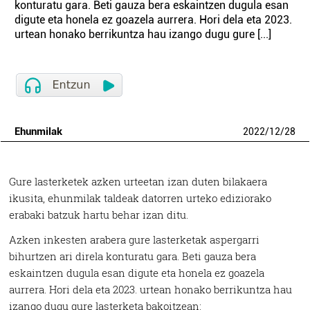
konturatu gara. Beti gauza bera eskaintzen dugula esan
digute eta honela ez goazela aurrera. Hori dela eta 2023.
urtean honako berrikuntza hau izango dugu gure [...]
Ehunmilak
2022
/
12
/
28
Gure lasterketek azken urteetan izan duten bilakaera
ikusita, ehunmilak taldeak datorren urteko ediziorako
erabaki batzuk hartu behar izan ditu.
Azken inkesten arabera gure lasterketak aspergarri
bihurtzen ari direla konturatu gara. Beti gauza bera
eskaintzen dugula esan digute eta honela ez goazela
aurrera. Hori dela eta 2023. urtean honako berrikuntza hau
izango dugu gure lasterketa bakoitzean: