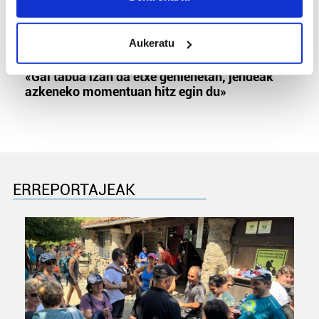
location which can be accurate to within several
meters
Aukeratu
Identify your device by actively scanning it for
MEMORIA HISTORIKOA
specific characteristics (fingerprinting)
«Gai tabua izan da etxe gehienetan, jendeak
Find out more about how your personal data is processed
azkeneko momentuan hitz egin du»
and set your preferences in the
details section
.
Guk eta gure bazkideek zure datu pertsonalak
prozesatzen ditugu, zure IP zenbakia, besteak beste,
teknologia erabiliz, cookieak adibidez, iragarki eta eduki
pertsonalizatuak eskaintzeko, iragarkiak eta edukia
ERREPORTAJEAK
neurtzeko, jendeari buruzko informazioa biltzeko eta
produktuak garatzeko. Zure datuak nork eta zertarako
erabiltzen dituen hauta dezakezu.
Bazkide batzuek ez dizute baimenik eskatzen, eta beren
interes komertzial legitimoetan babesten dira. Ikusi gure
bazkideen zerrenda, beren ustez zein helburutarako