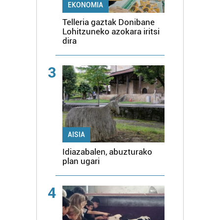
EKONOMIA
Telleria gaztak Donibane
Lohitzuneko azokara iritsi
dira
3
AISIA
Idiazabalen, abuzturako
plan ugari
4