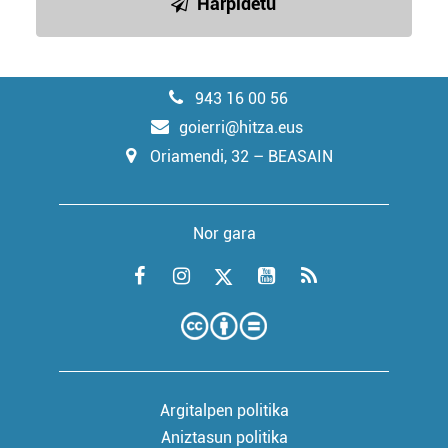
Harpidetu
943 16 00 56
goierri@hitza.eus
Oriamendi, 32 – BEASAIN
Nor gara
Argitalpen politika
Aniztasun politika