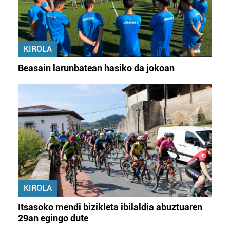
KIROLA
Beasain larunbatean hasiko da jokoan
KIROLA
Itsasoko mendi bizikleta ibilaldia abuztuaren
29an egingo dute