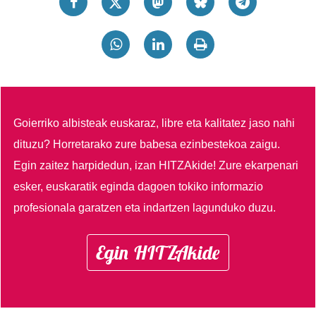
Goierriko albisteak euskaraz, libre eta kalitatez jaso nahi
dituzu?
Horretarako zure babesa ezinbestekoa zaigu.
Egin zaitez harpidedun, izan HITZAkide!
Zure ekarpenari
esker, euskaratik eginda dagoen tokiko informazio
profesionala garatzen eta indartzen lagunduko duzu.
Egin HITZAkide