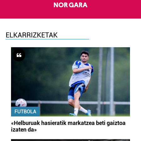
NOR GARA
ELKARRIZKETAK
FUTBOLA
«Helburuak hasieratik markatzea beti gaiztoa
izaten da»