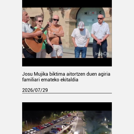
Josu Mujika biktima aitortzen duen agiria
familiari emateko ekitaldia
2026/07/29