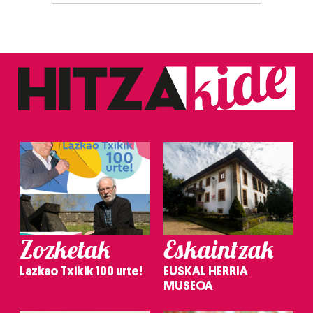
Zozketak
Eskaintzak
Lazkao Txikik 100 urte!
EUSKAL HERRIA
MUSEOA