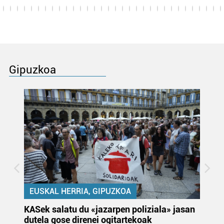
Gipuzkoa
EUSKAL HERRIA, GIPUZKOA
KASek salatu du «jazarpen poliziala» jasan
Pa
dutela gose direnei ogitartekoak
da