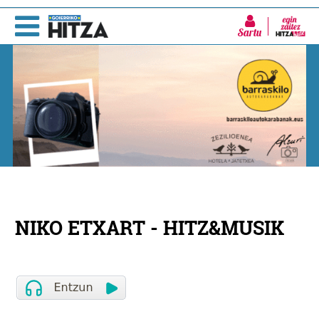
Sartu
NIKO ETXART - HITZ&MUSIK