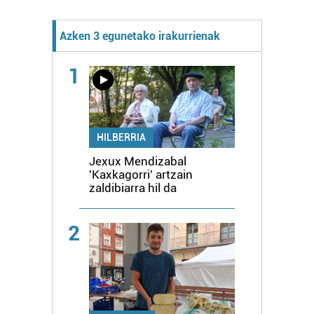
Azken 3 egunetako irakurrienak
1
HILBERRIA
Jexux Mendizabal
'Kaxkagorri' artzain
zaldibiarra hil da
2