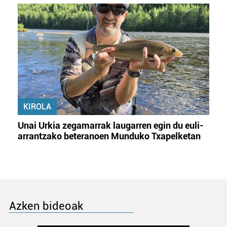
KIROLA
Unai Urkia zegamarrak laugarren egin du euli-
arrantzako beteranoen Munduko Txapelketan
Azken bideoak