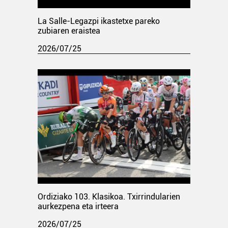
La Salle-Legazpi ikastetxe pareko
zubiaren eraistea
2026/07/25
Ordiziako 103. Klasikoa. Txirrindularien
aurkezpena eta irteera
2026/07/25