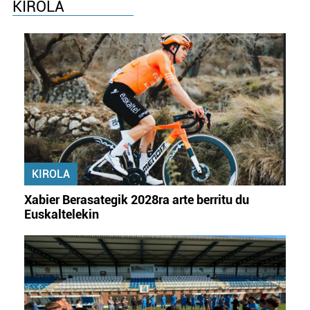
KIROLA
Webgune honek cookie propioak eta hirugarrenen cookie-
fitxategiak erabiltzen ditu. Zure esperientzia eta
zerbitzuak hobetzeko asmoz, cookie teknologiaz
baliatzen gara. Ohar hau onartuz gero, teknologia hori
erabiltzeko baimen esplizitua ematen diguzu.
Gehiago
irakurri
KIROLA
Xabier Berasategik 2028ra arte berritu du
Euskaltelekin