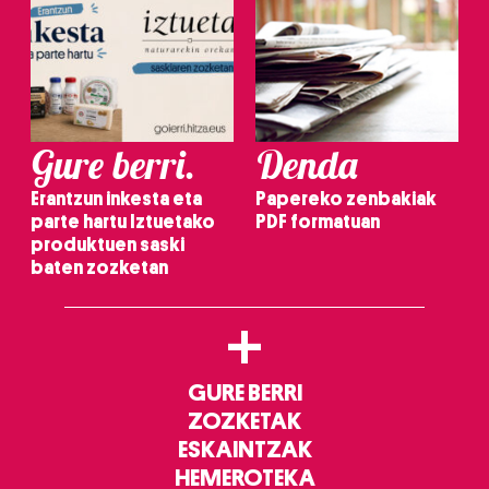
Gure berri.
Denda
Erantzun inkesta eta
Papereko zenbakiak
parte hartu Iztuetako
PDF formatuan
produktuen saski
baten zozketan
+
GURE BERRI
ZOZKETAK
ESKAINTZAK
HEMEROTEKA