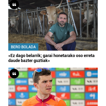
BERO BOLADA
«Ez dago belarrik; garai honetarako oso erreta
daude bazter guztiak»