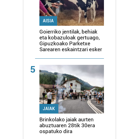
AISIA
Goierriko jentilak, behiak
eta kobazuloak gertuago,
Gipuzkoako Parketxe
Sarearen eskaintzari esker
5
JAIAK
Brinkolako jaiak aurten
abuztuaren 28tik 30era
ospatuko dira