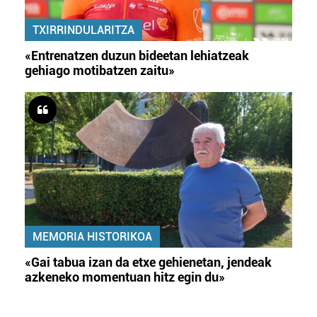
TXIRRINDULARITZA
«Entrenatzen duzun bideetan lehiatzeak
gehiago motibatzen zaitu»
MEMORIA HISTORIKOA
«Gai tabua izan da etxe gehienetan, jendeak
azkeneko momentuan hitz egin du»