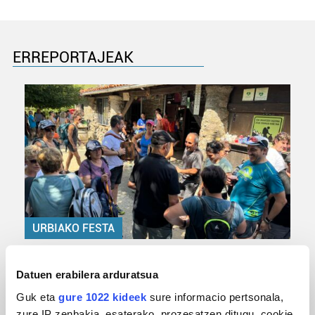
ERREPORTAJEAK
URBIAKO FESTA
Urbiako zelaiak erromeria leku
Datuen erabilera arduratsua
Guk eta
gure 1022 kideek
sure informacio pertsonala,
zure IP zenbakia, esaterako, prozesatzen ditugu, cookie