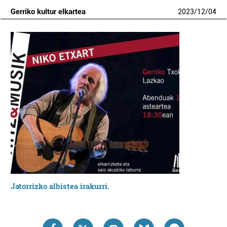
Gerriko kultur elkartea
2023
/
12
/
04
Jatorrizko albistea irakurri.