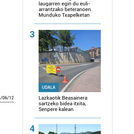
laugarren egin du euli-
arrantzako beteranoen
Munduko Txapelketan
3
UDALA
Lazkaotik Beasainera
4
/
06
/
12
sartzeko bidea itxita,
Senpere kalean
4