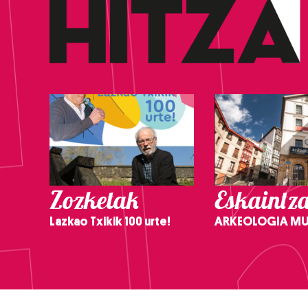
Zozketak
Eskaintz
Lazkao Txikik 100 urte!
ARKEOLOGIA M