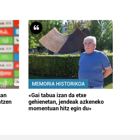
MEMORIA HISTORIKOA
tan
«Gai tabua izan da etxe
atzen
gehienetan, jendeak azkeneko
momentuan hitz egin du»