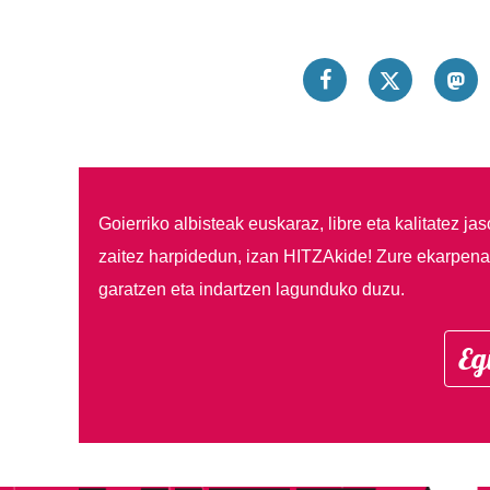
Goierriko albisteak euskaraz, libre eta kalitatez ja
zaitez harpidedun, izan HITZAkide!
Zure ekarpenar
garatzen eta indartzen lagunduko duzu.
Eg