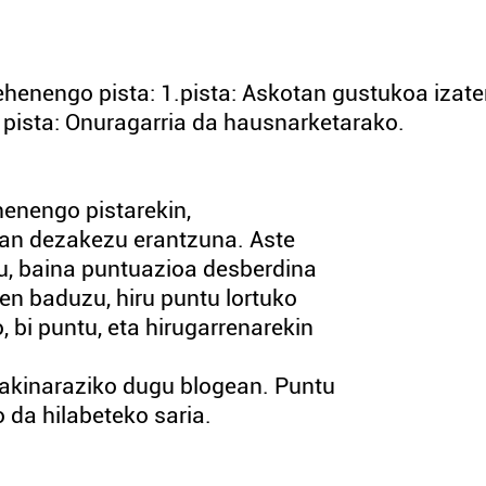
henengo pista: 1.pista: Askotan gustukoa izat
. pista: Onuragarria da hausnarketarako.
henengo pistarekin,
man dezakezu erantzuna. Aste
u, baina puntuazioa desberdina
en baduzu, hiru puntu lortuko
, bi puntu, eta hirugarrenarekin
jakinaraziko dugu blogean. Puntu
 da hilabeteko saria.