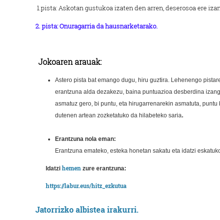
1.pista: Askotan gustukoa izaten den arren, deserosoa ere izan
2. pista: Onuragarria da hausnarketarako.
Jokoaren arauak:
Astero pista bat emango dugu, hiru guztira. Lehenengo pistar
erantzuna alda dezakezu, baina puntuazioa desberdina izango 
asmatuz gero, bi puntu, eta hirugarrenarekin asmatuta, puntu
dutenen artean zozketatuko da hilabeteko saria
.
Erantzuna nola eman:
Erantzuna emateko, esteka honetan sakatu eta idatzi eskatuko
hemen
Idatzi
zure erantzuna:
https://labur.eus/hitz_ezkutua
Jatorrizko albistea irakurri.