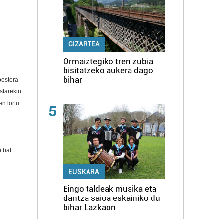
GIZARTEA
Ormaiztegiko tren zubia
bisitatzeko aukera dago
bihar
bestera
starekin
en lortu
5
 bat.
EUSKARA
Eingo taldeak musika eta
dantza saioa eskainiko du
bihar Lazkaon