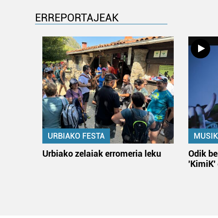
ERREPORTAJEAK
URBIAKO FESTA
MUSIK
Urbiako zelaiak erromeria leku
Odik be
'KimiK'