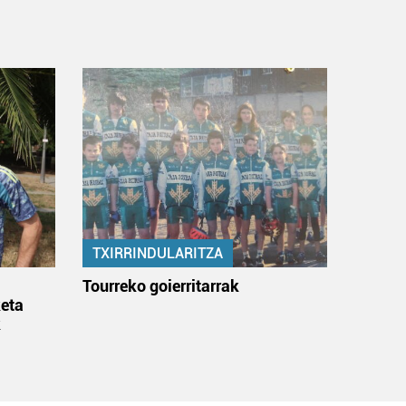
TXIRRINDULARITZA
:
Tourreko goierritarrak
eta
k