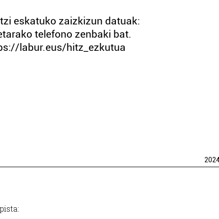
tzi eskatuko zaizkizun datuak:
tarako telefono zenbaki bat.
//labur.eus/hitz_ezkutua
202
ista: