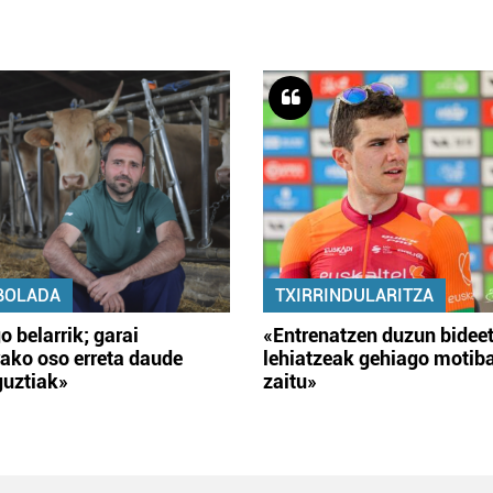
BOLADA
TXIRRINDULARITZA
o belarrik; garai
«Entrenatzen duzun bidee
ako oso erreta daude
lehiatzeak gehiago motib
guztiak»
zaitu»