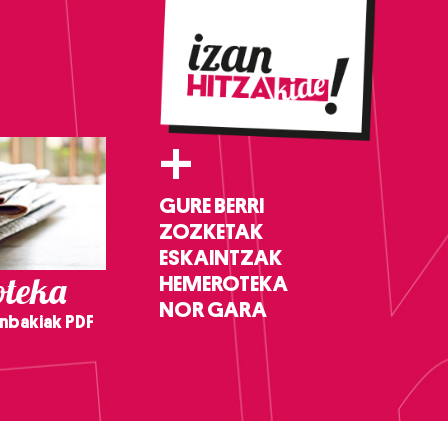
+
GURE BERRI
ZOZKETAK
ESKAINTZAK
teka
HEMEROTEKA
NOR GARA
nbakiak PDF