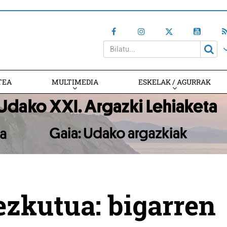
TEA
MULTIMEDIA
ESKELAK / AGURRAK
ezkutua: bigarren