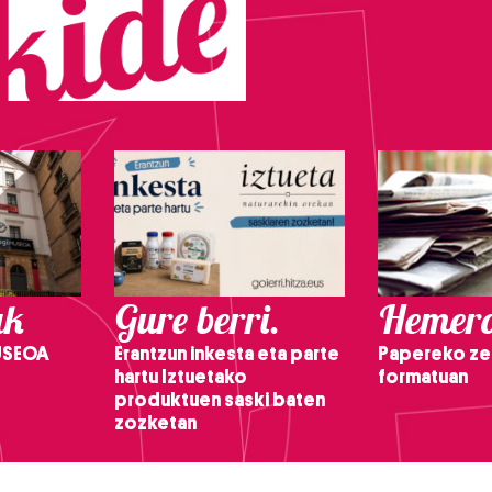
ak
Gure berri.
Hemero
USEOA
Erantzun inkesta eta parte
Papereko ze
hartu Iztuetako
formatuan
produktuen saski baten
zozketan