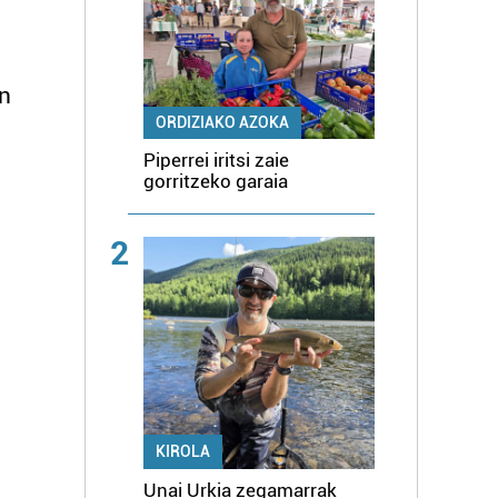
en
ORDIZIAKO AZOKA
Piperrei iritsi zaie
gorritzeko garaia
2
KIROLA
Unai Urkia zegamarrak