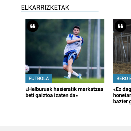
ELKARRIZKETAK
FUTBOLA
BERO 
«Helburuak hasieratik markatzea
«Ez dag
beti gaiztoa izaten da»
honetar
bazter 