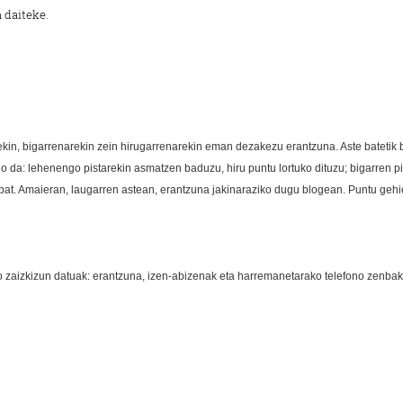
 daiteke.
ekin, bigarrenarekin zein hirugarrenarekin eman dezakezu erantzuna. Aste batetik 
da: lehenengo pistarekin asmatzen baduzu, hiru puntu lortuko dituzu; bigarren pi
 bat. Amaieran, laugarren astean, erantzuna jakinaraziko dugu blogean. Puntu gehi
 zaizkizun datuak: erantzuna, izen-abizenak eta harremanetarako telefono zenbaki