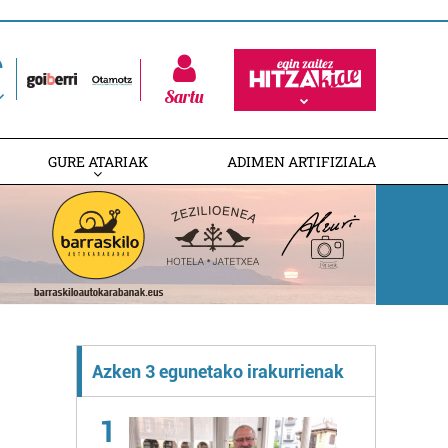
Sartu
GURE ATARIAK
ADIMEN ARTIFIZIALA
Azken 3 egunetako irakurrienak
1