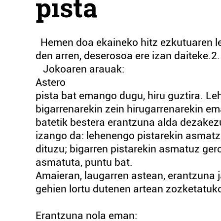
pista
Hemen doa ekaineko hitz ezkutuaren le
den arren, deserosoa ere izan daiteke.2
Jokoaren arauak:
Astero
pista bat emango dugu, hiru guztira. Le
bigarrenarekin zein hirugarrenarekin e
batetik bestera erantzuna alda dezakez
izango da: lehenengo pistarekin asmatz
dituzu; bigarren pistarekin asmatuz gero
asmatuta, puntu bat.
Amaieran, laugarren astean, erantzuna 
gehien lortu dutenen artean zozketatuko
Erantzuna nola eman: