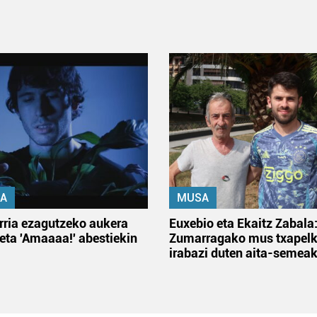
A
MUSA
rria ezagutzeko aukera
Euxebio eta Ekaitz Zabala
 eta 'Amaaaa!' abestiekin
Zumarragako mus txapelk
irabazi duten aita-semea