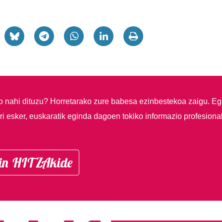
so nahi dituzu?
Horretarako zure babesa ezinbestekoa zaigu. Eg
i esker, euskaratik eginda dagoen tokiko informazio profesiona
in HITZAkide