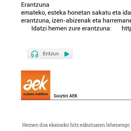
Erantzuna
emateko, esteka honetan sakatu eta ida
erantzuna, izen-abizenak eta harremane
Idatzi hemen zure erantzuna: https:
Goiztiri AEK
Hemen doa ekaineko hitz ezkutuaren lehenengo p