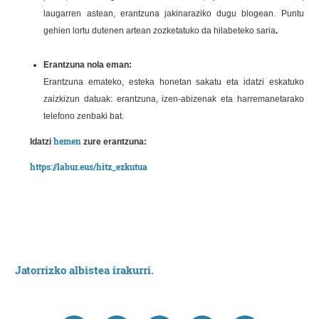
laugarren astean, erantzuna jakinaraziko dugu blogean. Puntu
gehien lortu dutenen artean zozketatuko da hilabeteko saria
.
Erantzuna nola eman:
Erantzuna emateko, esteka honetan sakatu eta idatzi eskatuko
zaizkizun datuak: erantzuna, izen-abizenak eta harremanetarako
telefono zenbaki bat.
hemen
Idatzi
zure erantzuna:
https://labur.eus/hitz_ezkutua
Jatorrizko albistea irakurri.