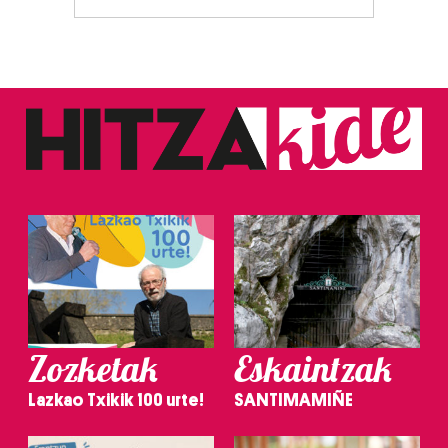
Zozketak
Eskaintzak
Lazkao Txikik 100 urte!
SANTIMAMIÑE