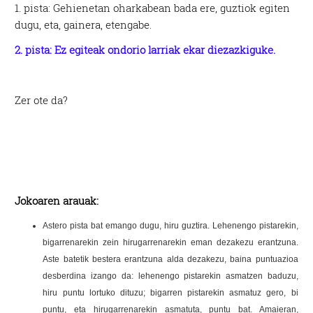
1. pista:
Gehienetan oharkabean bada ere, guztiok egiten
dugu, eta, gainera, etengabe.
2. pista:
Ez egiteak ondorio larriak ekar diezazkiguke.
Zer ote da?
Jokoaren arauak:
Astero pista bat emango dugu, hiru guztira. Lehenengo pistarekin,
bigarrenarekin zein hirugarrenarekin eman dezakezu erantzuna.
Aste batetik bestera erantzuna alda dezakezu, baina puntuazioa
desberdina izango da: lehenengo pistarekin asmatzen baduzu,
hiru puntu lortuko dituzu; bigarren pistarekin asmatuz gero, bi
puntu, eta hirugarrenarekin asmatuta, puntu bat. Amaieran,