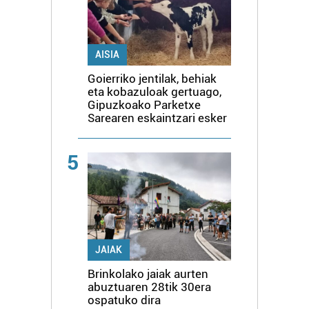
AISIA
Goierriko jentilak, behiak
eta kobazuloak gertuago,
Gipuzkoako Parketxe
Sarearen eskaintzari esker
5
JAIAK
Brinkolako jaiak aurten
abuztuaren 28tik 30era
ospatuko dira