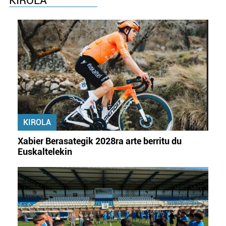
KIROLA
KIROLA
Xabier Berasategik 2028ra arte berritu du
Euskaltelekin