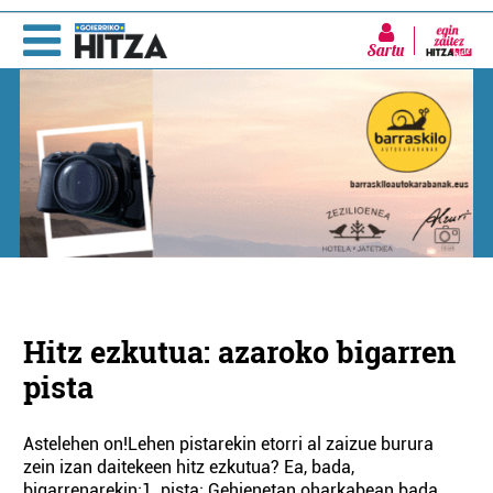
Sartu
Hitz ezkutua: azaroko bigarren
pista
Astelehen on!Lehen pistarekin etorri al zaizue burura
zein izan daitekeen hitz ezkutua? Ea, bada,
bigarrenarekin:1. pista: Gehienetan oharkabean bada