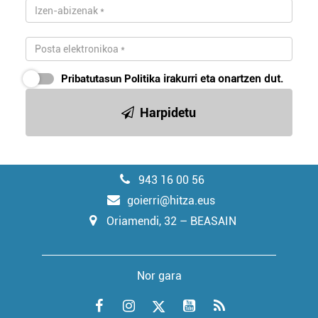
Pribatutasun Politika
irakurri eta onartzen dut.
Harpidetu
943 16 00 56
goierri@hitza.eus
Oriamendi, 32 – BEASAIN
Nor gara