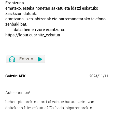
Erantzuna
emateko, esteka honetan sakatu eta idatzi eskatuko
zaizkizun datuak:
erantzuna, izen-abizenak eta harremanetarako telefono
zenbaki bat.
Idatzi hemen zure erantzuna:
https://labur.eus/hitz_ezkutua
Goiztiri AEK
2024
/
11
/
11
Astelehen on!
Lehen pistarekin etorri al zaizue burura zein izan
daitekeen hitz ezkutua? Ea, bada, bigarrenarekin: