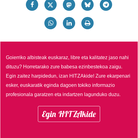
Goierriko albisteak euskaraz, libre eta kalitatez jaso nahi
dituzu?
Horretarako zure babesa ezinbestekoa zaigu.
Egin zaitez harpidedun, izan HITZAkide!
Zure ekarpenari
esker, euskaratik eginda dagoen tokiko informazio
profesionala garatzen eta indartzen lagunduko duzu.
Egin HITZAkide