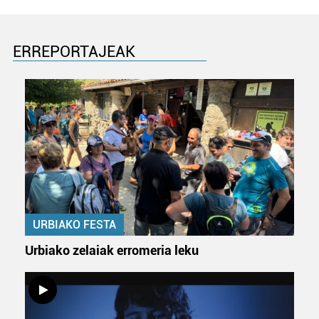
buruzko informazio gehiago eta ezarri zure lehentasunak
datuen atalean. Edozein unetan alda edo ken dezakezu
zure baimena Cookieen adierazpenean.
ERREPORTAJEAK
Webgune honek cookie propioak eta hirugarrenen cookie-
fitxategiak erabiltzen ditu. Zure esperientzia eta
zerbitzuak hobetzeko asmoz, cookie teknologiaz
baliatzen gara. Ohar hau onartuz gero, teknologia hori
erabiltzeko baimen esplizitua ematen diguzu.
Gehiago
irakurri
URBIAKO FESTA
Urbiako zelaiak erromeria leku