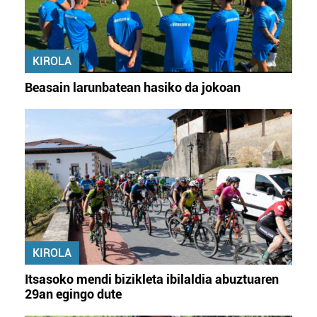
KIROLA
Beasain larunbatean hasiko da jokoan
KIROLA
Itsasoko mendi bizikleta ibilaldia abuztuaren
29an egingo dute