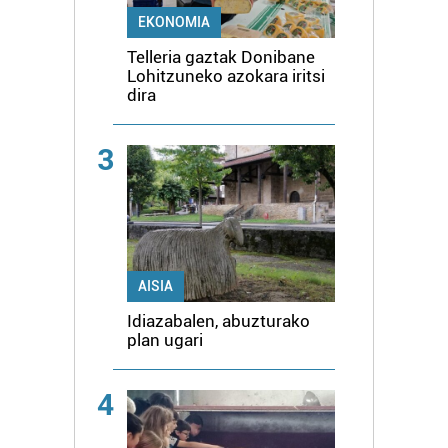
EKONOMIA
Telleria gaztak Donibane
Lohitzuneko azokara iritsi
dira
3
AISIA
Idiazabalen, abuzturako
plan ugari
4