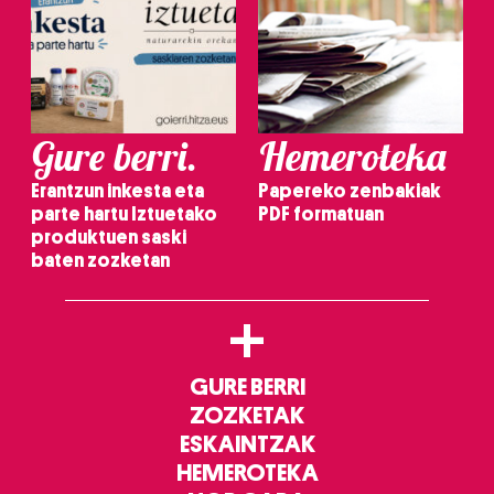
Gure berri.
Hemeroteka
Erantzun inkesta eta
Papereko zenbakiak
parte hartu Iztuetako
PDF formatuan
produktuen saski
baten zozketan
+
GURE BERRI
ZOZKETAK
ESKAINTZAK
HEMEROTEKA