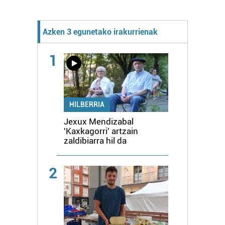
Azken 3 egunetako irakurrienak
1
HILBERRIA
Jexux Mendizabal
'Kaxkagorri' artzain
zaldibiarra hil da
2