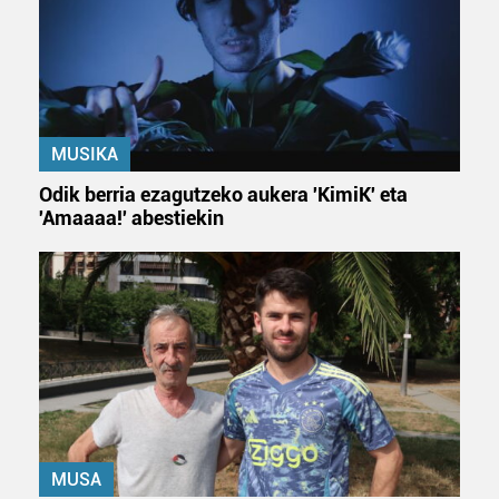
MUSIKA
Odik berria ezagutzeko aukera 'KimiK' eta
'Amaaaa!' abestiekin
MUSA