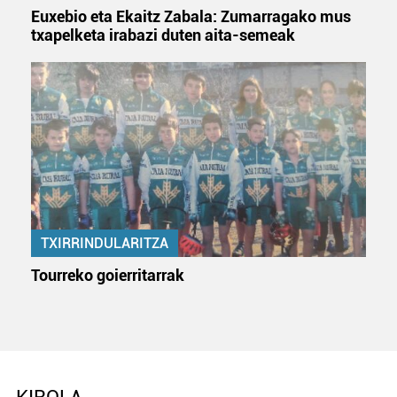
Euxebio eta Ekaitz Zabala: Zumarragako mus
txapelketa irabazi duten aita-semeak
TXIRRINDULARITZA
Tourreko goierritarrak