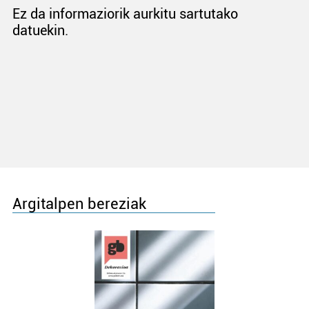
Ez da informaziorik aurkitu sartutako
datuekin.
Argitalpen bereziak