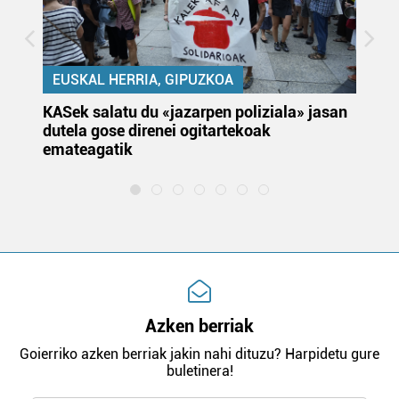
EUSKAL HERRIA, GIPUZKOA
KASek salatu du «jazarpen poliziala» jasan
Pa
dutela gose direnei ogitartekoak
da
emateagatik
«s
Azken berriak
Goierriko azken berriak jakin nahi dituzu? Harpidetu gure
buletinera!