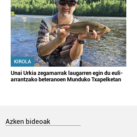
KIROLA
Unai Urkia zegamarrak laugarren egin du euli-
arrantzako beteranoen Munduko Txapelketan
Azken bideoak