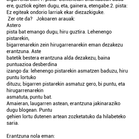
ere, guztiok egiten dugu, eta, gainera, etengabe.2. pista:
Ez egiteak ondorio larriak ekar diezazkiguke.
Zer ote da? Jokoaren arauak:
Astero
pista bat emango dugu, hiru guztira. Lehenengo
pistarekin,
bigarrenarekin zein hirugarrenarekin eman dezakezu
erantzuna. Aste
batetik bestera erantzuna alda dezakezu, baina
puntuazioa desberdina
izango da: lehenengo pistarekin asmatzen baduzu, hiru
puntu lortuko
dituzu; bigarren pistarekin asmatuz gero, bi puntu, eta
hirugarrenarekin
asmatuta, puntu bat.
Amaieran, laugarren astean, erantzuna jakinaraziko
dugu blogean. Puntu
gehien lortu dutenen artean zozketatuko da hilabeteko
saria.
Erantzuna nola eman: