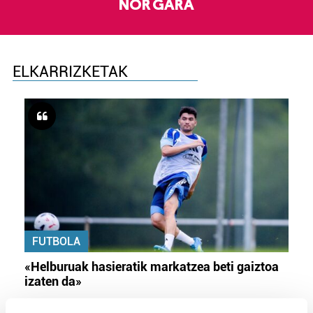
NOR GARA
ELKARRIZKETAK
FUTBOLA
«Helburuak hasieratik markatzea beti gaiztoa
izaten da»