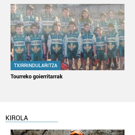
fitxategiak erabiltzen ditu. Zure esperientzia eta
zerbitzuak hobetzeko asmoz, cookie teknologiaz
baliatzen gara. Ohar hau onartuz gero, teknologia hori
erabiltzeko baimen esplizitua ematen diguzu.
Gehiago
irakurri
TXIRRINDULARITZA
Tourreko goierritarrak
KIROLA