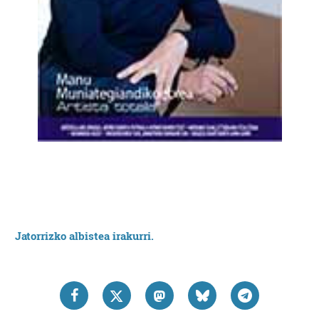
Jatorrizko albistea irakurri.