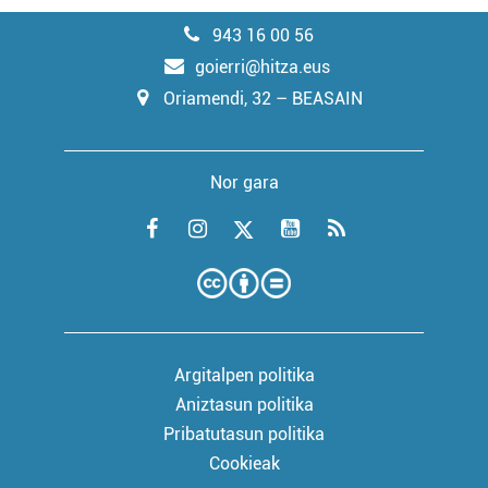
943 16 00 56
goierri@hitza.eus
Oriamendi, 32 – BEASAIN
Nor gara
Argitalpen politika
Aniztasun politika
Pribatutasun politika
Cookieak