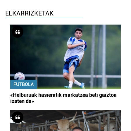
ELKARRIZKETAK
FUTBOLA
«Helburuak hasieratik markatzea beti gaiztoa
izaten da»