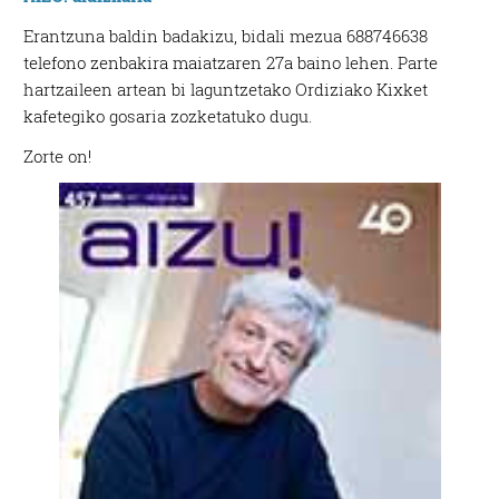
Erantzuna baldin badakizu, bidali mezua 688746638
telefono zenbakira maiatzaren 27a baino lehen. Parte
hartzaileen artean bi laguntzetako Ordiziako Kixket
kafetegiko gosaria zozketatuko dugu.
Zorte on!