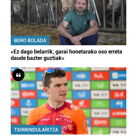
BERO BOLADA
«Ez dago belarrik; garai honetarako oso erreta
daude bazter guztiak»
TXIRRINDULARITZA