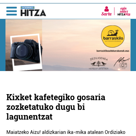
Sartu
Kixket kafetegiko gosaria
zozketatuko dugu bi
lagunentzat
Maiatzeko Aizu! aldizkarian ika-mika atalean Ordiziako