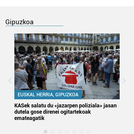
Gipuzkoa
EUSKAL HERRIA, GIPUZKOA
KASek salatu du «jazarpen poliziala» jasan
Pa
dutela gose direnei ogitartekoak
da
emateagatik
«s