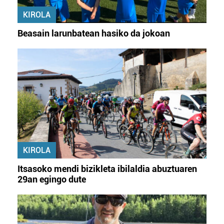
KIROLA
Beasain larunbatean hasiko da jokoan
KIROLA
Itsasoko mendi bizikleta ibilaldia abuztuaren
29an egingo dute