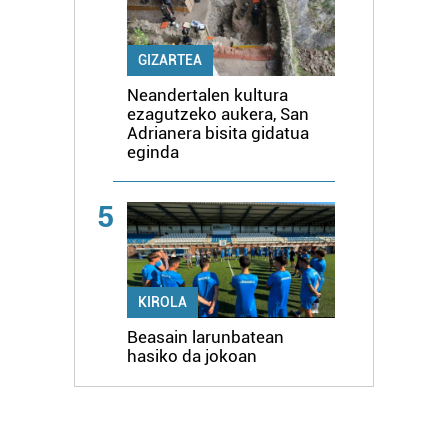
GIZARTEA
Neandertalen kultura
ezagutzeko aukera, San
Adrianera bisita gidatua
eginda
5
KIROLA
Beasain larunbatean
hasiko da jokoan