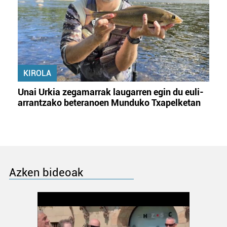
KIROLA
Unai Urkia zegamarrak laugarren egin du euli-
arrantzako beteranoen Munduko Txapelketan
Azken bideoak