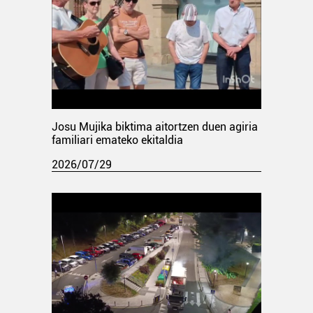
Josu Mujika biktima aitortzen duen agiria
familiari emateko ekitaldia
2026/07/29