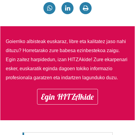
Goierriko albisteak euskaraz, libre eta kalitatez jaso nahi
dituzu?
Horretarako zure babesa ezinbestekoa zaigu.
Egin zaitez harpidedun, izan HITZAkide!
Zure ekarpenari
esker, euskaratik eginda dagoen tokiko informazio
profesionala garatzen eta indartzen lagunduko duzu.
Egin HITZAkide