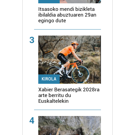
Itsasoko mendi bizikleta
ibilaldia abuztuaren 29an
egingo dute
3
KIROLA
Xabier Berasategik 2028ra
arte berritu du
Euskaltelekin
4