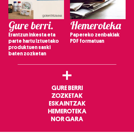
Gure berri.
Hemeroteka
Erantzun inkesta eta
Papereko zenbakiak
parte hartu Iztuetako
PDF formatuan
produktuen saski
baten zozketan
+
GURE BERRI
ZOZKETAK
ESKAINTZAK
HEMEROTEKA
NOR GARA