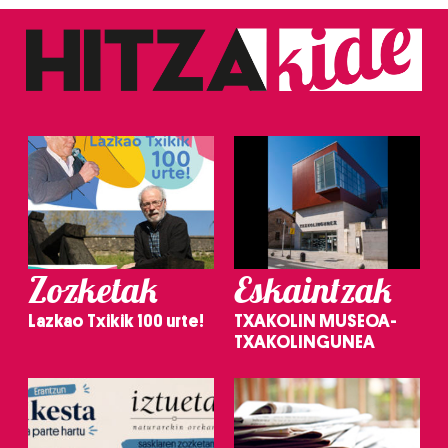
Zozketak
Eskaintzak
Lazkao Txikik 100 urte!
TXAKOLIN MUSEOA-
TXAKOLINGUNEA