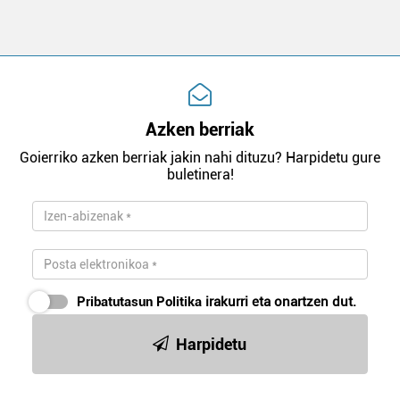
Azken berriak
Goierriko azken berriak jakin nahi dituzu? Harpidetu gure
buletinera!
Pribatutasun Politika
irakurri eta onartzen dut.
Harpidetu