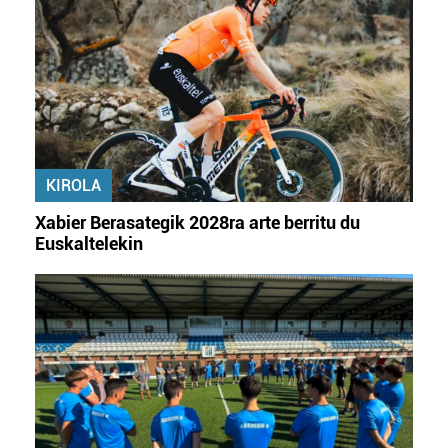
KIROLA
Xabier Berasategik 2028ra arte berritu du
Euskaltelekin