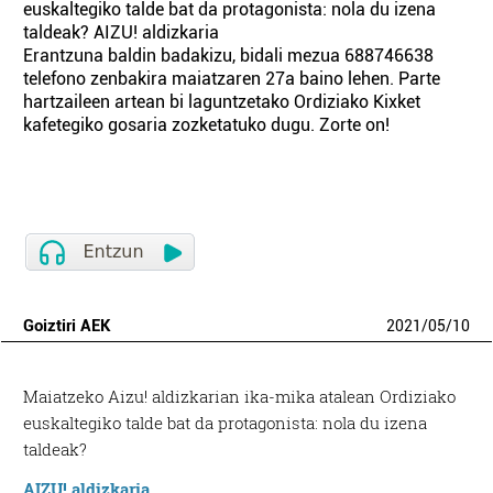
euskaltegiko talde bat da protagonista: nola du izena
taldeak? AIZU! aldizkaria
Erantzuna baldin badakizu, bidali mezua 688746638
telefono zenbakira maiatzaren 27a baino lehen. Parte
hartzaileen artean bi laguntzetako Ordiziako Kixket
kafetegiko gosaria zozketatuko dugu. Zorte on!
Goiztiri AEK
2021
/
05
/
10
Maiatzeko Aizu! aldizkarian ika-mika atalean Ordiziako
euskaltegiko talde bat da protagonista: nola du izena
taldeak?
AIZU! aldizkaria