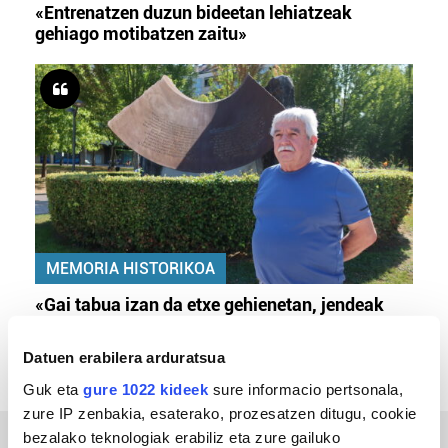
«Entrenatzen duzun bideetan lehiatzeak
gehiago motibatzen zaitu»
MEMORIA HISTORIKOA
«Gai tabua izan da etxe gehienetan, jendeak
azkeneko momentuan hitz egin du»
Datuen erabilera arduratsua
Guk eta
gure 1022 kideek
sure informacio pertsonala,
zure IP zenbakia, esaterako, prozesatzen ditugu, cookie
bezalako teknologiak erabiliz eta zure gailuko