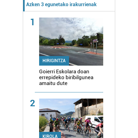
Azken 3 egunetako irakurrienak
1
HIRIGINTZA
Goierri Eskolara doan
errepideko biribilgunea
amaitu dute
2
KIROLA