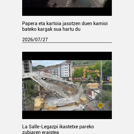
Papera eta kartoia jasotzen duen kamioi
bateko kargak sua hartu du
2026/07/27
La Salle-Legazpi ikastetxe pareko
zubiaren eraistea