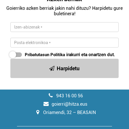
Goierriko azken berriak jakin nahi dituzu? Harpidetu gure
buletinera!
Pribatutasun Politika
irakurri eta onartzen dut.
Harpidetu
943 16 00 56
goierri@hitza.eus
Oriamendi, 32 – BEASAIN