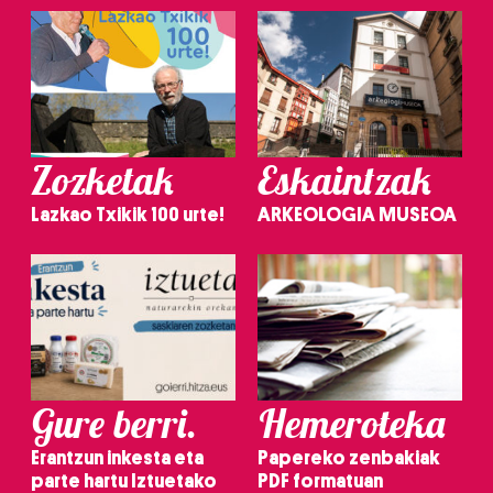
Zozketak
Eskaintzak
Lazkao Txikik 100 urte!
ARKEOLOGIA MUSEOA
Gure berri.
Hemeroteka
Erantzun inkesta eta
Papereko zenbakiak
parte hartu Iztuetako
PDF formatuan