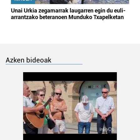
Unai Urkia zegamarrak laugarren egin du euli-
arrantzako beteranoen Munduko Txapelketan
Azken bideoak