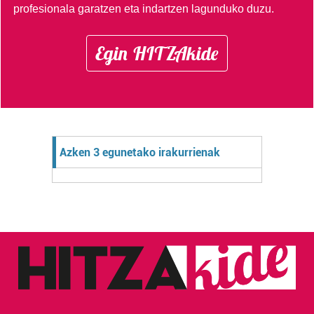
profesionala garatzen eta indartzen lagunduko duzu.
Egin HITZAkide
Azken 3 egunetako irakurrienak