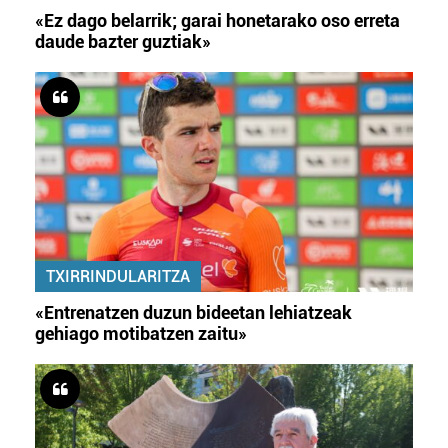
«Ez dago belarrik; garai honetarako oso erreta
daude bazter guztiak»
TXIRRINDULARITZA
«Entrenatzen duzun bideetan lehiatzeak
gehiago motibatzen zaitu»