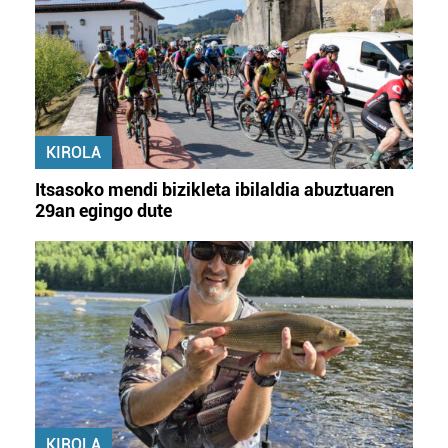
KIROLA
Itsasoko mendi bizikleta ibilaldia abuztuaren
29an egingo dute
KIROLA