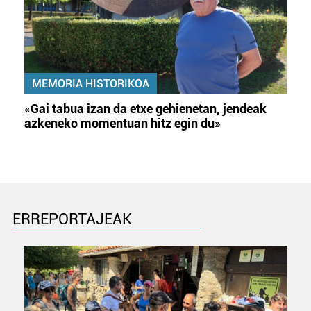
MEMORIA HISTORIKOA
«Gai tabua izan da etxe gehienetan, jendeak
azkeneko momentuan hitz egin du»
ERREPORTAJEAK