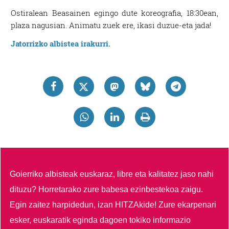
Ostiralean Beasainen egingo dute koreografia, 18:30ean,
plaza nagusian. Animatu zuek ere, ikasi duzue-eta jada!
Jatorrizko albistea irakurri.
Goierriko albisteak euskaraz, libre eta kalitatez jaso nahi
dituzu?
Horretarako zure babesa ezinbestekoa zaigu.
Egin zaitez harpidedun, izan HITZAkide!
Zure ekarpenari
esker, euskaratik eginda dagoen tokiko informazio