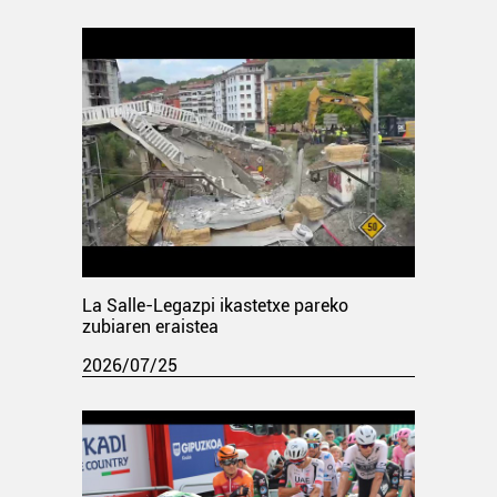
La Salle-Legazpi ikastetxe pareko
zubiaren eraistea
2026/07/25