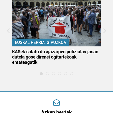
EUSKAL HERRIA, GIPUZKOA
KASek salatu du «jazarpen poliziala» jasan
Pa
dutela gose direnei ogitartekoak
da
emateagatik
«s
Azken berriak