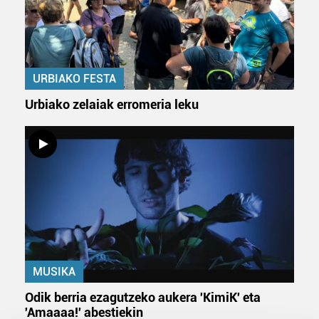
URBIAKO FESTA
Urbiako zelaiak erromeria leku
MUSIKA
Odik berria ezagutzeko aukera 'KimiK' eta
'Amaaaa!' abestiekin