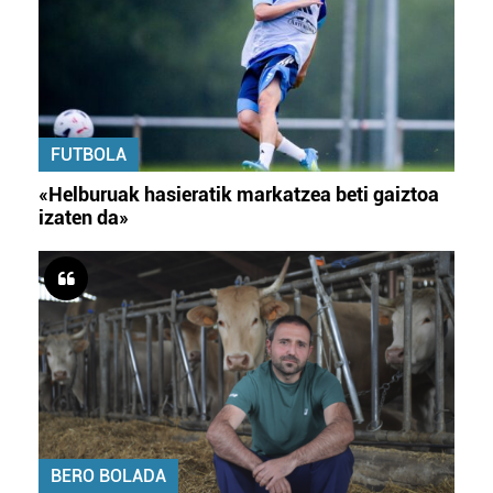
FUTBOLA
«Helburuak hasieratik markatzea beti gaiztoa
izaten da»
BERO BOLADA