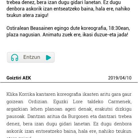
trebea denez, bera izan dugu gidari lanetan. Ez dugu
denbora askorik izan entseatzeko baina, hala ere, nahiko
txukun atera zaigu!
Ostiralean Beasainen egingo dute koreografia, 18:30ean,
plaza nagusian. Animatu zuek ere, ikasi duzue-eta jada!
Goiztiri AEK
2019
/
04
/
10
Klika Korrika kantaren koreografia ikasten aritu gara gaur
goizean Ordizian. Eguzki Lore taldeko Carmenek,
argazkian lehen planoan ageri denak, erakutsi dizkigu
pausoak. Dantzan aritua da Burgosen eta dantzari trebea
denez, bera izan dugu gidari lanetan. Ez dugu denbora
askorik izan entseatzeko baina, hala ere, nahiko txukun