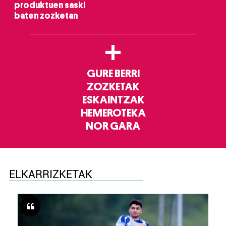
produktuen saski
baten zozketan
+
GURE BERRI
ZOZKETAK
ESKAINTZAK
HEMEROTEKA
NOR GARA
ELKARRIZKETAK