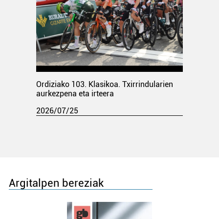
Ordiziako 103. Klasikoa. Txirrindularien
aurkezpena eta irteera
2026/07/25
Argitalpen bereziak