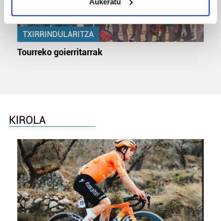
Aukeratu
Identify your device by actively scanning it for
specific characteristics (fingerprinting)
Find out more about how your personal data is processed
TXIRRINDULARITZA
and set your preferences in the
details section
.
Tourreko goierritarrak
Guk eta gure bazkideek zure datu pertsonalak
prozesatzen ditugu, zure IP zenbakia, besteak beste,
teknologia erabiliz, cookieak adibidez, iragarki eta eduki
pertsonalizatuak eskaintzeko, iragarkiak eta edukia
neurtzeko, jendeari buruzko informazioa biltzeko eta
KIROLA
produktuak garatzeko. Zure datuak nork eta zertarako
erabiltzen dituen hauta dezakezu.
Bazkide batzuek ez dizute baimenik eskatzen, eta beren
interes komertzial legitimoetan babesten dira. Ikusi gure
bazkideen zerrenda, beren ustez zein helburutarako
duten interes legitimoa eta horren aurka nola egin
dezakezun ikusteko.