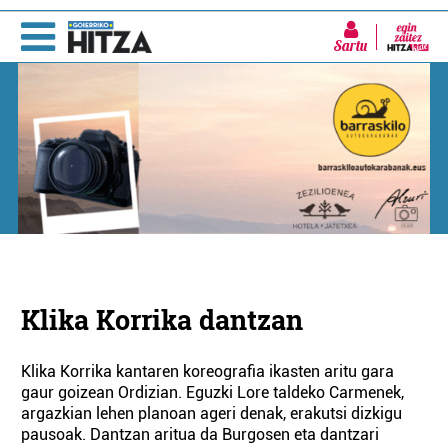
Sartu
Klika Korrika dantzan
Klika Korrika kantaren koreografia ikasten aritu gara
gaur goizean Ordizian. Eguzki Lore taldeko Carmenek,
argazkian lehen planoan ageri denak, erakutsi dizkigu
pausoak. Dantzan aritua da Burgosen eta dantzari