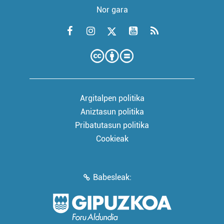
Nor gara
Argitalpen politika
Aniztasun politika
Pribatutasun politika
Cookieak
Babesleak: