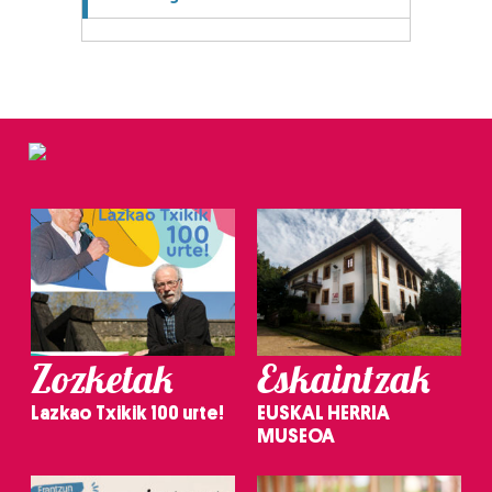
Zozketak
Eskaintzak
Lazkao Txikik 100 urte!
EUSKAL HERRIA
MUSEOA