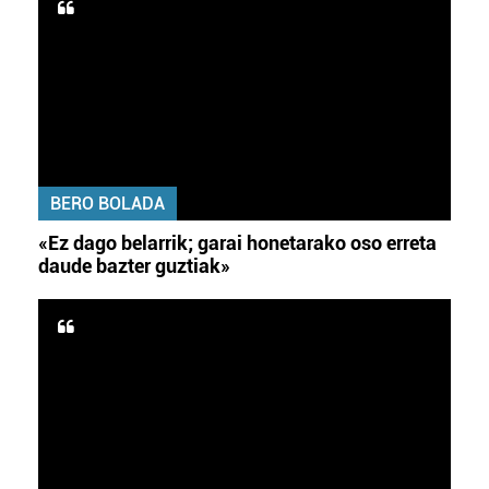
BERO BOLADA
«Ez dago belarrik; garai honetarako oso erreta
daude bazter guztiak»