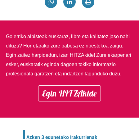
Goierriko albisteak euskaraz, libre eta kalitatez jaso nahi
dituzu?
Horretarako zure babesa ezinbestekoa zaigu.
Egin zaitez harpidedun, izan HITZAkide!
Zure ekarpenari
esker, euskaratik eginda dagoen tokiko informazio
profesionala garatzen eta indartzen lagunduko duzu.
Egin HITZAkide
Azken 3 egunetako irakurrienak