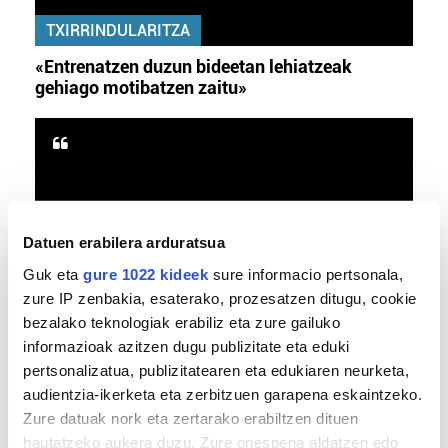
TXIRRINDULARITZA
«Entrenatzen duzun bideetan lehiatzeak
gehiago motibatzen zaitu»
Datuen erabilera arduratsua
Guk eta
gure 1022 kideek
sure informacio pertsonala,
zure IP zenbakia, esaterako, prozesatzen ditugu, cookie
MEMORIA HISTORIKOA
bezalako teknologiak erabiliz eta zure gailuko
informazioak azitzen dugu publizitate eta eduki
«Gai tabua izan da etxe gehienetan, jendeak
pertsonalizatua, publizitatearen eta edukiaren neurketa,
azkeneko momentuan hitz egin du»
audientzia-ikerketa eta zerbitzuen garapena eskaintzeko.
Zure datuak nork eta zertarako erabiltzen dituen
hautatzeko aukera duzu. Zure onespena aldatzen edo