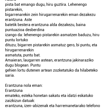
pista bat emango dugu, hiru guztira. Lehenengo
pistarekin,
bigarrenarekin zein hirugarrenarekin eman dezakezu
erantzuna. Aste
batetik bestera erantzuna alda dezakezu, baina
puntuazioa desberdina
izango da: lehenengo pistarekin asmatzen baduzu, hiru
puntu lortuko
dituzu; bigarren pistarekin asmatuz gero, bi puntu, eta
hirugarrenarekin
asmatuta, puntu bat.
Amaieran, laugarren astean, erantzuna jakinaraziko
dugu blogean. Puntu
gehien lortu dutenen artean zozketatuko da hilabeteko
saria.
Erantzuna nola eman:
Erantzuna
emateko, esteka honetan sakatu eta idatzi eskatuko
zaizkizun datuak:
erantzuna, izen-abizenak eta harremanetarako telefono