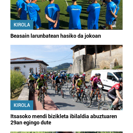
KIROLA
Beasain larunbatean hasiko da jokoan
KIROLA
Itsasoko mendi bizikleta ibilaldia abuztuaren
29an egingo dute