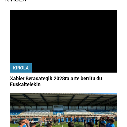
KIROLA
Xabier Berasategik 2028ra arte berritu du
Euskaltelekin