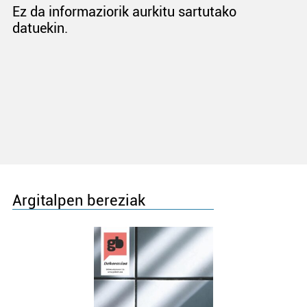
Ez da informaziorik aurkitu sartutako
datuekin.
Argitalpen bereziak