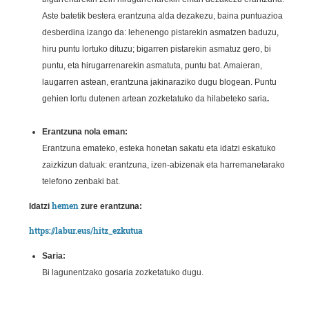
Aste batetik bestera erantzuna alda dezakezu, baina puntuazioa
desberdina izango da: lehenengo pistarekin asmatzen baduzu,
hiru puntu lortuko dituzu; bigarren pistarekin asmatuz gero, bi
puntu, eta hirugarrenarekin asmatuta, puntu bat. Amaieran,
laugarren astean, erantzuna jakinaraziko dugu blogean. Puntu
gehien lortu dutenen artean zozketatuko da hilabeteko saria
.
Erantzuna nola eman:
Erantzuna emateko, esteka honetan sakatu eta idatzi eskatuko
zaizkizun datuak: erantzuna, izen-abizenak eta harremanetarako
telefono zenbaki bat.
hemen
Idatzi
zure erantzuna:
https://labur.eus/hitz_ezkutua
Saria:
Bi lagunentzako gosaria zozketatuko dugu.