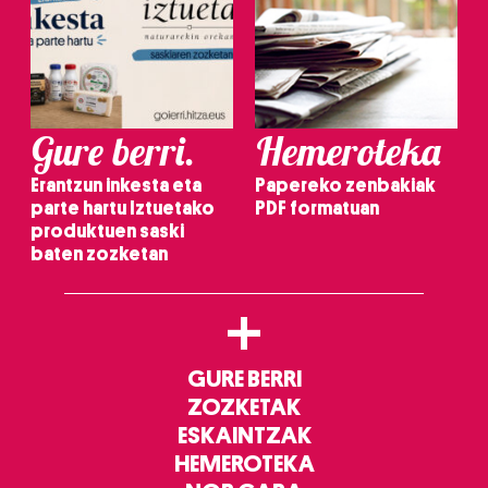
Gure berri.
Hemeroteka
Erantzun inkesta eta
Papereko zenbakiak
parte hartu Iztuetako
PDF formatuan
produktuen saski
baten zozketan
+
GURE BERRI
ZOZKETAK
ESKAINTZAK
HEMEROTEKA