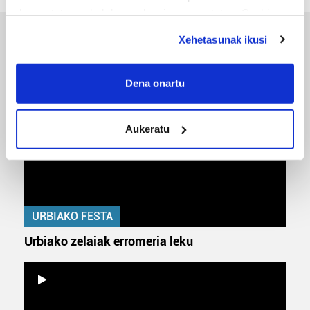
deuseztatzen ahal duzu edozein momentutan, Cookie
deklaraziotik edo Privacy triggerean klikatuz.
Xehetasunak ikusi
ERREPORTAJEAK
If you allow, we would also like to:
Collect information about your geographical
Dena onartu
location which can be accurate to within several
meters
Aukeratu
Identify your device by actively scanning it for
specific characteristics (fingerprinting)
Find out more about how your personal data is processed
and set your preferences in the
details section
.
URBIAKO FESTA
Guk eta gure bazkideek zure datu pertsonalak
prozesatzen ditugu, zure IP zenbakia, besteak beste,
Urbiako zelaiak erromeria leku
teknologia erabiliz, cookieak adibidez, iragarki eta eduki
pertsonalizatuak eskaintzeko, iragarkiak eta edukia
neurtzeko, jendeari buruzko informazioa biltzeko eta
produktuak garatzeko. Zure datuak nork eta zertarako