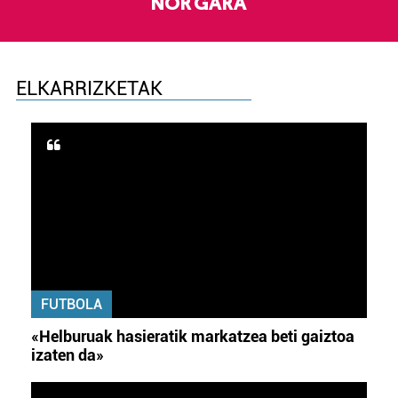
NOR GARA
ELKARRIZKETAK
FUTBOLA
«Helburuak hasieratik markatzea beti gaiztoa
izaten da»