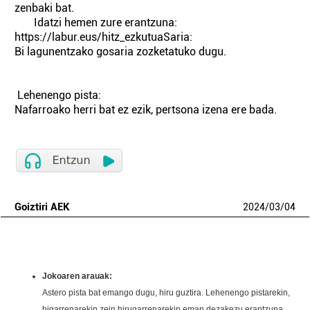
zenbaki bat.
Idatzi hemen zure erantzuna:
https://labur.eus/hitz_ezkutuaSaria:
Bi lagunentzako gosaria zozketatuko dugu.
Lehenengo pista:
Nafarroako herri bat ez ezik, pertsona izena ere bada.
Goiztiri AEK
2024
/
03
/
04
Jokoaren arauak:
Astero pista bat emango dugu, hiru guztira. Lehenengo pistarekin,
bigarrenarekin zein hirugarrenarekin eman dezakezu erantzuna.