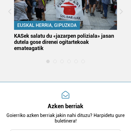
EUSKAL HERRIA, GIPUZKOA
KASek salatu du «jazarpen poliziala» jasan
Pa
dutela gose direnei ogitartekoak
da
emateagatik
«s
Azken berriak
Goierriko azken berriak jakin nahi dituzu? Harpidetu gure
buletinera!