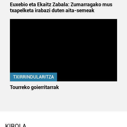
Euxebio eta Ekaitz Zabala: Zumarragako mus
txapelketa irabazi duten aita-semeak
TXIRRINDULARITZA
Tourreko goierritarrak
KIROLA