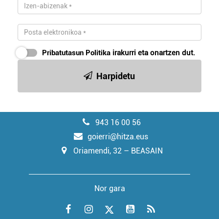
Pribatutasun Politika
irakurri eta onartzen dut.
Harpidetu
943 16 00 56
goierri@hitza.eus
Oriamendi, 32 – BEASAIN
Nor gara