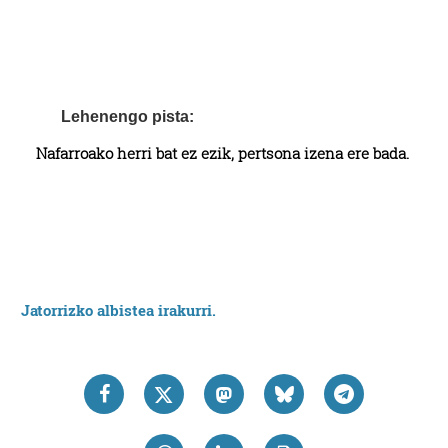
Lehenengo pista:
Nafarroako herri bat ez ezik, pertsona izena ere bada.
Jatorrizko albistea irakurri.