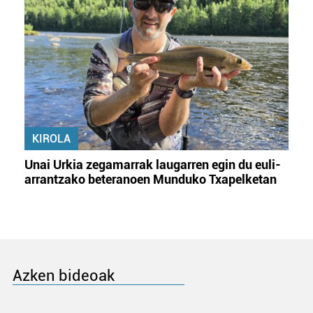
KIROLA
Unai Urkia zegamarrak laugarren egin du euli-
arrantzako beteranoen Munduko Txapelketan
Azken bideoak