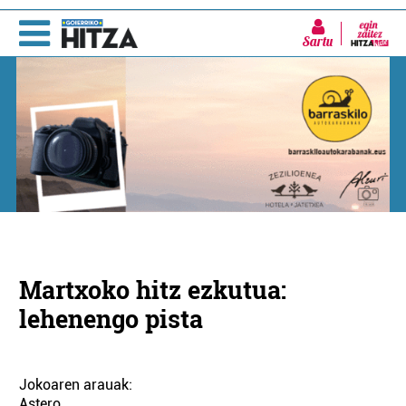
Sartu
Martxoko hitz ezkutua:
lehenengo pista
Jokoaren arauak:
Astero