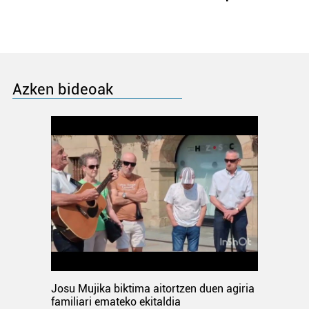
Azken bideoak
Josu Mujika biktima aitortzen duen agiria
familiari emateko ekitaldia