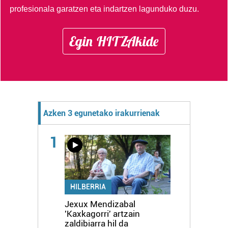
profesionala garatzen eta indartzen lagunduko duzu.
Egin HITZAkide
Azken 3 egunetako irakurrienak
1
HILBERRIA
Jexux Mendizabal
'Kaxkagorri' artzain
zaldibiarra hil da