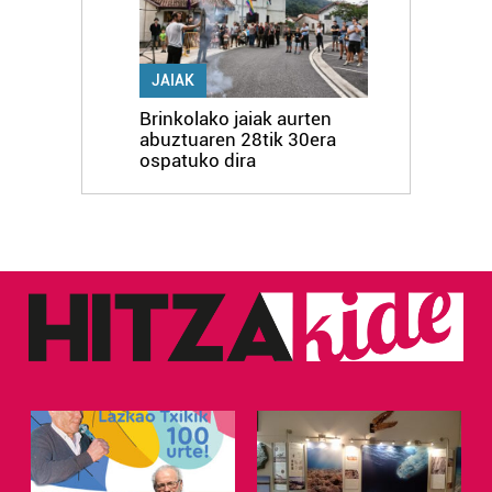
JAIAK
Brinkolako jaiak aurten
abuztuaren 28tik 30era
ospatuko dira