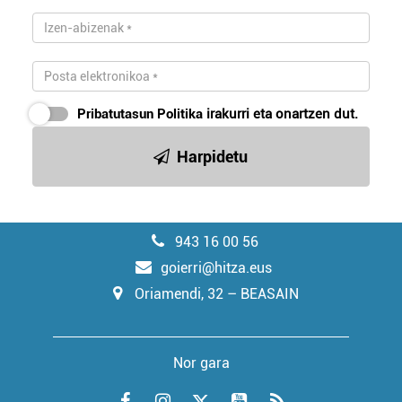
Pribatutasun Politika
irakurri eta onartzen dut.
Harpidetu
943 16 00 56
goierri@hitza.eus
Oriamendi, 32 – BEASAIN
Nor gara