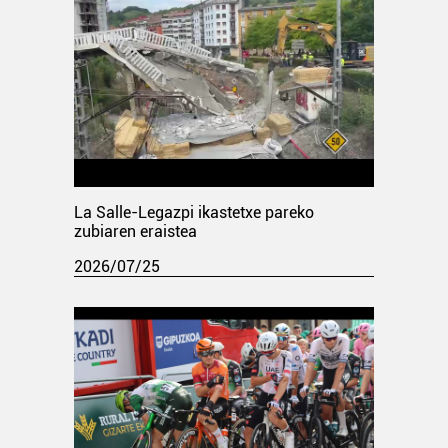
La Salle-Legazpi ikastetxe pareko
zubiaren eraistea
2026/07/25