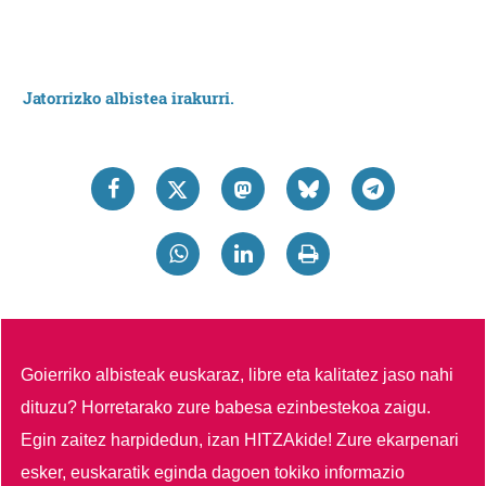
Jatorrizko albistea irakurri.
Goierriko albisteak euskaraz, libre eta kalitatez jaso nahi
dituzu?
Horretarako zure babesa ezinbestekoa zaigu.
Egin zaitez harpidedun, izan HITZAkide!
Zure ekarpenari
esker, euskaratik eginda dagoen tokiko informazio