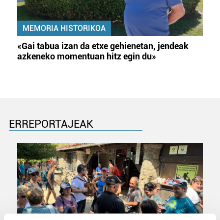
MEMORIA HISTORIKOA
«Gai tabua izan da etxe gehienetan, jendeak
azkeneko momentuan hitz egin du»
ERREPORTAJEAK