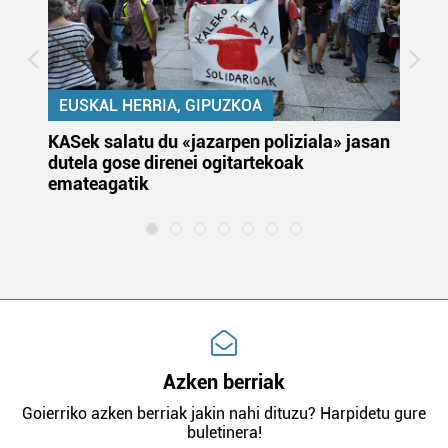
EUSKAL HERRIA, GIPUZKOA
KASek salatu du «jazarpen poliziala» jasan
Pa
dutela gose direnei ogitartekoak
da
emateagatik
«s
Azken berriak
Goierriko azken berriak jakin nahi dituzu? Harpidetu gure
buletinera!