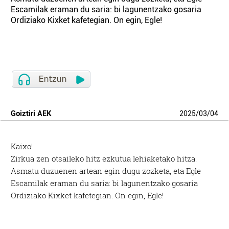
Escamilak eraman du saria: bi lagunentzako gosaria
Ordiziako Kixket kafetegian. On egin, Egle!
Goiztiri AEK
2025
/
03
/
04
Kaixo!
Zirkua zen otsaileko hitz ezkutua lehiaketako hitza.
Asmatu duzuenen artean egin dugu zozketa, eta Egle
Escamilak eraman du saria: bi lagunentzako gosaria
Ordiziako Kixket kafetegian. On egin, Egle!