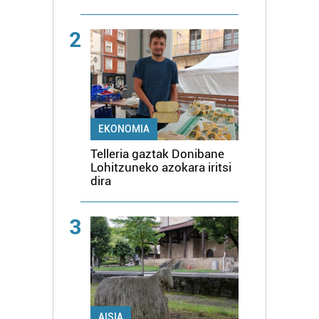
2
EKONOMIA
Telleria gaztak Donibane
Lohitzuneko azokara iritsi
dira
3
AISIA