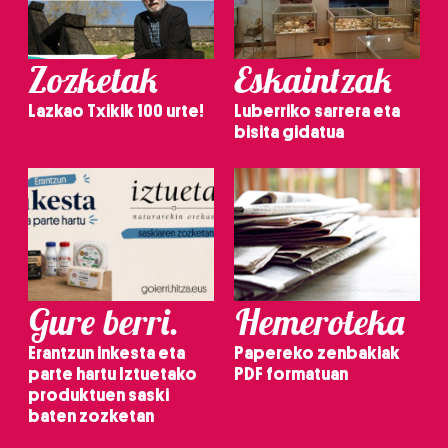
Zozketak
Eskaintzak
Lazkao Txikik 100 urte!
Luberriko sarrera eta
bisita gidatua
Gure berri.
Hemeroteka
Erantzun inkesta eta
Papereko zenbakiak
parte hartu Iztuetako
PDF formatuan
produktuen saski
baten zozketan