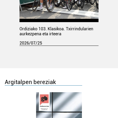
Ordiziako 103. Klasikoa. Txirrindularien
aurkezpena eta irteera
2026/07/25
Argitalpen bereziak