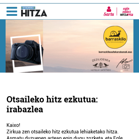
Sartu
Otsaileko hitz ezkutua:
irabazlea
Kaixo!
Zirkua zen otsaileko hitz ezkutua lehiaketako hitza.
Asmatu duzuenen artean egin dugu zozketa, eta Egle