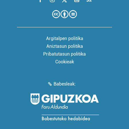
Argitalpen politika
Aniztasun politika
Pribatutasun politika
Cookieak
Babesleak: