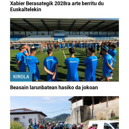
Xabier Berasategik 2028ra arte berritu du
Euskaltelekin
KIROLA
Beasain larunbatean hasiko da jokoan