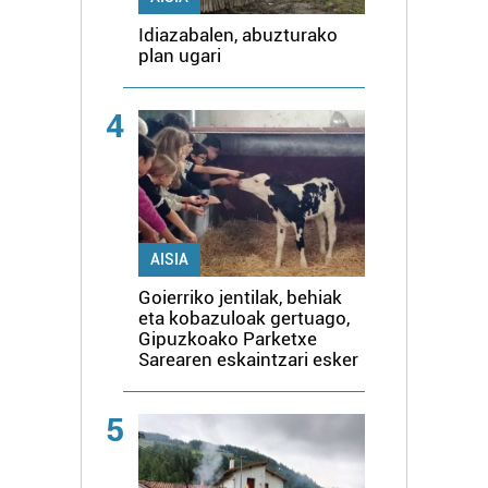
Idiazabalen, abuzturako
plan ugari
4
AISIA
Goierriko jentilak, behiak
eta kobazuloak gertuago,
Gipuzkoako Parketxe
Sarearen eskaintzari esker
5