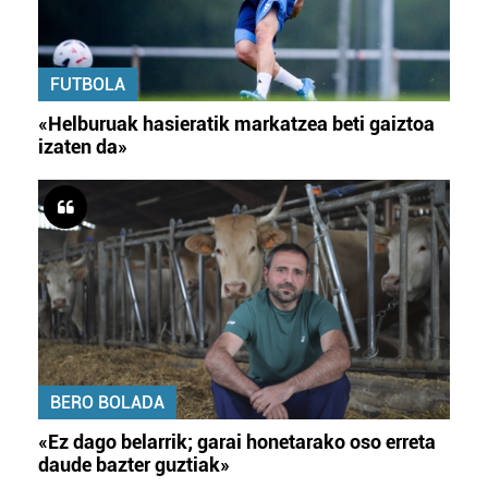
FUTBOLA
«Helburuak hasieratik markatzea beti gaiztoa
izaten da»
BERO BOLADA
«Ez dago belarrik; garai honetarako oso erreta
daude bazter guztiak»