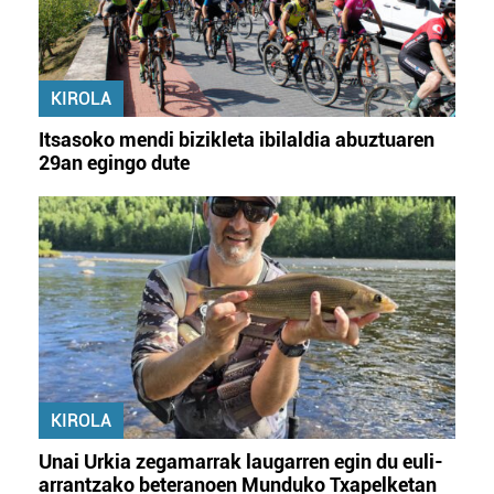
KIROLA
Itsasoko mendi bizikleta ibilaldia abuztuaren
29an egingo dute
KIROLA
Unai Urkia zegamarrak laugarren egin du euli-
arrantzako beteranoen Munduko Txapelketan