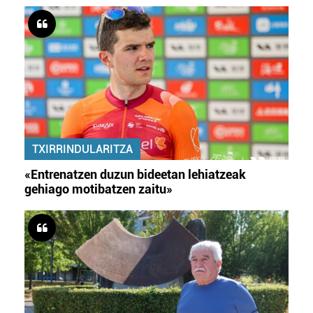
TXIRRINDULARITZA
«Entrenatzen duzun bideetan lehiatzeak
gehiago motibatzen zaitu»