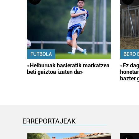
FUTBOLA
BERO 
«Helburuak hasieratik markatzea
«Ez dag
beti gaiztoa izaten da»
honetar
bazter 
ERREPORTAJEAK