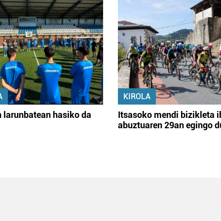
A
KIROLA
 larunbatean hasiko da
Itsasoko mendi bizikleta i
abuztuaren 29an egingo d