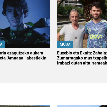
A
MUSA
rria ezagutzeko aukera
Euxebio eta Ekaitz Zabala
 eta 'Amaaaa!' abestiekin
Zumarragako mus txapelk
irabazi duten aita-semea