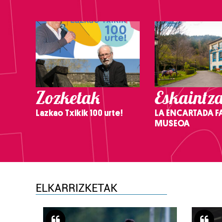
Zozketak
Eskaintz
Lazkao Txikik 100 urte!
LA ENCARTADA F
MUSEOA
ELKARRIZKETAK