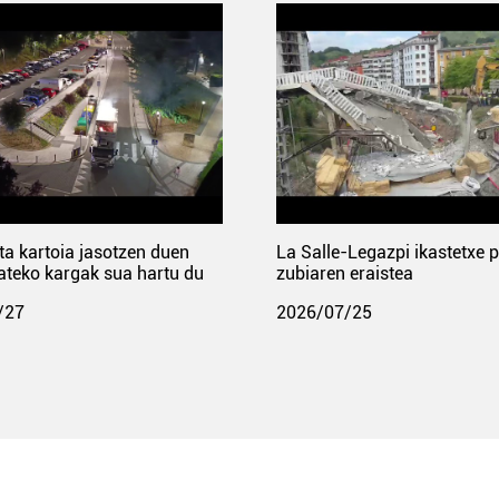
ta kartoia jasotzen duen
La Salle-Legazpi ikastetxe 
ateko kargak sua hartu du
zubiaren eraistea
/27
2026/07/25