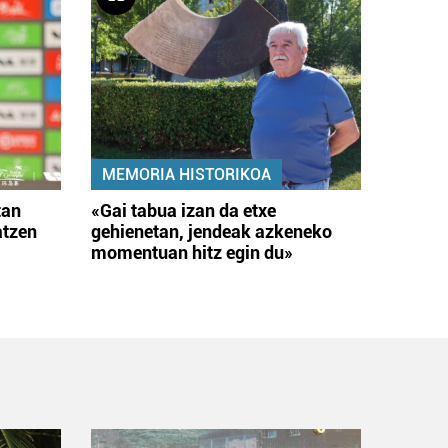
MEMORIA HISTORIKOA
tan
«Gai tabua izan da etxe
atzen
gehienetan, jendeak azkeneko
momentuan hitz egin du»