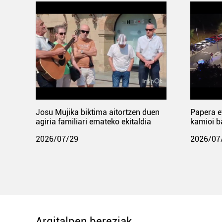
Josu Mujika biktima aitortzen duen
Papera e
agiria familiari emateko ekitaldia
kamioi b
2026/07/29
2026/07
Argitalpen bereziak