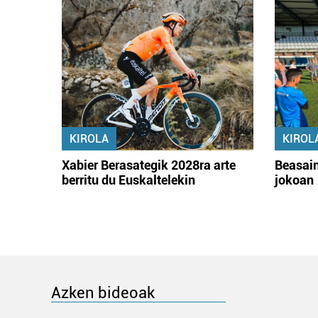
KIROLA
KIROL
Xabier Berasategik 2028ra arte
Beasain
berritu du Euskaltelekin
jokoan
Azken bideoak