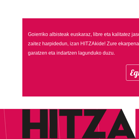
Goierriko albisteak euskaraz, libre eta kalitatez ja
zaitez harpidedun, izan HITZAkide!
Zure ekarpenar
garatzen eta indartzen lagunduko duzu.
Eg