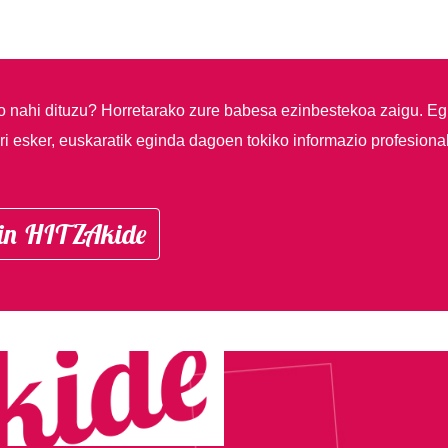
so nahi dituzu?
Horretarako zure babesa ezinbestekoa zaigu. Eg
i esker, euskaratik eginda dagoen tokiko informazio profesiona
in HITZAkide