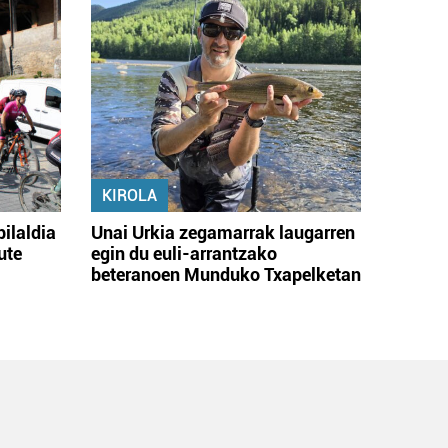
KIROLA
bilaldia
Unai Urkia zegamarrak laugarren
ute
egin du euli-arrantzako
beteranoen Munduko Txapelketan