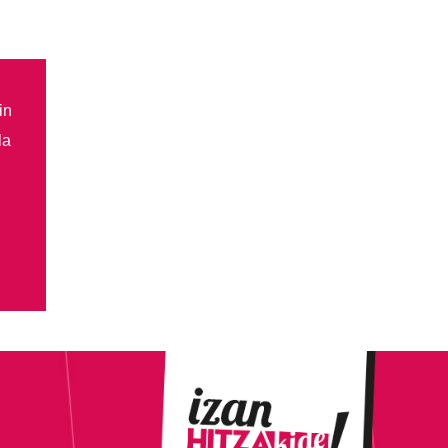
in
la