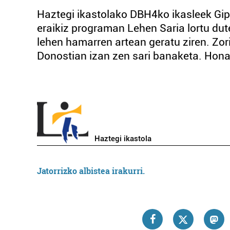
Haztegi ikastolako DBH4ko ikasleek Gi
eraikiz programan Lehen Saria lortu dute
lehen hamarren artean geratu ziren. Zori
Donostian izan zen sari banaketa. 
Haztegi ikastola
Jatorrizko albistea irakurri.