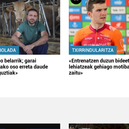
BOLADA
TXIRRINDULARITZA
o belarrik; garai
«Entrenatzen duzun bidee
ako oso erreta daude
lehiatzeak gehiago motib
guztiak»
zaitu»