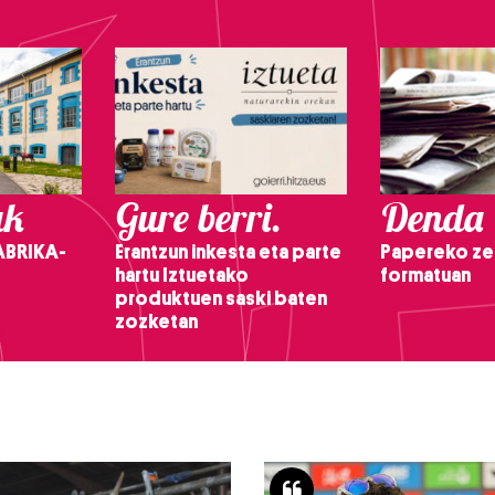
ak
Gure berri.
Denda
ABRIKA-
Erantzun inkesta eta parte
Papereko ze
hartu Iztuetako
formatuan
produktuen saski baten
zozketan