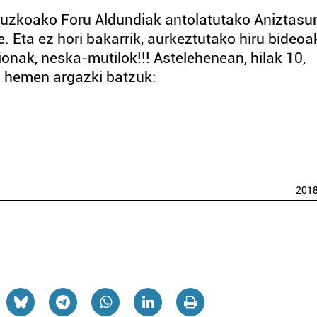
puzkoako Foru Aldundiak antolatutako Aniztasu
. Eta ez hori bakarrik, aurkeztutako hiru bideoa
onak, neska-mutilok!!! Astelehenean, hilak 10,
Hona hemen argazki batzuk:
201