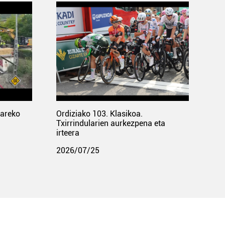
pareko
Ordiziako 103. Klasikoa.
Txirrindularien aurkezpena eta
irteera
2026/07/25