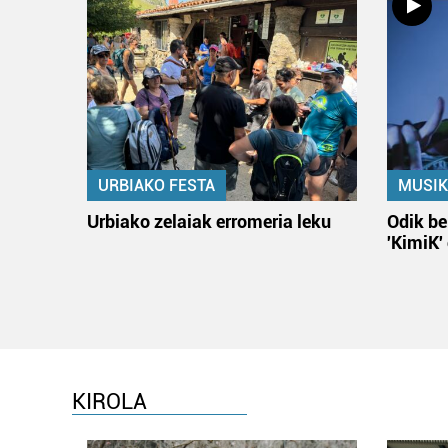
URBIAKO FESTA
MUSIK
Urbiako zelaiak erromeria leku
Odik be
'KimiK'
KIROLA