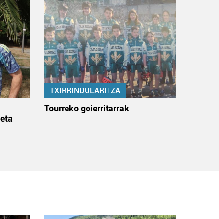
TXIRRINDULARITZA
:
Tourreko goierritarrak
eta
k