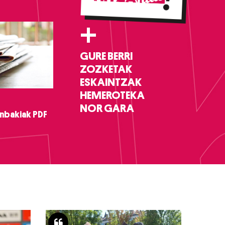
+
GURE BERRI
ZOZKETAK
ESKAINTZAK
HEMEROTEKA
NOR GARA
nbakiak PDF