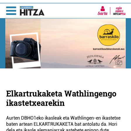
Sartu
Elkartrukaketa Wathlingengo
ikastetxearekin
Aurten DBHO1eko ikasleak eta Wathlingen-en ikastetxe
baten artean ELKARTRUKAKETA bat antolatu da. Hori
dela eta ikasle alemaniarrak astebete egingo dute