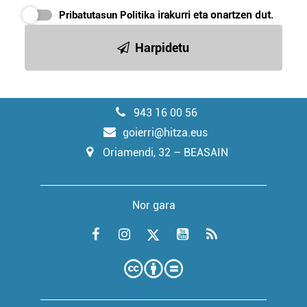
Pribatutasun Politika
irakurri eta onartzen dut.
Harpidetu
943 16 00 56
goierri@hitza.eus
Oriamendi, 32 – BEASAIN
Nor gara