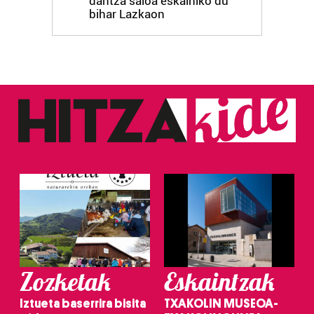
dantza saioa eskainiko du
bihar Lazkaon
Zozketak
Eskaintzak
Iztueta baserrira bisita
TXAKOLIN MUSEOA-