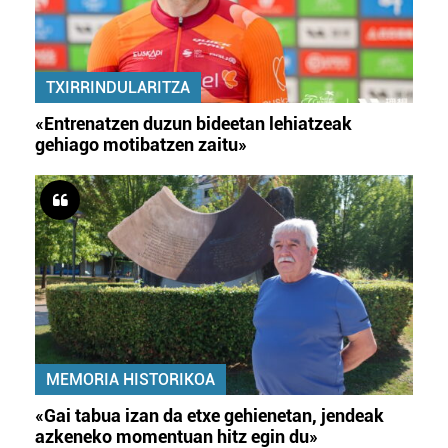
TXIRRINDULARITZA
«Entrenatzen duzun bideetan lehiatzeak
gehiago motibatzen zaitu»
MEMORIA HISTORIKOA
«Gai tabua izan da etxe gehienetan, jendeak
azkeneko momentuan hitz egin du»