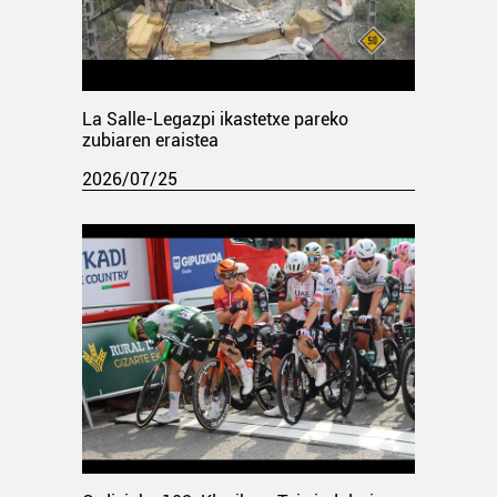
La Salle-Legazpi ikastetxe pareko
zubiaren eraistea
2026/07/25