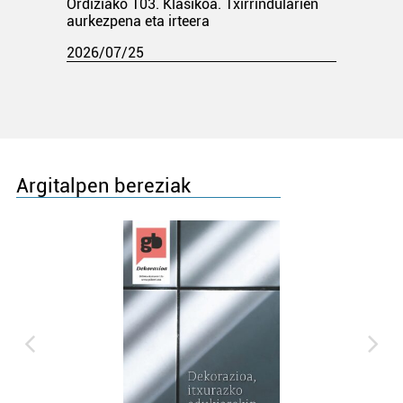
Ordiziako 103. Klasikoa. Txirrindularien
aurkezpena eta irteera
2026/07/25
Argitalpen bereziak