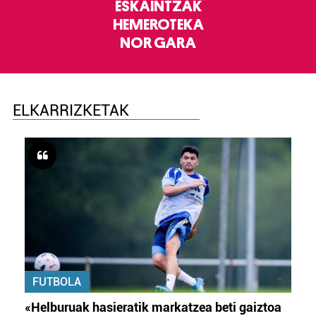
ESKAINTZAK
HEMEROTEKA
NOR GARA
ELKARRIZKETAK
FUTBOLA
«Helburuak hasieratik markatzea beti gaiztoa