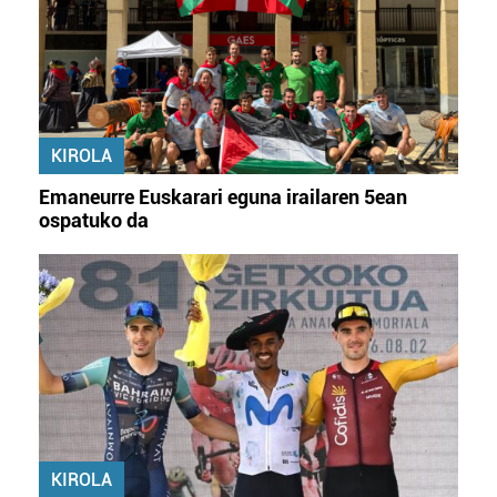
KIROLA
Emaneurre Euskarari eguna irailaren 5ean
ospatuko da
KIROLA