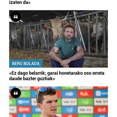
izaten da»
BERO BOLADA
«Ez dago belarrik; garai honetarako oso erreta
daude bazter guztiak»