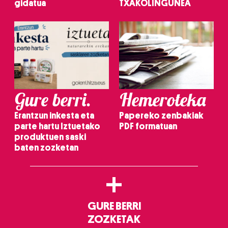
gidatua
TXAKOLINGUNEA
Gure berri.
Hemeroteka
Erantzun inkesta eta
Papereko zenbakiak
parte hartu Iztuetako
PDF formatuan
produktuen saski
baten zozketan
+
GURE BERRI
ZOZKETAK