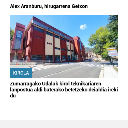
Alex Aranburu, hirugarrena Getxon
KIROLA
Zumarragako Udalak kirol teknikariaren
lanpostua aldi baterako betetzeko deialdia ireki
du