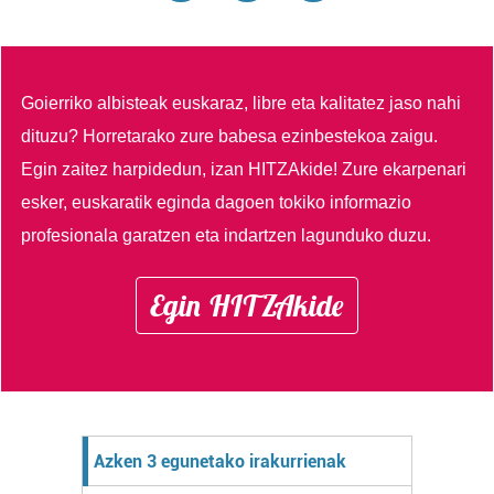
Goierriko albisteak euskaraz, libre eta kalitatez jaso nahi
dituzu?
Horretarako zure babesa ezinbestekoa zaigu.
Egin zaitez harpidedun, izan HITZAkide!
Zure ekarpenari
esker, euskaratik eginda dagoen tokiko informazio
profesionala garatzen eta indartzen lagunduko duzu.
Egin HITZAkide
Azken 3 egunetako irakurrienak