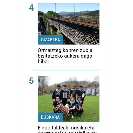
4
GIZARTEA
Ormaiztegiko tren zubia
bisitatzeko aukera dago
bihar
5
EUSKARA
Eingo taldeak musika eta