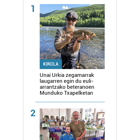
1
KIROLA
Unai Urkia zegamarrak
laugarren egin du euli-
arrantzako beteranoen
Munduko Txapelketan
2