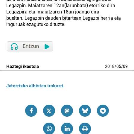
Legazpin. Maiatzaren 12an(larunbata) etorriko dira
Legazpira eta maiatzaren 18an joango dira
bueltan. Legazpin dauden bitartean Legazpi herria eta
inguruak ezagutuko dituzte.
Haztegi ikastola
2018
/
05
/
09
Jatorrizko albistea irakurri.