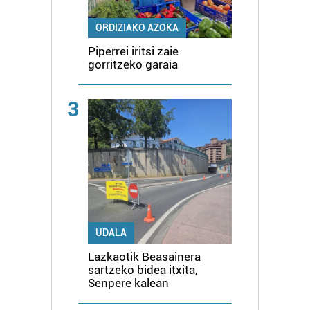
ORDIZIAKO AZOKA
Piperrei iritsi zaie
gorritzeko garaia
3
UDALA
Lazkaotik Beasainera
sartzeko bidea itxita,
Senpere kalean