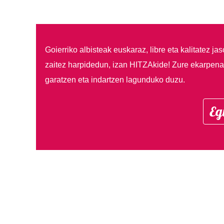
Goierriko albisteak euskaraz, libre eta kalitatez ja
zaitez harpidedun, izan HITZAkide!
Zure ekarpenar
garatzen eta indartzen lagunduko duzu.
Eg