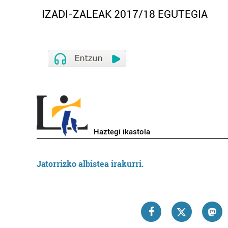
IZADI-ZALEAK 2017/18 EGUTEGIA
Haztegi ikastola
Jatorrizko albistea irakurri.