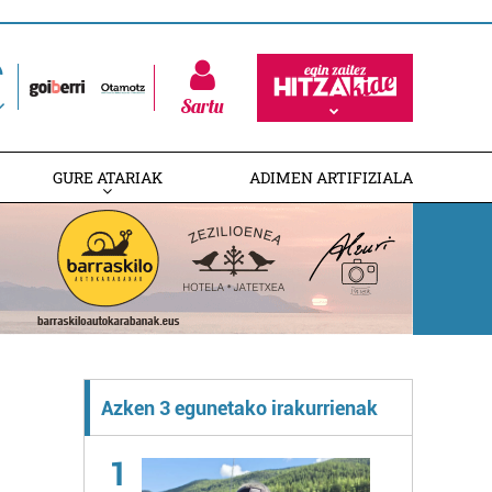
Sartu
GURE ATARIAK
ADIMEN ARTIFIZIALA
Azken 3 egunetako irakurrienak
1