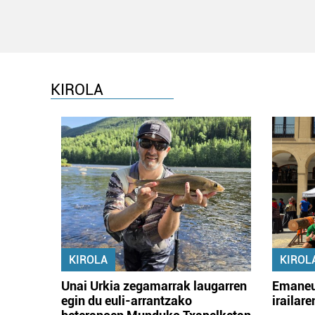
KIROLA
KIROLA
KIROL
Unai Urkia zegamarrak laugarren
Emaneu
egin du euli-arrantzako
irailar