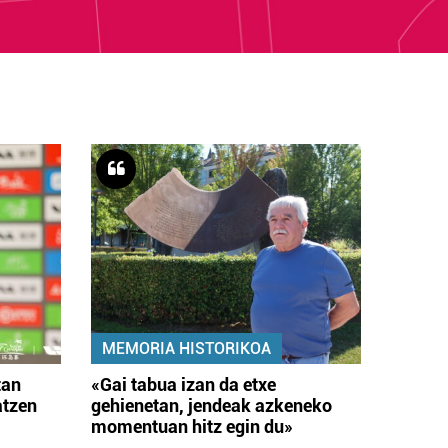
MEMORIA HISTORIKOA
tan
«Gai tabua izan da etxe
atzen
gehienetan, jendeak azkeneko
momentuan hitz egin du»