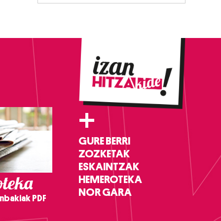
+
GURE BERRI
ZOZKETAK
ESKAINTZAK
teka
HEMEROTEKA
NOR GARA
nbakiak PDF