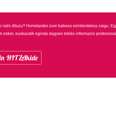
so nahi dituzu?
Horretarako zure babesa ezinbestekoa zaigu. Eg
i esker, euskaratik eginda dagoen tokiko informazio profesiona
in HITZAkide