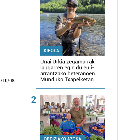
KIROLA
Unai Urkia zegamarrak
laugarren egin du euli-
arrantzako beteranoen
Munduko Txapelketan
7
/
10
/
08
2
ORDIZIAKO AZOKA