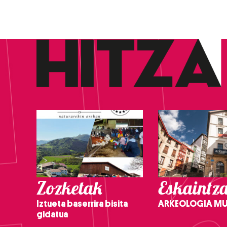
Zozketak
Eskaintz
Iztueta baserrira bisita
ARKEOLOGIA M
gidatua