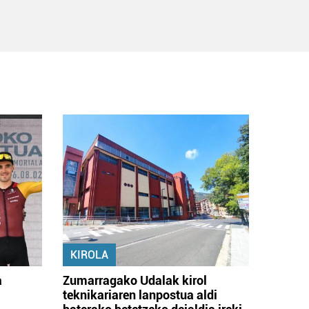
KIROLA
a
Zumarragako Udalak kirol
teknikariaren lanpostua aldi