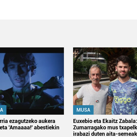
A
MUSA
rria ezagutzeko aukera
Euxebio eta Ekaitz Zabala
 eta 'Amaaaa!' abestiekin
Zumarragako mus txapelk
irabazi duten aita-semea