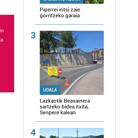
Piperrei iritsi zaie
gorritzeko garaia
in
3
la
UDALA
Lazkaotik Beasainera
sartzeko bidea itxita,
Senpere kalean
4