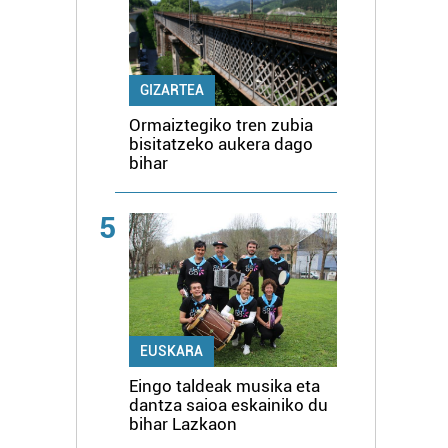
GIZARTEA
Ormaiztegiko tren zubia
bisitatzeko aukera dago
bihar
5
EUSKARA
Eingo taldeak musika eta
dantza saioa eskainiko du
bihar Lazkaon