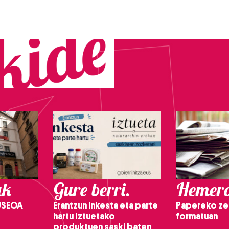
ak
Gure berri.
Hemero
USEOA
Erantzun inkesta eta parte
Papereko ze
hartu Iztuetako
formatuan
produktuen saski baten