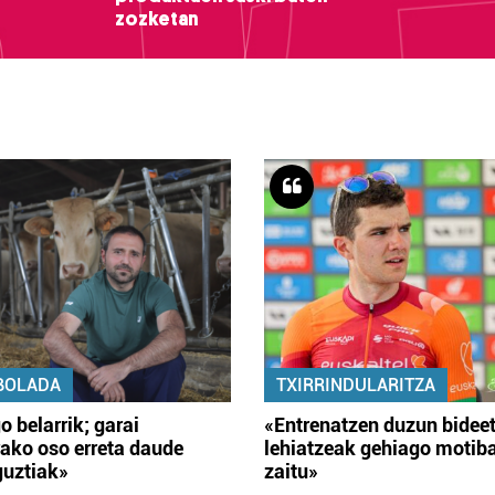
zozketan
BOLADA
TXIRRINDULARITZA
o belarrik; garai
«Entrenatzen duzun bidee
ako oso erreta daude
lehiatzeak gehiago motib
guztiak»
zaitu»