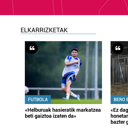
ELKARRIZKETAK
FUTBOLA
BERO 
«Helburuak hasieratik markatzea
«Ez dag
beti gaiztoa izaten da»
honetar
bazter 