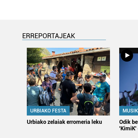
ERREPORTAJEAK
URBIAKO FESTA
MUSIK
Urbiako zelaiak erromeria leku
Odik be
'KimiK'