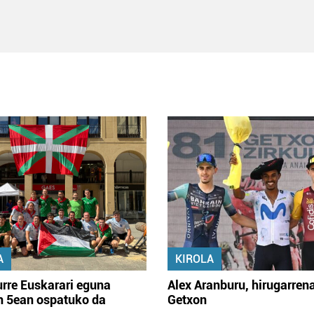
A
KIROLA
rre Euskarari eguna
Alex Aranburu, hirugarren
en 5ean ospatuko da
Getxon