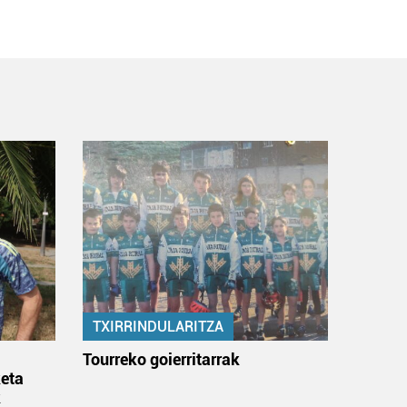
TXIRRINDULARITZA
:
Tourreko goierritarrak
eta
k