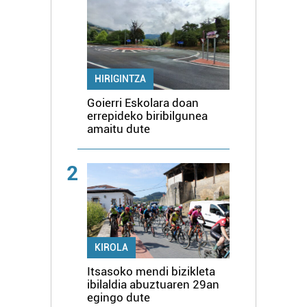
HIRIGINTZA
Goierri Eskolara doan
errepideko biribilgunea
amaitu dute
2
KIROLA
Itsasoko mendi bizikleta
ibilaldia abuztuaren 29an
egingo dute