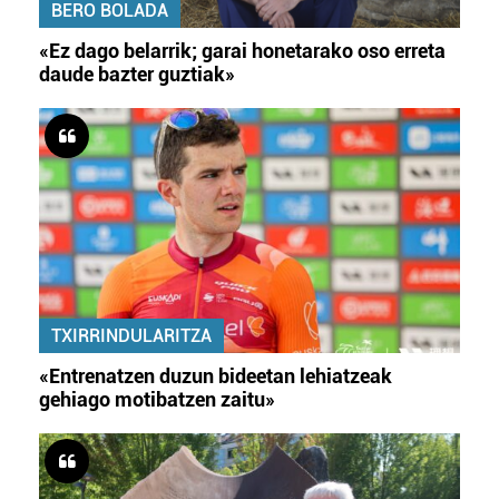
BERO BOLADA
«Ez dago belarrik; garai honetarako oso erreta
daude bazter guztiak»
TXIRRINDULARITZA
«Entrenatzen duzun bideetan lehiatzeak
gehiago motibatzen zaitu»