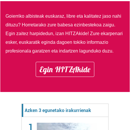
Goierriko albisteak euskaraz, libre eta kalitatez jaso nahi
dituzu?
Horretarako zure babesa ezinbestekoa zaigu.
Egin zaitez harpidedun, izan HITZAkide!
Zure ekarpenari
esker, euskaratik eginda dagoen tokiko informazio
profesionala garatzen eta indartzen lagunduko duzu.
Egin HITZAkide
Azken 3 egunetako irakurrienak
1