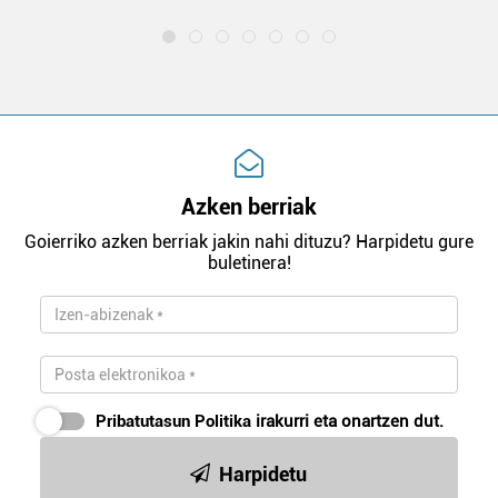
Azken berriak
Goierriko azken berriak jakin nahi dituzu? Harpidetu gure
buletinera!
Pribatutasun Politika
irakurri eta onartzen dut.
Harpidetu