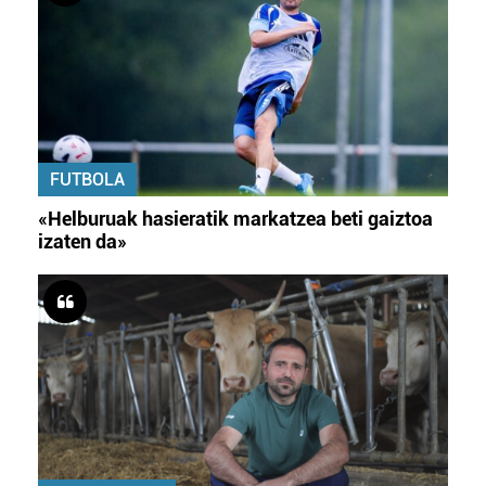
FUTBOLA
«Helburuak hasieratik markatzea beti gaiztoa
izaten da»