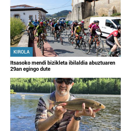
KIROLA
Itsasoko mendi bizikleta ibilaldia abuztuaren
29an egingo dute