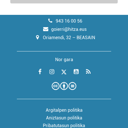
943 16 00 56
goierri@hitza.eus
Oriamendi, 32 – BEASAIN
Nor gara
Argitalpen politika
Aniztasun politika
Pribatutasun politika