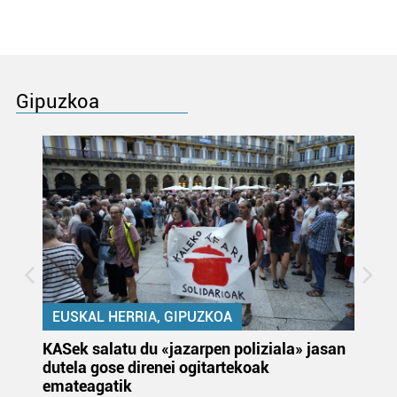
Gipuzkoa
EUSKAL HERRIA, GIPUZKOA
KASek salatu du «jazarpen poliziala» jasan
Pa
dutela gose direnei ogitartekoak
da
emateagatik
«s