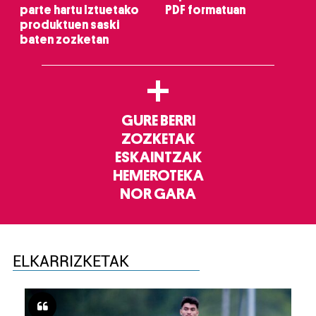
parte hartu Iztuetako
PDF formatuan
produktuen saski
baten zozketan
+
GURE BERRI
ZOZKETAK
ESKAINTZAK
HEMEROTEKA
NOR GARA
ELKARRIZKETAK