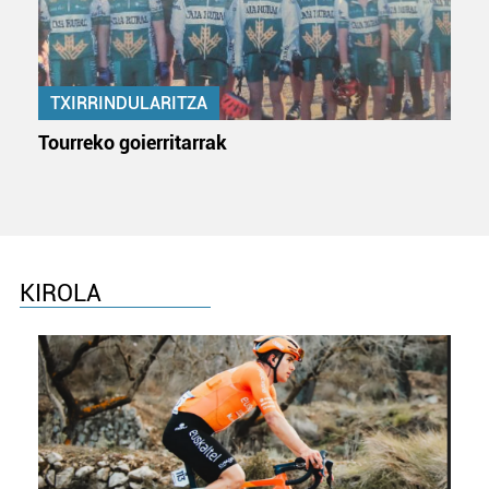
TXIRRINDULARITZA
Tourreko goierritarrak
KIROLA