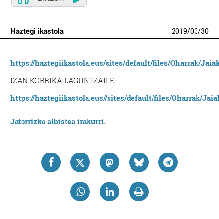
Haztegi ikastola
2019
/
03
/
30
https://haztegiikastola.eus/sites/default/files/Oharrak/Jai
IZAN KORRIKA LAGUNTZAILE
https://haztegiikastola.eus//sites/default/files/Oharrak/J
Jatorrizko albistea irakurri.