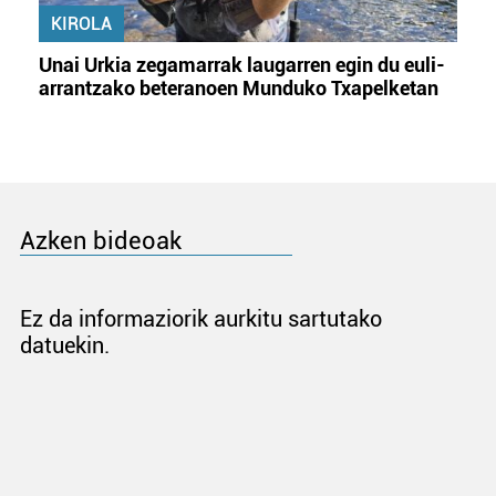
KIROLA
Unai Urkia zegamarrak laugarren egin du euli-
arrantzako beteranoen Munduko Txapelketan
Azken bideoak
Ez da informaziorik aurkitu sartutako
datuekin.