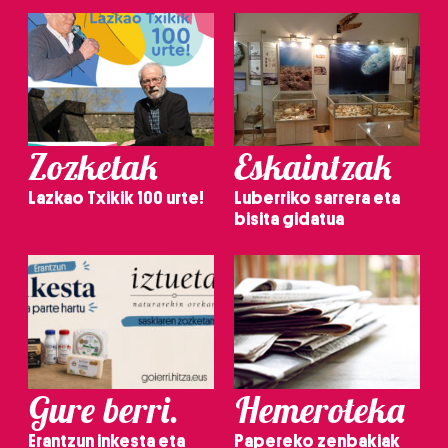
Zozketak
Eskaintzak
Lazkao Txikik 100 urte!
Luberriko sarrera eta
bisita gidatua
Gure berri.
Hemeroteka
Erantzun inkesta eta
Papereko zenbakiak