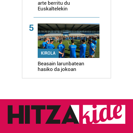
arte berritu du
Euskaltelekin
5
KIROLA
Beasain larunbatean
hasiko da jokoan