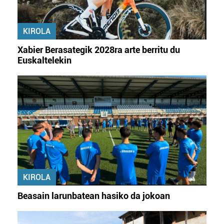
KIROLA
Xabier Berasategik 2028ra arte berritu du
Euskaltelekin
KIROLA
Beasain larunbatean hasiko da jokoan