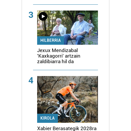
3
HILBERRIA
Jexux Mendizabal
'Kaxkagorri' artzain
zaldibiarra hil da
4
KIROLA
Xabier Berasategik 2028ra