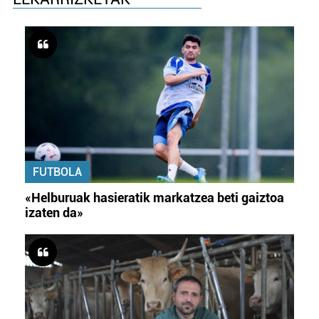
FUTBOLA
«Helburuak hasieratik markatzea beti gaiztoa
izaten da»