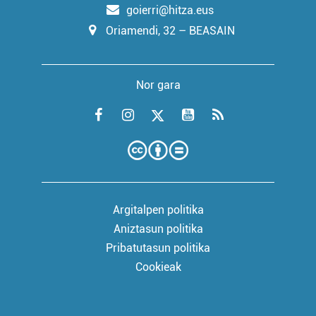
goierri@hitza.eus
Oriamendi, 32 – BEASAIN
Nor gara
Argitalpen politika
Aniztasun politika
Pribatutasun politika
Cookieak