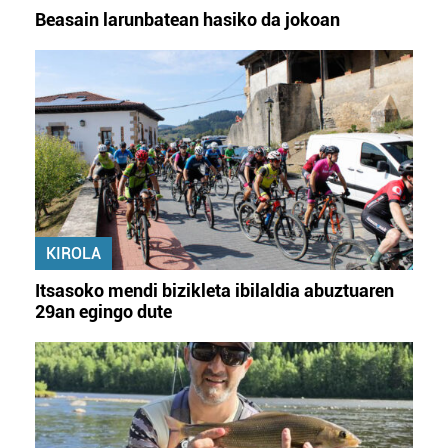
Beasain larunbatean hasiko da jokoan
KIROLA
Itsasoko mendi bizikleta ibilaldia abuztuaren
29an egingo dute