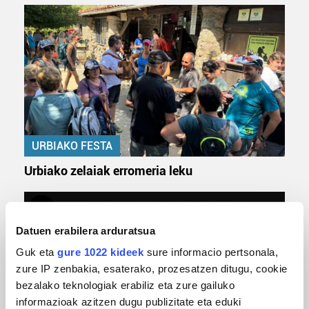
URBIAKO FESTA
Urbiako zelaiak erromeria leku
Datuen erabilera arduratsua
Guk eta
gure 1022 kideek
sure informacio pertsonala,
zure IP zenbakia, esaterako, prozesatzen ditugu, cookie
bezalako teknologiak erabiliz eta zure gailuko
informazioak azitzen dugu publizitate eta eduki