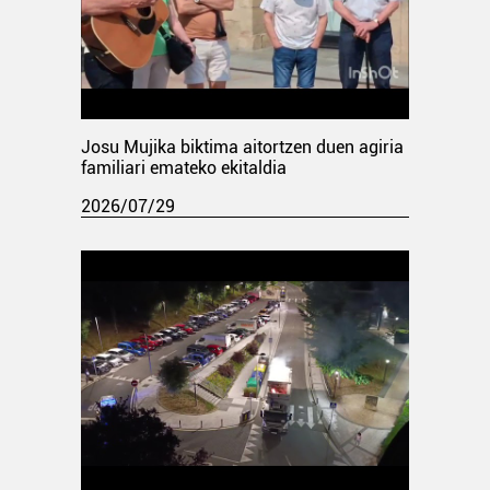
Josu Mujika biktima aitortzen duen agiria
familiari emateko ekitaldia
2026/07/29