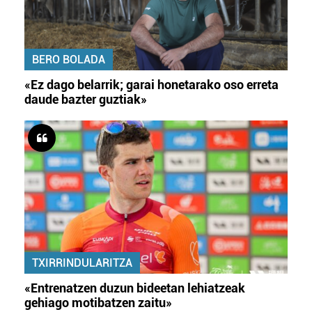
BERO BOLADA
«Ez dago belarrik; garai honetarako oso erreta
daude bazter guztiak»
TXIRRINDULARITZA
«Entrenatzen duzun bideetan lehiatzeak
gehiago motibatzen zaitu»