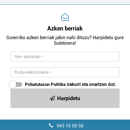
Azken berriak
Goierriko azken berriak jakin nahi dituzu? Harpidetu gure
buletinera!
Pribatutasun Politika
irakurri eta onartzen dut.
Harpidetu
943 16 00 56