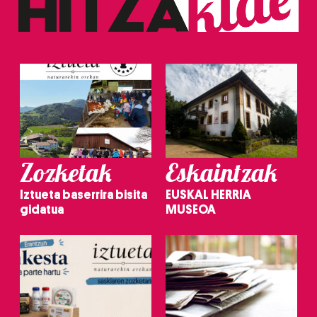
Zozketak
Eskaintzak
Iztueta baserrira bisita
EUSKAL HERRIA
gidatua
MUSEOA