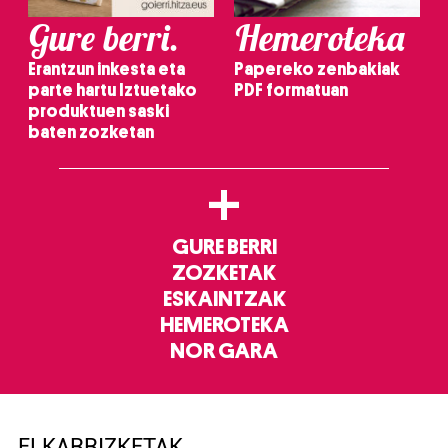
Gure berri.
Hemeroteka
Erantzun inkesta eta
Papereko zenbakiak
parte hartu Iztuetako
PDF formatuan
produktuen saski
baten zozketan
+
GURE BERRI
ZOZKETAK
ESKAINTZAK
HEMEROTEKA
NOR GARA
ELKARRIZKETAK