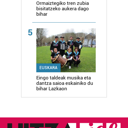
Ormaiztegiko tren zubia
bisitatzeko aukera dago
bihar
5
EUSKARA
Eingo taldeak musika eta
dantza saioa eskainiko du
bihar Lazkaon