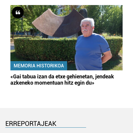
MEMORIA HISTORIKOA
«Gai tabua izan da etxe gehienetan, jendeak
azkeneko momentuan hitz egin du»
ERREPORTAJEAK