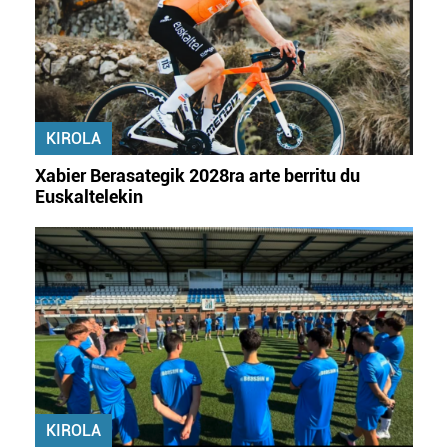
zerbitzuak hobetzeko asmoz, cookie teknologiaz
baliatzen gara. Ohar hau onartuz gero, teknologia hori
erabiltzeko baimen esplizitua ematen diguzu.
Gehiago
irakurri
KIROLA
Xabier Berasategik 2028ra arte berritu du
Euskaltelekin
KIROLA