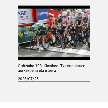
Ordiziako 103. Klasikoa. Txirrindularien
aurkezpena eta irteera
2026/07/25