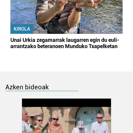
KIROLA
Unai Urkia zegamarrak laugarren egin du euli-
arrantzako beteranoen Munduko Txapelketan
Azken bideoak