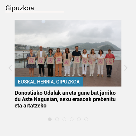
Gipuzkoa
EUSKAL HERRIA, GIPUZKOA
Donostiako Udalak arreta gune bat jarriko
Ur
du Aste Nagusian, sexu erasoak prebenitu
es
eta artatzeko
lu