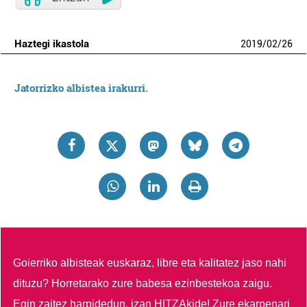
Haztegi ikastola
2019
/
02
/
26
Jatorrizko albistea irakurri.
Goierriko albisteak euskaraz, libre eta kalitatez jaso nahi
dituzu?
Horretarako zure babesa ezinbestekoa zaigu.
Egin zaitez harpidedun, izan HITZAkide!
Zure ekarpenari