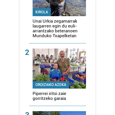
KIROLA
Unai Urkia zegamarrak
laugarren egin du euli-
arrantzako beteranoen
Munduko Txapelketan
2
ORDIZIAKO AZOKA
Piperrei iritsi zaie
gorritzeko garaia
3