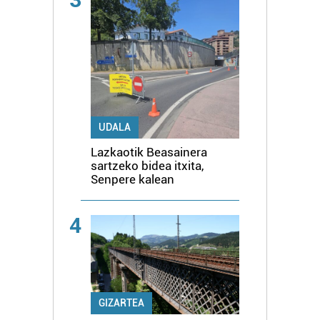
UDALA
Lazkaotik Beasainera
sartzeko bidea itxita,
Senpere kalean
4
GIZARTEA