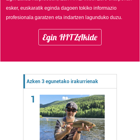
esker, euskaratik eginda dagoen tokiko informazio
profesionala garatzen eta indartzen lagunduko duzu.
Egin HITZAkide
Azken 3 egunetako irakurrienak
1