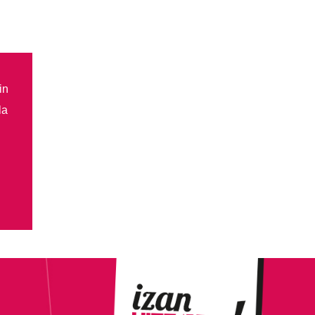
in
la