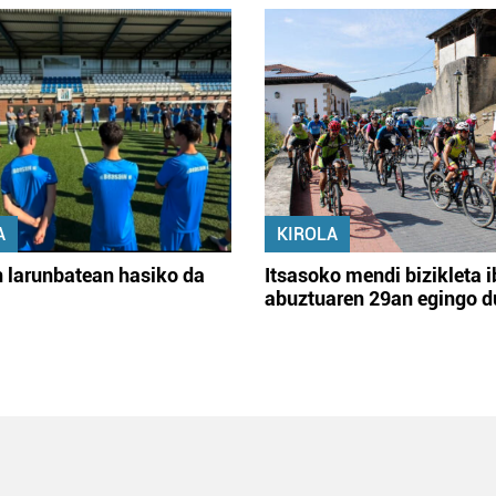
A
KIROLA
 larunbatean hasiko da
Itsasoko mendi bizikleta i
abuztuaren 29an egingo d