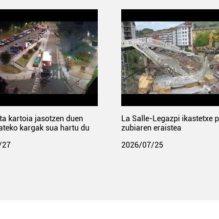
ta kartoia jasotzen duen
La Salle-Legazpi ikastetxe 
ateko kargak sua hartu du
zubiaren eraistea
/27
2026/07/25