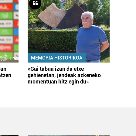
MEMORIA HISTORIKOA
tan
«Gai tabua izan da etxe
atzen
gehienetan, jendeak azkeneko
momentuan hitz egin du»