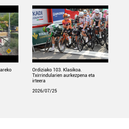
pareko
Ordiziako 103. Klasikoa.
Txirrindularien aurkezpena eta
irteera
2026/07/25