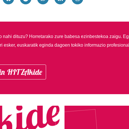
so nahi dituzu?
Horretarako zure babesa ezinbestekoa zaigu. Eg
i esker, euskaratik eginda dagoen tokiko informazio profesiona
in HITZAkide