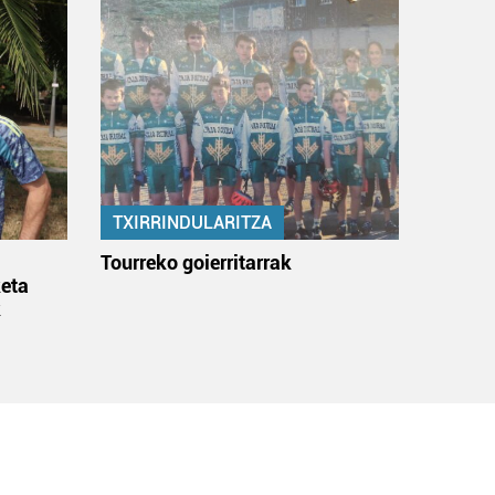
TXIRRINDULARITZA
:
Tourreko goierritarrak
eta
k