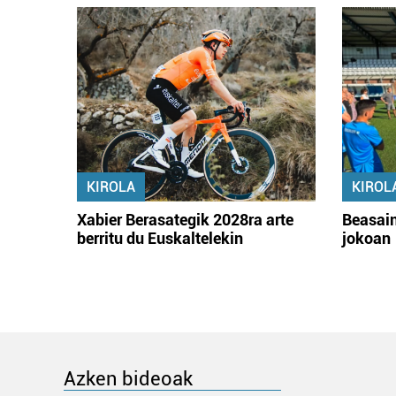
KIROLA
KIROL
Xabier Berasategik 2028ra arte
Beasain
berritu du Euskaltelekin
jokoan
Azken bideoak