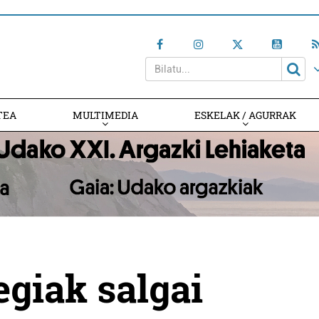
TEA
MULTIMEDIA
ESKELAK / AGURRAK
giak salgai