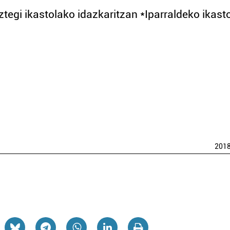
egi ikastolako idazkaritzan *Iparraldeko ikast
201