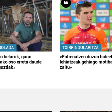
BOLADA
TXIRRINDULARITZA
o belarrik; garai
«Entrenatzen duzun bidee
ako oso erreta daude
lehiatzeak gehiago motib
guztiak»
zaitu»