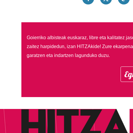
Goierriko albisteak euskaraz, libre eta kalitatez ja
zaitez harpidedun, izan HITZAkide!
Zure ekarpenar
garatzen eta indartzen lagunduko duzu.
Eg