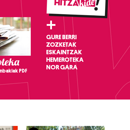
+
GURE BERRI
ZOZKETAK
ESKAINTZAK
teka
HEMEROTEKA
NOR GARA
nbakiak PDF