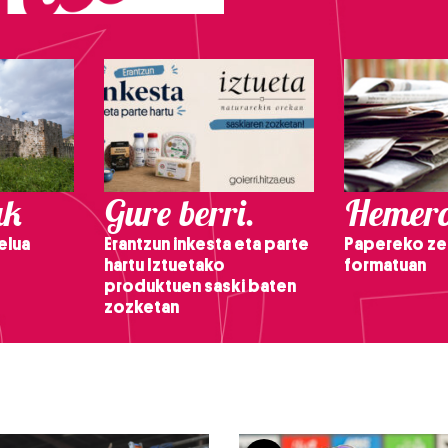
ak
Gure berri.
Hemero
elua
Erantzun inkesta eta parte
Papereko ze
hartu Iztuetako
formatuan
produktuen saski baten
zozketan