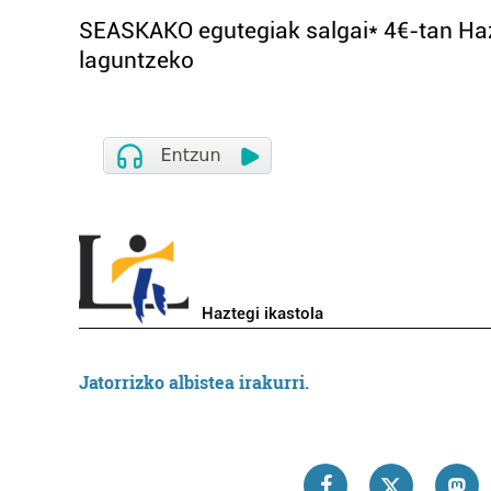
SEASKAKO egutegiak salgai* 4€-tan Hazt
laguntzeko
Haztegi ikastola
Jatorrizko albistea irakurri.