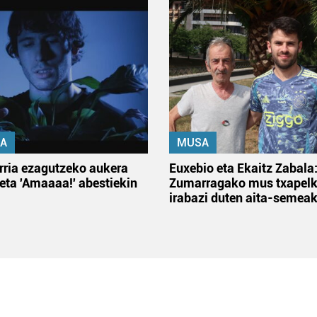
A
MUSA
rria ezagutzeko aukera
Euxebio eta Ekaitz Zabala
 eta 'Amaaaa!' abestiekin
Zumarragako mus txapelk
irabazi duten aita-semea