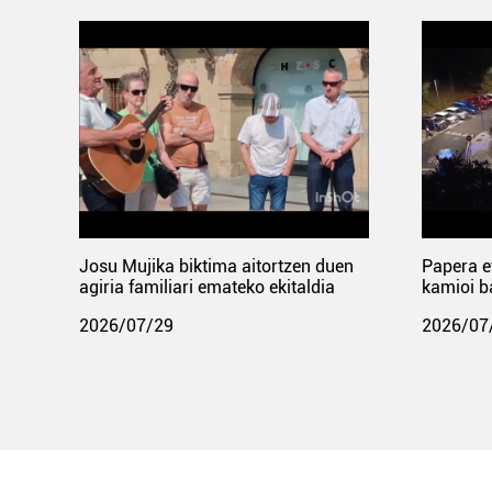
Josu Mujika biktima aitortzen duen
Papera e
agiria familiari emateko ekitaldia
kamioi b
2026/07/29
2026/07