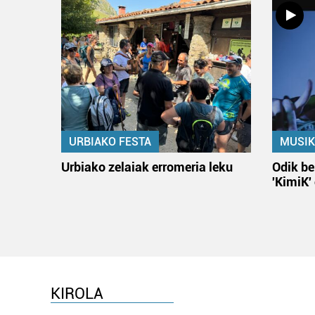
URBIAKO FESTA
MUSIK
Urbiako zelaiak erromeria leku
Odik be
'KimiK'
KIROLA