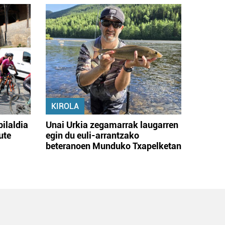
KIROLA
bilaldia
Unai Urkia zegamarrak laugarren
ute
egin du euli-arrantzako
beteranoen Munduko Txapelketan