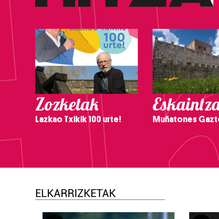
Zozketak
Eskaintz
Lazkao Txikik 100 urte!
Muñatones Gazt
ELKARRIZKETAK