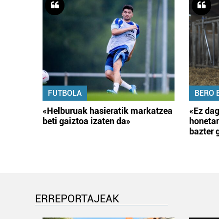
FUTBOLA
BERO 
«Helburuak hasieratik markatzea
«Ez dag
beti gaiztoa izaten da»
honetar
bazter 
ERREPORTAJEAK