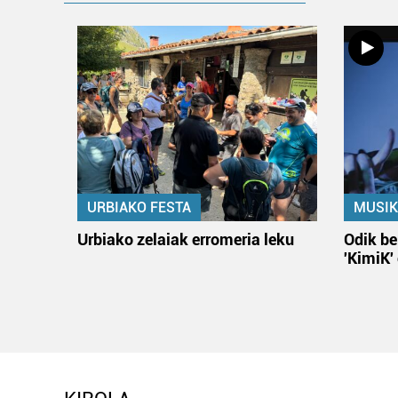
URBIAKO FESTA
MUSIK
Urbiako zelaiak erromeria leku
Odik be
'KimiK'