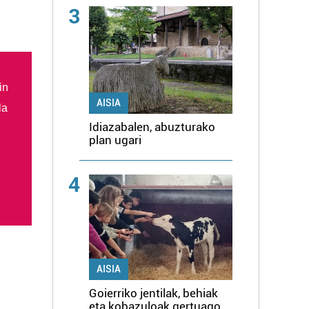
3
in
AISIA
la
Idiazabalen, abuzturako
plan ugari
4
AISIA
Goierriko jentilak, behiak
eta kobazuloak gertuago,