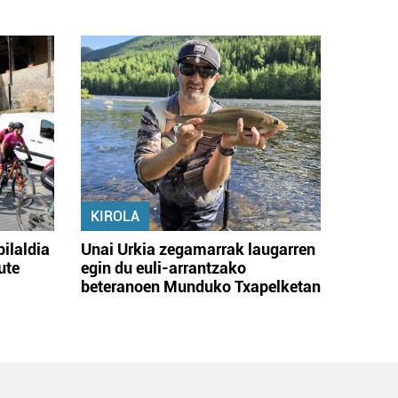
KIROLA
bilaldia
Unai Urkia zegamarrak laugarren
ute
egin du euli-arrantzako
beteranoen Munduko Txapelketan