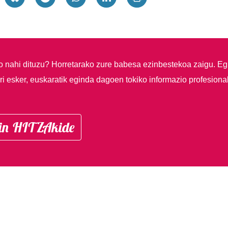
so nahi dituzu?
Horretarako zure babesa ezinbestekoa zaigu. Eg
i esker, euskaratik eginda dagoen tokiko informazio profesiona
in HITZAkide