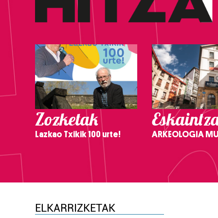
Zozketak
Eskaintz
Lazkao Txikik 100 urte!
ARKEOLOGIA M
ELKARRIZKETAK