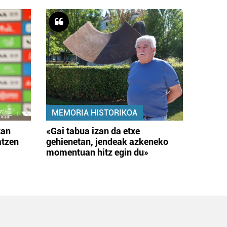
MEMORIA HISTORIKOA
tan
«Gai tabua izan da etxe
atzen
gehienetan, jendeak azkeneko
momentuan hitz egin du»