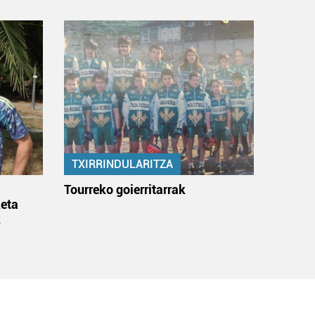
TXIRRINDULARITZA
:
Tourreko goierritarrak
eta
k