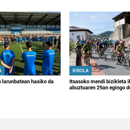
A
KIROLA
 larunbatean hasiko da
Itsasoko mendi bizikleta i
abuztuaren 29an egingo d