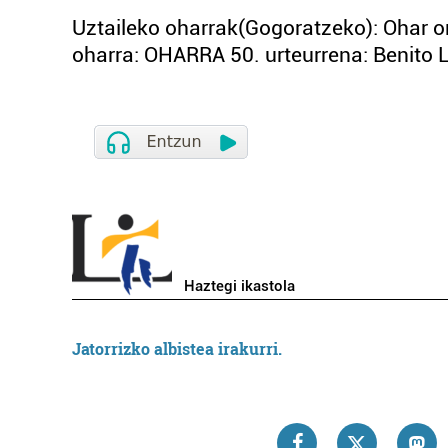
Uztaileko oharrak(Gogoratzeko): Ohar
oharra: OHARRA 50. urteurrena: Benit
Haztegi ikastola
Jatorrizko albistea irakurri.