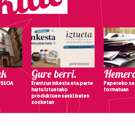
ak
Gure berri.
Hemero
USEOA
Erantzun inkesta eta parte
Papereko ze
hartu Iztuetako
formatuan
produktuen saski baten
zozketan