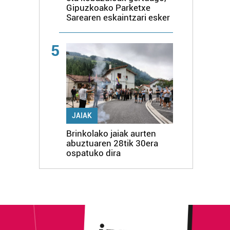
Gipuzkoako Parketxe
Sarearen eskaintzari esker
5
JAIAK
Brinkolako jaiak aurten
abuztuaren 28tik 30era
ospatuko dira