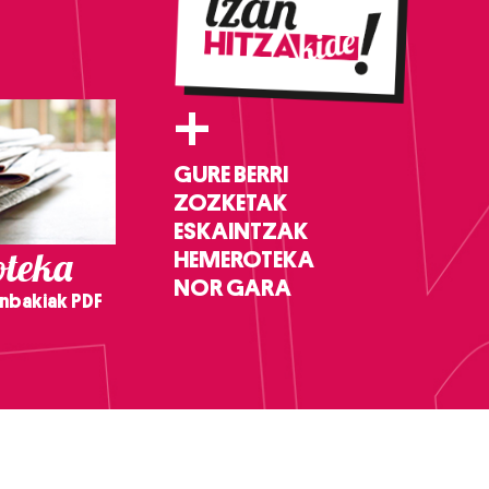
+
GURE BERRI
ZOZKETAK
ESKAINTZAK
teka
HEMEROTEKA
NOR GARA
nbakiak PDF