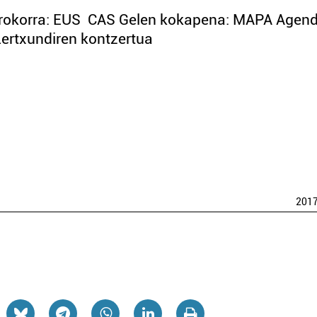
 orokorra: EUS CAS Gelen kokapena: MAPA Agen
o Lertxundiren kontzertua
201