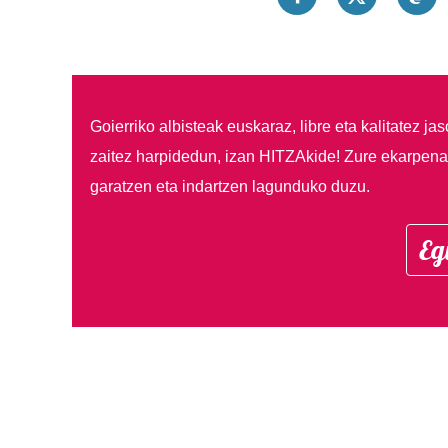
Goierriko albisteak euskaraz, libre eta kalitatez ja
zaitez harpidedun, izan HITZAkide!
Zure ekarpenar
garatzen eta indartzen lagunduko duzu.
Eg