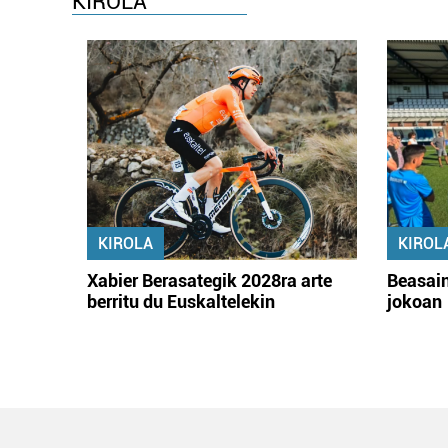
KIROLA
KIROLA
KIROL
Xabier Berasategik 2028ra arte
Beasain
berritu du Euskaltelekin
jokoan