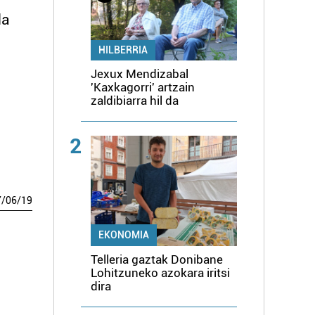
da
HILBERRIA
Jexux Mendizabal
'Kaxkagorri' artzain
zaldibiarra hil da
2
7
/
06
/
19
EKONOMIA
Telleria gaztak Donibane
Lohitzuneko azokara iritsi
dira