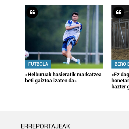
FUTBOLA
BERO 
«Helburuak hasieratik markatzea
«Ez dag
beti gaiztoa izaten da»
honetar
bazter 
ERREPORTAJEAK