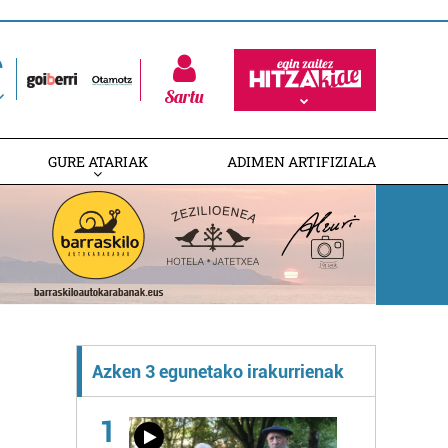
Sartu
GURE ATARIAK
ADIMEN ARTIFIZIALA
Azken 3 egunetako irakurrienak
1