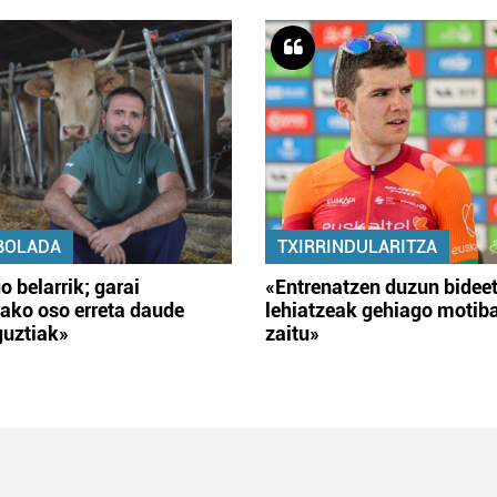
BOLADA
TXIRRINDULARITZA
o belarrik; garai
«Entrenatzen duzun bidee
ako oso erreta daude
lehiatzeak gehiago motib
guztiak»
zaitu»