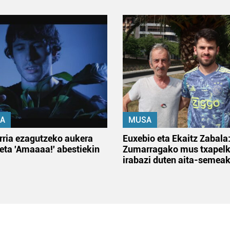
A
MUSA
rria ezagutzeko aukera
Euxebio eta Ekaitz Zabala
 eta 'Amaaaa!' abestiekin
Zumarragako mus txapelk
irabazi duten aita-semea