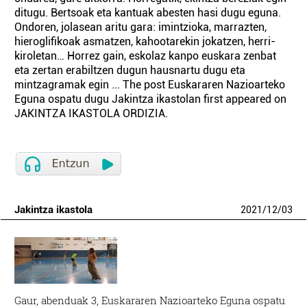
ditugu. Bertsoak eta kantuak abesten hasi dugu eguna.
Ondoren, jolasean aritu gara: imintzioka, marrazten,
hieroglifikoak asmatzen, kahootarekin jokatzen, herri-
kiroletan… Horrez gain, eskolaz kanpo euskara zenbat
eta zertan erabiltzen dugun hausnartu dugu eta
mintzagramak egin ... The post Euskararen Nazioarteko
Eguna ospatu dugu Jakintza ikastolan first appeared on
JAKINTZA IKASTOLA ORDIZIA.
Jakintza ikastola
2021
/
12
/
03
Gaur, abenduak 3, Euskararen Nazioarteko Eguna ospatu