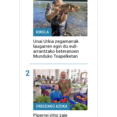
KIROLA
Unai Urkia zegamarrak
laugarren egin du euli-
arrantzako beteranoen
Munduko Txapelketan
2
ORDIZIAKO AZOKA
Piperrei iritsi zaie