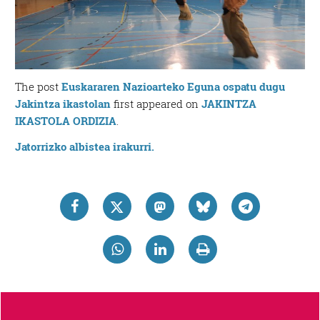
The post
Euskararen Nazioarteko Eguna ospatu dugu
Jakintza ikastolan
first appeared on
JAKINTZA
IKASTOLA ORDIZIA
.
Jatorrizko albistea irakurri.