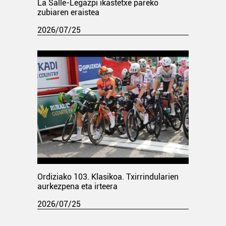
La Salle-Legazpi ikastetxe pareko
zubiaren eraistea
2026/07/25
Ordiziako 103. Klasikoa. Txirrindularien
aurkezpena eta irteera
2026/07/25