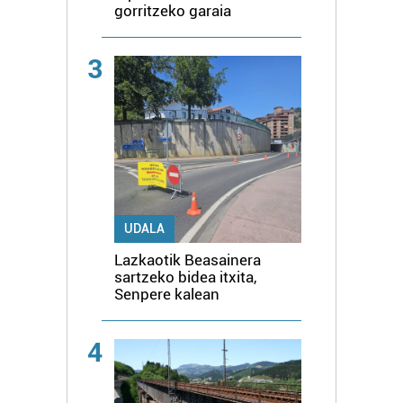
gorritzeko garaia
3
UDALA
Lazkaotik Beasainera
sartzeko bidea itxita,
Senpere kalean
4