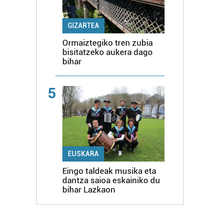
GIZARTEA
Ormaiztegiko tren zubia
bisitatzeko aukera dago
bihar
5
EUSKARA
Eingo taldeak musika eta
dantza saioa eskainiko du
bihar Lazkaon