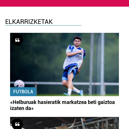
ELKARRIZKETAK
FUTBOLA
«Helburuak hasieratik markatzea beti gaiztoa
izaten da»