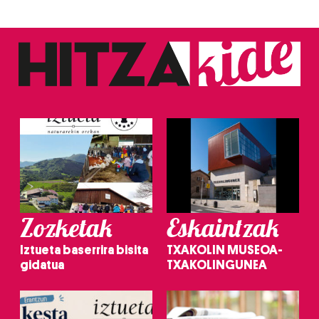
Zozketak
Eskaintzak
Iztueta baserrira bisita
TXAKOLIN MUSEOA-
gidatua
TXAKOLINGUNEA