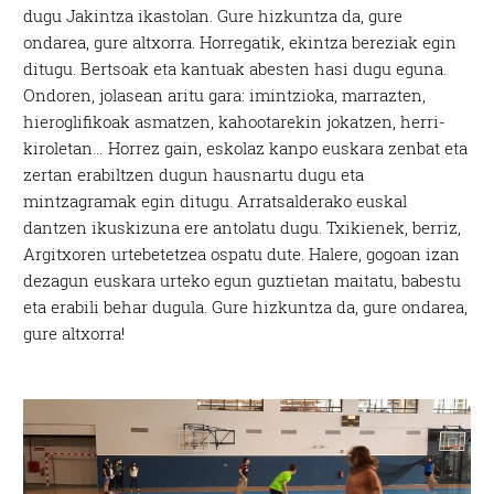
dugu Jakintza ikastolan. Gure hizkuntza da, gure
ondarea, gure altxorra. Horregatik, ekintza bereziak egin
ditugu. Bertsoak eta kantuak abesten hasi dugu eguna.
Ondoren, jolasean aritu gara: imintzioka, marrazten,
hieroglifikoak asmatzen, kahootarekin jokatzen, herri-
kiroletan… Horrez gain, eskolaz kanpo euskara zenbat eta
zertan erabiltzen dugun hausnartu dugu eta
mintzagramak egin ditugu. Arratsalderako euskal
dantzen ikuskizuna ere antolatu dugu. Txikienek, berriz,
Argitxoren urtebetetzea ospatu dute. Halere, gogoan izan
dezagun euskara urteko egun guztietan maitatu, babestu
eta erabili behar dugula. Gure hizkuntza da, gure ondarea,
gure altxorra!