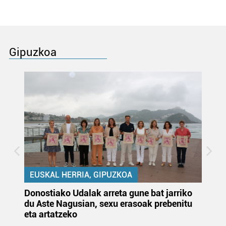
Gipuzkoa
EUSKAL HERRIA, GIPUZKOA
Donostiako Udalak arreta gune bat jarriko
Ur
du Aste Nagusian, sexu erasoak prebenitu
es
eta artatzeko
lu