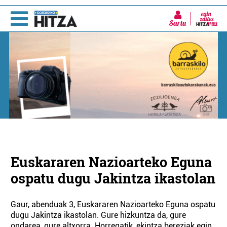
Sartu
Euskararen Nazioarteko Eguna
ospatu dugu Jakintza ikastolan
Gaur, abenduak 3, Euskararen Nazioarteko Eguna ospatu
dugu Jakintza ikastolan. Gure hizkuntza da, gure
ondarea, gure altxorra. Horregatik, ekintza bereziak egin