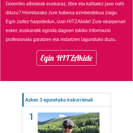
Goierriko albisteak euskaraz, libre eta kalitatez jaso nahi
dituzu?
Horretarako zure babesa ezinbestekoa zaigu.
Egin zaitez harpidedun, izan HITZAkide!
Zure ekarpenari
esker, euskaratik eginda dagoen tokiko informazio
profesionala garatzen eta indartzen lagunduko duzu.
Egin HITZAkide
Azken 3 egunetako irakurrienak
1