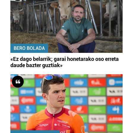
BERO BOLADA
«Ez dago belarrik; garai honetarako oso erreta
daude bazter guztiak»