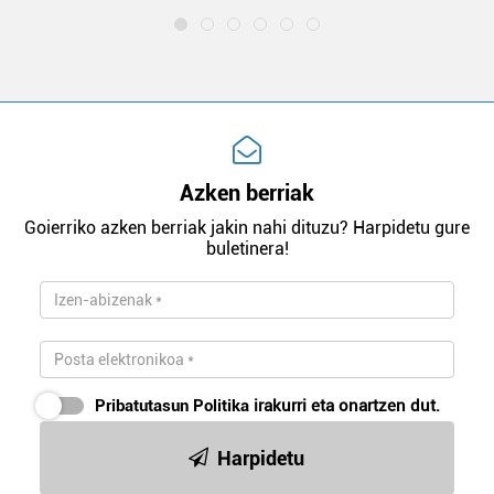
Azken berriak
Goierriko azken berriak jakin nahi dituzu? Harpidetu gure
buletinera!
Pribatutasun Politika
irakurri eta onartzen dut.
Harpidetu