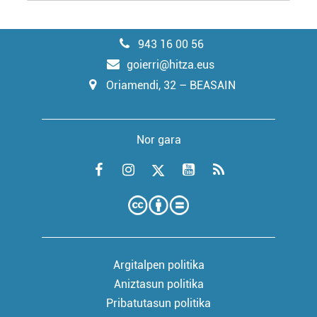
943 16 00 56
goierri@hitza.eus
Oriamendi, 32 – BEASAIN
Nor gara
Argitalpen politika
Aniztasun politika
Pribatutasun politika