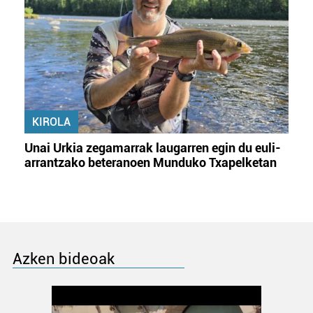
KIROLA
Unai Urkia zegamarrak laugarren egin du euli-
arrantzako beteranoen Munduko Txapelketan
Azken bideoak