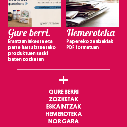
Gure berri.
Hemeroteka
Erantzun inkesta eta
Papereko zenbakiak
parte hartu Iztuetako
PDF formatuan
produktuen saski
baten zozketan
+
GURE BERRI
ZOZKETAK
ESKAINTZAK
HEMEROTEKA
NOR GARA