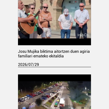
Josu Mujika biktima aitortzen duen agiria
familiari emateko ekitaldia
2026/07/29