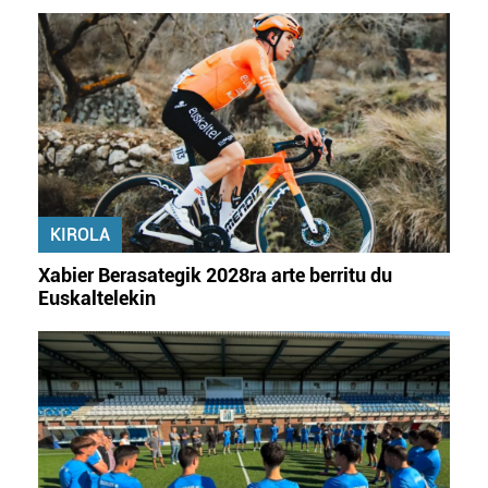
KIROLA
Xabier Berasategik 2028ra arte berritu du
Euskaltelekin