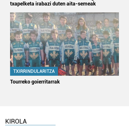
Webgune honek cookie propioak eta hirugarrenen cookie-
txapelketa irabazi duten aita-semeak
fitxategiak erabiltzen ditu. Zure esperientzia eta
zerbitzuak hobetzeko asmoz, cookie teknologiaz
baliatzen gara. Ohar hau onartuz gero, teknologia hori
erabiltzeko baimen esplizitua ematen diguzu.
Gehiago
irakurri
TXIRRINDULARITZA
Tourreko goierritarrak
KIROLA