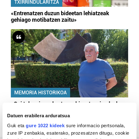
TXIRRINDULARITZA
«Entrenatzen duzun bideetan lehiatzeak
gehiago motibatzen zaitu»
MEMORIA HISTORIKOA
«Gai tabua izan da etxe gehienetan, jendeak
azkeneko momentuan hitz egin du»
Datuen erabilera arduratsua
Guk eta
gure 1022 kideek
sure informacio pertsonala,
zure IP zenbakia, esaterako, prozesatzen ditugu, cookie