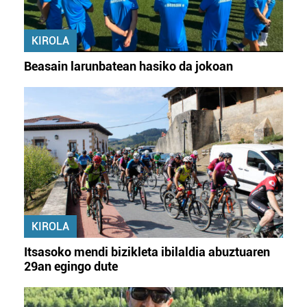
KIROLA
Beasain larunbatean hasiko da jokoan
KIROLA
Itsasoko mendi bizikleta ibilaldia abuztuaren
29an egingo dute