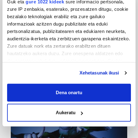
Guk eta
gure 1022 kideek
sure informacio pertsonala,
zure IP zenbakia, esaterako, prozesatzen ditugu, cookie
bezalako teknologiak erabiliz eta zure gailuko
informazioak azitzen dugu publizitate eta eduki
pertsonalizatua, publizitatearen eta edukiaren neurketa,
audientzia-ikerketa eta zerbitzuen garapena eskaintzeko.
Zure datuak nork eta zertarako erabiltzen dituen
hautatzeko aukera duzu. Zure onespena aldatzen edo
deuseztatzen ahal duzu edozein momentutan, Cookie
deklaraziotik edo Privacy triggerean klikatuz.
URBIAKO FESTA
Xehetasunak ikusi
Urbiako zelaiak erromeria leku
If you allow, we would also like to:
Collect information about your geographical
Dena onartu
location which can be accurate to within several
meters
Aukeratu
Identify your device by actively scanning it for
specific characteristics (fingerprinting)
Find out more about how your personal data is processed
and set your preferences in the
details section
.