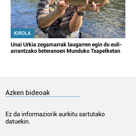
KIROLA
Unai Urkia zegamarrak laugarren egin du euli-
arrantzako beteranoen Munduko Txapelketan
Azken bideoak
Ez da informaziorik aurkitu sartutako
datuekin.