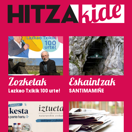
Zozketak
Eskaintzak
Lazkao Txikik 100 urte!
SANTIMAMIÑE