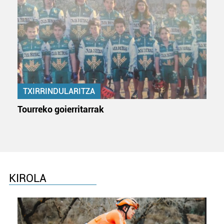
zure baimena Cookieen adierazpenean.
Webgune honek cookie propioak eta hirugarrenen cookie-
fitxategiak erabiltzen ditu. Zure esperientzia eta
zerbitzuak hobetzeko asmoz, cookie teknologiaz
baliatzen gara. Ohar hau onartuz gero, teknologia hori
erabiltzeko baimen esplizitua ematen diguzu.
Gehiago
irakurri
TXIRRINDULARITZA
Tourreko goierritarrak
KIROLA