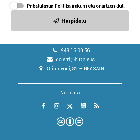
Pribatutasun Politika
irakurri eta onartzen dut.
Harpidetu
943 16 00 56
goierri@hitza.eus
Oriamendi, 32 – BEASAIN
Nor gara