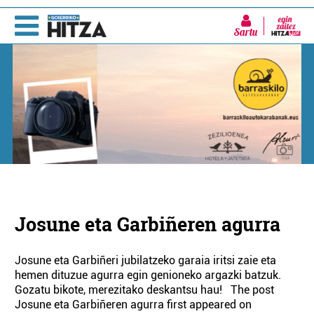
Sartu
Josune eta Garbiñeren agurra
Josune eta Garbiñeri jubilatzeko garaia iritsi zaie eta
hemen dituzue agurra egin genioneko argazki batzuk.
Gozatu bikote, merezitako deskantsu hau! The post
Josune eta Garbiñeren agurra first appeared on