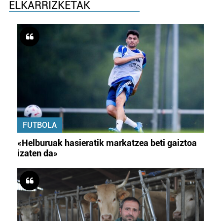
ELKARRIZKETAK
FUTBOLA
«Helburuak hasieratik markatzea beti gaiztoa
izaten da»