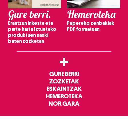
Gure berri.
Hemeroteka
Erantzun inkesta eta
Papereko zenbakiak
parte hartu Iztuetako
PDF formatuan
produktuen saski
baten zozketan
+
GURE BERRI
ZOZKETAK
ESKAINTZAK
HEMEROTEKA
NOR GARA