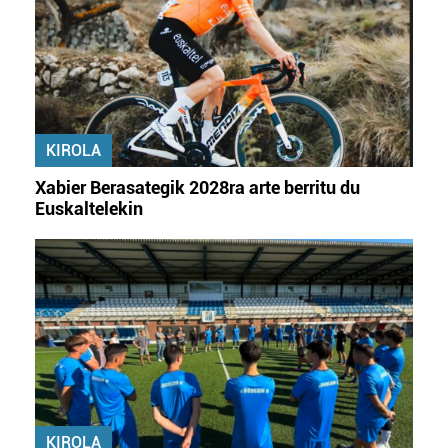
KIROLA
Xabier Berasategik 2028ra arte berritu du
Euskaltelekin
KIROLA