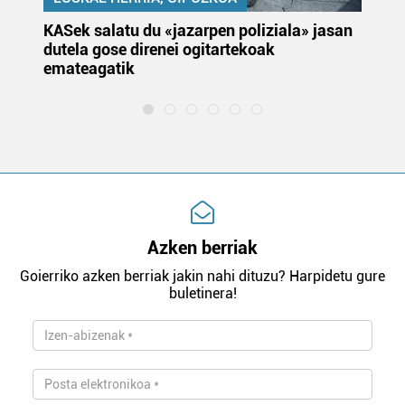
KASek salatu du «jazarpen poliziala» jasan
Pa
dutela gose direnei ogitartekoak
da
emateagatik
«s
Azken berriak
Goierriko azken berriak jakin nahi dituzu? Harpidetu gure
buletinera!