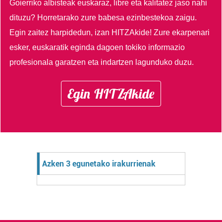
Goierriko albisteak euskaraz, libre eta kalitatez jaso nahi
dituzu?
Horretarako zure babesa ezinbestekoa zaigu.
Egin zaitez harpidedun, izan HITZAkide!
Zure ekarpenari
esker, euskaratik eginda dagoen tokiko informazio
profesionala garatzen eta indartzen lagunduko duzu.
Egin HITZAkide
Azken 3 egunetako irakurrienak