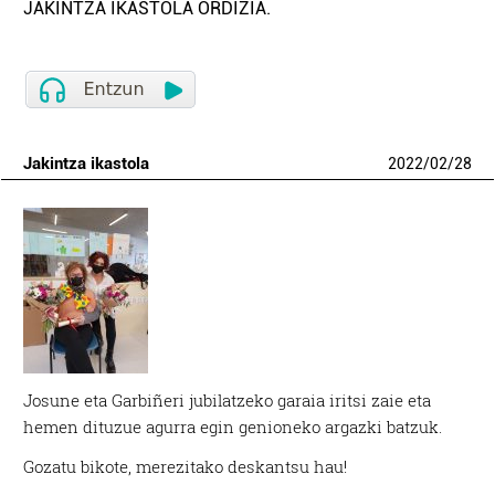
JAKINTZA IKASTOLA ORDIZIA.
Jakintza ikastola
2022
/
02
/
28
Josune eta Garbiñeri jubilatzeko garaia iritsi zaie eta
hemen dituzue agurra egin genioneko argazki batzuk.
Gozatu bikote, merezitako deskantsu hau!