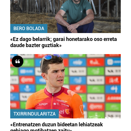
BERO BOLADA
«Ez dago belarrik; garai honetarako oso erreta
daude bazter guztiak»
TXIRRINDULARITZA
«Entrenatzen duzun bideetan lehiatzeak
gehiago motibatzen zaitu»