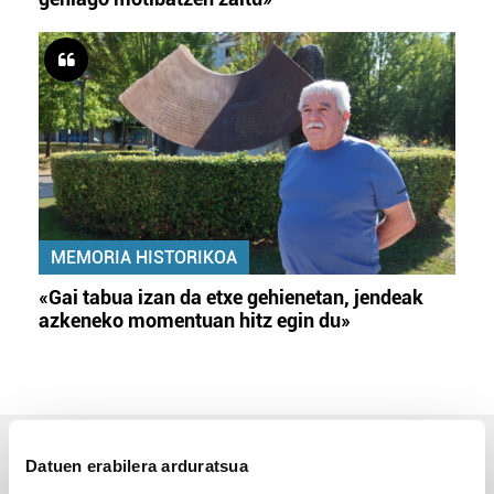
MEMORIA HISTORIKOA
«Gai tabua izan da etxe gehienetan, jendeak
azkeneko momentuan hitz egin du»
Datuen erabilera arduratsua
ERREPORTAJEAK