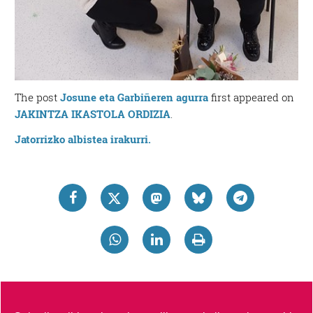
The post
Josune eta Garbiñeren agurra
first appeared on
JAKINTZA IKASTOLA ORDIZIA
.
Jatorrizko albistea irakurri.