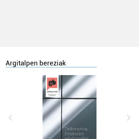
Argitalpen bereziak