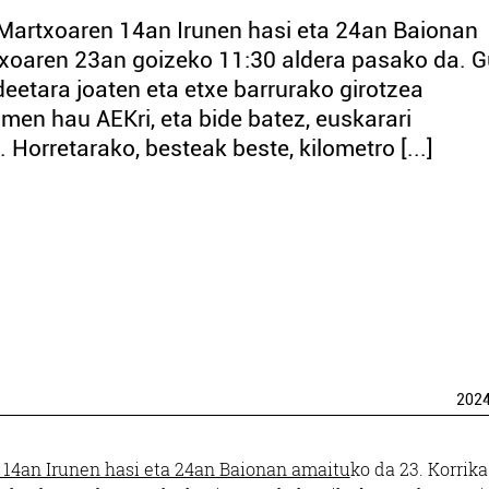
a! Martxoaren 14an Irunen hasi eta 24an Baionan
rtxoaren 23an goizeko 11:30 aldera pasako da. 
eetara joaten eta etxe barrurako girotzea
men hau AEKri, eta bide batez, euskarari
Horretarako, besteak beste, kilometro [...]
202
14an Irunen hasi eta 24an Baionan amaitu
ko da 23. Korrika