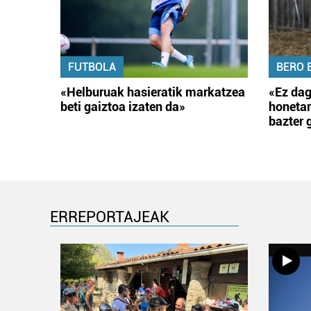
FUTBOLA
BERO 
«Helburuak hasieratik markatzea
«Ez dag
beti gaiztoa izaten da»
honetar
bazter 
ERREPORTAJEAK