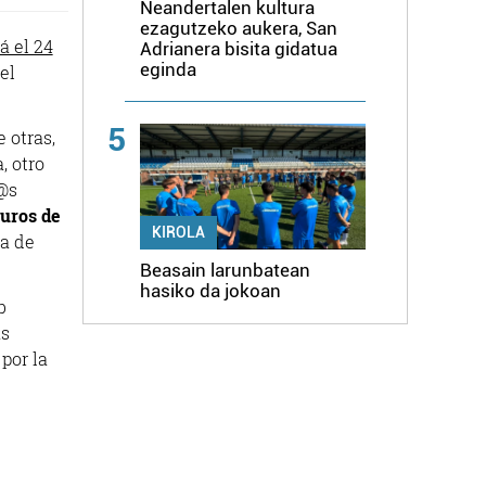
Neandertalen kultura
ezagutzeko aukera, San
á el 24
Adrianera bisita gidatua
eginda
el
5
e otras,
, otro
l@s
euros de
KIROLA
/a de
Beasain larunbatean
hasiko da jokoan
b
as
por la