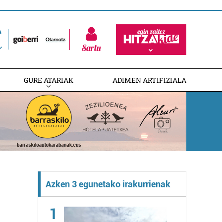
Sartu
GURE ATARIAK
ADIMEN ARTIFIZIALA
Azken 3 egunetako irakurrienak
1