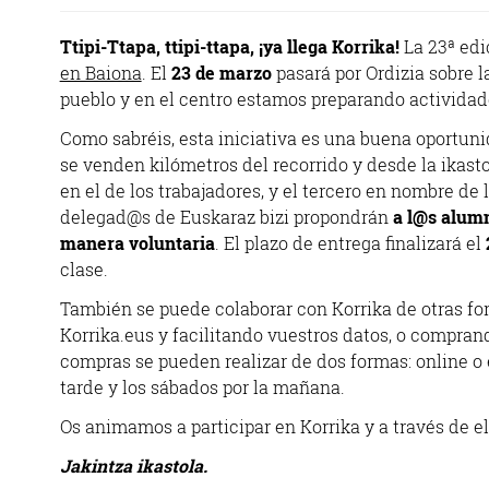
Ttipi-Ttapa, ttipi-ttapa, ¡ya llega Korrika!
La 23ª edi
en Baiona
. El
23 de marzo
pasará por Ordizia sobre 
pueblo y en el centro estamos preparando actividad
Como sabréis, esta iniciativa es una buena oportun
se venden kilómetros del recorrido y desde la ikast
en el de los trabajadores, y el tercero en nombre 
delegad@s de Euskaraz bizi propondrán
a l@s alumn
manera voluntaria
. El plazo de entrega finalizará el
clase.
También se puede colaborar con Korrika de otras fo
Korrika.eus y facilitando vuestros datos, o comprand
compras se pueden realizar de dos formas: online o e
tarde y los sábados por la mañana.
Os animamos a participar en Korrika y a través de el
Jakintza ikastola.