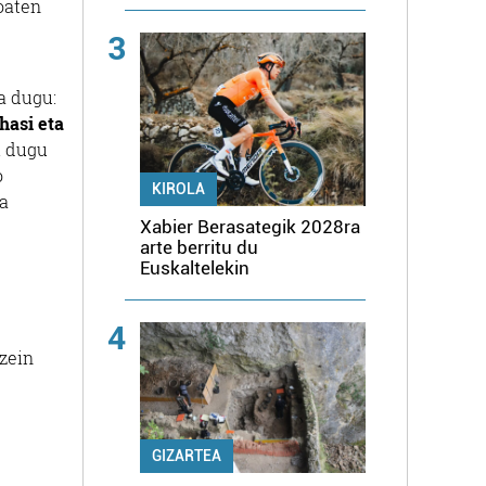
oaten
3
a dugu:
hasi eta
i dugu
o
KIROLA
a
Xabier Berasategik 2028ra
arte berritu du
Euskaltelekin
4
zein
GIZARTEA