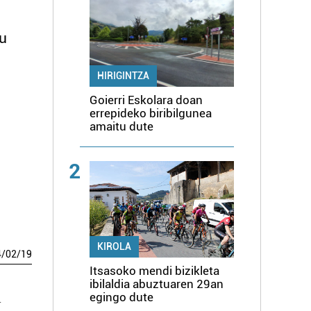
Gu
HIRIGINTZA
Goierri Eskolara doan
errepideko biribilgunea
amaitu dute
2
KIROLA
4
/
02
/
19
Itsasoko mendi bizikleta
ibilaldia abuztuaren 29an
egingo dute
.