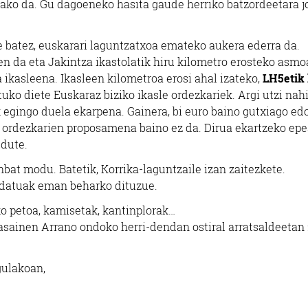
sako da. Gu dagoeneko hasita gaude herriko batzordeetara j
de batez, euskarari laguntzatxoa emateko aukera ederra da.
en da eta Jakintza ikastolatik hiru kilometro erosteko asmo
a ikasleena. Ikasleen kilometroa erosi ahal izateko,
LH5etik 
uko diete Euskaraz biziko ikasle ordezkariek. Argi utzi nah
k egingo duela ekarpena. Gainera, bi euro baino gutxiago ed
le ordezkarien proposamena baino ez da. Dirua ekartzeko epe
 dute.
at modu. Batetik, Korrika-laguntzaile izan zaitezkete.
 datuak eman beharko dituzue.
ko petoa, kamisetak, kantinplorak…
easainen Arrano ondoko herri-dendan ostiral arratsaldeetan 
gulakoan,