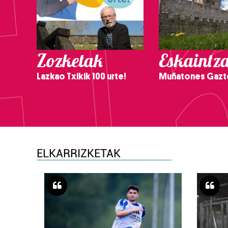
Zozketak
Eskaintz
Lazkao Txikik 100 urte!
Muñatones Gazt
ELKARRIZKETAK