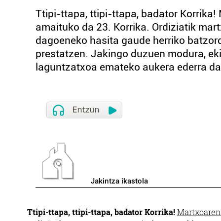
Ttipi-ttapa, ttipi-ttapa, badator Korrik
amaituko da 23. Korrika. Ordiziatik ma
dagoeneko hasita gaude herriko batzord
prestatzen. Jakingo duzuen modura, eki
laguntzatxoa emateko aukera ederra da. 
Jakintza ikastola
Ttipi-ttapa, ttipi-ttapa, badator Korrika!
Martxoaren 