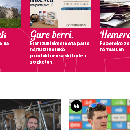
ak
Gure berri.
Hemero
elua
Erantzun inkesta eta parte
Papereko ze
hartu Iztuetako
formatuan
produktuen saski baten
zozketan