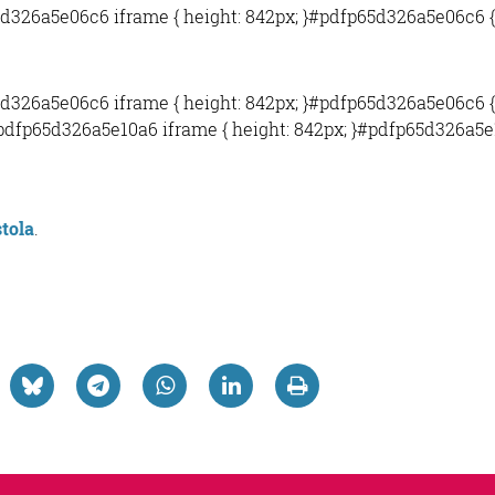
65d326a5e06c6 iframe { height: 842px; }#pdfp65d326a5e06c6 {
65d326a5e06c6 iframe { height: 842px; }#pdfp65d326a5e06c6 {
}#pdfp65d326a5e10a6 iframe { height: 842px; }#pdfp65d326a5e
tola
.