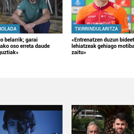
BOLADA
TXIRRINDULARITZA
o belarrik; garai
«Entrenatzen duzun bidee
ako oso erreta daude
lehiatzeak gehiago motib
guztiak»
zaitu»