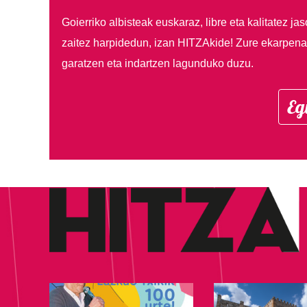
Goierriko albisteak euskaraz, libre eta kalitatez ja
zaitez harpidedun, izan HITZAkide!
Zure ekarpenar
garatzen eta indartzen lagunduko duzu.
Eg