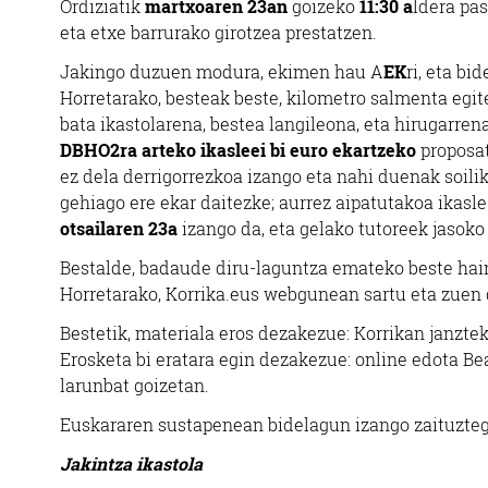
Ordiziatik
martxoaren 23an
goizeko
11:30 a
ldera pa
eta etxe barrurako girotzea prestatzen.
Jakingo duzuen modura, ekimen hau A
EK
ri, eta bi
Horretarako, besteak beste, kilometro salmenta egit
bata ikastolarena, bestea langileona, eta hirugarren
DBHO2ra arteko ikasleei bi euro ekartzeko
proposat
ez dela derrigorrezkoa izango eta nahi duenak soili
gehiago ere ekar daitezke; aurrez aipatutakoa ikas
otsailaren 23a
izango da, eta gelako tutoreek jasoko
Bestalde, badaude diru-laguntza emateko beste hainb
Horretarako, Korrika.eus webgunean sartu eta zuen
Bestetik, materiala eros dezakezue: Korrikan janzte
Erosketa bi eratara egin dezakezue: online edota B
larunbat goizetan.
Euskararen sustapenean bidelagun izango zaituzte
Jakintza ikastola