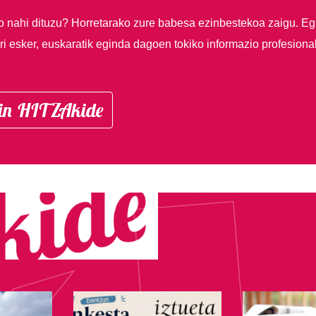
so nahi dituzu?
Horretarako zure babesa ezinbestekoa zaigu. Eg
i esker, euskaratik eginda dagoen tokiko informazio profesiona
in HITZAkide