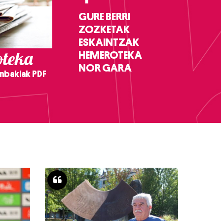
GURE BERRI
ZOZKETAK
ESKAINTZAK
teka
HEMEROTEKA
NOR GARA
nbakiak PDF