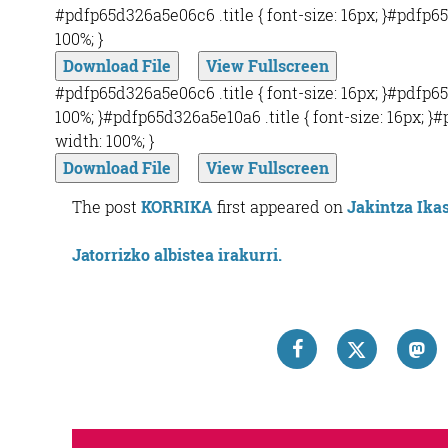
#pdfp65d326a5e06c6 .title { font-size: 16px; }#pdfp
100%; }
Download File
View Fullscreen
#pdfp65d326a5e06c6 .title { font-size: 16px; }#pdfp
100%; }#pdfp65d326a5e10a6 .title { font-size: 16px; 
width: 100%; }
Download File
View Fullscreen
The post
KORRIKA
first appeared on
Jakintza Ikas
Jatorrizko albistea irakurri.