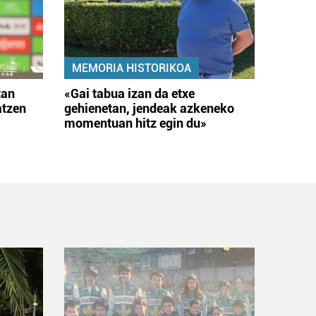
MEMORIA HISTORIKOA
tan
«Gai tabua izan da etxe
atzen
gehienetan, jendeak azkeneko
momentuan hitz egin du»