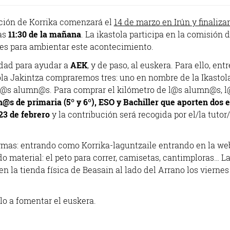
ción de Korrika comenzará el
14 de marzo en Irún y finalizar
las
11:30 de la mañana
. La ikastola participa en la comisión d
es para ambientar este acontecimiento.
idad para ayudar a
AEK
, y de paso, al euskera. Para ello, entr
ola Jakintza compraremos tres: uno en nombre de la Ikastola
de l@s alumn@s. Para comprar el kilómetro de l@s alumn@s, 
@s de primaria (5º y 6º), ESO y Bachiller que aporten dos 
23 de febrero
y la contribución será recogida por el/la tutor
rmas: entrando como Korrika-laguntzaile entrando en la we
o material: el peto para correr, camisetas, cantimploras… L
n la tienda física de Beasain al lado del Arrano los viernes 
lo a fomentar el euskera.