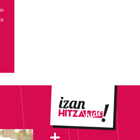
in
la
+