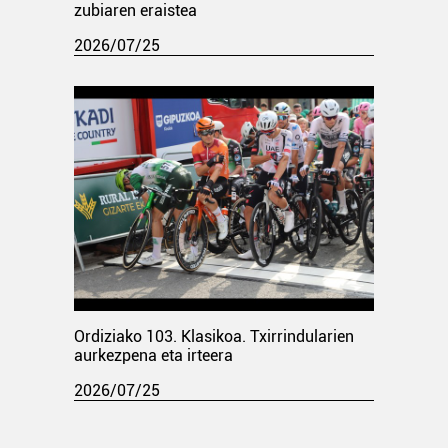
zubiaren eraistea
2026/07/25
Ordiziako 103. Klasikoa. Txirrindularien
aurkezpena eta irteera
2026/07/25