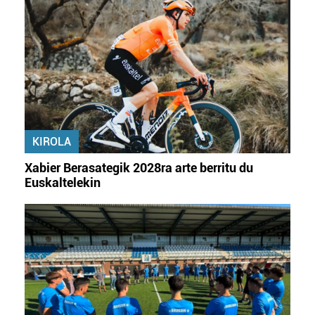
KIROLA
Xabier Berasategik 2028ra arte berritu du
Euskaltelekin