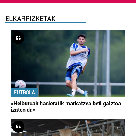
ELKARRIZKETAK
FUTBOLA
«Helburuak hasieratik markatzea beti gaiztoa
izaten da»