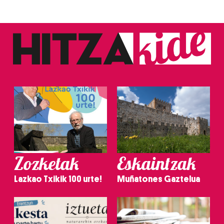
Zozketak
Eskaintzak
Lazkao Txikik 100 urte!
Muñatones Gaztelua