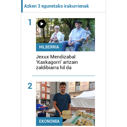
Azken 3 egunetako irakurrienak
1
HILBERRIA
Jexux Mendizabal
'Kaxkagorri' artzain
zaldibiarra hil da
2
EKONOMIA