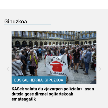
Gipuzkoa
EUSKAL HERRIA, GIPUZKOA
KASek salatu du «jazarpen poliziala» jasan
Pa
dutela gose direnei ogitartekoak
da
emateagatik
«s