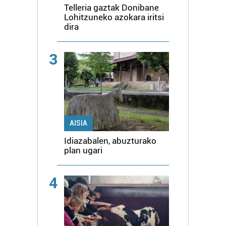
Telleria gaztak Donibane
Lohitzuneko azokara iritsi
dira
3
AISIA
Idiazabalen, abuzturako
plan ugari
4