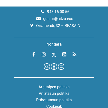
943 16 00 56
goierri@hitza.eus
Oriamendi, 32 – BEASAIN
Nor gara
Argitalpen politika
Aniztasun politika
Pribatutasun politika
Cookieak