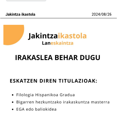
Jakintza ikastola
2024
/
08
/
26