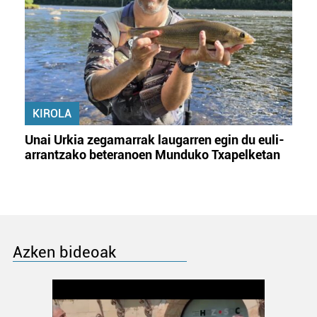
KIROLA
Unai Urkia zegamarrak laugarren egin du euli-
arrantzako beteranoen Munduko Txapelketan
Azken bideoak