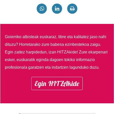
Goierriko albisteak euskaraz, libre eta kalitatez jaso nahi
dituzu?
Horretarako zure babesa ezinbestekoa zaigu.
Egin zaitez harpidedun, izan HITZAkide!
Zure ekarpenari
esker, euskaratik eginda dagoen tokiko informazio
profesionala garatzen eta indartzen lagunduko duzu.
Egin HITZAkide