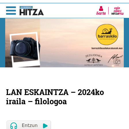
Sartu
LAN ESKAINTZA – 2024ko
iraila – filologoa