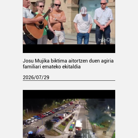
Josu Mujika biktima aitortzen duen agiria
familiari emateko ekitaldia
2026/07/29