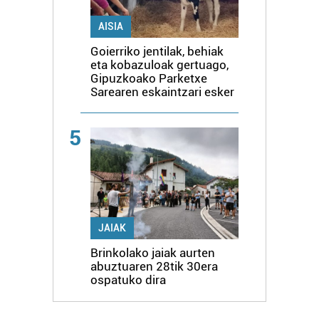
AISIA
Goierriko jentilak, behiak
eta kobazuloak gertuago,
Gipuzkoako Parketxe
Sarearen eskaintzari esker
5
JAIAK
Brinkolako jaiak aurten
abuztuaren 28tik 30era
ospatuko dira