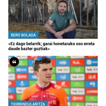
BERO BOLADA
«Ez dago belarrik; garai honetarako oso erreta
daude bazter guztiak»
TXIRRINDULARITZA