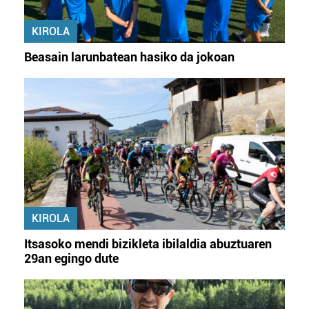
KIROLA
Beasain larunbatean hasiko da jokoan
KIROLA
Itsasoko mendi bizikleta ibilaldia abuztuaren
29an egingo dute