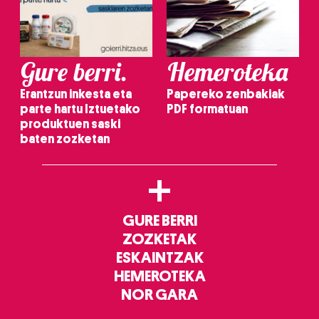
Gure berri.
Hemeroteka
Erantzun inkesta eta
Papereko zenbakiak
parte hartu Iztuetako
PDF formatuan
produktuen saski
baten zozketan
+
GURE BERRI
ZOZKETAK
ESKAINTZAK
HEMEROTEKA
NOR GARA