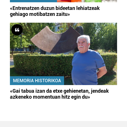
«Entrenatzen duzun bideetan lehiatzeak
gehiago motibatzen zaitu»
MEMORIA HISTORIKOA
«Gai tabua izan da etxe gehienetan, jendeak
azkeneko momentuan hitz egin du»