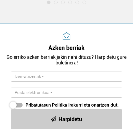
Azken berriak
Goierriko azken berriak jakin nahi dituzu? Harpidetu gure
buletinera!
Pribatutasun Politika
irakurri eta onartzen dut.
Harpidetu