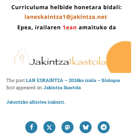
The post
LAN ESKAINTZA – 2024ko iraila – filologoa
first appeared on
Jakintza Ikastola
.
Jatorrizko albistea irakurri.