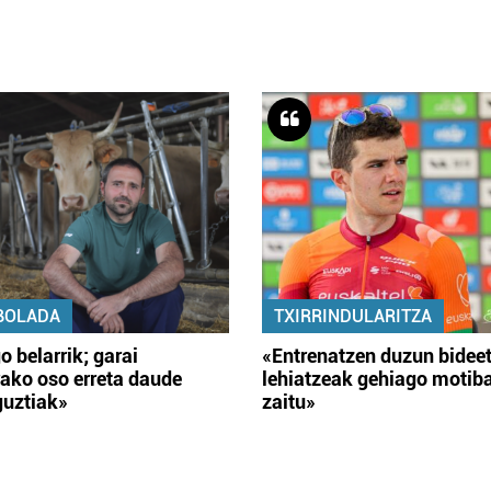
BOLADA
TXIRRINDULARITZA
o belarrik; garai
«Entrenatzen duzun bidee
ako oso erreta daude
lehiatzeak gehiago motib
guztiak»
zaitu»