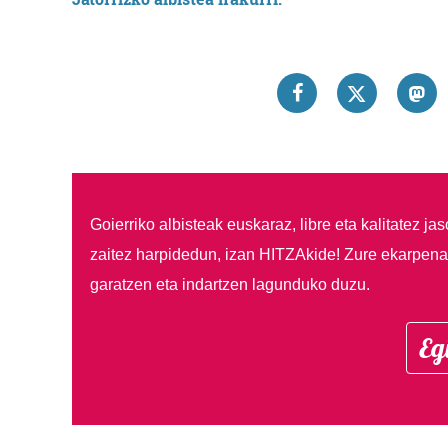
Goierriko albisteak euskaraz, libre eta kalitatez ja
zaitez harpidedun, izan HITZAkide!
Zure ekarpenar
garatzen eta indartzen lagunduko duzu.
Eg