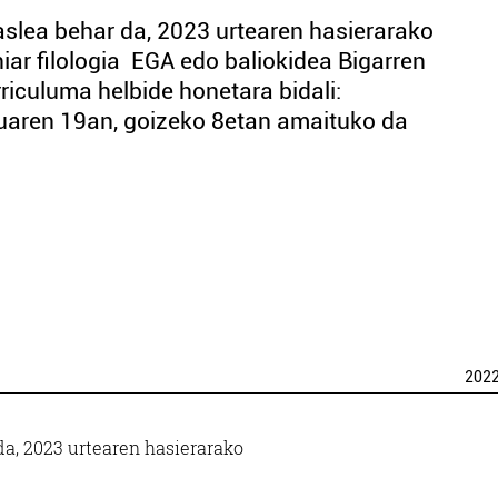
aslea behar da, 2023 urtearen hasierarako
 filologia EGA edo baliokidea Bigarren
iculuma helbide honetara bidali:
uaren 19an, goizeko 8etan amaituko da
202
da, 2023 urtearen hasierarako