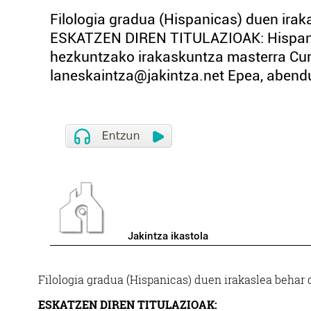
Filologia gradua (Hispanicas) duen irak
ESKATZEN DIREN TITULAZIOAK: Hispaniar
hezkuntzako irakaskuntza masterra Curr
laneskaintza@jakintza.net Epea, abend
Jakintza ikastola
Filologia gradua (Hispanicas) duen irakaslea behar 
ESKATZEN DIREN TITULAZIOAK: