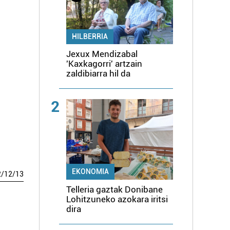
HILBERRIA
Jexux Mendizabal
'Kaxkagorri' artzain
zaldibiarra hil da
2
EKONOMIA
2
/
12
/
13
Telleria gaztak Donibane
Lohitzuneko azokara iritsi
dira