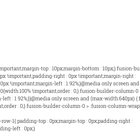
mportant;margin-top : 10px;margin-bottom : 10px;}.fusion-bu
x !important;padding-right : 0px !important;margin-right :
: 0px !important;margin-left : 1.92%;}@media only screen an
0{width:100% !important;order : 0;}.fusion-builder-column-0 
-left : 1.92%;}}@media only screen and (max-width:640px) {.
t;order : 0;}.fusion-builder-column-0 > .fusion-column-wrap
-row-1{ padding-top : 0px;margin-top : 0px;padding-right :
ng-left : 0px;}