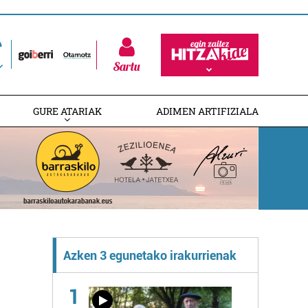
Sartu
GURE ATARIAK
ADIMEN ARTIFIZIALA
Azken 3 egunetako irakurrienak
1