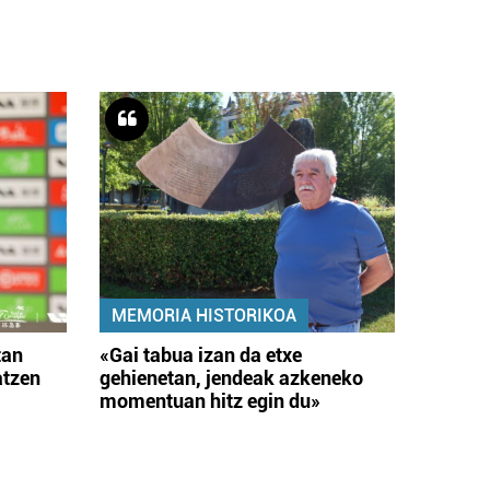
MEMORIA HISTORIKOA
tan
«Gai tabua izan da etxe
atzen
gehienetan, jendeak azkeneko
momentuan hitz egin du»