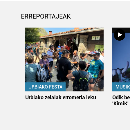
ERREPORTAJEAK
URBIAKO FESTA
MUSIK
Urbiako zelaiak erromeria leku
Odik be
'KimiK'