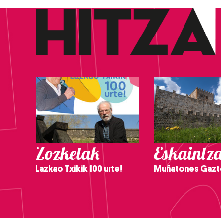
Zozketak
Eskaintz
Lazkao Txikik 100 urte!
Muñatones Gazt