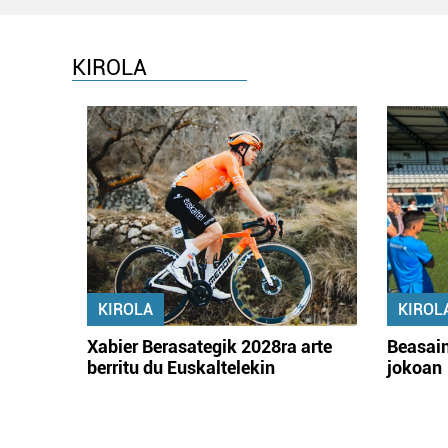
KIROLA
KIROLA
KIROL
Xabier Berasategik 2028ra arte
Beasain
berritu du Euskaltelekin
jokoan