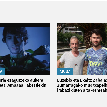
A
MUSA
rria ezagutzeko aukera
Euxebio eta Ekaitz Zabala
 eta 'Amaaaa!' abestiekin
Zumarragako mus txapelk
irabazi duten aita-semea