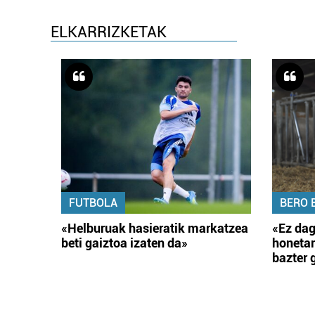
ELKARRIZKETAK
FUTBOLA
BERO 
«Helburuak hasieratik markatzea
«Ez dag
beti gaiztoa izaten da»
honetar
bazter 