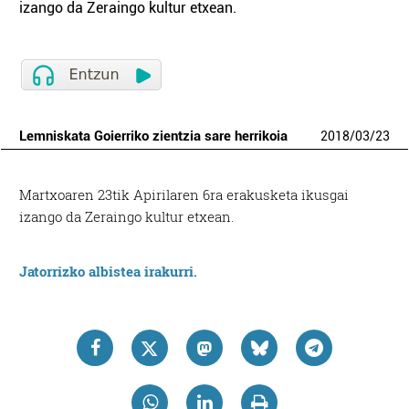
izango da Zeraingo kultur etxean.
Lemniskata Goierriko zientzia sare herrikoia
2018
/
03
/
23
Martxoaren 23tik Apirilaren 6ra erakusketa ikusgai
izango da Zeraingo kultur etxean.
Jatorrizko albistea irakurri.