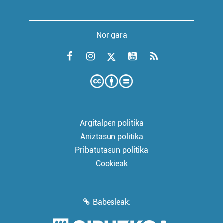
Nor gara
Argitalpen politika
Aniztasun politika
Pribatutasun politika
Cookieak
Babesleak: