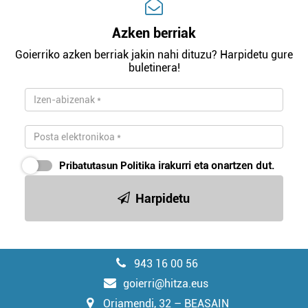
Azken berriak
Goierriko azken berriak jakin nahi dituzu? Harpidetu gure
buletinera!
Pribatutasun Politika
irakurri eta onartzen dut.
Harpidetu
943 16 00 56
goierri@hitza.eus
Oriamendi, 32 – BEASAIN