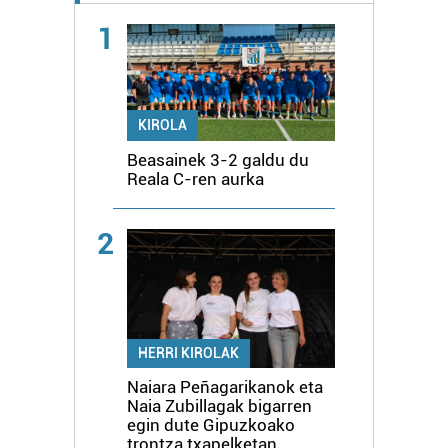
1
KIROLA
Beasainek 3-2 galdu du
Reala C-ren aurka
2
HERRI KIROLAK
Naiara Peñagarikanok eta
Naia Zubillagak bigarren
egin dute Gipuzkoako
trontza txapelketan