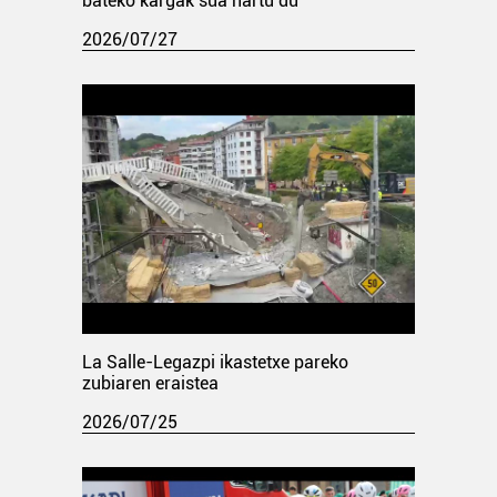
bateko kargak sua hartu du
2026/07/27
La Salle-Legazpi ikastetxe pareko
zubiaren eraistea
2026/07/25