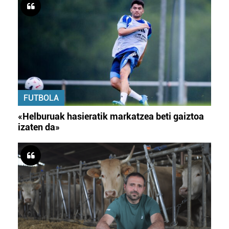
FUTBOLA
«Helburuak hasieratik markatzea beti gaiztoa
izaten da»