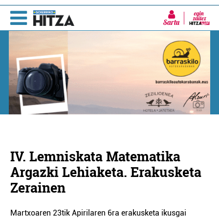
Sartu
IV. Lemniskata Matematika
Argazki Lehiaketa. Erakusketa
Zerainen
Martxoaren 23tik Apirilaren 6ra erakusketa ikusgai