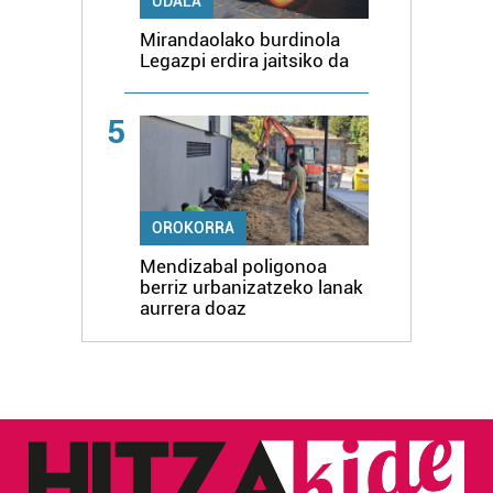
UDALA
Mirandaolako burdinola
Legazpi erdira jaitsiko da
5
OROKORRA
Mendizabal poligonoa
berriz urbanizatzeko lanak
aurrera doaz