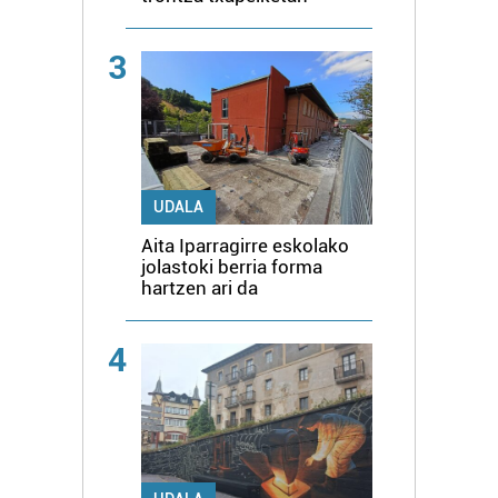
3
UDALA
Aita Iparragirre eskolako
jolastoki berria forma
hartzen ari da
4