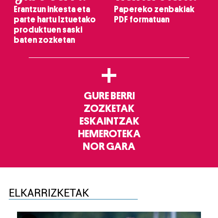
Erantzun inkesta eta
Papereko zenbakiak
parte hartu Iztuetako
PDF formatuan
produktuen saski
baten zozketan
+
GURE BERRI
ZOZKETAK
ESKAINTZAK
HEMEROTEKA
NOR GARA
ELKARRIZKETAK