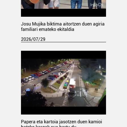
Josu Mujika biktima aitortzen duen agiria
familiari emateko ekitaldia
2026/07/29
Papera eta kartoia jasotzen duen kamioi