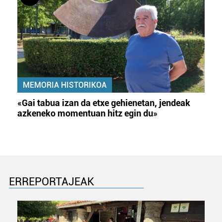
MEMORIA HISTORIKOA
«Gai tabua izan da etxe gehienetan, jendeak
azkeneko momentuan hitz egin du»
ERREPORTAJEAK