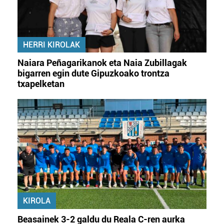
baliatzen gara. Ohar hau onartuz gero, teknologia hori
erabiltzeko baimen esplizitua ematen diguzu.
Gehiago
irakurri
HERRI KIROLAK
Naiara Peñagarikanok eta Naia Zubillagak
bigarren egin dute Gipuzkoako trontza
txapelketan
KIROLA
Beasainek 3-2 galdu du Reala C-ren aurka