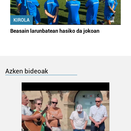
KIROLA
Beasain larunbatean hasiko da jokoan
Azken bideoak