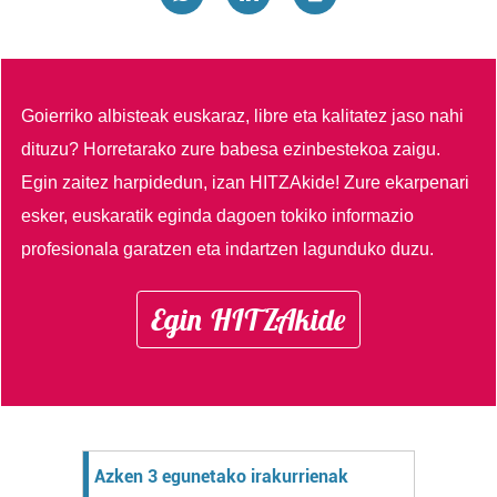
Goierriko albisteak euskaraz, libre eta kalitatez jaso nahi
dituzu?
Horretarako zure babesa ezinbestekoa zaigu.
Egin zaitez harpidedun, izan HITZAkide!
Zure ekarpenari
esker, euskaratik eginda dagoen tokiko informazio
profesionala garatzen eta indartzen lagunduko duzu.
Egin HITZAkide
Azken 3 egunetako irakurrienak