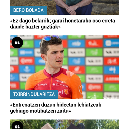
BERO BOLADA
«Ez dago belarrik; garai honetarako oso erreta
daude bazter guztiak»
TXIRRINDULARITZA
«Entrenatzen duzun bideetan lehiatzeak
gehiago motibatzen zaitu»