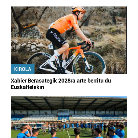
KIROLA
Xabier Berasategik 2028ra arte berritu du
Euskaltelekin