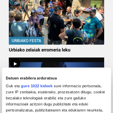
URBIAKO FESTA
Urbiako zelaiak erromeria leku
Datuen erabilera arduratsua
Guk eta
gure 1022 kideek
sure informacio pertsonala,
zure IP zenbakia, esaterako, prozesatzen ditugu, cookie
bezalako teknologiak erabiliz eta zure gailuko
informazioak azitzen dugu publizitate eta eduki
MUSIKA
pertsonalizatua, publizitatearen eta edukiaren neurketa,