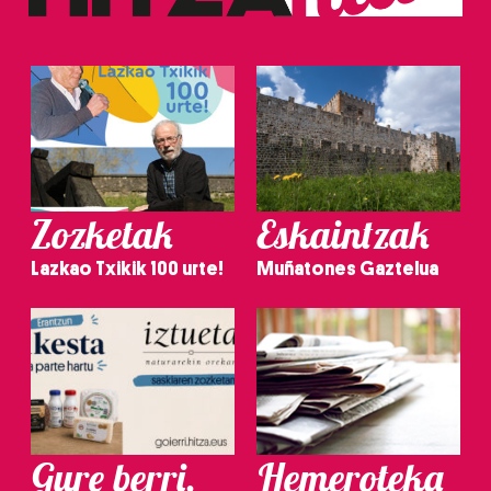
Zozketak
Eskaintzak
Lazkao Txikik 100 urte!
Muñatones Gaztelua
Gure berri.
Hemeroteka