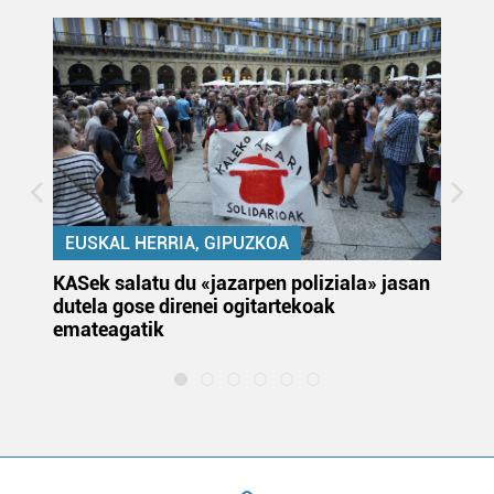
EUSKAL HERRIA, GIPUZKOA
KASek salatu du «jazarpen poliziala» jasan
Pa
dutela gose direnei ogitartekoak
da
emateagatik
«s