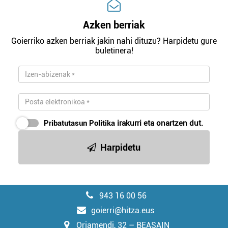
Azken berriak
Goierriko azken berriak jakin nahi dituzu? Harpidetu gure
buletinera!
Pribatutasun Politika
irakurri eta onartzen dut.
Harpidetu
943 16 00 56
goierri@hitza.eus
Oriamendi, 32 – BEASAIN