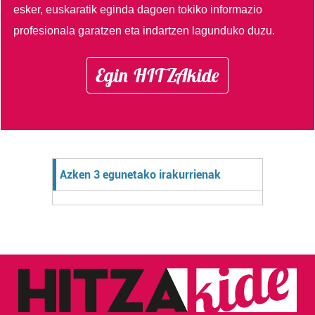
esker, euskaratik eginda dagoen tokiko informazio
profesionala garatzen eta indartzen lagunduko duzu.
Egin HITZAkide
Azken 3 egunetako irakurrienak