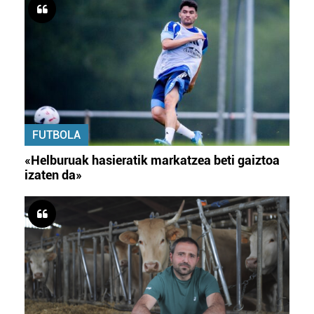
FUTBOLA
«Helburuak hasieratik markatzea beti gaiztoa
izaten da»