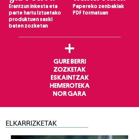
Erantzun inkesta eta
Papereko zenbakiak
parte hartu Iztuetako
PDF formatuan
produktuen saski
baten zozketan
+
GURE BERRI
ZOZKETAK
ESKAINTZAK
HEMEROTEKA
NOR GARA
ELKARRIZKETAK