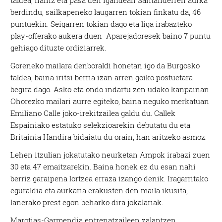
taldea, nahiz eta pasa den igandean Santanderren aurka
berdindu, sailkapeneko laugarren tokian finkatu da, 46
puntuekin. Seigarren tokian dago eta liga irabazteko
play-offerako aukera duen Aparejadoresek baino 7 puntu
gehiago dituzte ordiziarrek.
Goreneko mailara denboraldi honetan igo da Burgosko
taldea, baina iritsi berria izan arren goiko postuetara
begira dago. Asko eta ondo indartu zen udako kanpainan
Ohorezko mailari aurre egiteko, baina neguko merkatuan
Emiliano Calle joko-irekitzailea galdu du. Callek
Espainiako estatuko selekzioarekin debutatu du eta
Britainia Handira bidaiatu du orain, han aritzeko asmoz.
Lehen itzulian jokatutako neurketan Ampok irabazi zuen
30 eta 47 emaitzarekin. Baina honek ez du esan nahi
berriz garaipena lortzea erraza izango denik. Iragarritako
eguraldia eta aurkaria erakusten den maila ikusita,
lanerako prest egon beharko dira jokalariak.
Marotias-Garmendia entrenatzaileen zalantzen