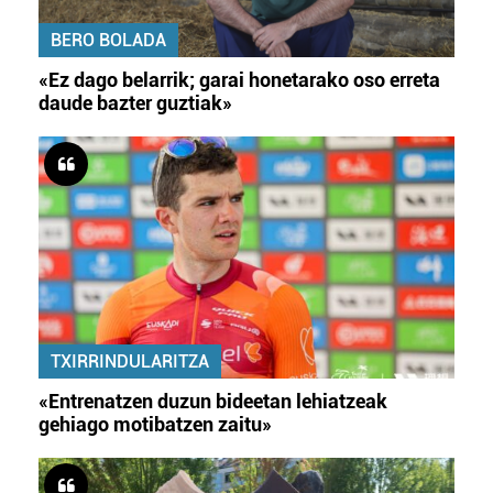
BERO BOLADA
«Ez dago belarrik; garai honetarako oso erreta
daude bazter guztiak»
TXIRRINDULARITZA
«Entrenatzen duzun bideetan lehiatzeak
gehiago motibatzen zaitu»