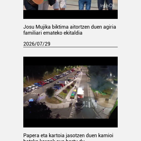
Josu Mujika biktima aitortzen duen agiria
familiari emateko ekitaldia
2026/07/29
Papera eta kartoia jasotzen duen kamioi