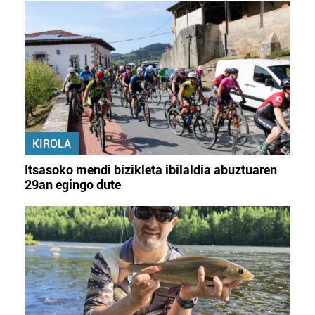
KIROLA
Itsasoko mendi bizikleta ibilaldia abuztuaren
29an egingo dute