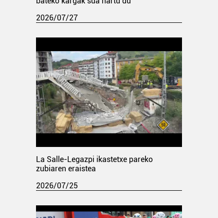
bateko kargak sua hartu du
2026/07/27
La Salle-Legazpi ikastetxe pareko
zubiaren eraistea
2026/07/25