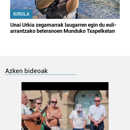
KIROLA
Unai Urkia zegamarrak laugarren egin du euli-
arrantzako beteranoen Munduko Txapelketan
Azken bideoak