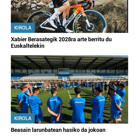
Lortu zure datu pertsonalak prozesatzeko moduari
buruzko informazio gehiago eta ezarri zure lehentasunak
KIROLA
datuen atalean. Edozein unetan alda edo ken dezakezu
zure baimena Cookieen adierazpenean.
Xabier Berasategik 2028ra arte berritu du
Euskaltelekin
Webgune honek cookie propioak eta hirugarrenen cookie-
fitxategiak erabiltzen ditu. Zure esperientzia eta
zerbitzuak hobetzeko asmoz, cookie teknologiaz
baliatzen gara. Ohar hau onartuz gero, teknologia hori
erabiltzeko baimen esplizitua ematen diguzu.
Gehiago
irakurri
KIROLA
Beasain larunbatean hasiko da jokoan