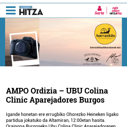
Sartu
AMPO Ordizia – UBU Colina
Clinic Aparejadores Burgos
Igande honetan ere errugbiko Ohorezko Heineken ligako
partidua jokatuko da Altamiran, 12:00etan hasita.
Oraingoa Burgoseko Ubu Colina Clinic Aparejadoresen