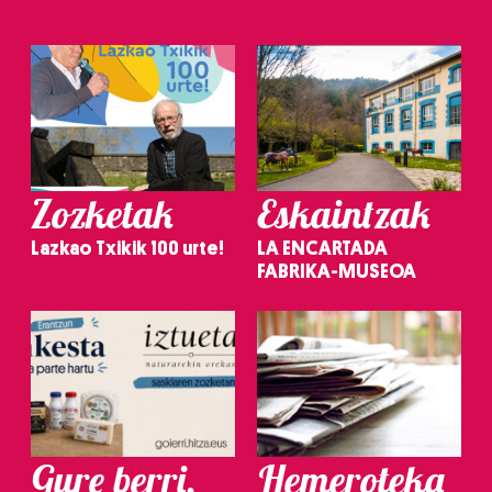
Zozketak
Eskaintzak
Lazkao Txikik 100 urte!
LA ENCARTADA
FABRIKA-MUSEOA
Gure berri.
Hemeroteka