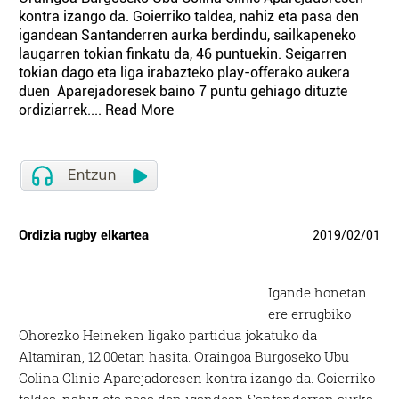
kontra izango da. Goierriko taldea, nahiz eta pasa den
igandean Santanderren aurka berdindu, sailkapeneko
laugarren tokian finkatu da, 46 puntuekin. Seigarren
tokian dago eta liga irabazteko play-offerako aukera
duen Aparejadoresek baino 7 puntu gehiago dituzte
ordiziarrek.... Read More
Ordizia rugby elkartea
2019
/
02
/
01
Igande honetan
ere errugbiko
Ohorezko Heineken ligako partidua jokatuko da
Altamiran, 12:00etan hasita. Oraingoa Burgoseko Ubu
Colina Clinic Aparejadoresen kontra izango da. Goierriko