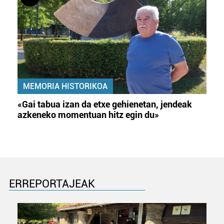
MEMORIA HISTORIKOA
«Gai tabua izan da etxe gehienetan, jendeak
azkeneko momentuan hitz egin du»
ERREPORTAJEAK