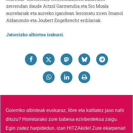
zerrendan daude Aitzol Garmendia eta Sio Moala
aurrelariak eta aurreko igandean lesionatu ziren Imanol
Aldanondo eta Joubert Engelbrecht erdilariak.
Jatorrizko albistea irakurri.
Goierriko albisteak euskaraz, libre eta kalitatez jaso nahi
dituzu?
Horretarako zure babesa ezinbestekoa zaigu.
Egin zaitez harpidedun, izan HITZAkide!
Zure ekarpenari