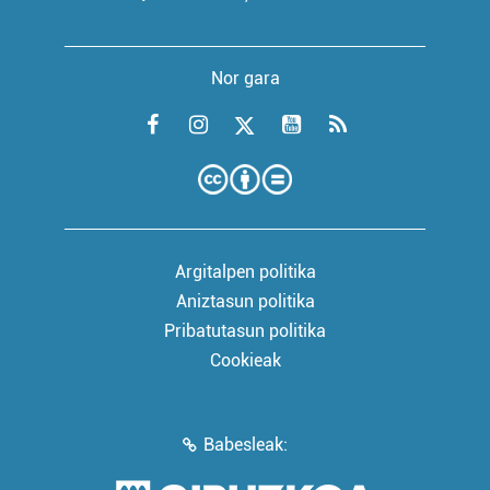
Nor gara
Argitalpen politika
Aniztasun politika
Pribatutasun politika
Cookieak
Babesleak: