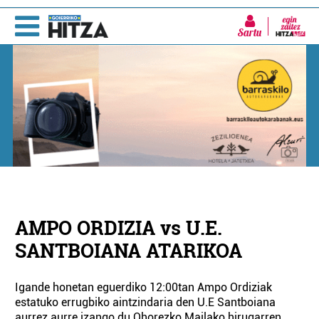
Sartu
AMPO ORDIZIA vs U.E.
SANTBOIANA ATARIKOA
Igande honetan eguerdiko 12:00tan Ampo Ordiziak
estatuko errugbiko aintzindaria den U.E Santboiana
aurrez aurre izango du Ohorezko Mailako hirugarren