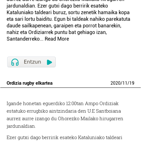
jardunaldian. Ezer gutxi dago berririk esateko
Kataluniako taldeari buruz, sortu zenetik hamaika kopa
eta sari lortu baiditu. Egun bi taldeak nahiko parekatuta
daude sailkapenean, garaipen eta porrot banarekin,
nahiz eta Ordiziarrek puntu bat gehiago izan,
Santanderreko... Read More
Ordizia rugby elkartea
2020
/
11
/
19
Igande honetan eguerdiko 12:00tan Ampo Ordiziak
estatuko errugbiko aintzindaria den U.E Santboiana
aurrez aurre izango du Ohorezko Mailako hirugarren
jardunaldian.
Ezer gutxi dago berririk esateko Kataluniako taldeari