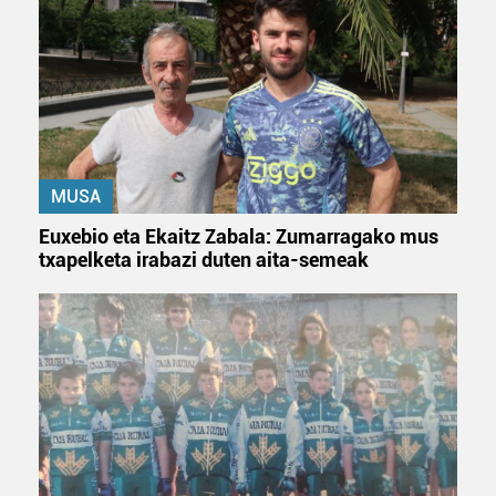
irakurri
MUSA
Euxebio eta Ekaitz Zabala: Zumarragako mus
txapelketa irabazi duten aita-semeak