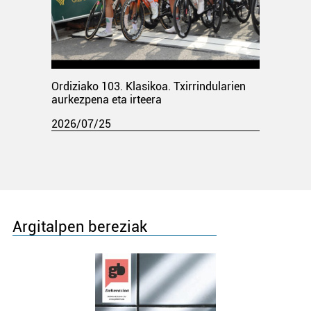
Ordiziako 103. Klasikoa. Txirrindularien
aurkezpena eta irteera
2026/07/25
Argitalpen bereziak