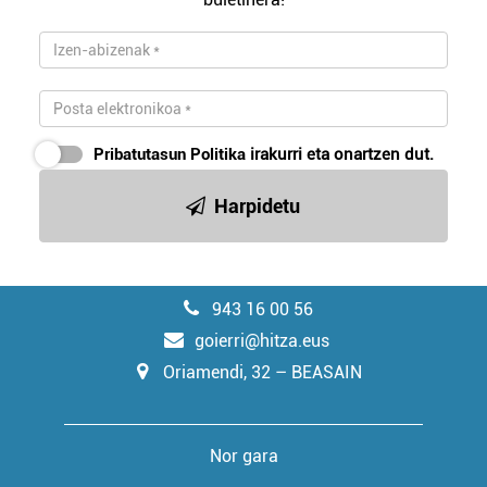
Pribatutasun Politika
irakurri eta onartzen dut.
Harpidetu
943 16 00 56
goierri@hitza.eus
Oriamendi, 32 – BEASAIN
Nor gara