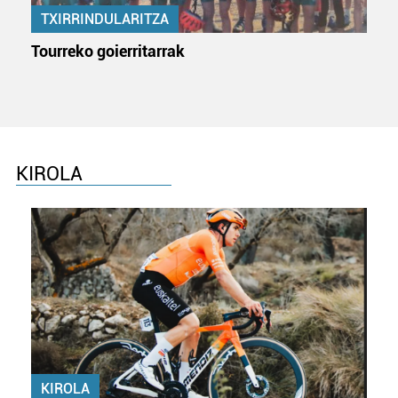
TXIRRINDULARITZA
Tourreko goierritarrak
KIROLA
KIROLA