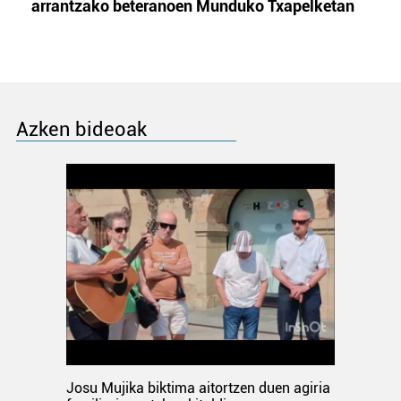
arrantzako beteranoen Munduko Txapelketan
Azken bideoak
Josu Mujika biktima aitortzen duen agiria