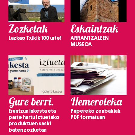
Zozketak
Eskaintzak
Lazkao Txikik 100 urte!
ARRANTZALEEN
MUSEOA
Gure berri.
Hemeroteka
Erantzun inkesta eta
Papereko zenbakiak
parte hartu Iztuetako
PDF formatuan
produktuen saski
baten zozketan