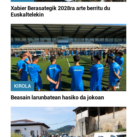
Xabier Berasategik 2028ra arte berritu du
Euskaltelekin
KIROLA
Beasain larunbatean hasiko da jokoan