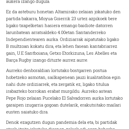
aukera izango dugula.
Ez da asteburu honetan Altamirako zelaian jokatuko den
partida bakarra, Moyua Goierrik 23 urtez azpikoek bere
ligako txapelketari hasiera emango baidiote datorren
larunbatean arratsaldeko 4.00etan Santanderreko
Independientearen aurka. Ordiziarrak aipatutako ligako
B multzoan kokatu dira, eta lehen fasean kantabriarrez
gain, U.E Santboiana, Getxo Etorkizuna, Les Abelles eta
Barça Rugby izango dituzte aurrez aurre.
Aurreko denboraldian lortutako bostgarren postua
hobetzeko asmotan, sailkapenean jauzi kualitatiboa egin
nahi dute ordiziarrek, eta zergatik ez, ligako titulua
irabazteko borrokan erabat murgildu. Aurreko astean
Pepe Rojo zelaian Pucelako El Salvadorren aurka lortutako
garaipen izugarria gogoan dutelarik, erakutsitako mailari
eusten saiatuko dira.
Denok ezagutzen dugun pandemia dela eta, bi partidak