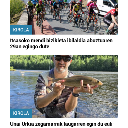
KIROLA
Itsasoko mendi bizikleta ibilaldia abuztuaren
29an egingo dute
KIROLA
Unai Urkia zegamarrak laugarren egin du euli-