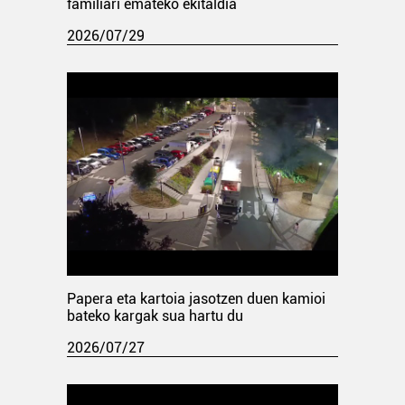
familiari emateko ekitaldia
2026/07/29
Papera eta kartoia jasotzen duen kamioi
bateko kargak sua hartu du
2026/07/27