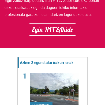
Egin zaitez harpidedun, izan HITZAkide!
Zure ekarpenari
esker, euskaratik eginda dagoen tokiko informazio
profesionala garatzen eta indartzen lagunduko duzu.
Egin HITZAkide
Azken 3 egunetako irakurrienak
1