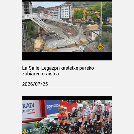
La Salle-Legazpi ikastetxe pareko
zubiaren eraistea
2026/07/25