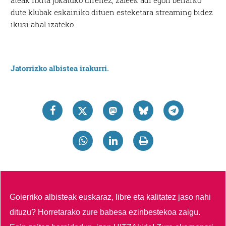
ateak itxita jokatuko direnez, zaleek adi egon beharko
dute klubak eskainiko dituen esteketara streaming bidez
ikusi ahal izateko.
Jatorrizko albistea irakurri.
Goierriko albisteak euskaraz, libre eta kalitatez jaso nahi
dituzu?
Horretarako zure babesa ezinbestekoa zaigu.