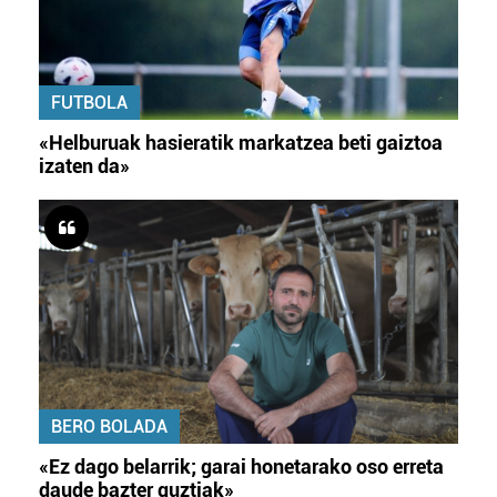
FUTBOLA
«Helburuak hasieratik markatzea beti gaiztoa
izaten da»
BERO BOLADA
«Ez dago belarrik; garai honetarako oso erreta
daude bazter guztiak»