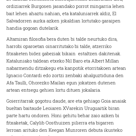
ordiziarrek Burgosen jasandako porrot mingarria lehen
bait lehen ahaztu nahian, eta kataluniarrek aldiz, El
Salvadorren aurka azken jokaldian lortutako garaipen
handia gogoan dutelarik.
Altamiran filosofia bera duten bi talde neurtuko dira,
harrobi oparoetan oinarritutako bi talde, atzerriko
fitxaketen bidez gabeziak bikain estaltzen dakitenak.
Kataluniako taldean etxeko Nil Baro eta Albert Millan
nabarmendu ditzakegu eta kanpotik etorritakoen artean
Ignacio Contardi edo zortzi zenbaki ahalguztiduna den
Afa Taulli, Ohorezko Mailan egun jokatzen dutenen
artean entsegu gehien lortu dituen jokalaria.
Goierritarrak gogotsu daude, are eta gehiago Goia anaiak
bueltan baitaude Leoiaren XVarekin Uruguaitik biran
parte hartu ondoren. Honi gehitu behar zaio azken bi
fitxaketak, Calylib Oosthuizen pilierra eta bigarren
lerroan arituko den Keegan Munroren debuta ikusteko