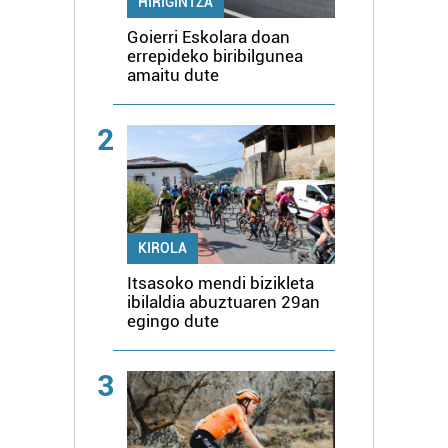
HIRIGINTZA
Goierri Eskolara doan
errepideko biribilgunea
amaitu dute
2
KIROLA
Itsasoko mendi bizikleta
ibilaldia abuztuaren 29an
egingo dute
3