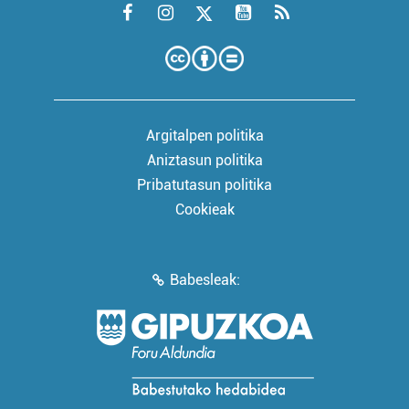
Argitalpen politika
Aniztasun politika
Pribatutasun politika
Cookieak
Babesleak: