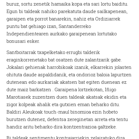
buruz, sortu zenetik hamaika kopa eta sari lortu baiditu.
Egun bi taldeak nahiko parekatuta daude sailkapenean,
garaipen eta porrot banarekin, nahiz eta Ordiziarrek
puntu bat gehiago izan, Santanderreko
Independientearen aurkako garaipenean lortutako
bonusari esker.
Santboitarrak txapelketako errugbi talderik
eraginkorrenetako bat osatzen dute zalantzarik gabe.
Jokalari gehienak harrobikoak izanik, elkarrekin jolasten
ohituta daude aspaldidanik, eta ondorioz baloia lapurtzen
dutenean edo aurkariak akatsen bat egiten duenean ez
dute maiz barkatzen . Garaipena lortzekotan, Iñigo
Marotiasek zuzentzen duen taldeak akatsak ekidin eta
zigor kolpeak ahalik eta gutxien eman beharko ditu.
Baldiri Aleukoak touch-maul binomioa ezin hobeto
burutzen dutenez, defentsa zereginetan arreta eta tentu
handiz aritu beharko dira kontzentrazioa galtzeke.
Bi taldeak sentimentu kontrajarriekin zelairatuko dira,