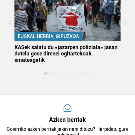
EUSKAL HERRIA, GIPUZKOA
KASek salatu du «jazarpen poliziala» jasan
Pa
dutela gose direnei ogitartekoak
da
emateagatik
«s
Azken berriak
Goierriko azken berriak jakin nahi dituzu? Harpidetu gure
buletinera!