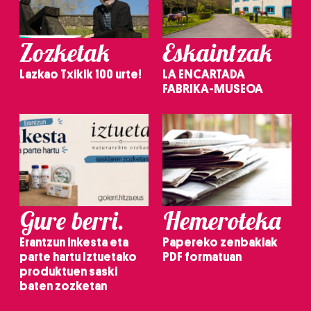
Zozketak
Eskaintzak
Lazkao Txikik 100 urte!
LA ENCARTADA
FABRIKA-MUSEOA
Gure berri.
Hemeroteka
Erantzun inkesta eta
Papereko zenbakiak
parte hartu Iztuetako
PDF formatuan
produktuen saski
baten zozketan