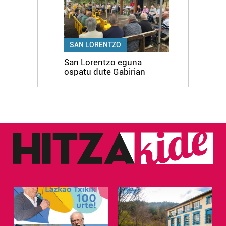
SAN LORENTZO
San Lorentzo eguna
ospatu dute Gabirian