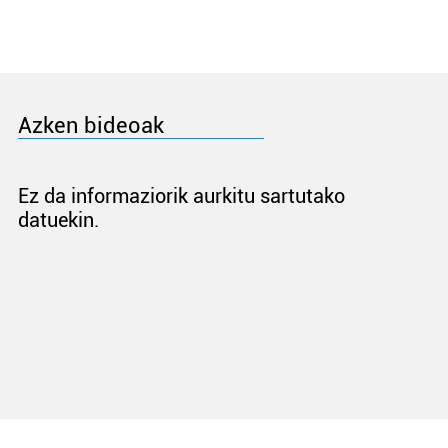
Azken bideoak
Ez da informaziorik aurkitu sartutako
datuekin.