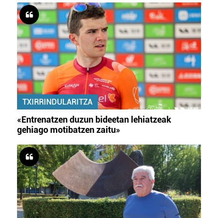
TXIRRINDULARITZA
«Entrenatzen duzun bideetan lehiatzeak
gehiago motibatzen zaitu»