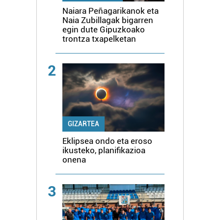
Naiara Peñagarikanok eta
Naia Zubillagak bigarren
egin dute Gipuzkoako
trontza txapelketan
2
GIZARTEA
Eklipsea ondo eta eroso
ikusteko, planifikazioa
onena
3