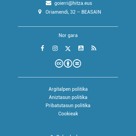
goierri@hitza.eus
Oriamendi, 32 – BEASAIN
Nor gara
Argitalpen politika
Aniztasun politika
Pribatutasun politika
Cookieak