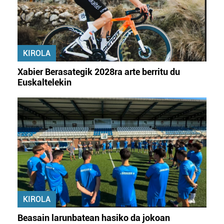
KIROLA
Xabier Berasategik 2028ra arte berritu du
Euskaltelekin
KIROLA
Beasain larunbatean hasiko da jokoan