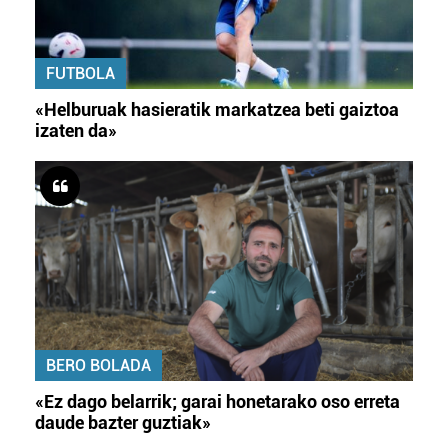
FUTBOLA
«Helburuak hasieratik markatzea beti gaiztoa
izaten da»
BERO BOLADA
«Ez dago belarrik; garai honetarako oso erreta
daude bazter guztiak»