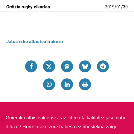
Ordizia rugby elkartea
2019
/
01
/
30
Jatorrizko albistea irakurri.
Goierriko albisteak euskaraz, libre eta kalitatez jaso nahi
dituzu?
Horretarako zure babesa ezinbestekoa zaigu.