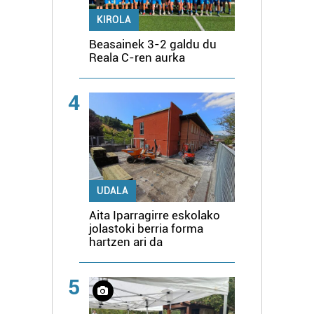
KIROLA
Beasainek 3-2 galdu du
Reala C-ren aurka
4
UDALA
Aita Iparragirre eskolako
jolastoki berria forma
hartzen ari da
5