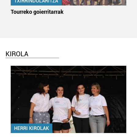
TXIRRINDULARITZA
Tourreko goierritarrak
KIROLA
HERRI KIROLAK