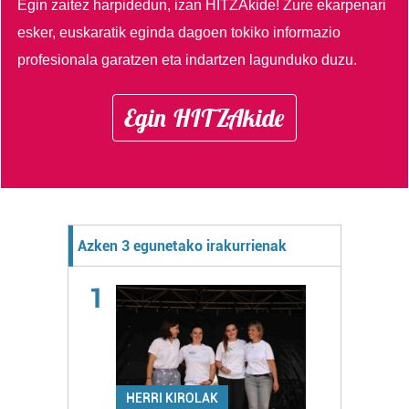
Egin zaitez harpidedun, izan HITZAkide!
Zure ekarpenari
esker, euskaratik eginda dagoen tokiko informazio
profesionala garatzen eta indartzen lagunduko duzu.
Egin HITZAkide
Azken 3 egunetako irakurrienak
1
HERRI KIROLAK