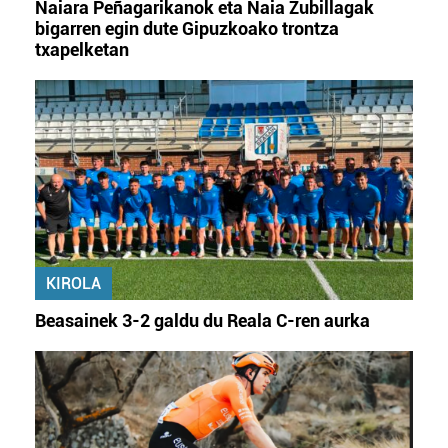
Naiara Peñagarikanok eta Naia Zubillagak
bigarren egin dute Gipuzkoako trontza
txapelketan
KIROLA
Beasainek 3-2 galdu du Reala C-ren aurka