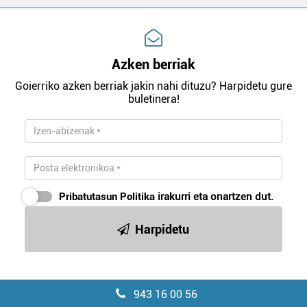
Azken berriak
Goierriko azken berriak jakin nahi dituzu? Harpidetu gure
buletinera!
Pribatutasun Politika
irakurri eta onartzen dut.
Harpidetu
943 16 00 56