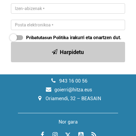
Pribatutasun Politika
irakurri eta onartzen dut.
Harpidetu
943 16 00 56
goierri@hitza.eus
Oriamendi, 32 – BEASAIN
Nor gara