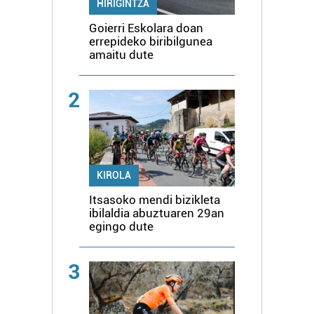
HIRIGINTZA
Goierri Eskolara doan
errepideko biribilgunea
amaitu dute
2
KIROLA
Itsasoko mendi bizikleta
ibilaldia abuztuaren 29an
egingo dute
3