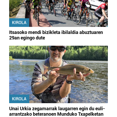
KIROLA
Itsasoko mendi bizikleta ibilaldia abuztuaren
29an egingo dute
KIROLA
Unai Urkia zegamarrak laugarren egin du euli-
arrantzako beteranoen Munduko Txapelketan