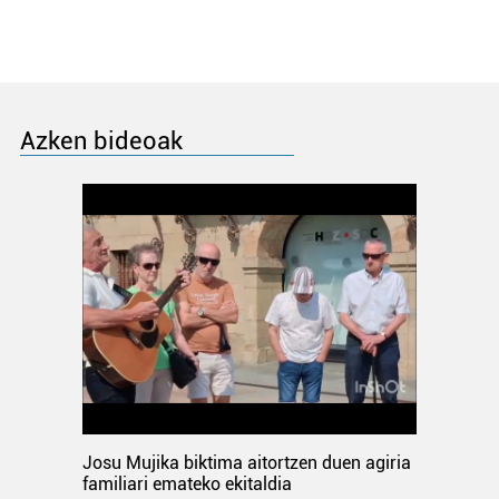
Azken bideoak
Josu Mujika biktima aitortzen duen agiria
familiari emateko ekitaldia