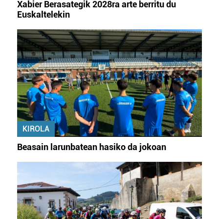
irakurri
Xabier Berasategik 2028ra arte berritu du
Euskaltelekin
KIROLA
Beasain larunbatean hasiko da jokoan