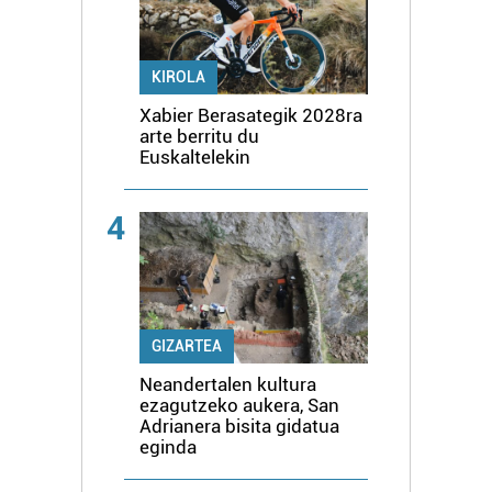
KIROLA
Xabier Berasategik 2028ra
arte berritu du
Euskaltelekin
4
GIZARTEA
Neandertalen kultura
ezagutzeko aukera, San
Adrianera bisita gidatua
eginda