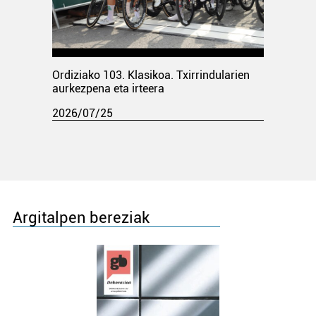
Ordiziako 103. Klasikoa. Txirrindularien
aurkezpena eta irteera
2026/07/25
Argitalpen bereziak