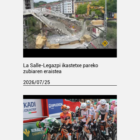
La Salle-Legazpi ikastetxe pareko
zubiaren eraistea
2026/07/25