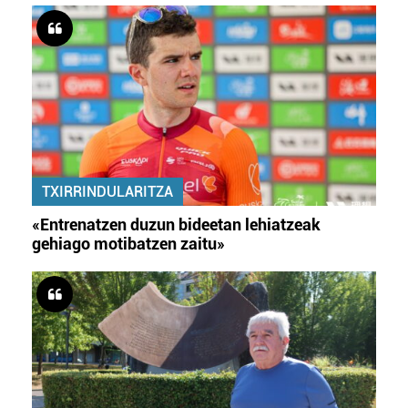
TXIRRINDULARITZA
«Entrenatzen duzun bideetan lehiatzeak
gehiago motibatzen zaitu»