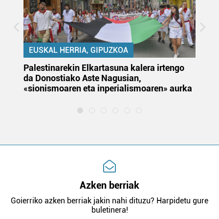
EUSKAL HERRIA, GIPUZKOA
Palestinarekin Elkartasuna kalera irtengo
Do
da Donostiako Aste Nagusian,
du
«sionismoaren eta inperialismoaren» aurka
et
Azken berriak
Goierriko azken berriak jakin nahi dituzu? Harpidetu gure
buletinera!