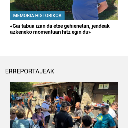
MEMORIA HISTORIKOA
«Gai tabua izan da etxe gehienetan, jendeak
azkeneko momentuan hitz egin du»
ERREPORTAJEAK