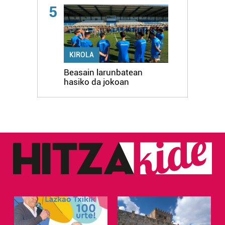
5
KIROLA
Beasain larunbatean
hasiko da jokoan