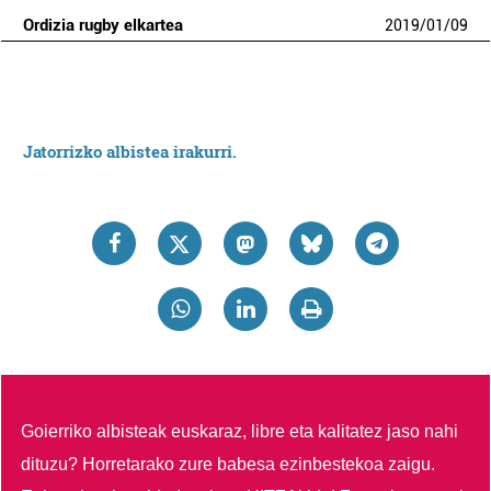
Ordizia rugby elkartea
2019
/
01
/
09
Jatorrizko albistea irakurri.
Goierriko albisteak euskaraz, libre eta kalitatez jaso nahi
dituzu?
Horretarako zure babesa ezinbestekoa zaigu.