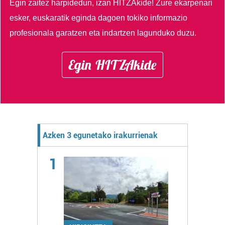
Egin zaitez harpidedun, izan HITZAkide!
Zure ekarpenari
esker, euskaratik eginda dagoen tokiko informazio
profesionala garatzen eta indartzen lagunduko duzu.
Egin HITZAkide
Azken 3 egunetako irakurrienak
1