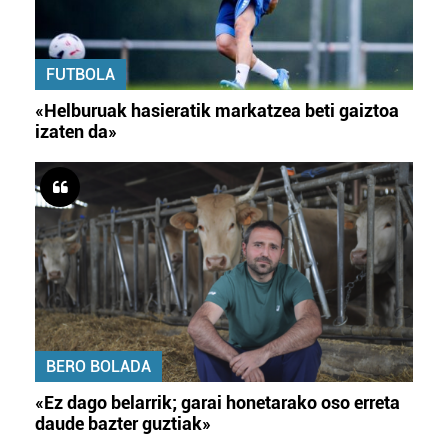
FUTBOLA
«Helburuak hasieratik markatzea beti gaiztoa
izaten da»
BERO BOLADA
«Ez dago belarrik; garai honetarako oso erreta
daude bazter guztiak»