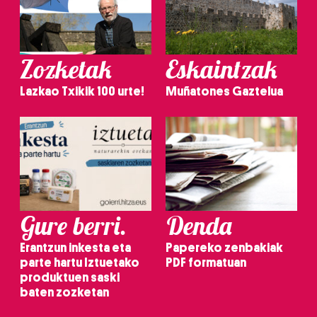
Zozketak
Eskaintzak
Lazkao Txikik 100 urte!
Muñatones Gaztelua
Gure berri.
Denda
Erantzun inkesta eta
Papereko zenbakiak
parte hartu Iztuetako
PDF formatuan
produktuen saski
baten zozketan