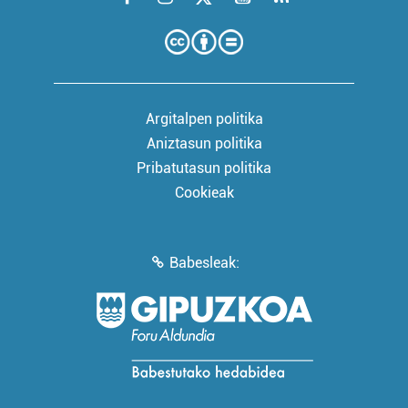
Argitalpen politika
Aniztasun politika
Pribatutasun politika
Cookieak
Babesleak: