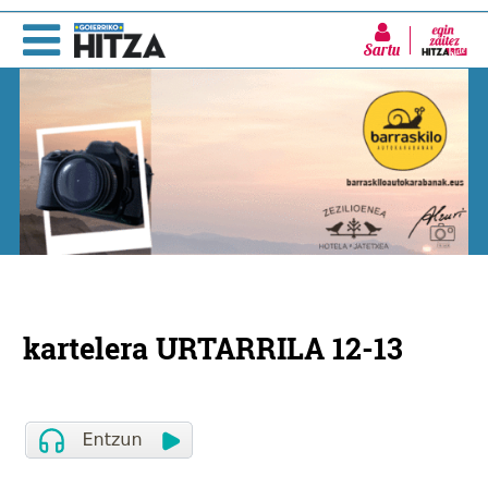
Sartu
kartelera URTARRILA 12-13