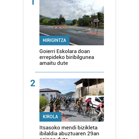
1
HIRIGINTZA
Goierri Eskolara doan
errepideko biribilgunea
amaitu dute
2
KIROLA
Itsasoko mendi bizikleta
ibilaldia abuztuaren 29an