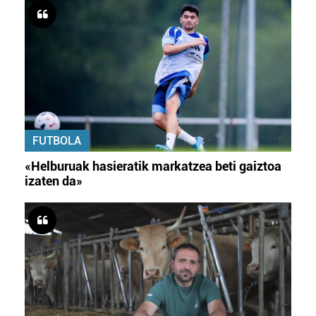
FUTBOLA
«Helburuak hasieratik markatzea beti gaiztoa
izaten da»