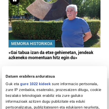
MEMORIA HISTORIKOA
«Gai tabua izan da etxe gehienetan, jendeak
azkeneko momentuan hitz egin du»
Datuen erabilera arduratsua
Guk eta
gure 1022 kideek
sure informacio pertsonala,
zure IP zenbakia, esaterako, prozesatzen ditugu, cookie
ERREPORTAJEAK
bezalako teknologiak erabiliz eta zure gailuko
informazioak azitzen dugu publizitate eta eduki
pertsonalizatua, publizitatearen eta edukiaren neurketa,