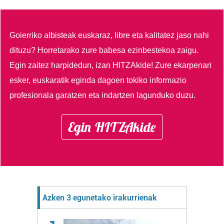
Goierriko albisteak euskaraz, libre eta kalitatez jaso nahi
dituzu?
Horretarako zure babesa ezinbestekoa zaigu.
Egin zaitez harpidedun, izan HITZAkide!
Zure ekarpenari
esker, euskaratik eginda dagoen tokiko informazio
profesionala garatzen eta indartzen lagunduko duzu.
Egin HITZAkide
Azken 3 egunetako irakurrienak