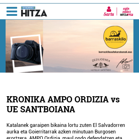
Sartu
KRONIKA AMPO ORDIZIA vs
UE SANTBOIANA
Katalanek garaipen bikaina lortu zuten El Salvadorren
aurka eta Goierritarrak azken minutuan Burgosen
erortzera. AMPO Ordizia, maul ondo defendatzen eta