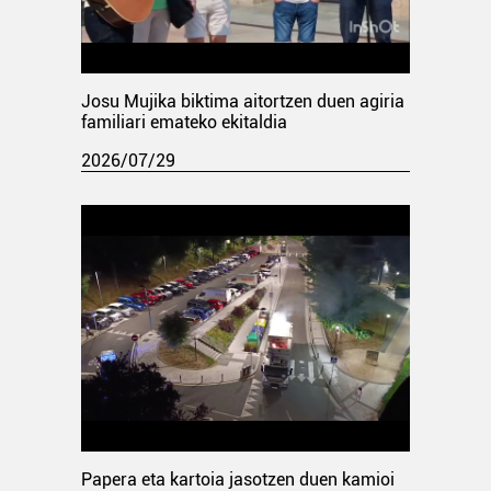
Josu Mujika biktima aitortzen duen agiria
familiari emateko ekitaldia
2026/07/29
Papera eta kartoia jasotzen duen kamioi