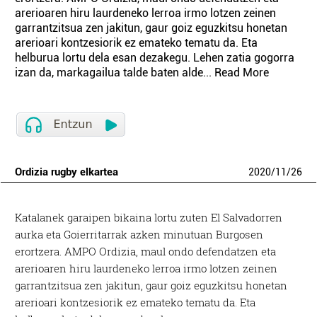
arerioaren hiru laurdeneko lerroa irmo lotzen zeinen
garrantzitsua zen jakitun, gaur goiz eguzkitsu honetan
arerioari kontzesiorik ez emateko tematu da. Eta
helburua lortu dela esan dezakegu. Lehen zatia gogorra
izan da, markagailua talde baten alde... Read More
Ordizia rugby elkartea
2020
/
11
/
26
Katalanek garaipen bikaina lortu zuten El Salvadorren
aurka eta Goierritarrak azken minutuan Burgosen
erortzera. AMPO Ordizia, maul ondo defendatzen eta
arerioaren hiru laurdeneko lerroa irmo lotzen zeinen
garrantzitsua zen jakitun, gaur goiz eguzkitsu honetan
arerioari kontzesiorik ez emateko tematu da. Eta