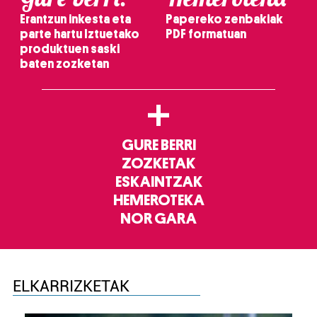
Erantzun inkesta eta
Papereko zenbakiak
parte hartu Iztuetako
PDF formatuan
produktuen saski
baten zozketan
+
GURE BERRI
ZOZKETAK
ESKAINTZAK
HEMEROTEKA
NOR GARA
ELKARRIZKETAK