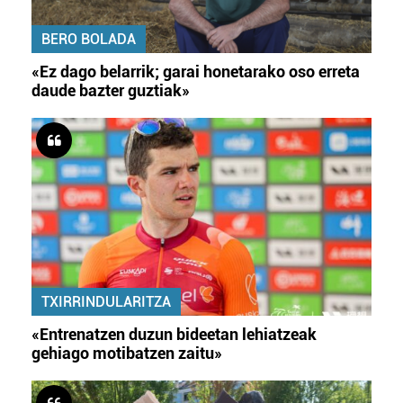
BERO BOLADA
«Ez dago belarrik; garai honetarako oso erreta
daude bazter guztiak»
TXIRRINDULARITZA
«Entrenatzen duzun bideetan lehiatzeak
gehiago motibatzen zaitu»