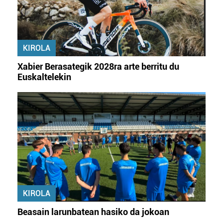
KIROLA
Xabier Berasategik 2028ra arte berritu du
Euskaltelekin
KIROLA
Beasain larunbatean hasiko da jokoan