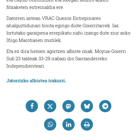
fitxaketen estreinaldia ere.
Datorren astean VRAC Quesos Entrepinares
ahalguztidunari bisita egingo diote Goierritarrek. Iaz
lortutako garaipena errepikatu nahi izango dute ziur asko
Iñigo Marotiasen mutilek.
Eta ez dira hemen agortzen albiste onak: Moyua-Goierri
Sub 23 taldeak 33-29 irabazi dio Santanderreko
Independienteari.
Jatorrizko albistea irakurri.