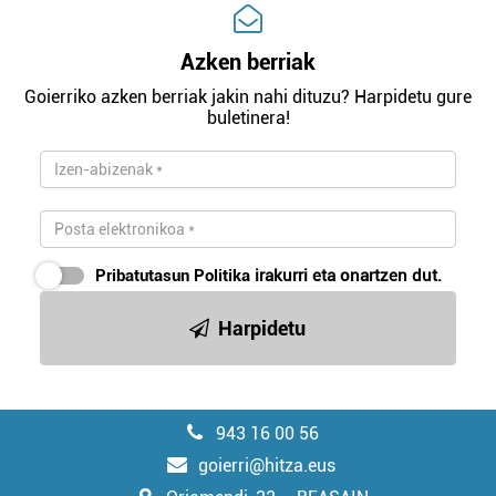
Azken berriak
Goierriko azken berriak jakin nahi dituzu? Harpidetu gure
buletinera!
Pribatutasun Politika
irakurri eta onartzen dut.
Harpidetu
943 16 00 56
goierri@hitza.eus