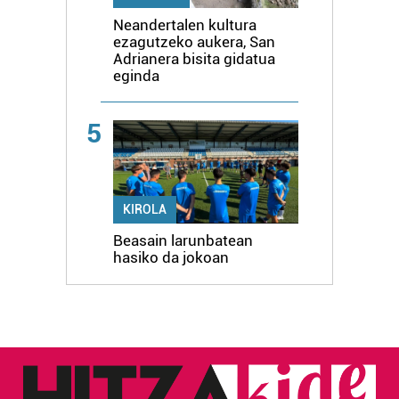
Neandertalen kultura
ezagutzeko aukera, San
Adrianera bisita gidatua
eginda
5
KIROLA
Beasain larunbatean
hasiko da jokoan