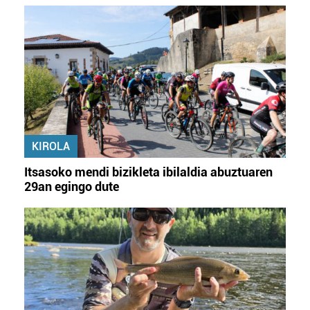
KIROLA
Itsasoko mendi bizikleta ibilaldia abuztuaren
29an egingo dute