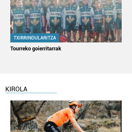
baliatzen gara. Ohar hau onartuz gero, teknologia hori
erabiltzeko baimen esplizitua ematen diguzu.
Gehiago
irakurri
TXIRRINDULARITZA
Tourreko goierritarrak
KIROLA