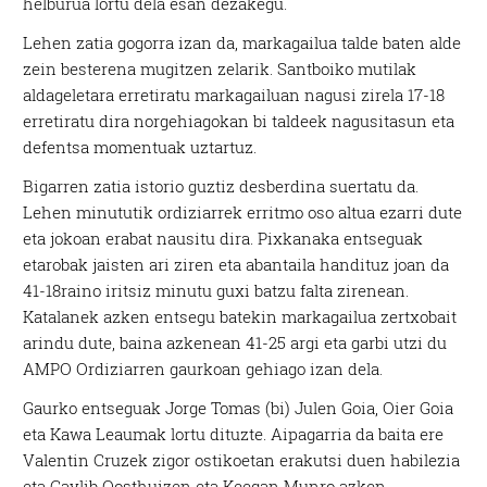
helburua lortu dela esan dezakegu.
Lehen zatia gogorra izan da, markagailua talde baten alde
zein besterena mugitzen zelarik. Santboiko mutilak
aldageletara erretiratu markagailuan nagusi zirela 17-18
erretiratu dira norgehiagokan bi taldeek nagusitasun eta
defentsa momentuak uztartuz.
Bigarren zatia istorio guztiz desberdina suertatu da.
Lehen minututik ordiziarrek erritmo oso altua ezarri dute
eta jokoan erabat nausitu dira. Pixkanaka entseguak
etarobak jaisten ari ziren eta abantaila handituz joan da
41-18raino iritsiz minutu guxi batzu falta zirenean.
Katalanek azken entsegu batekin markagailua zertxobait
arindu dute, baina azkenean 41-25 argi eta garbi utzi du
AMPO Ordiziarren gaurkoan gehiago izan dela.
Gaurko entseguak Jorge Tomas (bi) Julen Goia, Oier Goia
eta Kawa Leaumak lortu dituzte. Aipagarria da baita ere
Valentin Cruzek zigor ostikoetan erakutsi duen habilezia
eta Caylib Oosthuizen eta Keegan Munro azken