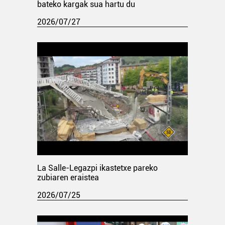
bateko kargak sua hartu du
2026/07/27
La Salle-Legazpi ikastetxe pareko
zubiaren eraistea
2026/07/25