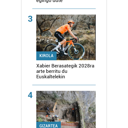
egingo dute
3
KIROLA
Xabier Berasategik 2028ra
arte berritu du
Euskaltelekin
4
GIZARTEA