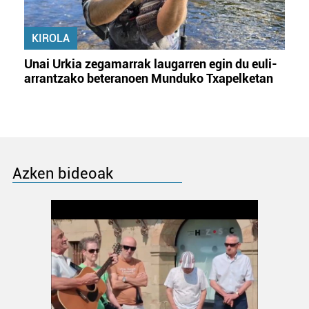
KIROLA
Unai Urkia zegamarrak laugarren egin du euli-
arrantzako beteranoen Munduko Txapelketan
Azken bideoak