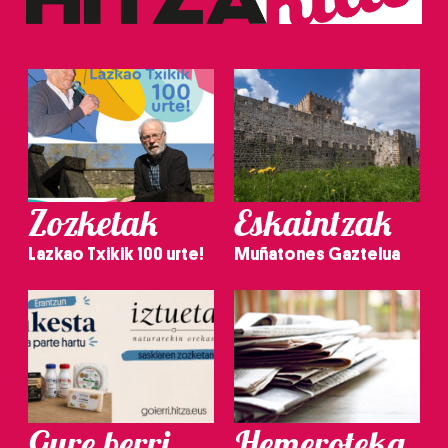
Zozketak
Eskaintzak
Lazkao Txikik 100 urte!
Muñatones Gaztelua
Gure berri.
Hemeroteka