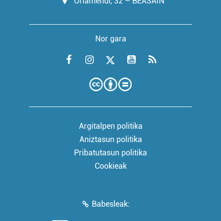
Oriamendi, 32 – BEASAIN
Nor gara
Argitalpen politika
Aniztasun politika
Pribatutasun politika
Cookieak
Babesleak: