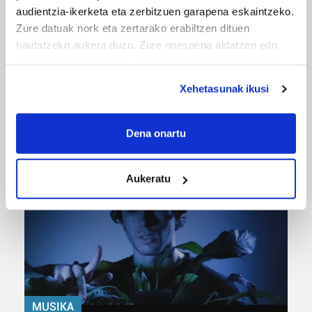
audientzia-ikerketa eta zerbitzuen garapena eskaintzeko.
Zure datuak nork eta zertarako erabiltzen dituen
hautatzeko aukera duzu. Zure onespena aldatzen edo
deuseztatzen ahal duzu edozein momentutan, Cookie
deklaraziotik edo Privacy triggerean klikatuz.
Xehetasunak ikusi
If you allow, we would also like to:
URBIAKO FESTA
Collect information about your geographical
Dena onartu
Urbiako zelaiak erromeria leku
location which can be accurate to within several
meters
Aukeratu
Identify your device by actively scanning it for
specific characteristics (fingerprinting)
Find out more about how your personal data is processed
and set your preferences in the
details section
.
Guk eta gure bazkideek zure datu pertsonalak
prozesatzen ditugu, zure IP zenbakia, besteak beste,
teknologia erabiliz, cookieak adibidez, iragarki eta eduki
MUSIKA