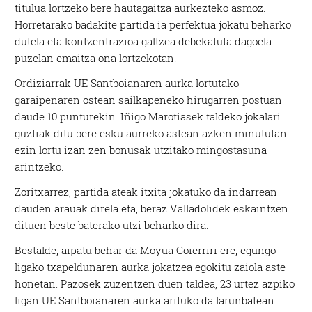
titulua lortzeko bere hautagaitza aurkezteko asmoz.
Horretarako badakite partida ia perfektua jokatu beharko
dutela eta kontzentrazioa galtzea debekatuta dagoela
puzelan emaitza ona lortzekotan.
Ordiziarrak UE Santboianaren aurka lortutako
garaipenaren ostean sailkapeneko hirugarren postuan
daude 10 punturekin. Iñigo Marotiasek taldeko jokalari
guztiak ditu bere esku aurreko astean azken minututan
ezin lortu izan zen bonusak utzitako mingostasuna
arintzeko.
Zoritxarrez, partida ateak itxita jokatuko da indarrean
dauden arauak direla eta, beraz Valladolidek eskaintzen
dituen beste baterako utzi beharko dira.
Bestalde, aipatu behar da Moyua Goierriri ere, egungo
ligako txapeldunaren aurka jokatzea egokitu zaiola aste
honetan. Pazosek zuzentzen duen taldea, 23 urtez azpiko
ligan UE Santboianaren aurka arituko da larunbatean