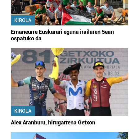
KIROLA
Emaneurre Euskarari eguna irailaren 5ean
ospatuko da
KIROLA
Alex Aranburu, hirugarrena Getxon