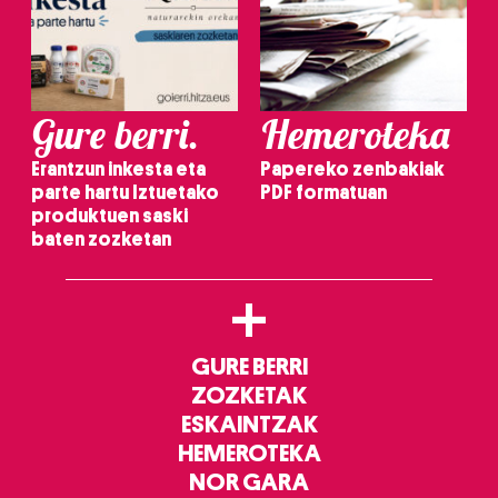
Gure berri.
Hemeroteka
Erantzun inkesta eta
Papereko zenbakiak
parte hartu Iztuetako
PDF formatuan
produktuen saski
baten zozketan
+
GURE BERRI
ZOZKETAK
ESKAINTZAK
HEMEROTEKA
NOR GARA