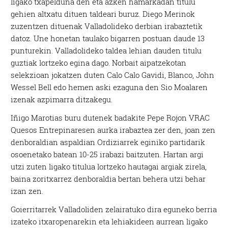
ligako txapelduna den eta azken hamarkadan titulu
gehien altxatu dituen taldeari buruz. Diego Merinok
zuzentzen dituenak Valladolideko derbian irabaztetik
datoz. Une honetan taulako bigarren postuan daude 13
punturekin. Valladolideko taldea lehian dauden titulu
guztiak lortzeko egina dago. Norbait aipatzekotan
selekzioan jokatzen duten Calo Calo Gavidi, Blanco, John
Wessel Bell edo hemen aski ezaguna den Sio Moalaren
izenak azpimarra ditzakegu.
Iñigo Marotias buru dutenek badakite Pepe Rojon VRAC
Quesos Entrepinaresen aurka irabaztea zer den, joan zen
denboraldian aspaldian Ordiziarrek eginiko partidarik
osoenetako batean 10-25 irabazi baitzuten. Hartan argi
utzi zuten ligako titulua lortzeko hautagai argiak zirela,
baina zoritxarrez denboraldia bertan behera utzi behar
izan zen.
Goierritarrek Valladoliden zelairatuko dira eguneko berria
izateko itxaropenarekin eta lehiakideen aurrean ligako