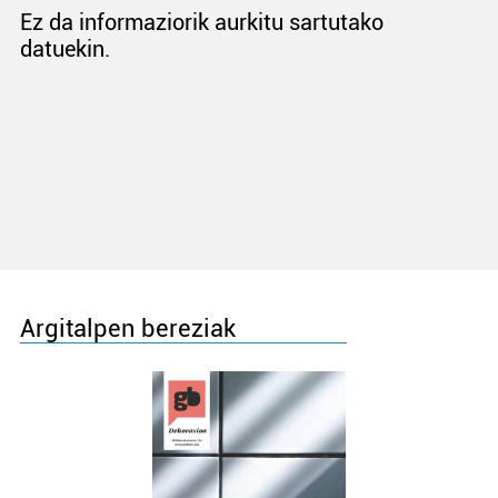
Ez da informaziorik aurkitu sartutako
datuekin.
Argitalpen bereziak