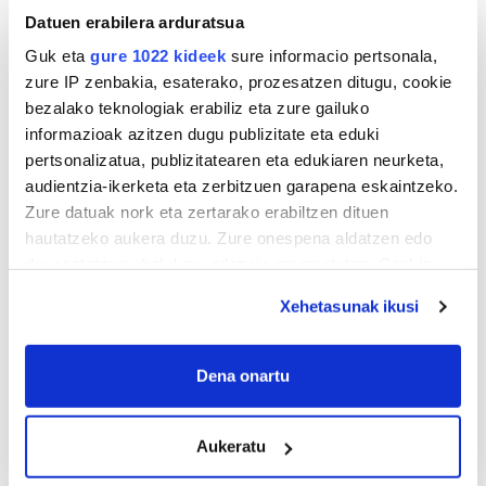
Datuen erabilera arduratsua
Guk eta
gure 1022 kideek
sure informacio pertsonala,
zure IP zenbakia, esaterako, prozesatzen ditugu, cookie
bezalako teknologiak erabiliz eta zure gailuko
informazioak azitzen dugu publizitate eta eduki
pertsonalizatua, publizitatearen eta edukiaren neurketa,
BERO BOLADA
audientzia-ikerketa eta zerbitzuen garapena eskaintzeko.
Zure datuak nork eta zertarako erabiltzen dituen
«Ez dago belarrik; garai honetarako oso erreta
hautatzeko aukera duzu. Zure onespena aldatzen edo
daude bazter guztiak»
deuseztatzen ahal duzu edozein momentutan, Cookie
deklaraziotik edo Privacy triggerean klikatuz.
Xehetasunak ikusi
If you allow, we would also like to:
Collect information about your geographical
Dena onartu
location which can be accurate to within several
meters
Aukeratu
Identify your device by actively scanning it for
specific characteristics (fingerprinting)