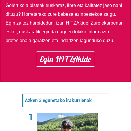
Goierriko albisteak euskaraz, libre eta kalitatez jaso nahi
dituzu?
Horretarako zure babesa ezinbestekoa zaigu.
Egin zaitez harpidedun, izan HITZAkide!
Zure ekarpenari
esker, euskaratik eginda dagoen tokiko informazio
profesionala garatzen eta indartzen lagunduko duzu.
Egin HITZAkide
Azken 3 egunetako irakurrienak
1