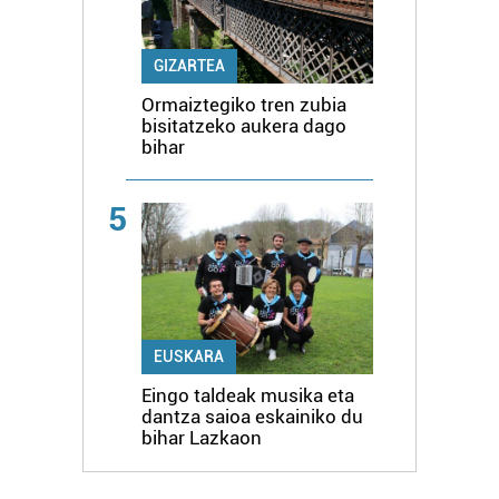
GIZARTEA
Ormaiztegiko tren zubia
bisitatzeko aukera dago
bihar
5
EUSKARA
Eingo taldeak musika eta
dantza saioa eskainiko du
bihar Lazkaon