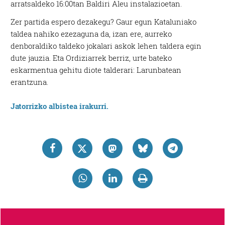
arratsaldeko 16:00tan Baldiri Aleu instalazioetan.
Zer partida espero dezakegu? Gaur egun Kataluniako
taldea nahiko ezezaguna da, izan ere, aurreko
denboraldiko taldeko jokalari askok lehen taldera egin
dute jauzia. Eta Ordiziarrek berriz, urte bateko
eskarmentua gehitu diote talderari: Larunbatean
erantzuna.
Jatorrizko albistea irakurri.