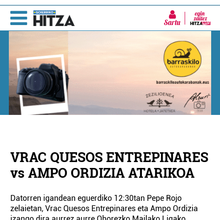
Sartu
VRAC QUESOS ENTREPINARES
vs AMPO ORDIZIA ATARIKOA
Datorren igandean eguerdiko 12:30tan Pepe Rojo
zelaietan, Vrac Quesos Entrepinares eta Ampo Ordizia
izango dira aurrez aurre Ohorezko Mailako Ligako