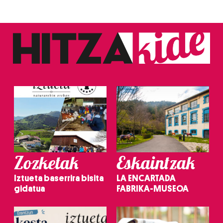
Zozketak
Eskaintzak
Iztueta baserrira bisita
LA ENCARTADA
gidatua
FABRIKA-MUSEOA