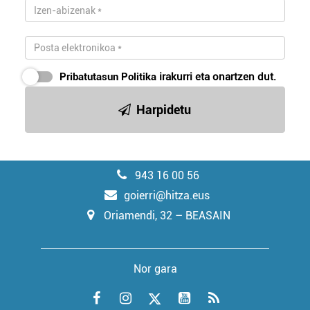
Pribatutasun Politika
irakurri eta onartzen dut.
Harpidetu
943 16 00 56
goierri@hitza.eus
Oriamendi, 32 – BEASAIN
Nor gara