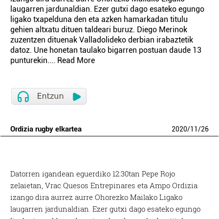
laugarren jardunaldian. Ezer gutxi dago esateko egungo
ligako txapelduna den eta azken hamarkadan titulu
gehien altxatu dituen taldeari buruz. Diego Merinok
zuzentzen dituenak Valladolideko derbian irabaztetik
datoz. Une honetan taulako bigarren postuan daude 13
punturekin.... Read More
Ordizia rugby elkartea
2020
/
11
/
26
Datorren igandean eguerdiko 12:30tan Pepe Rojo
zelaietan, Vrac Quesos Entrepinares eta Ampo Ordizia
izango dira aurrez aurre Ohorezko Mailako Ligako
laugarren jardunaldian. Ezer gutxi dago esateko egungo