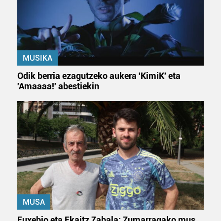
MUSIKA
Odik berria ezagutzeko aukera 'KimiK' eta
'Amaaaa!' abestiekin
MUSA
Euxebio eta Ekaitz Zabala: Zumarragako mus