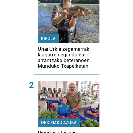
KIROLA
Unai Urkia zegamarrak
laugarren egin du euli-
arrantzako beteranoen
Munduko Txapelketan
2
ORDIZIAKO AZOKA
Piperrei iritsi zaie