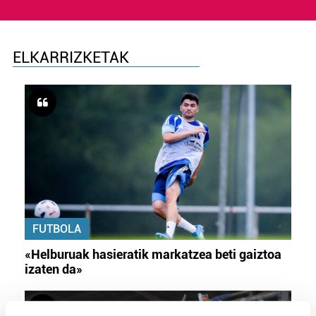
ELKARRIZKETAK
FUTBOLA
«Helburuak hasieratik markatzea beti gaiztoa
izaten da»