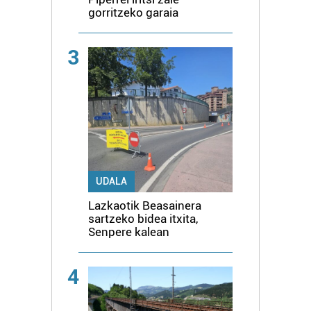
gorritzeko garaia
3
UDALA
Lazkaotik Beasainera
sartzeko bidea itxita,
Senpere kalean
4