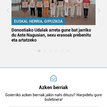
EUSKAL HERRIA, GIPUZKOA
Donostiako Udalak arreta gune bat jarriko
Ur
du Aste Nagusian, sexu erasoak prebenitu
es
eta artatzeko
lu
Azken berriak
Goierriko azken berriak jakin nahi dituzu? Harpidetu gure
buletinera!