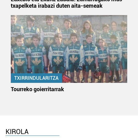
txapelketa irabazi duten aita-semeak
TXIRRINDULARITZA
Tourreko goierritarrak
KIROLA