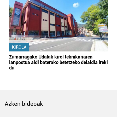
KIROLA
Zumarragako Udalak kirol teknikariaren
lanpostua aldi baterako betetzeko deialdia ireki
du
Azken bideoak