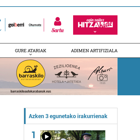
Sartu
GURE ATARIAK
ADIMEN ARTIFIZIALA
Azken 3 egunetako irakurrienak
1