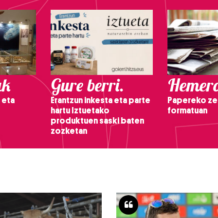
ak
Gure berri.
Hemero
 eta
Erantzun inkesta eta parte
Papereko ze
hartu Iztuetako
formatuan
produktuen saski baten
zozketan