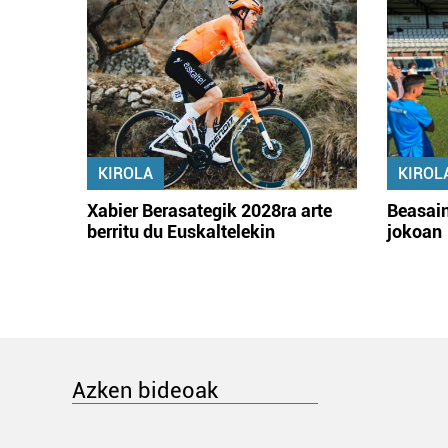
KIROLA
KIROL
Xabier Berasategik 2028ra arte
Beasain
berritu du Euskaltelekin
jokoan
Azken bideoak