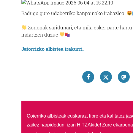
Badugu gure udaberriko kanpainako irabazlea!
Zorionak saridunari, eta mila esker parte hart
indartzen duzue
Jatorrizko albistea irakurri.
Goierriko albisteak euskaraz, libre eta kalitatez ja
zaitez harpidedun, izan HITZAkide!
Zure ekarpenar