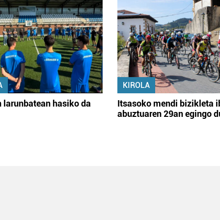
A
KIROLA
 larunbatean hasiko da
Itsasoko mendi bizikleta i
abuztuaren 29an egingo d