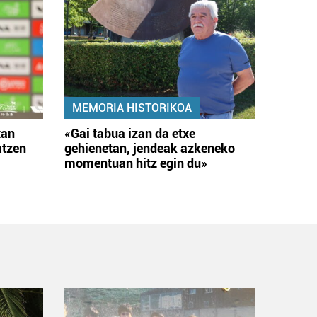
MEMORIA HISTORIKOA
tan
«Gai tabua izan da etxe
atzen
gehienetan, jendeak azkeneko
momentuan hitz egin du»