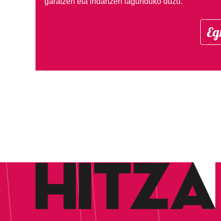
garatzen eta indartzen lagunduko duzu.
Eg