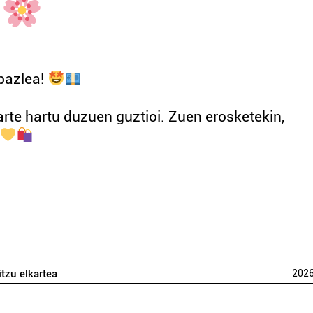
bazlea!
arte hartu duzuen guztioi. Zuen erosketekin,
itzu elkartea
202