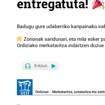
entregatuta!
Badugu gure udaberriko kanpainako ira
Zorionak saridunari, eta mila esker p
Ordiziako merkataritza indartzen duzue
Ordizian - Merkataritza, ostalaritza eta zerb