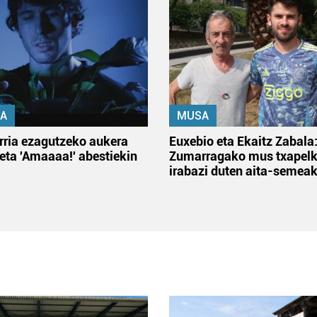
A
MUSA
rria ezagutzeko aukera
Euxebio eta Ekaitz Zabala
 eta 'Amaaaa!' abestiekin
Zumarragako mus txapelk
irabazi duten aita-semea