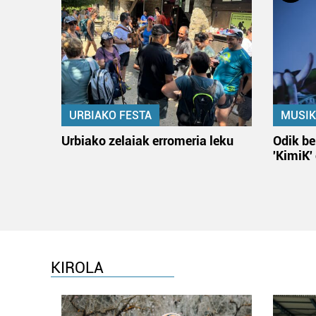
URBIAKO FESTA
MUSIK
Urbiako zelaiak erromeria leku
Odik be
'KimiK'
KIROLA