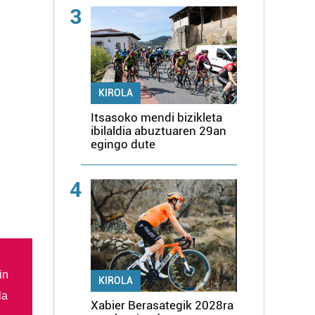
3
KIROLA
Itsasoko mendi bizikleta
ibilaldia abuztuaren 29an
egingo dute
4
in
KIROLA
la
Xabier Berasategik 2028ra