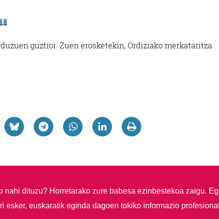
u duzuen guztioi. Zuen erosketekin, Ordiziako merkataritza
so nahi dituzu?
Horretarako zure babesa ezinbestekoa zaigu. Eg
i esker, euskaratik eginda dagoen tokiko informazio profesiona