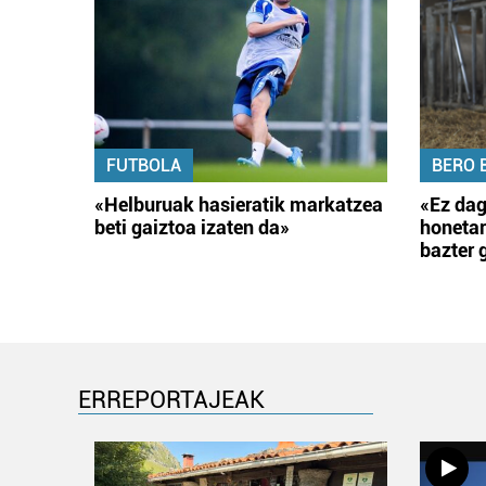
FUTBOLA
BERO 
«Helburuak hasieratik markatzea
«Ez dag
beti gaiztoa izaten da»
honetar
bazter 
ERREPORTAJEAK