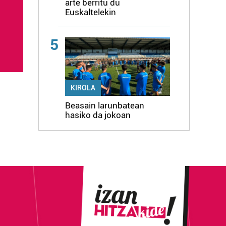
arte berritu du
Euskaltelekin
5
KIROLA
Beasain larunbatean
hasiko da jokoan