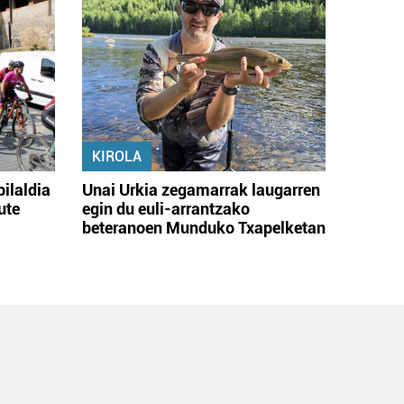
KIROLA
bilaldia
Unai Urkia zegamarrak laugarren
ute
egin du euli-arrantzako
beteranoen Munduko Txapelketan