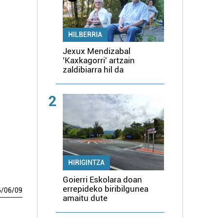
HILBERRIA
Jexux Mendizabal
'Kaxkagorri' artzain
zaldibiarra hil da
2
HIRIGINTZA
Goierri Eskolara doan
errepideko biribilgunea
6
/
06
/
09
amaitu dute