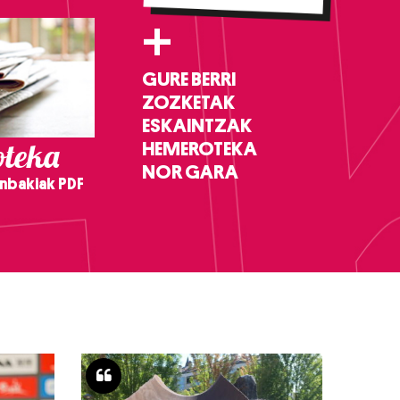
+
GURE BERRI
ZOZKETAK
ESKAINTZAK
teka
HEMEROTEKA
NOR GARA
nbakiak PDF