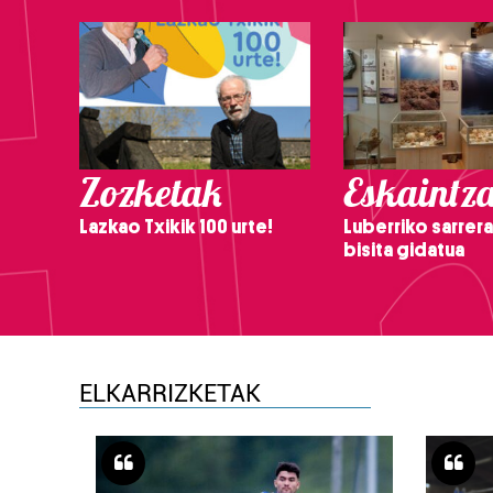
Zozketak
Eskaintz
Lazkao Txikik 100 urte!
Luberriko sarrera
bisita gidatua
ELKARRIZKETAK