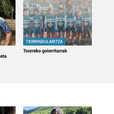
TXIRRINDULARITZA
:
Tourreko goierritarrak
eta
k