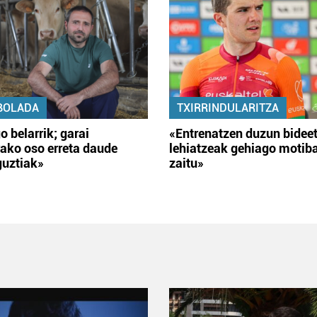
BOLADA
TXIRRINDULARITZA
o belarrik; garai
«Entrenatzen duzun bidee
ako oso erreta daude
lehiatzeak gehiago motib
guztiak»
zaitu»