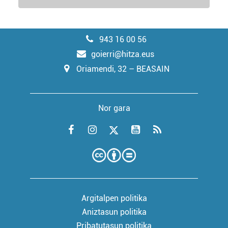
943 16 00 56
goierri@hitza.eus
Oriamendi, 32 – BEASAIN
Nor gara
Argitalpen politika
Aniztasun politika
Pribatutasun politika