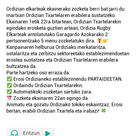
Ordizian elkarteak ekainerako zozketa berri bat jarri du
martxan Ordizian Txartelaren erabilera sustatzeko.
Ekainaren 1etik 22ra bitartean, Ordizian Txartelarekin
egindako erosketa guztien artean, Ordizia Rugby
Elkarteak antolatutako Garagardo Azokarako 2
pertsonentzako 5 menu zozketatuko dira.
Kanpainaren helburua Ordiziako merkataritza,
ostalaritza eta zerbitzu sektoreetako establezimenduetan
erostea sustatzea eta Ordizian Txartelaren erabilera
bultzatzea da.
Parte hartzeko oso erraza da:
Erosi Ordizianeko establezimendu PARTAIDEETAN.
Ordaindu Ordizian Txartelarekin.
Automatikoki zozketan sartuko zara.
Zozketa ekainaren 22an egingo da.
Animatu eta gozatu Ordiziako tokiko eskaintzaz. Erosi
bertan, erabili Ordizian Txartela eta irabazi!