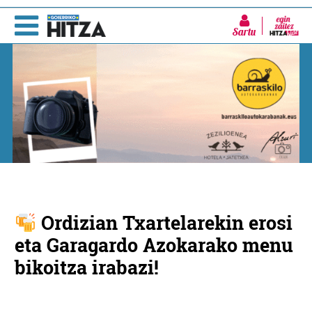
Sartu
Ordizian Txartelarekin erosi
eta Garagardo Azokarako menu
bikoitza irabazi!