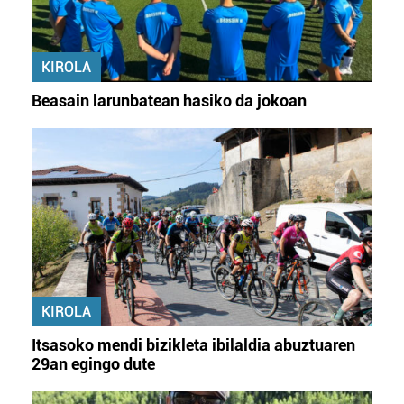
KIROLA
Beasain larunbatean hasiko da jokoan
KIROLA
Itsasoko mendi bizikleta ibilaldia abuztuaren
29an egingo dute