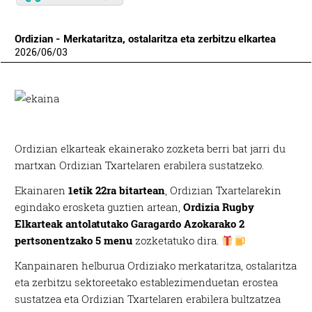
Ordizian - Merkataritza, ostalaritza eta zerbitzu elkartea
2026
/
06
/
03
Ordizian elkarteak ekainerako zozketa berri bat jarri du
martxan Ordizian Txartelaren erabilera sustatzeko.
Ekainaren
1etik 22ra bitartean
, Ordizian Txartelarekin
egindako erosketa guztien artean,
Ordizia Rugby
Elkarteak antolatutako Garagardo Azokarako 2
pertsonentzako 5 menu
zozketatuko dira.
Kanpainaren helburua Ordiziako merkataritza, ostalaritza
eta zerbitzu sektoreetako establezimenduetan erostea
sustatzea eta Ordizian Txartelaren erabilera bultzatzea