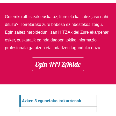
Goierriko albisteak euskaraz, libre eta kalitatez jaso nahi
dituzu?
Horretarako zure babesa ezinbestekoa zaigu.
Egin zaitez harpidedun, izan HITZAkide!
Zure ekarpenari
esker, euskaratik eginda dagoen tokiko informazio
profesionala garatzen eta indartzen lagunduko duzu.
Egin HITZAkide
Azken 3 egunetako irakurrienak