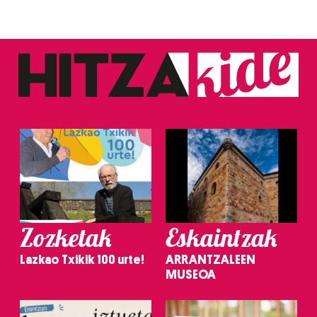
Zozketak
Eskaintzak
Lazkao Txikik 100 urte!
ARRANTZALEEN
MUSEOA