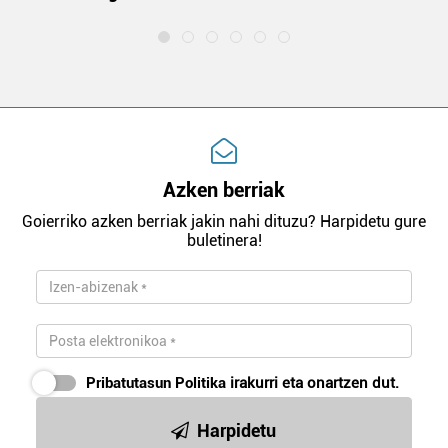
Azken berriak
Goierriko azken berriak jakin nahi dituzu? Harpidetu gure
buletinera!
Pribatutasun Politika
irakurri eta onartzen dut.
Harpidetu