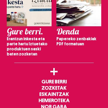
Gure berri.
Denda
Erantzun inkesta eta
Papereko zenbakiak
parte hartu Iztuetako
PDF formatuan
produktuen saski
baten zozketan
+
GURE BERRI
ZOZKETAK
ESKAINTZAK
HEMEROTEKA
NOR GARA