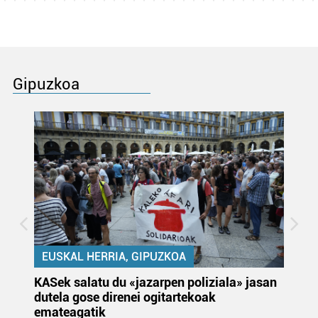
Gipuzkoa
EUSKAL HERRIA, GIPUZKOA
KASek salatu du «jazarpen poliziala» jasan
Pa
dutela gose direnei ogitartekoak
da
emateagatik
«s