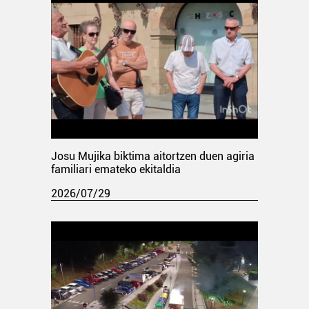
Josu Mujika biktima aitortzen duen agiria
familiari emateko ekitaldia
2026/07/29