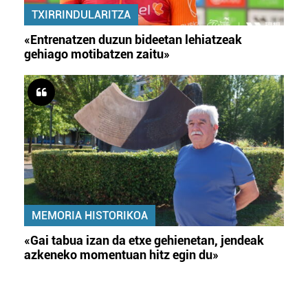
TXIRRINDULARITZA
«Entrenatzen duzun bideetan lehiatzeak
gehiago motibatzen zaitu»
MEMORIA HISTORIKOA
«Gai tabua izan da etxe gehienetan, jendeak
azkeneko momentuan hitz egin du»