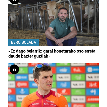
BERO BOLADA
«Ez dago belarrik; garai honetarako oso erreta
daude bazter guztiak»