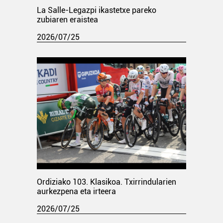
La Salle-Legazpi ikastetxe pareko
zubiaren eraistea
2026/07/25
Ordiziako 103. Klasikoa. Txirrindularien
aurkezpena eta irteera
2026/07/25