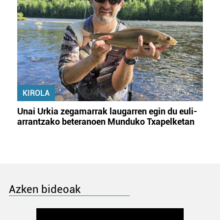
KIROLA
Unai Urkia zegamarrak laugarren egin du euli-
arrantzako beteranoen Munduko Txapelketan
Azken bideoak