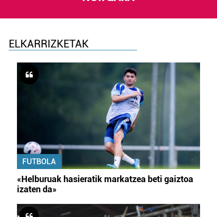
ELKARRIZKETAK
FUTBOLA
«Helburuak hasieratik markatzea beti gaiztoa
izaten da»