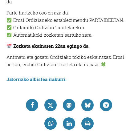
da.
Parte hartzeko oso erraza da:
Erosi Ordizianeko establezimendu PARTAIDEETAN.
Ordaindu Ordizian Txartelarekin.
Automatikoki zozketan sartuko zara.
Zozketa ekainaren 22an egingo da.
Animatu eta gozatu Ordiziako tokiko eskaintzaz. Erosi
bertan, erabili Ordizian Txartela eta irabazi!
Jatorrizko albistea irakurri.