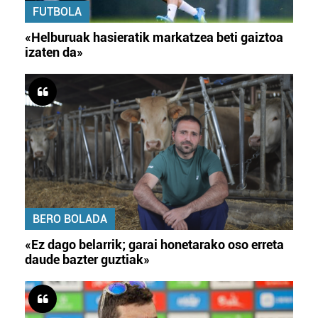
FUTBOLA
«Helburuak hasieratik markatzea beti gaiztoa
izaten da»
BERO BOLADA
«Ez dago belarrik; garai honetarako oso erreta
daude bazter guztiak»