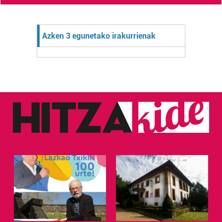
Azken 3 egunetako irakurrienak