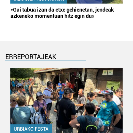
«Gai tabua izan da etxe gehienetan, jendeak
azkeneko momentuan hitz egin du»
ERREPORTAJEAK
URBIAKO FESTA