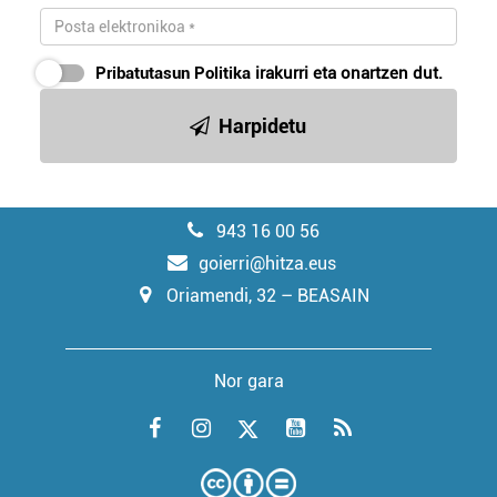
Pribatutasun Politika
irakurri eta onartzen dut.
Harpidetu
943 16 00 56
goierri@hitza.eus
Oriamendi, 32 – BEASAIN
Nor gara