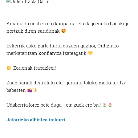
Amaitu da udaberriko kanpaina, eta dagoeneko badakigu
nortzuk diren saridunak
Eskerrik asko parte hartu duzuen guztioi, Ordiziako
merkataritzan konfiantza izateagatik
Zorionak irabazleei!
Zuen sariak disfrutatu eta… jarraitu tokiko merkataritza
babesten
Udaberria lorez bete dugu… eta zuek ere bai!
Jatorrizko albistea irakurri.