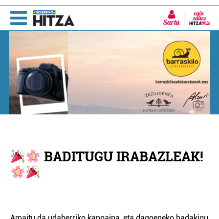
Sartu
BADITUGU IRABAZLEAK!
Amaitu da udaberriko kanpaina, eta dagoeneko badakigu