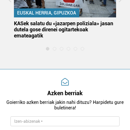
EUSKAL HERRIA, GIPUZKOA
KASek salatu du «jazarpen poliziala» jasan
Pa
dutela gose direnei ogitartekoak
da
emateagatik
«s
Azken berriak
Goierriko azken berriak jakin nahi dituzu? Harpidetu gure
buletinera!