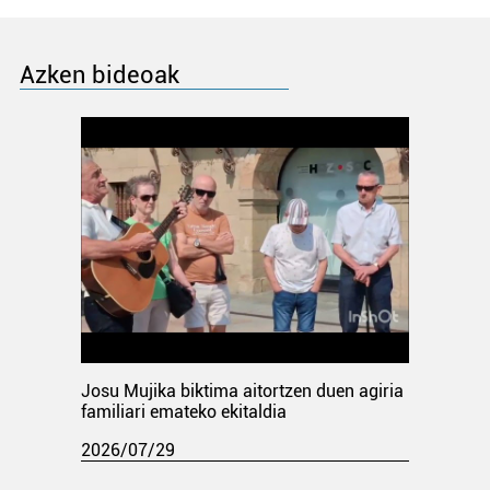
Azken bideoak
Josu Mujika biktima aitortzen duen agiria
familiari emateko ekitaldia
2026/07/29