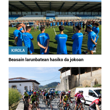
datuen atalean. Edozein unetan alda edo ken dezakezu
zure baimena Cookieen adierazpenean.
Webgune honek cookie propioak eta hirugarrenen cookie-
fitxategiak erabiltzen ditu. Zure esperientzia eta
zerbitzuak hobetzeko asmoz, cookie teknologiaz
baliatzen gara. Ohar hau onartuz gero, teknologia hori
erabiltzeko baimen esplizitua ematen diguzu.
Gehiago
irakurri
KIROLA
Beasain larunbatean hasiko da jokoan