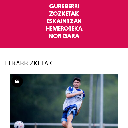
GURE BERRI
ZOZKETAK
ESKAINTZAK
HEMEROTEKA
NOR GARA
ELKARRIZKETAK