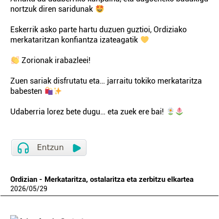
nortzuk diren saridunak
Eskerrik asko parte hartu duzuen guztioi, Ordiziako
merkataritzan konfiantza izateagatik
Zorionak irabazleei!
Zuen sariak disfrutatu eta… jarraitu tokiko merkataritza
babesten
Udaberria lorez bete dugu… eta zuek ere bai!
Ordizian - Merkataritza, ostalaritza eta zerbitzu elkartea
2026
/
05
/
29