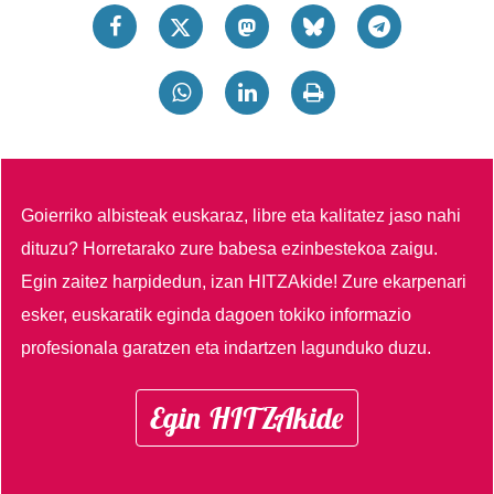
Goierriko albisteak euskaraz, libre eta kalitatez jaso nahi
dituzu?
Horretarako zure babesa ezinbestekoa zaigu.
Egin zaitez harpidedun, izan HITZAkide!
Zure ekarpenari
esker, euskaratik eginda dagoen tokiko informazio
profesionala garatzen eta indartzen lagunduko duzu.
Egin HITZAkide