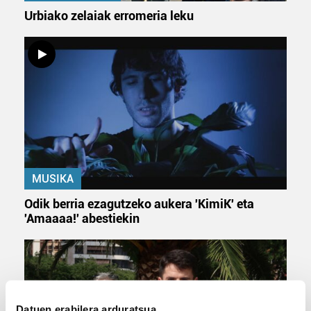
Urbiako zelaiak erromeria leku
MUSIKA
Odik berria ezagutzeko aukera 'KimiK' eta
'Amaaaa!' abestiekin
Datuen erabilera arduratsua