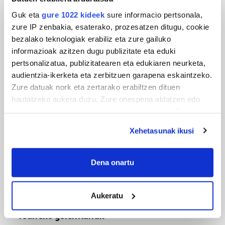
Guk eta
gure 1022 kideek
sure informacio pertsonala,
zure IP zenbakia, esaterako, prozesatzen ditugu, cookie
bezalako teknologiak erabiliz eta zure gailuko
MUSA
informazioak azitzen dugu publizitate eta eduki
pertsonalizatua, publizitatearen eta edukiaren neurketa,
Euxebio eta Ekaitz Zabala: Zumarragako mus
audientzia-ikerketa eta zerbitzuen garapena eskaintzeko.
txapelketa irabazi duten aita-semeak
Zure datuak nork eta zertarako erabiltzen dituen
hautatzeko aukera duzu. Zure onespena aldatzen edo
deuseztatzen ahal duzu edozein momentutan, Cookie
deklaraziotik edo Privacy triggerean klikatuz.
Xehetasunak ikusi
If you allow, we would also like to:
Collect information about your geographical
Dena onartu
location which can be accurate to within several
meters
Aukeratu
Identify your device by actively scanning it for
TXIRRINDULARITZA
specific characteristics (fingerprinting)
Tourreko goierritarrak
Find out more about how your personal data is processed