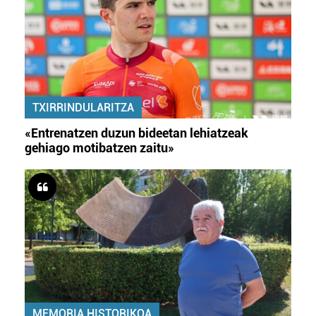
TXIRRINDULARITZA
«Entrenatzen duzun bideetan lehiatzeak
gehiago motibatzen zaitu»
MEMORIA HISTORIKOA