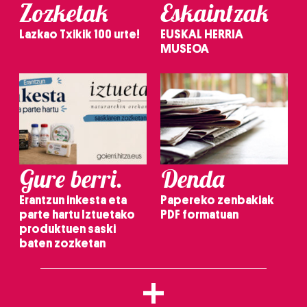
Zozketak
Eskaintzak
Lazkao Txikik 100 urte!
EUSKAL HERRIA
MUSEOA
Gure berri.
Denda
Erantzun inkesta eta
Papereko zenbakiak
parte hartu Iztuetako
PDF formatuan
produktuen saski
baten zozketan
+