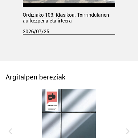
Ordiziako 103. Klasikoa. Txirrindularien
aurkezpena eta irteera
2026/07/25
Argitalpen bereziak