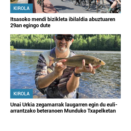
KIROLA
Itsasoko mendi bizikleta ibilaldia abuztuaren
29an egingo dute
KIROLA
Unai Urkia zegamarrak laugarren egin du euli-
arrantzako beteranoen Munduko Txapelketan