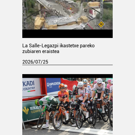
La Salle-Legazpi ikastetxe pareko
zubiaren eraistea
2026/07/25