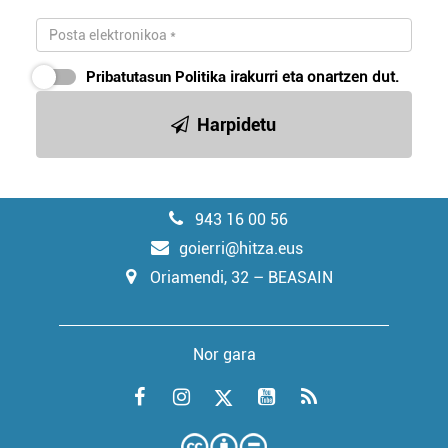
Pribatutasun Politika
irakurri eta onartzen dut.
Harpidetu
943 16 00 56
goierri@hitza.eus
Oriamendi, 32 – BEASAIN
Nor gara