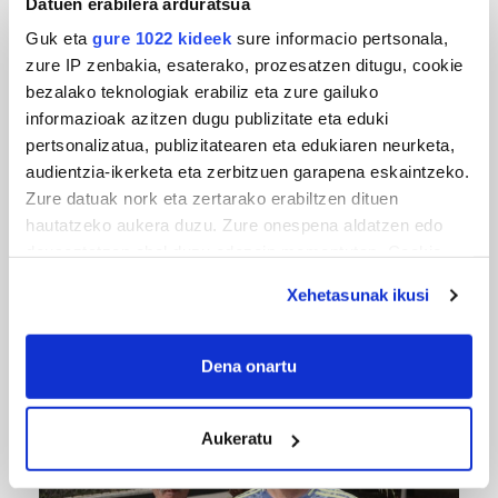
Datuen erabilera arduratsua
Urbiako zelaiak erromeria leku
Guk eta
gure 1022 kideek
sure informacio pertsonala,
zure IP zenbakia, esaterako, prozesatzen ditugu, cookie
bezalako teknologiak erabiliz eta zure gailuko
informazioak azitzen dugu publizitate eta eduki
pertsonalizatua, publizitatearen eta edukiaren neurketa,
audientzia-ikerketa eta zerbitzuen garapena eskaintzeko.
Zure datuak nork eta zertarako erabiltzen dituen
hautatzeko aukera duzu. Zure onespena aldatzen edo
deuseztatzen ahal duzu edozein momentutan, Cookie
MUSIKA
deklaraziotik edo Privacy triggerean klikatuz.
Xehetasunak ikusi
Odik berria ezagutzeko aukera 'KimiK' eta
If you allow, we would also like to:
'Amaaaa!' abestiekin
Collect information about your geographical
Dena onartu
location which can be accurate to within several
meters
Aukeratu
Identify your device by actively scanning it for
specific characteristics (fingerprinting)