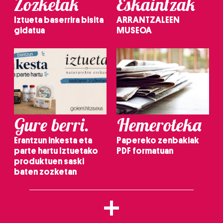
Zozketak
Eskaintzak
Iztueta baserrira bisita
ARRANTZALEEN
gidatua
MUSEOA
Gure berri.
Hemeroteka
Erantzun inkesta eta
Papereko zenbakiak
parte hartu Iztuetako
PDF formatuan
produktuen saski
baten zozketan
+