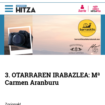
Sartu
3. OTARRAREN IRABAZLEA: Mª
Carmen Aranburu
Zorionak!