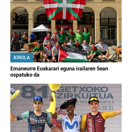
KIROLA
Emaneurre Euskarari eguna irailaren 5ean
ospatuko da