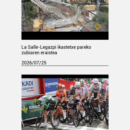
La Salle-Legazpi ikastetxe pareko
zubiaren eraistea
2026/07/25