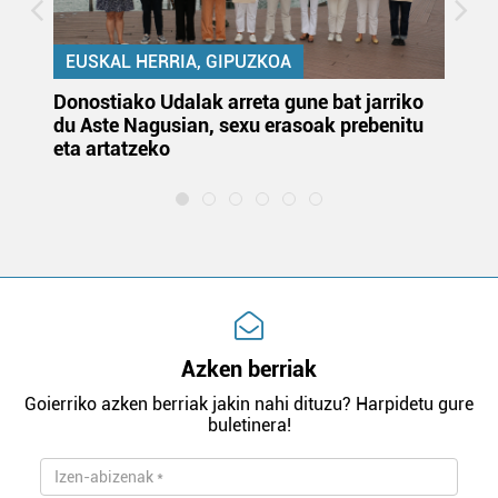
EUSKAL HERRIA, GIPUZKOA
Donostiako Udalak arreta gune bat jarriko
Ur
du Aste Nagusian, sexu erasoak prebenitu
es
eta artatzeko
lu
Azken berriak
Goierriko azken berriak jakin nahi dituzu? Harpidetu gure
buletinera!