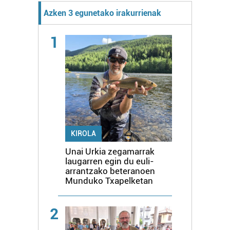
Azken 3 egunetako irakurrienak
1
KIROLA
Unai Urkia zegamarrak
laugarren egin du euli-
arrantzako beteranoen
Munduko Txapelketan
2