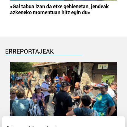
«Gai tabua izan da etxe gehienetan, jendeak
azkeneko momentuan hitz egin du»
ERREPORTAJEAK
URBIAKO FESTA