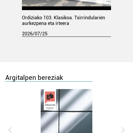
Ordiziako 103. Klasikoa. Txirrindularien
aurkezpena eta irteera
2026/07/25
Argitalpen bereziak