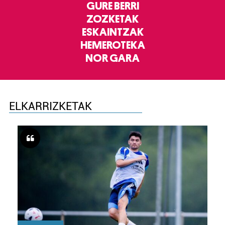
GURE BERRI
ZOZKETAK
ESKAINTZAK
HEMEROTEKA
NOR GARA
ELKARRIZKETAK