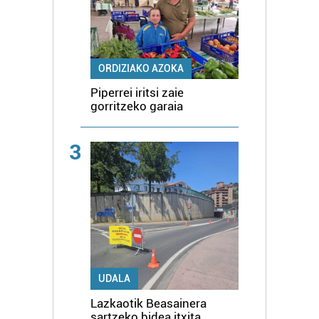
ORDIZIAKO AZOKA
Piperrei iritsi zaie
gorritzeko garaia
3
UDALA
Lazkaotik Beasainera
sartzeko bidea itxita,