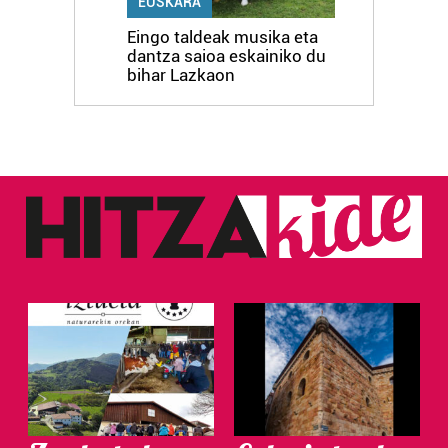
EUSKARA
Eingo taldeak musika eta
dantza saioa eskainiko du
bihar Lazkaon