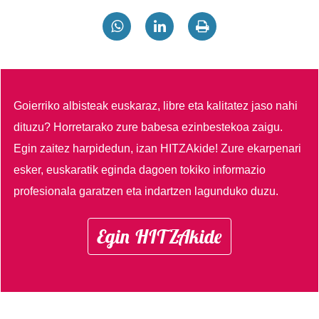
Goierriko albisteak euskaraz, libre eta kalitatez jaso nahi
dituzu?
Horretarako zure babesa ezinbestekoa zaigu.
Egin zaitez harpidedun, izan HITZAkide!
Zure ekarpenari
esker, euskaratik eginda dagoen tokiko informazio
profesionala garatzen eta indartzen lagunduko duzu.
Egin HITZAkide