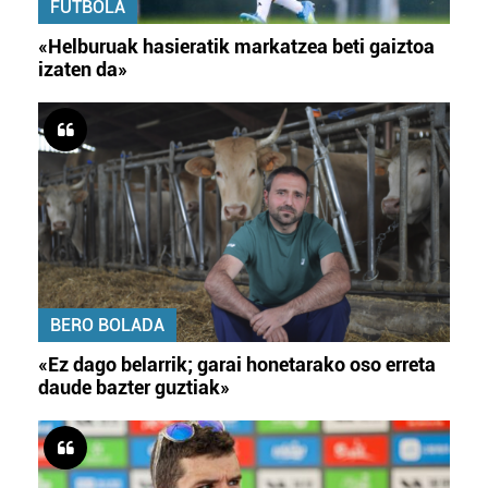
FUTBOLA
«Helburuak hasieratik markatzea beti gaiztoa
izaten da»
BERO BOLADA
«Ez dago belarrik; garai honetarako oso erreta
daude bazter guztiak»