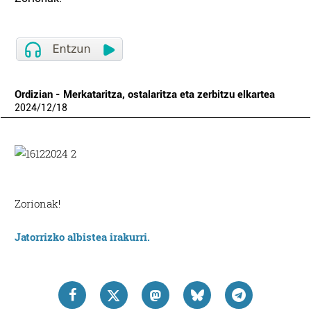
Ordizian - Merkataritza, ostalaritza eta zerbitzu elkartea
2024
/
12
/
18
Zorionak!
Jatorrizko albistea irakurri.