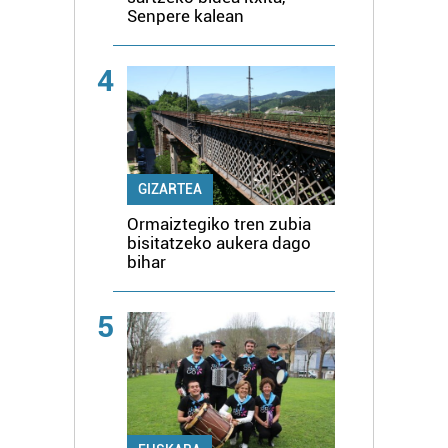
Senpere kalean
4
GIZARTEA
Ormaiztegiko tren zubia
bisitatzeko aukera dago
bihar
5