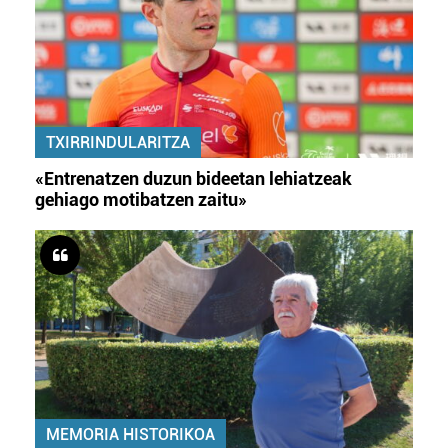
TXIRRINDULARITZA
«Entrenatzen duzun bideetan lehiatzeak
gehiago motibatzen zaitu»
MEMORIA HISTORIKOA