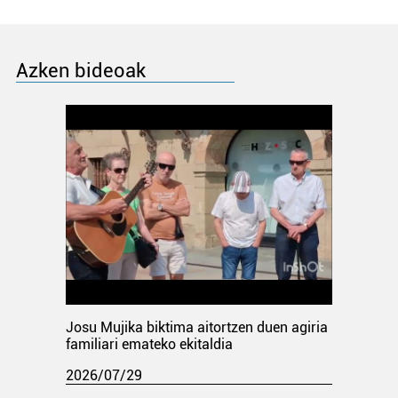
Azken bideoak
Josu Mujika biktima aitortzen duen agiria
familiari emateko ekitaldia
2026/07/29