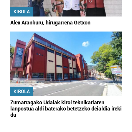
KIROLA
Alex Aranburu, hirugarrena Getxon
KIROLA
Zumarragako Udalak kirol teknikariaren
lanpostua aldi baterako betetzeko deialdia ireki
du