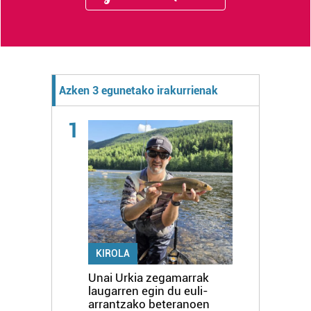
Azken 3 egunetako irakurrienak
1
KIROLA
Unai Urkia zegamarrak
laugarren egin du euli-
arrantzako beteranoen