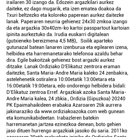
irailaren 30 izango da. Edozein argazkilari aurkez
daiteke, ez dago mugarik, eta izen ematea doakoa da
Txuri beltzezko eta koloreko paperean aurkez daitezke
lanak. Paperaren neurria gehienez 24x30 zmkoa izango
da eta argazkia 30x40zm-ko kartoi passpartout kartoian
ipinita aurkeztuko da. Irudia euskarri digitalean
(gutxieneko bereizmena 4,5 MB),. Soilik aparteko
gutunazal batean lanaren izenburua eta egilearen izena,
helbidea eta harremanetarako telefonoa azaldu behar
dira. Egile bakoitzak gehienez bost argazki aurkez
ditzake. Lanak Ordiziako D'Elikatuz zentrora eraman
daitezke, Santa Maria-Andre Maria kaleko 24 zenbakira,
astelehenetik ostiralera 10:00etatik 13:00etara eta
16:00etatik 19:00etara, edo ondorengo helbidera bidali:
D’Elikatuz zentroa Erref. Argazkiak azoka Santa Maria-
Andre Maria kalea, 24 zbkia., Ordizia (Gipuzkoa) 20240
PK Epaimahaikideen erabakia Azaroaren 2tik aurrera
jakinaraziko da www.ordiziakoazoka.com web gunean
eta komunikabideetan. Irabazleren batekin
harremanetan jartzea ezinezkoa denean, boto gehien
jaso dituen hurrengo argazkiak jasoko du saria. 2011ko