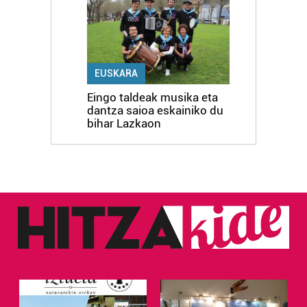
EUSKARA
Eingo taldeak musika eta
dantza saioa eskainiko du
bihar Lazkaon