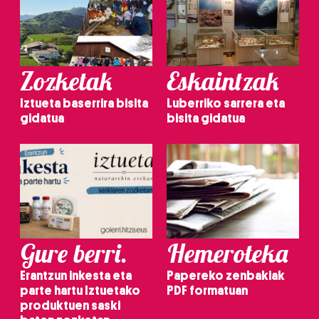
Zozketak
Eskaintzak
Iztueta baserrira bisita
Luberriko sarrera eta
gidatua
bisita gidatua
Gure berri.
Hemeroteka
Erantzun inkesta eta
Papereko zenbakiak
parte hartu Iztuetako
PDF formatuan
produktuen saski