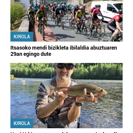
KIROLA
Itsasoko mendi bizikleta ibilaldia abuztuaren
29an egingo dute
KIROLA