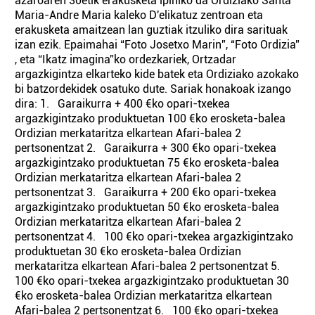
azaroaren 30etik erakusketa ipiniko da Ordiziako Santa
Maria-Andre Maria kaleko D'elikatuz zentroan eta
erakusketa amaitzean lan guztiak itzuliko dira sarituak
izan ezik. Epaimahai “Foto Josetxo Marin”, “Foto Ordizia”
, eta “Ikatz imagina”ko ordezkariek, Ortzadar
argazkigintza elkarteko kide batek eta Ordiziako azokako
bi batzordekidek osatuko dute. Sariak honakoak izango
dira: 1. Garaikurra + 400 €ko opari-txekea
argazkigintzako produktuetan 100 €ko erosketa-balea
Ordizian merkataritza elkartean Afari-balea 2
pertsonentzat 2. Garaikurra + 300 €ko opari-txekea
argazkigintzako produktuetan 75 €ko erosketa-balea
Ordizian merkataritza elkartean Afari-balea 2
pertsonentzat 3. Garaikurra + 200 €ko opari-txekea
argazkigintzako produktuetan 50 €ko erosketa-balea
Ordizian merkataritza elkartean Afari-balea 2
pertsonentzat 4. 100 €ko opari-txekea argazkigintzako
produktuetan 30 €ko erosketa-balea Ordizian
merkataritza elkartean Afari-balea 2 pertsonentzat 5.
100 €ko opari-txekea argazkigintzako produktuetan 30
€ko erosketa-balea Ordizian merkataritza elkartean
Afari-balea 2 pertsonentzat 6. 100 €ko opari-txekea