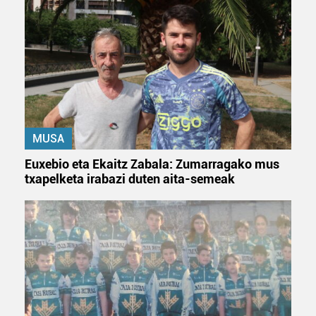
Lortu zure datu pertsonalak prozesatzeko moduari
buruzko informazio gehiago eta ezarri zure lehentasunak
datuen atalean. Edozein unetan alda edo ken dezakezu
zure baimena Cookieen adierazpenean.
Webgune honek cookie propioak eta hirugarrenen cookie-
fitxategiak erabiltzen ditu. Zure esperientzia eta
zerbitzuak hobetzeko asmoz, cookie teknologiaz
baliatzen gara. Ohar hau onartuz gero, teknologia hori
MUSA
erabiltzeko baimen esplizitua ematen diguzu.
Gehiago
Euxebio eta Ekaitz Zabala: Zumarragako mus
irakurri
txapelketa irabazi duten aita-semeak