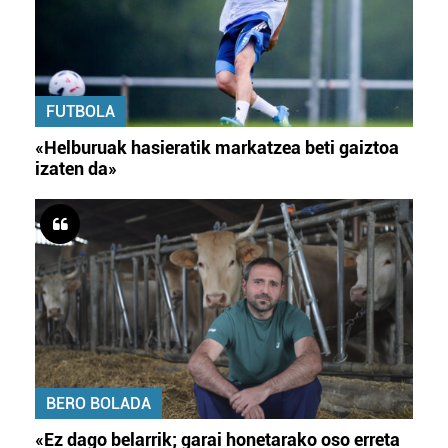
FUTBOLA
«Helburuak hasieratik markatzea beti gaiztoa
izaten da»
BERO BOLADA
«Ez dago belarrik; garai honetarako oso erreta