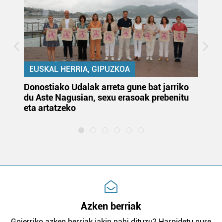
EUSKAL HERRIA, GIPUZKOA
Donostiako Udalak arreta gune bat jarriko
Ur
du Aste Nagusian, sexu erasoak prebenitu
es
eta artatzeko
lu
Azken berriak
Goierriko azken berriak jakin nahi dituzu? Harpidetu gure