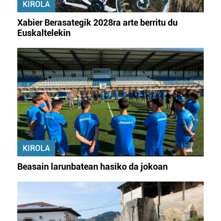
KIROLA
Xabier Berasategik 2028ra arte berritu du
Euskaltelekin
KIROLA
Beasain larunbatean hasiko da jokoan