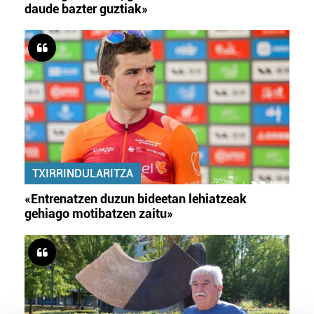
daude bazter guztiak»
TXIRRINDULARITZA
«Entrenatzen duzun bideetan lehiatzeak
gehiago motibatzen zaitu»