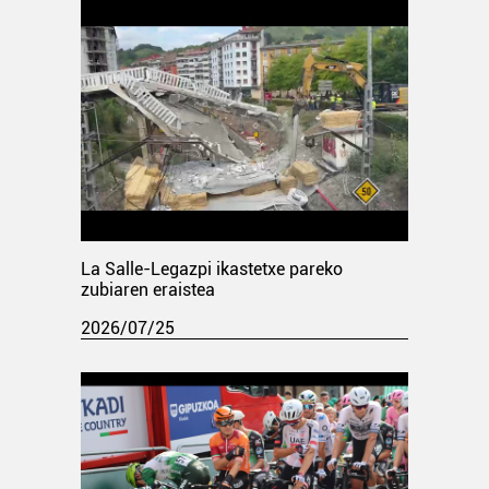
La Salle-Legazpi ikastetxe pareko
zubiaren eraistea
2026/07/25