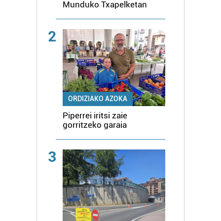
Munduko Txapelketan
2
ORDIZIAKO AZOKA
Piperrei iritsi zaie
gorritzeko garaia
3