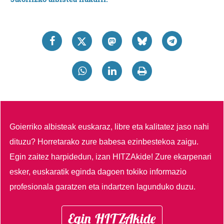
Goierriko albisteak euskaraz, libre eta kalitatez jaso nahi
dituzu?
Horretarako zure babesa ezinbestekoa zaigu.
Egin zaitez harpidedun, izan HITZAkide!
Zure ekarpenari
esker, euskaratik eginda dagoen tokiko informazio
profesionala garatzen eta indartzen lagunduko duzu.
Egin HITZAkide