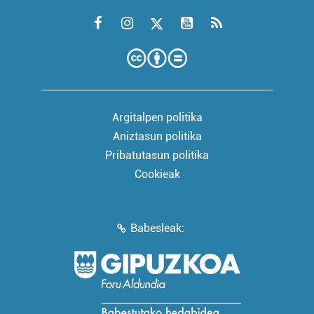
Argitalpen politika
Aniztasun politika
Pribatutasun politika
Cookieak
Babesleak: