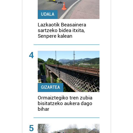
UDALA
Lazkaotik Beasainera
sartzeko bidea itxita,
Senpere kalean
4
GIZARTEA
Ormaiztegiko tren zubia
bisitatzeko aukera dago
bihar
5