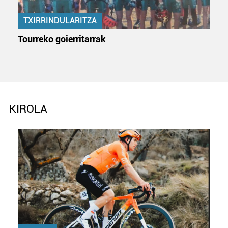
TXIRRINDULARITZA
Tourreko goierritarrak
KIROLA