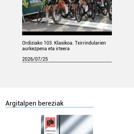
Ordiziako 103. Klasikoa. Txirrindularien
aurkezpena eta irteera
2026/07/25
Argitalpen bereziak