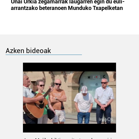
Unai Urkia zegamarrak laugarren egin du euli-
arrantzako beteranoen Munduko Txapelketan
Azken bideoak