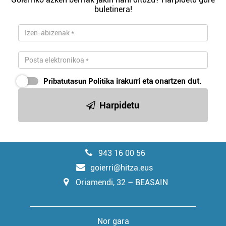
buletinera!
Pribatutasun Politika
irakurri eta onartzen dut.
Harpidetu
943 16 00 56
goierri@hitza.eus
Oriamendi, 32 – BEASAIN
Nor gara