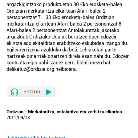
argazkigintzako produktuetan 30 €ko erosketa-balea
Ordizian merkataritza elkartean Afari-balea 2
pertsonentzat 7. 30 €ko erosketa-balea Ordizian
merkataritza elkartean Afari-balea 2 pertsonentzat 8.
Afari-balea 2 pertsonentzat Antolakuntzak jasotako
argazkiak Ordiziako Udalak burutzen duen edozein
ekintza edo ekitalditan erabiltzeko eskubidea izango du.
Egilearen izena azalduko da beti. Lehiaketan parte
hartzeak oinarriak onartzen direla esan nahi du. Edozein
kontsulta egin nahi izanez gero, bidali mezu bat
delikatuz@ordizia.org helbidera.
Ordizian - Merkataritza, ostalaritza eta zerbitzu elkartea
2011
/
09
/
13
Jatorrizko albistea irakurri.