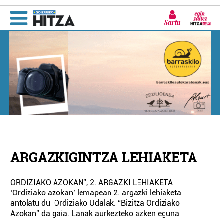
Sartu
ARGAZKIGINTZA LEHIAKETA
ORDIZIAKO AZOKAN”, 2. ARGAZKI LEHIAKETA
‘Ordiziako azokan’ lemapean 2. argazki lehiaketa
antolatu du Ordiziako Udalak. “Bizitza Ordiziako
Azokan” da gaia. Lanak aurkezteko azken eguna