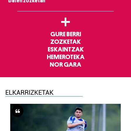
baten zozketan
+
GURE BERRI
ZOZKETAK
ESKAINTZAK
HEMEROTEKA
NOR GARA
ELKARRIZKETAK