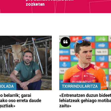
zozketan
BOLADA
TXIRRINDULARITZA
o belarrik; garai
«Entrenatzen duzun bidee
ako oso erreta daude
lehiatzeak gehiago motib
guztiak»
zaitu»