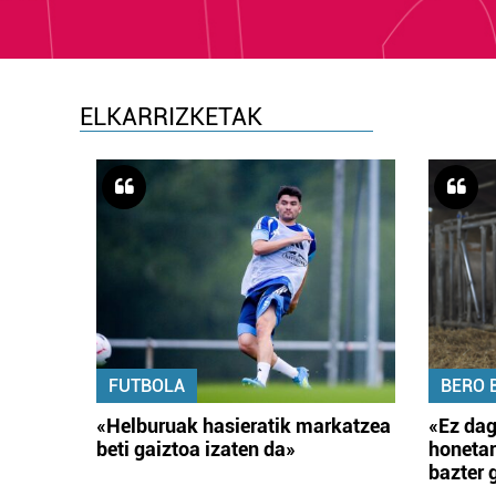
ELKARRIZKETAK
FUTBOLA
BERO 
«Helburuak hasieratik markatzea
«Ez dag
beti gaiztoa izaten da»
honetar
bazter 