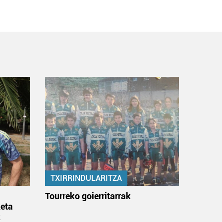
TXIRRINDULARITZA
:
Tourreko goierritarrak
eta
k