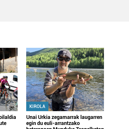
KIROLA
bilaldia
Unai Urkia zegamarrak laugarren
ute
egin du euli-arrantzako