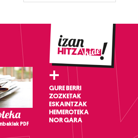
+
GURE BERRI
ZOZKETAK
ESKAINTZAK
teka
HEMEROTEKA
NOR GARA
nbakiak PDF