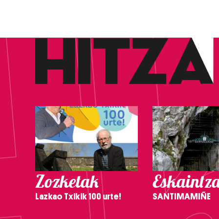
Zozketak
Eskaintz
Lazkao Txikik 100 urte!
SANTIMAMIÑE