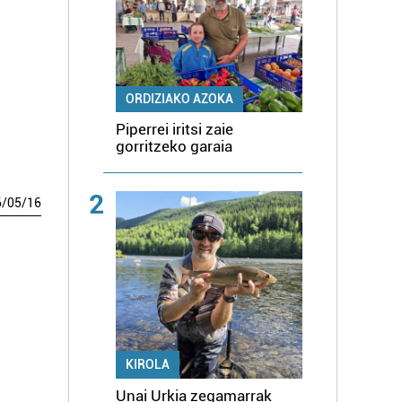
ORDIZIAKO AZOKA
Piperrei iritsi zaie
gorritzeko garaia
2
6
/
05
/
16
KIROLA
Unai Urkia zegamarrak