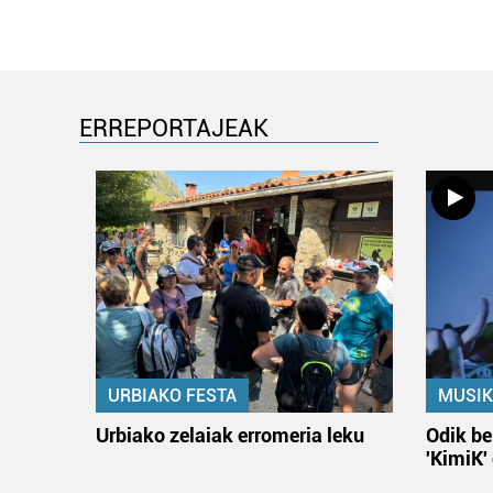
ERREPORTAJEAK
URBIAKO FESTA
MUSIK
Urbiako zelaiak erromeria leku
Odik be
'KimiK'