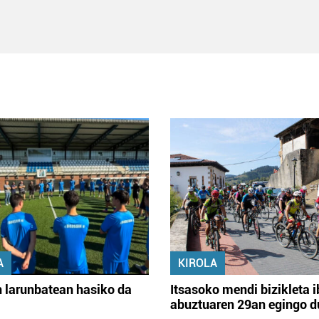
A
KIROLA
 larunbatean hasiko da
Itsasoko mendi bizikleta i
abuztuaren 29an egingo d