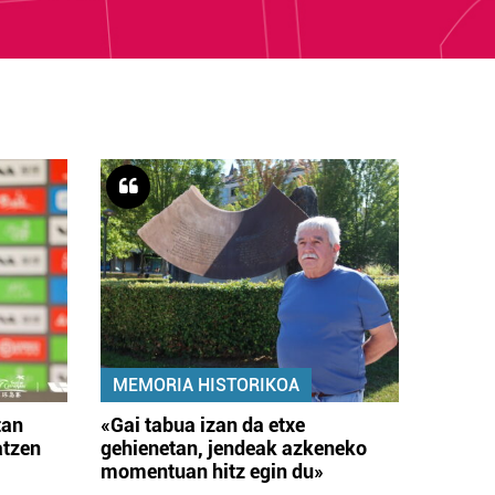
MEMORIA HISTORIKOA
tan
«Gai tabua izan da etxe
atzen
gehienetan, jendeak azkeneko
momentuan hitz egin du»