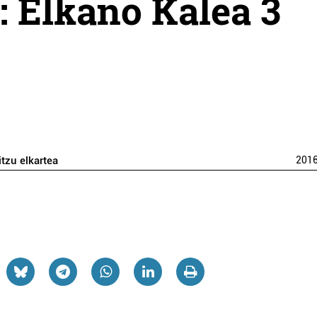
:: Elkano Kalea 3
itzu elkartea
201