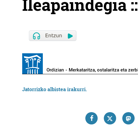
Ileapaindegia :
Ordizian - Merkataritza, ostalaritza eta zerb
Jatorrizko albistea irakurri.