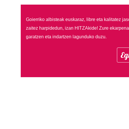
Goierriko albisteak euskaraz, libre eta kalitatez ja
zaitez harpidedun, izan HITZAkide!
Zure ekarpenar
garatzen eta indartzen lagunduko duzu.
Eg