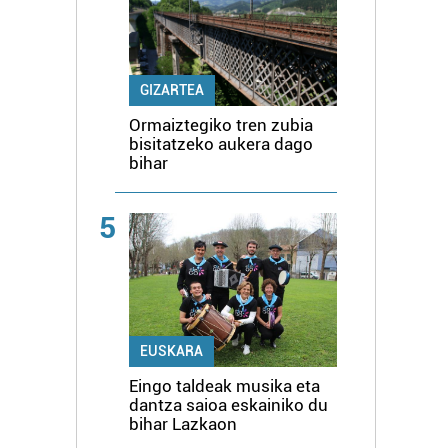
GIZARTEA
Ormaiztegiko tren zubia
bisitatzeko aukera dago
bihar
5
EUSKARA
Eingo taldeak musika eta
dantza saioa eskainiko du
bihar Lazkaon