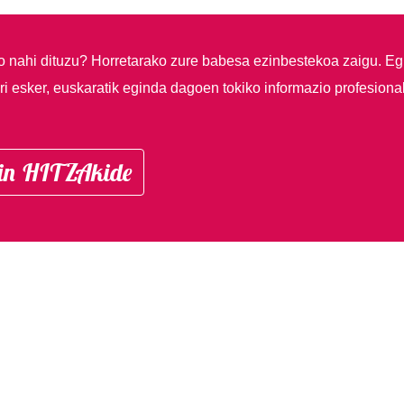
so nahi dituzu?
Horretarako zure babesa ezinbestekoa zaigu. Eg
i esker, euskaratik eginda dagoen tokiko informazio profesiona
in HITZAkide