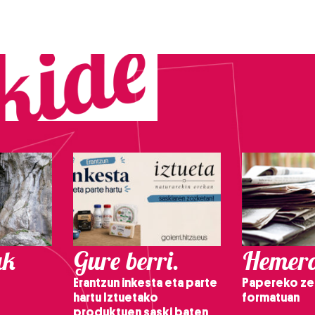
ak
Gure berri.
Hemero
Erantzun inkesta eta parte
Papereko ze
hartu Iztuetako
formatuan
produktuen saski baten