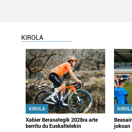
KIROLA
KIROLA
KIROL
Xabier Berasategik 2028ra arte
Beasain
berritu du Euskaltelekin
jokoan