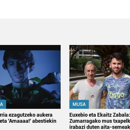
A
MUSA
rria ezagutzeko aukera
Euxebio eta Ekaitz Zabala
 eta 'Amaaaa!' abestiekin
Zumarragako mus txapelk
irabazi duten aita-semea