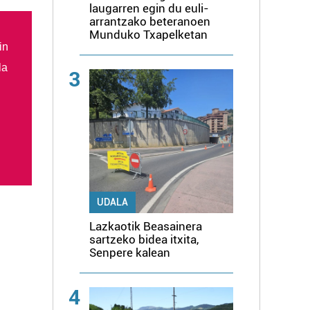
laugarren egin du euli-
arrantzako beteranoen
Munduko Txapelketan
in
la
3
UDALA
Lazkaotik Beasainera
sartzeko bidea itxita,
Senpere kalean
4