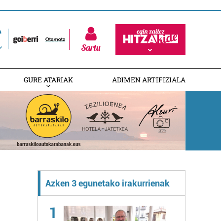
Sartu
GURE ATARIAK
ADIMEN ARTIFIZIALA
Azken 3 egunetako irakurrienak
1