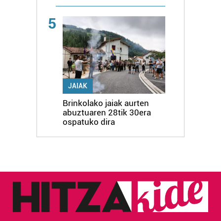
5
JAIAK
Brinkolako jaiak aurten
abuztuaren 28tik 30era
ospatuko dira