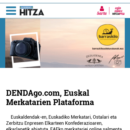
Sartu
DENDAgo.com, Euskal
Merkatarien Plataforma
Euskaldendak-en, Euskadiko Merkatari, Ostalari eta
Zerbitzu Enpresen Elkarteen Konfederazioaren,
elkarlanetik abiatuta, EAEko merkatariei online salmenta