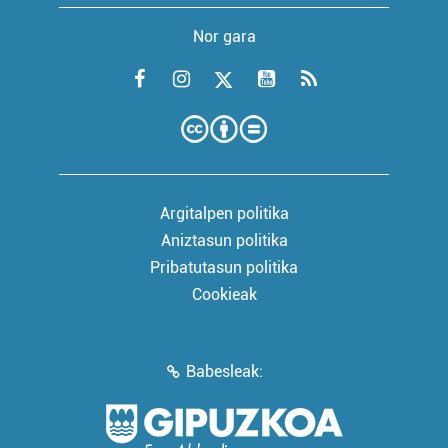
Nor gara
Argitalpen politika
Aniztasun politika
Pribatutasun politika
Cookieak
Babesleak: