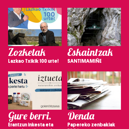
Zozketak
Eskaintzak
Lazkao Txikik 100 urte!
SANTIMAMIÑE
Gure berri.
Denda
Erantzun inkesta eta
Papereko zenbakiak