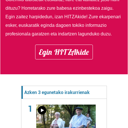
dituzu?
Horretarako zure babesa ezinbestekoa zaigu.
Egin zaitez harpidedun, izan HITZAkide!
Zure ekarpenari
esker, euskaratik eginda dagoen tokiko informazio
profesionala garatzen eta indartzen lagunduko duzu.
Egin HITZAkide
Azken 3 egunetako irakurrienak
1