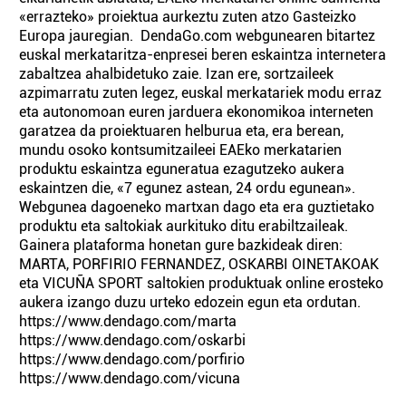
«errazteko» proiektua aurkeztu zuten atzo Gasteizko
Europa jauregian. DendaGo.com webgunearen bitartez
euskal merkataritza-enpresei beren eskaintza internetera
zabaltzea ahalbidetuko zaie. Izan ere, sortzaileek
azpimarratu zuten legez, euskal merkatariek modu erraz
eta autonomoan euren jarduera ekonomikoa interneten
garatzea da proiektuaren helburua eta, era berean,
mundu osoko kontsumitzaileei EAEko merkatarien
produktu eskaintza eguneratua ezagutzeko aukera
eskaintzen die, «7 egunez astean, 24 ordu egunean».
Webgunea dagoeneko martxan dago eta era guztietako
produktu eta saltokiak aurkituko ditu erabiltzaileak.
Gainera plataforma honetan gure bazkideak diren:
MARTA, PORFIRIO FERNANDEZ, OSKARBI OINETAKOAK
eta VICUÑA SPORT saltokien produktuak online erosteko
aukera izango duzu urteko edozein egun eta ordutan.
https://www.dendago.com/marta
https://www.dendago.com/oskarbi
https://www.dendago.com/porfirio
https://www.dendago.com/vicuna