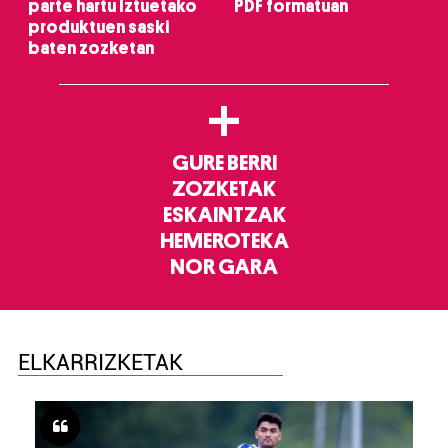
parte hartu Iztuetako
PDF formatuan
produktuen saski
baten zozketan
+
GURE BERRI
ZOZKETAK
ESKAINTZAK
HEMEROTEKA
NOR GARA
ELKARRIZKETAK