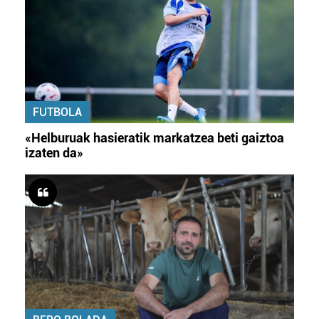
FUTBOLA
«Helburuak hasieratik markatzea beti gaiztoa
izaten da»