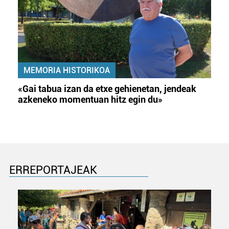
MEMORIA HISTORIKOA
«Gai tabua izan da etxe gehienetan, jendeak
azkeneko momentuan hitz egin du»
ERREPORTAJEAK