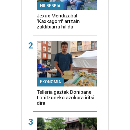
HILBERRIA
Jexux Mendizabal
'Kaxkagorri' artzain
zaldibiarra hil da
2
EKONOMIA
Telleria gaztak Donibane
Lohitzuneko azokara iritsi
dira
3