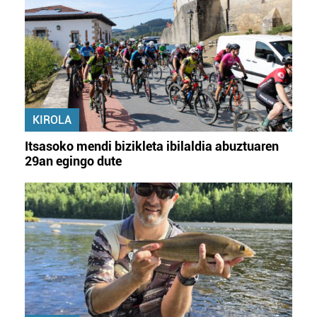
KIROLA
Itsasoko mendi bizikleta ibilaldia abuztuaren
29an egingo dute