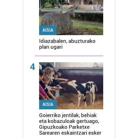
AISIA
Idiazabalen, abuzturako
plan ugari
4
AISIA
Goierriko jentilak, behiak
eta kobazuloak gertuago,
Gipuzkoako Parketxe
Sarearen eskaintzari esker