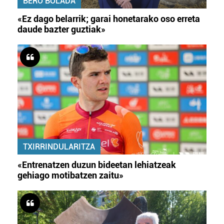
BERO BOLADA
«Ez dago belarrik; garai honetarako oso erreta
daude bazter guztiak»
TXIRRINDULARITZA
«Entrenatzen duzun bideetan lehiatzeak
gehiago motibatzen zaitu»