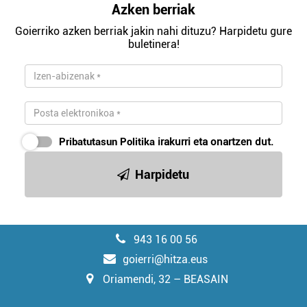
Azken berriak
Goierriko azken berriak jakin nahi dituzu? Harpidetu gure
buletinera!
Pribatutasun Politika
irakurri eta onartzen dut.
Harpidetu
943 16 00 56
goierri@hitza.eus
Oriamendi, 32 – BEASAIN