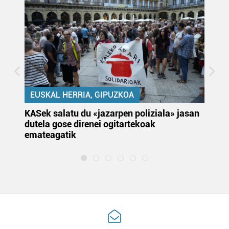
EUSKAL HERRIA, GIPUZKOA
KASek salatu du «jazarpen poliziala» jasan
Pa
dutela gose direnei ogitartekoak
da
emateagatik
«s