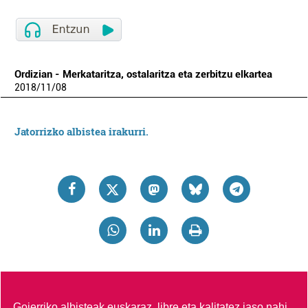
Ordizian - Merkataritza, ostalaritza eta zerbitzu elkartea
2018
/
11
/
08
Jatorrizko albistea irakurri.
Goierriko albisteak euskaraz, libre eta kalitatez jaso nahi