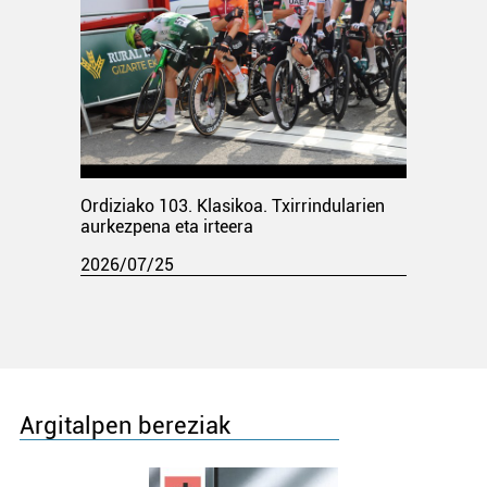
Ordiziako 103. Klasikoa. Txirrindularien
aurkezpena eta irteera
2026/07/25
Argitalpen bereziak