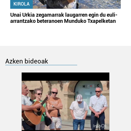
KIROLA
Unai Urkia zegamarrak laugarren egin du euli-
arrantzako beteranoen Munduko Txapelketan
Azken bideoak