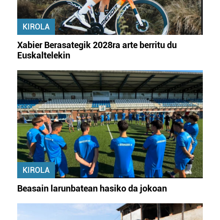
KIROLA
Xabier Berasategik 2028ra arte berritu du
Euskaltelekin
KIROLA
Beasain larunbatean hasiko da jokoan