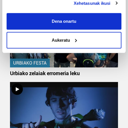
Xehetasunak ikusi
If you allow, we would also like to:
Collect information about your geographical
Dena onartu
location which can be accurate to within several
meters
Aukeratu
Identify your device by actively scanning it for
specific characteristics (fingerprinting)
Find out more about how your personal data is processed
and set your preferences in the
details section
.
URBIAKO FESTA
Urbiako zelaiak erromeria leku
Guk eta gure bazkideek zure datu pertsonalak
prozesatzen ditugu, zure IP zenbakia, besteak beste,
teknologia erabiliz, cookieak adibidez, iragarki eta eduki
pertsonalizatuak eskaintzeko, iragarkiak eta edukia
neurtzeko, jendeari buruzko informazioa biltzeko eta
produktuak garatzeko. Zure datuak nork eta zertarako
erabiltzen dituen hauta dezakezu.