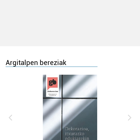
Argitalpen bereziak