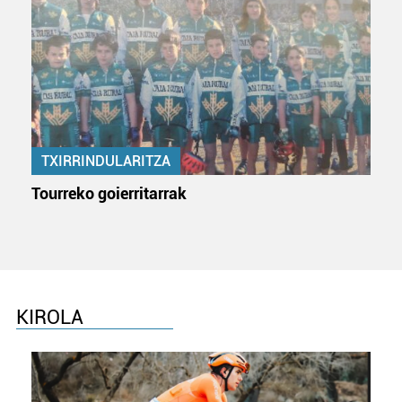
TXIRRINDULARITZA
Tourreko goierritarrak
KIROLA