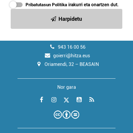
Pribatutasun Politika
irakurri eta onartzen dut.
Harpidetu
943 16 00 56
goierri@hitza.eus
Oriamendi, 32 – BEASAIN
Nor gara