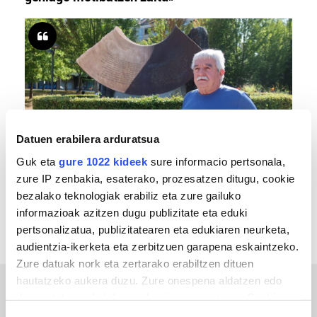
Datuen erabilera arduratsua
Guk eta
gure 1022 kideek
sure informacio pertsonala,
MEMORIA HISTORIKOA
zure IP zenbakia, esaterako, prozesatzen ditugu, cookie
«Gai tabua izan da etxe gehienetan, jendeak
bezalako teknologiak erabiliz eta zure gailuko
azkeneko momentuan hitz egin du»
informazioak azitzen dugu publizitate eta eduki
pertsonalizatua, publizitatearen eta edukiaren neurketa,
audientzia-ikerketa eta zerbitzuen garapena eskaintzeko.
Zure datuak nork eta zertarako erabiltzen dituen
hautatzeko aukera duzu. Zure onespena aldatzen edo
deuseztatzen ahal duzu edozein momentutan, Cookie
ERREPORTAJEAK
deklaraziotik edo Privacy triggerean klikatuz.