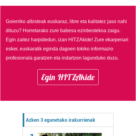
Goierriko albisteak euskaraz, libre eta kalitatez jaso nahi
dituzu?
Horretarako zure babesa ezinbestekoa zaigu.
Egin zaitez harpidedun, izan HITZAkide!
Zure ekarpenari
esker, euskaratik eginda dagoen tokiko informazio
profesionala garatzen eta indartzen lagunduko duzu.
Egin HITZAkide
Azken 3 egunetako irakurrienak