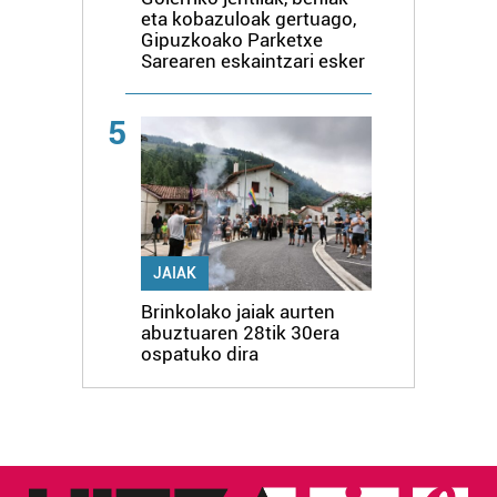
eta kobazuloak gertuago,
Gipuzkoako Parketxe
Sarearen eskaintzari esker
5
JAIAK
Brinkolako jaiak aurten
abuztuaren 28tik 30era
ospatuko dira