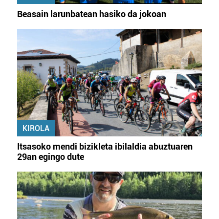
Beasain larunbatean hasiko da jokoan
KIROLA
Itsasoko mendi bizikleta ibilaldia abuztuaren
29an egingo dute