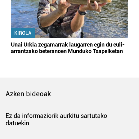
KIROLA
Unai Urkia zegamarrak laugarren egin du euli-
arrantzako beteranoen Munduko Txapelketan
Azken bideoak
Ez da informaziorik aurkitu sartutako
datuekin.