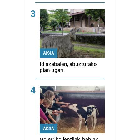
3
AISIA
Idiazabalen, abuzturako
plan ugari
4
AISIA
Goierriko jentilak, behiak