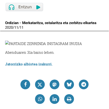
Ordizian - Merkataritza, ostalaritza eta zerbitzu elkartea
2020
/
11
/
11
Abenduaren 31a baino lehen.
Jatorrizko albistea irakurri.