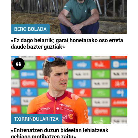
BERO BOLADA
«Ez dago belarrik; garai honetarako oso erreta
daude bazter guztiak»
TXIRRINDULARITZA
«Entrenatzen duzun bideetan lehiatzeak
gehiago motibatzen zaitu»