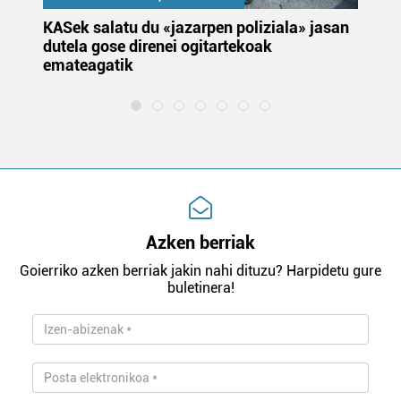
KASek salatu du «jazarpen poliziala» jasan
Pa
dutela gose direnei ogitartekoak
da
emateagatik
«s
Azken berriak
Goierriko azken berriak jakin nahi dituzu? Harpidetu gure
buletinera!