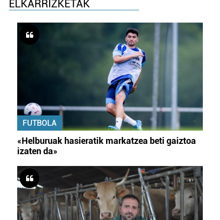
ELKARRIZKETAK
FUTBOLA
«Helburuak hasieratik markatzea beti gaiztoa
izaten da»