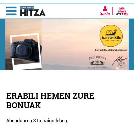
Sartu
ERABILI HEMEN ZURE
BONUAK
Abenduaren 31a baino lehen.