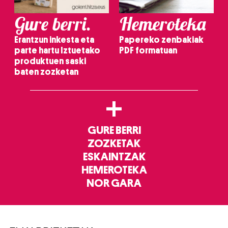
Gure berri.
Hemeroteka
Erantzun inkesta eta
Papereko zenbakiak
parte hartu Iztuetako
PDF formatuan
produktuen saski
baten zozketan
+
GURE BERRI
ZOZKETAK
ESKAINTZAK
HEMEROTEKA
NOR GARA