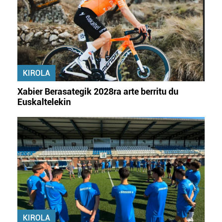
KIROLA
Xabier Berasategik 2028ra arte berritu du
Euskaltelekin
KIROLA