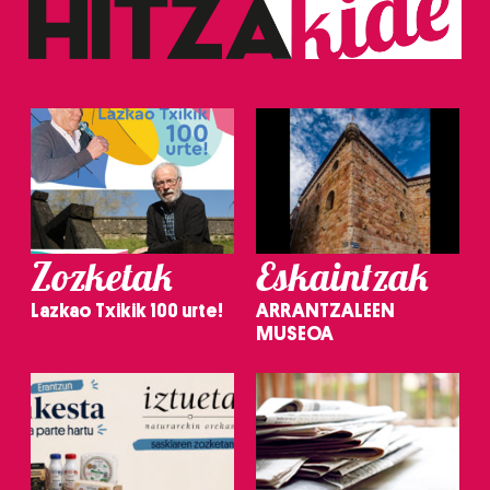
Zozketak
Eskaintzak
Lazkao Txikik 100 urte!
ARRANTZALEEN
MUSEOA