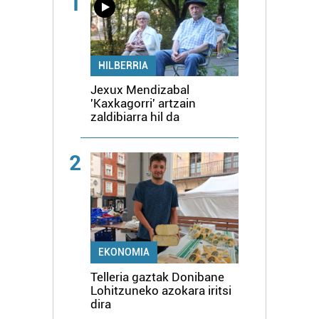
1
HILBERRIA
Jexux Mendizabal
'Kaxkagorri' artzain
zaldibiarra hil da
2
EKONOMIA
Telleria gaztak Donibane
Lohitzuneko azokara iritsi
dira