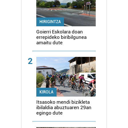
HIRIGINTZA
Goierri Eskolara doan
errepideko biribilgunea
amaitu dute
2
KIROLA
Itsasoko mendi bizikleta
ibilaldia abuztuaren 29an
egingo dute