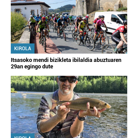
KIROLA
Itsasoko mendi bizikleta ibilaldia abuztuaren
29an egingo dute