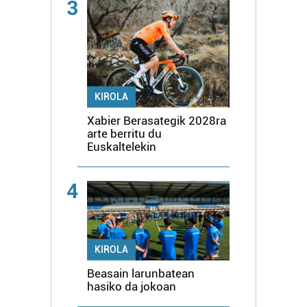
3
KIROLA
Xabier Berasategik 2028ra
arte berritu du
Euskaltelekin
4
KIROLA
Beasain larunbatean
hasiko da jokoan