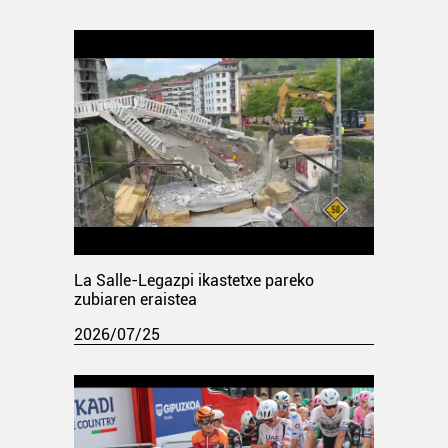
La Salle-Legazpi ikastetxe pareko
zubiaren eraistea
2026/07/25