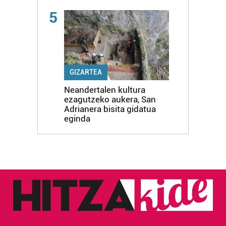
5
GIZARTEA
Neandertalen kultura
ezagutzeko aukera, San
Adrianera bisita gidatua
eginda