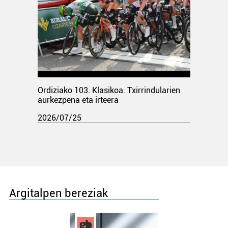
Ordiziako 103. Klasikoa. Txirrindularien
aurkezpena eta irteera
2026/07/25
Argitalpen bereziak