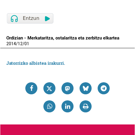
Ordizian - Merkataritza, ostalaritza eta zerbitzu elkartea
2014
/
12
/
01
Jatorrizko albistea irakurri.