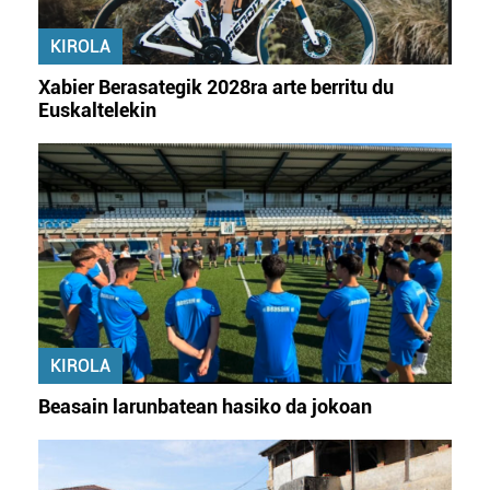
erabiltzeko baimen esplizitua ematen diguzu.
Gehiago
irakurri
KIROLA
Xabier Berasategik 2028ra arte berritu du
Euskaltelekin
KIROLA
Beasain larunbatean hasiko da jokoan