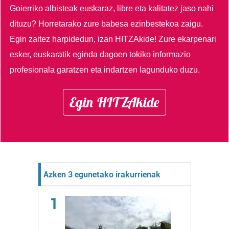
Goierriko albisteak euskaraz, libre eta kalitatez jaso nahi
dituzu?
Horretarako zure babesa ezinbestekoa zaigu.
Egin zaitez harpidedun, izan HITZAkide!
Zure ekarpenari
esker, euskaratik eginda dagoen tokiko informazio
profesionala garatzen eta indartzen lagunduko duzu.
Egin HITZAkide
Azken 3 egunetako irakurrienak
1