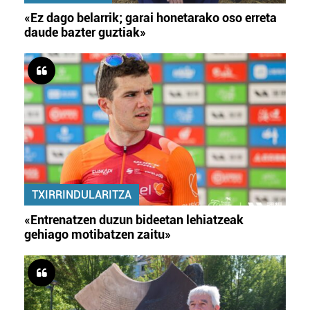
«Ez dago belarrik; garai honetarako oso erreta
daude bazter guztiak»
TXIRRINDULARITZA
«Entrenatzen duzun bideetan lehiatzeak
gehiago motibatzen zaitu»