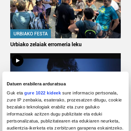
URBIAKO FESTA
Urbiako zelaiak erromeria leku
Datuen erabilera arduratsua
Guk eta
gure 1022 kideek
sure informacio pertsonala,
zure IP zenbakia, esaterako, prozesatzen ditugu, cookie
bezalako teknologiak erabiliz eta zure gailuko
MUSIKA
informazioak azitzen dugu publizitate eta eduki
pertsonalizatua, publizitatearen eta edukiaren neurketa,
Odik berria ezagutzeko aukera 'KimiK' eta
audientzia-ikerketa eta zerbitzuen garapena eskaintzeko.
'Amaaaa!' abestiekin