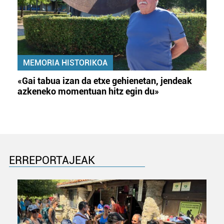
MEMORIA HISTORIKOA
«Gai tabua izan da etxe gehienetan, jendeak
azkeneko momentuan hitz egin du»
ERREPORTAJEAK