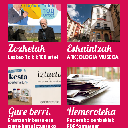
Zozketak
Eskaintzak
Lazkao Txikik 100 urte!
ARKEOLOGIA MUSEOA
Gure berri.
Hemeroteka
Erantzun inkesta eta
Papereko zenbakiak
parte hartu Iztuetako
PDF formatuan