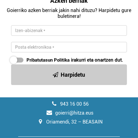
Azken berriak
Goierriko azken berriak jakin nahi dituzu? Harpidetu gure
buletinera!
Pribatutasun Politika
irakurri eta onartzen dut.
Harpidetu
943 16 00 56
goierri@hitza.eus
Oriamendi, 32 – BEASAIN