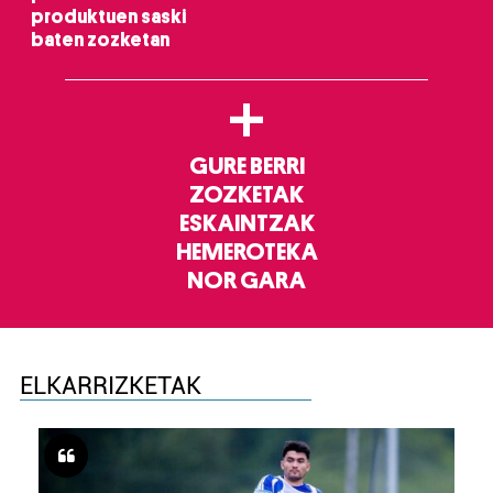
produktuen saski
baten zozketan
+
GURE BERRI
ZOZKETAK
ESKAINTZAK
HEMEROTEKA
NOR GARA
ELKARRIZKETAK