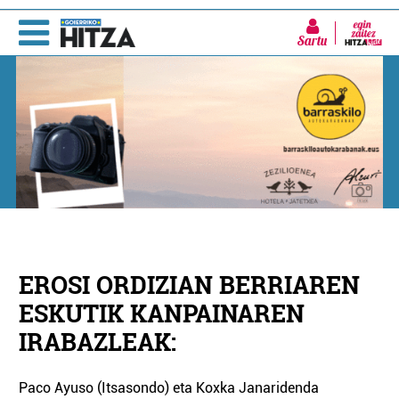
Sartu
EROSI ORDIZIAN BERRIAREN
ESKUTIK KANPAINAREN
IRABAZLEAK:
Paco Ayuso (Itsasondo) eta Koxka Janaridenda