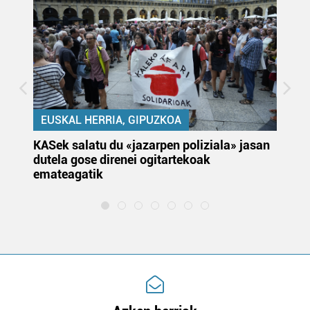
EUSKAL HERRIA, GIPUZKOA
KASek salatu du «jazarpen poliziala» jasan
Pa
dutela gose direnei ogitartekoak
da
emateagatik
«s