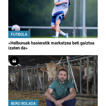
FUTBOLA
«Helburuak hasieratik markatzea beti gaiztoa
izaten da»
BERO BOLADA