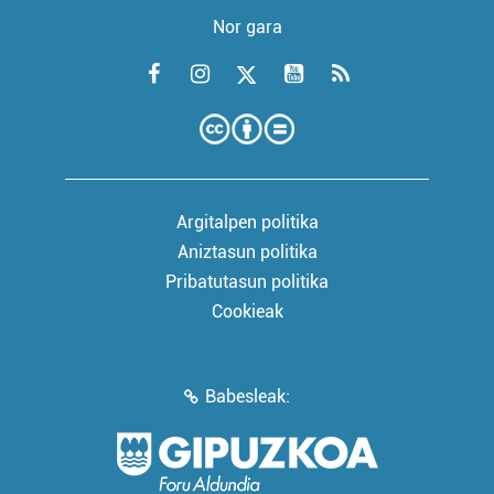
Nor gara
Argitalpen politika
Aniztasun politika
Pribatutasun politika
Cookieak
Babesleak: