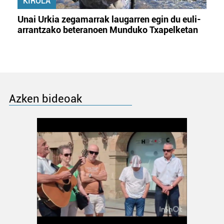
KIROLA
Unai Urkia zegamarrak laugarren egin du euli-
arrantzako beteranoen Munduko Txapelketan
Azken bideoak