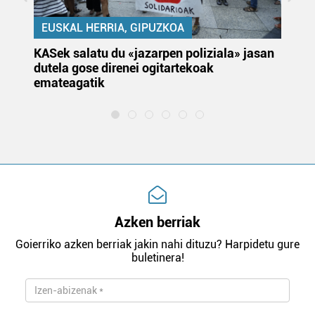
EUSKAL HERRIA, GIPUZKOA
KASek salatu du «jazarpen poliziala» jasan
Pa
dutela gose direnei ogitartekoak
da
emateagatik
«s
Azken berriak
Goierriko azken berriak jakin nahi dituzu? Harpidetu gure
buletinera!