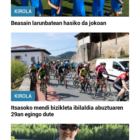
KIROLA
Beasain larunbatean hasiko da jokoan
KIROLA
Itsasoko mendi bizikleta ibilaldia abuztuaren
29an egingo dute