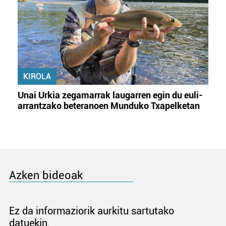
KIROLA
Unai Urkia zegamarrak laugarren egin du euli-
arrantzako beteranoen Munduko Txapelketan
Azken bideoak
Ez da informaziorik aurkitu sartutako
datuekin.