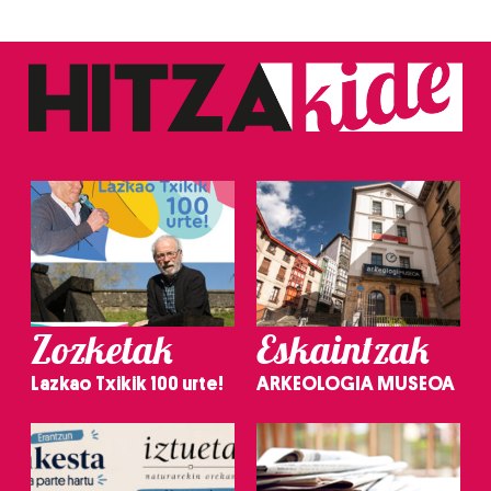
Zozketak
Eskaintzak
Lazkao Txikik 100 urte!
ARKEOLOGIA MUSEOA