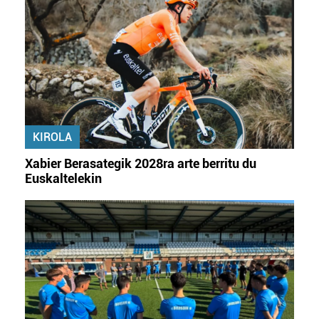
datuen atalean. Edozein unetan alda edo ken dezakezu
zure baimena Cookieen adierazpenean.
Webgune honek cookie propioak eta hirugarrenen cookie-
fitxategiak erabiltzen ditu. Zure esperientzia eta
zerbitzuak hobetzeko asmoz, cookie teknologiaz
baliatzen gara. Ohar hau onartuz gero, teknologia hori
erabiltzeko baimen esplizitua ematen diguzu.
Gehiago
KIROLA
irakurri
Xabier Berasategik 2028ra arte berritu du
Euskaltelekin