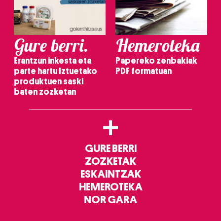
Gure berri.
Hemeroteka
Erantzun inkesta eta
Papereko zenbakiak
parte hartu Iztuetako
PDF formatuan
produktuen saski
baten zozketan
+
GURE BERRI
ZOZKETAK
ESKAINTZAK
HEMEROTEKA
NOR GARA