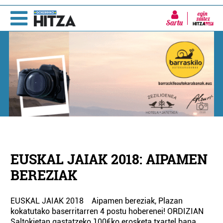
Sartu
EUSKAL JAIAK 2018: AIPAMEN
BEREZIAK
EUSKAL JAIAK 2018 Aipamen bereziak, Plazan
kokatutako baserritarren 4 postu hoberenei! ORDIZIAN
Saltokietan gastatzeko 100€ko erosketa txartel bana