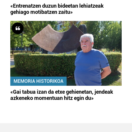
«Entrenatzen duzun bideetan lehiatzeak
gehiago motibatzen zaitu»
MEMORIA HISTORIKOA
«Gai tabua izan da etxe gehienetan, jendeak
azkeneko momentuan hitz egin du»