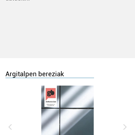
Argitalpen bereziak