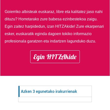
Goierriko albisteak euskaraz, libre eta kalitatez jaso nahi
dituzu?
Horretarako zure babesa ezinbestekoa zaigu.
Egin zaitez harpidedun, izan HITZAkide!
Zure ekarpenari
esker, euskaratik eginda dagoen tokiko informazio
profesionala garatzen eta indartzen lagunduko duzu.
Egin HITZAkide
Azken 3 egunetako irakurrienak