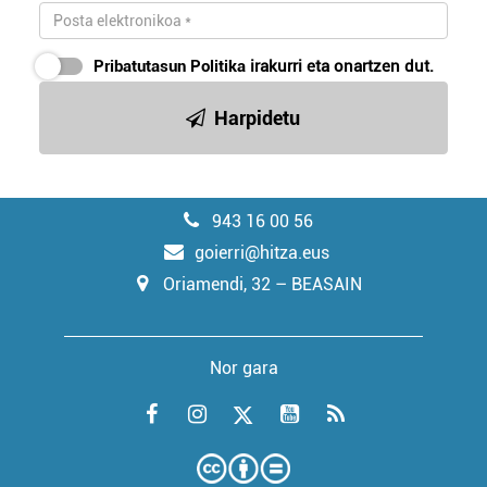
Pribatutasun Politika
irakurri eta onartzen dut.
Harpidetu
943 16 00 56
goierri@hitza.eus
Oriamendi, 32 – BEASAIN
Nor gara