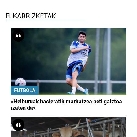
ELKARRIZKETAK
FUTBOLA
«Helburuak hasieratik markatzea beti gaiztoa
izaten da»