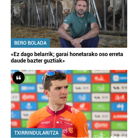
BERO BOLADA
«Ez dago belarrik; garai honetarako oso erreta
daude bazter guztiak»
TXIRRINDULARITZA