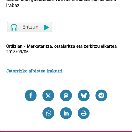
irabazi
Ordizian - Merkataritza, ostalaritza eta zerbitzu elkartea
2018
/
09
/
06
Jatorrizko albistea irakurri.