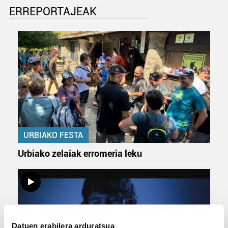
ERREPORTAJEAK
URBIAKO FESTA
Urbiako zelaiak erromeria leku
Datuen erabilera arduratsua