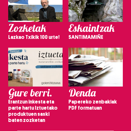
Zozketak
Eskaintzak
Lazkao Txikik 100 urte!
SANTIMAMIÑE
Gure berri.
Denda
Erantzun inkesta eta
Papereko zenbakiak
parte hartu Iztuetako
PDF formatuan
produktuen saski
baten zozketan