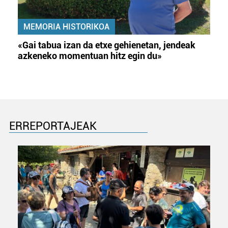
MEMORIA HISTORIKOA
«Gai tabua izan da etxe gehienetan, jendeak
azkeneko momentuan hitz egin du»
ERREPORTAJEAK