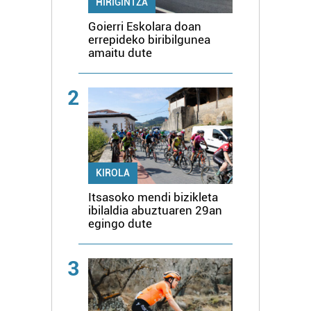
HIRIGINTZA
Goierri Eskolara doan
errepideko biribilgunea
amaitu dute
2
KIROLA
Itsasoko mendi bizikleta
ibilaldia abuztuaren 29an
egingo dute
3