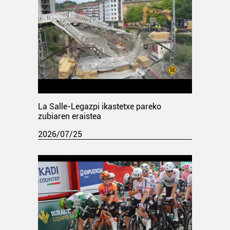
La Salle-Legazpi ikastetxe pareko
zubiaren eraistea
2026/07/25