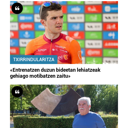
TXIRRINDULARITZA
«Entrenatzen duzun bideetan lehiatzeak
gehiago motibatzen zaitu»