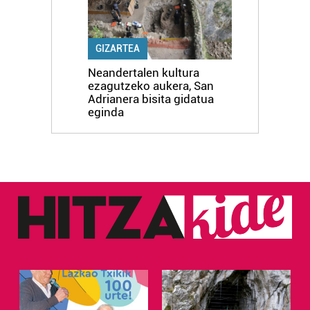
GIZARTEA
Neandertalen kultura
ezagutzeko aukera, San
Adrianera bisita gidatua
eginda