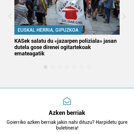
EUSKAL HERRIA, GIPUZKOA
KASek salatu du «jazarpen poliziala» jasan
Pa
dutela gose direnei ogitartekoak
da
emateagatik
«s
Azken berriak
Goierriko azken berriak jakin nahi dituzu? Harpidetu gure
buletinera!