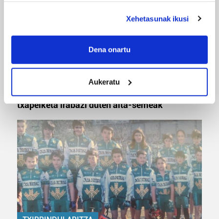
deklaraziotik edo Privacy triggerean klikatuz.
Xehetasunak ikusi
If you allow, we would also like to:
Collect information about your geographical
Dena onartu
location which can be accurate to within several
meters
MUSA
Aukeratu
Identify your device by actively scanning it for
Euxebio eta Ekaitz Zabala: Zumarragako mus
specific characteristics (fingerprinting)
txapelketa irabazi duten aita-semeak
Find out more about how your personal data is processed
and set your preferences in the
details section
.
Guk eta gure bazkideek zure datu pertsonalak
prozesatzen ditugu, zure IP zenbakia, besteak beste,
teknologia erabiliz, cookieak adibidez, iragarki eta eduki
pertsonalizatuak eskaintzeko, iragarkiak eta edukia
neurtzeko, jendeari buruzko informazioa biltzeko eta
produktuak garatzeko. Zure datuak nork eta zertarako
erabiltzen dituen hauta dezakezu.