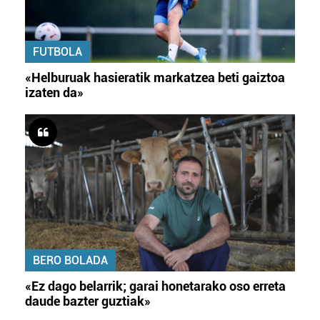
FUTBOLA
«Helburuak hasieratik markatzea beti gaiztoa
izaten da»
BERO BOLADA
«Ez dago belarrik; garai honetarako oso erreta
daude bazter guztiak»