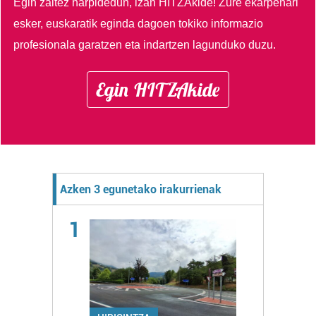
Egin zaitez harpidedun, izan HITZAkide!
Zure ekarpenari
esker, euskaratik eginda dagoen tokiko informazio
profesionala garatzen eta indartzen lagunduko duzu.
Egin HITZAkide
Azken 3 egunetako irakurrienak
1