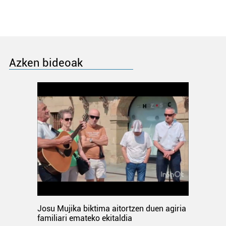
Azken bideoak
Josu Mujika biktima aitortzen duen agiria
familiari emateko ekitaldia