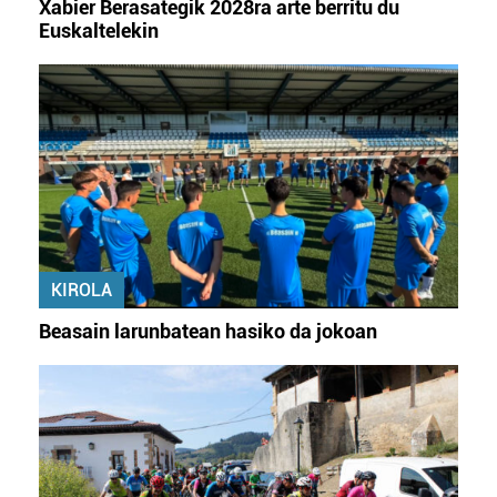
Xabier Berasategik 2028ra arte berritu du
Euskaltelekin
KIROLA
Beasain larunbatean hasiko da jokoan