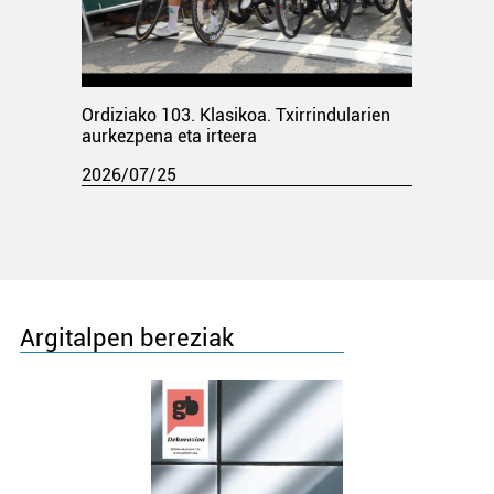
Ordiziako 103. Klasikoa. Txirrindularien
aurkezpena eta irteera
2026/07/25
Argitalpen bereziak