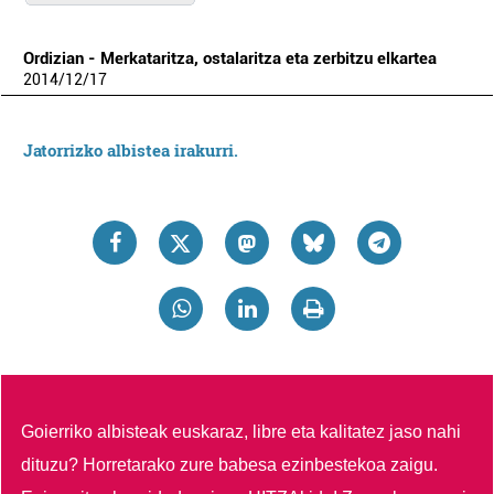
Ordizian - Merkataritza, ostalaritza eta zerbitzu elkartea
2014
/
12
/
17
Jatorrizko albistea irakurri.
Goierriko albisteak euskaraz, libre eta kalitatez jaso nahi
dituzu?
Horretarako zure babesa ezinbestekoa zaigu.