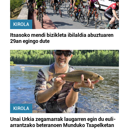
KIROLA
Itsasoko mendi bizikleta ibilaldia abuztuaren
29an egingo dute
KIROLA
Unai Urkia zegamarrak laugarren egin du euli-
arrantzako beteranoen Munduko Txapelketan