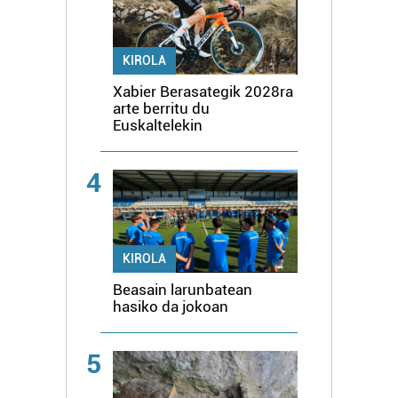
KIROLA
Xabier Berasategik 2028ra
arte berritu du
Euskaltelekin
4
KIROLA
Beasain larunbatean
hasiko da jokoan
5