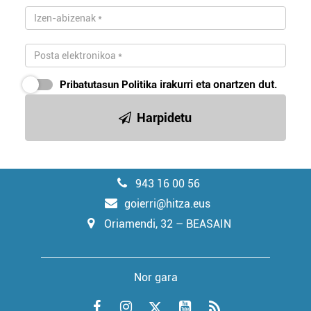
Pribatutasun Politika
irakurri eta onartzen dut.
Harpidetu
943 16 00 56
goierri@hitza.eus
Oriamendi, 32 – BEASAIN
Nor gara