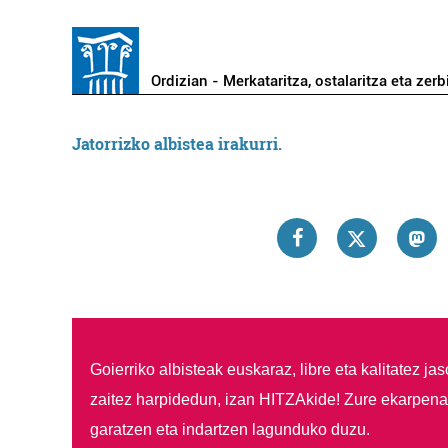
Ordizian - Merkataritza, ostalaritza eta zerb
Jatorrizko albistea irakurri.
Goierriko albisteak euskaraz, libre eta kalitatez ja
zaitez harpidedun, izan HITZAkide!
Zure ekarpenar
garatzen eta indartzen lagunduko duzu.