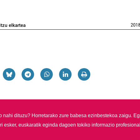
itzu elkartea
201
so nahi dituzu?
Horretarako zure babesa ezinbestekoa zaigu. Eg
i esker, euskaratik eginda dagoen tokiko informazio profesiona