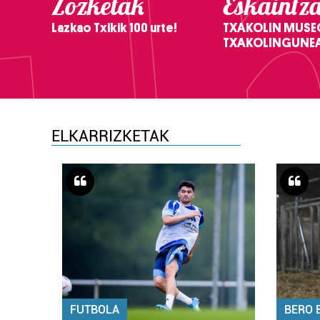
Zozketak
Eskaintz
Lazkao Txikik 100 urte!
TXAKOLIN MUSE
TXAKOLINGUNE
ELKARRIZKETAK
FUTBOLA
BERO 