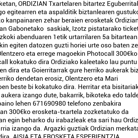
zketan, ORDIZIAN Txartelaren bitartez Eguberrit
o egitearren eta aspalditik biztanlearen gustuk
ko kanpainaren zehar beraien erosketak Ordizia
tean Gabonetako saskiak, Izotz pistatarako ticke
koki abenduaren 1etik urtarrilaren 5a bitartean
in egiten datozen guzti horiei urte oso baten z
Olentzero eta errege magoekin Photocall 300€ko
call kokatuko dira Ordiziako kaleetako lau puntu
en dira eta Goierritarrak gure herriko aukerak biz
riko dendetan erosiz, Olentzero eta Mari
n beste bi kokatuko dira. Herritar eta bisitaria
aukera izango dute, bakarrik, bikoteka edo tald
 baino lehen 671690980 telefono zenbakira
ean 300€ko erosketa-txartela zozketatuko da
ean egin beharko du irabazleak eta sari hau Ordi
rria izango da. Argazki guztiak Ordizian merkata
 dira. AISIA ETA EROSKETA ESPERIENTZIA