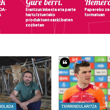
ak
Gure berri.
Hemero
OA-
Erantzun inkesta eta parte
Papereko ze
A
hartu Iztuetako
formatuan
produktuen saski baten
zozketan
BOLADA
TXIRRINDULARITZA