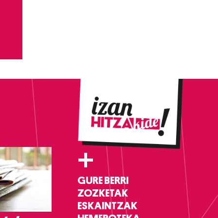
+
GURE BERRI
ZOZKETAK
ESKAINTZAK