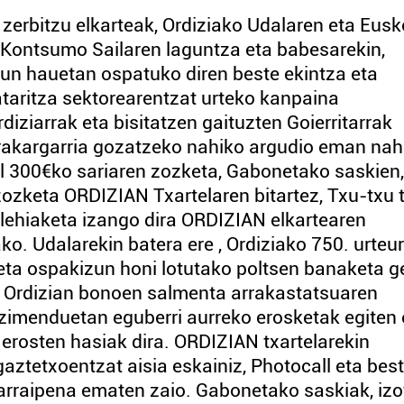
zerbitzu elkarteak, Ordiziako Udalaren eta Eusk
a Kontsumo Sailaren laguntza eta babesarekin,
un hauetan ospatuko diren beste ekintza eta
taritza sektorearentzat urteko kanpaina
iziarrak eta bisitatzen gaituzten Goierritarrak
erakargarria gozatzeko nahiko argudio eman nah
l 300€ko sariaren zozketa, Gabonetako saskien,
 zozketa ORDIZIAN Txartelaren bitartez, Txu-txu 
o lehiaketa izango dira ORDIZIAN elkartearen
. Udalarekin batera ere , Ordiziako 750. urteu
 eta ospakizun honi lotutako poltsen banaketa g
 Ordizian bonoen salmenta arrakastatsuaren
zimenduetan eguberri aurreko erosketak egiten 
erosten hasiak dira. ORDIZIAN txartelarekin
aztetxoentzat aisia eskainiz, Photocall eta bes
rraipena ematen zaio. Gabonetako saskiak, izo