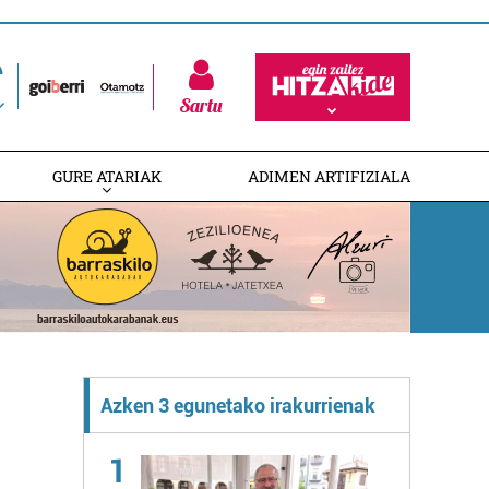
Sartu
GURE ATARIAK
ADIMEN ARTIFIZIALA
Azken 3 egunetako irakurrienak
1