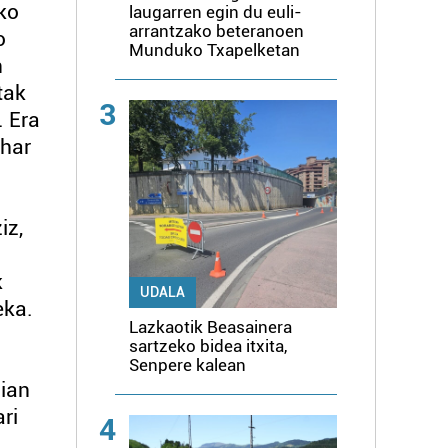
ako
laugarren egin du euli-
arrantzako beteranoen
o
Munduko Txapelketan
n
tak
3
. Era
ehar
iz,
k
UDALA
eka.
Lazkaotik Beasainera
sartzeko bidea itxita,
Senpere kalean
zian
ri
4