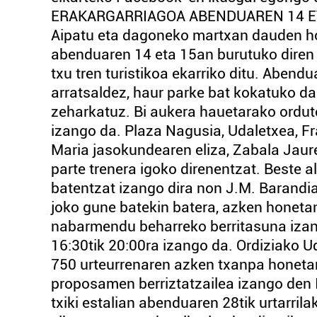
ERAKARGARRIAGOA ABENDUAREN 14 ET
Aipatu eta dagoneko martxan dauden ho
abenduaren 14 eta 15an burutuko diren 
txu tren turistikoa ekarriko ditu. Abend
arratsaldez, haur parke bat kokatuko da 
zeharkatuz. Bi aukera hauetarako ordute
izango da. Plaza Nagusia, Udaletxea, Fr
Maria jasokundearen eliza, Zabala Jaureg
parte trenera igoko direnentzat. Beste 
batentzat izango dira non J.M. Barandi
joko gune batekin batera, azken honeta
nabarmendu beharreko berritasuna izang
16:30tik 20:00ra izango da. Ordiziako U
750 urteurrenaren azken txanpa honetar
proposamen berriztatzailea izango den I
txiki estalian abenduaren 28tik urtarril