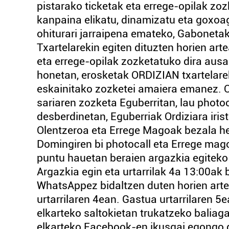
pistarako ticketak eta errege-opilak zo
kanpaina elikatu, dinamizatu eta goxoag
ohiturari jarraipena emateko, Gaboneta
Txartelarekin egiten dituzten horien ar
eta errege-opilak zozketatuko dira ausaz
honetan, erosketak ORDIZIAN txartelarek
eskainitako zozketei amaiera emanez. 
sariaren zozketa Eguberritan, lau photo
desberdinetan, Eguberriak Ordiziara irist
Olentzeroa eta Errege Magoak bezala her
Domingiren bi photocall eta Errege magoe
puntu hauetan beraien argazkia egiteko 
Argazkia egin eta urtarrilak 4a 13:00ak
WhatsAppez bidaltzen duten horien art
urtarrilaren 4ean. Gastua urtarrilaren 5
elkarteko saltokietan trukatzeko baliaga
elkarteko Facebook-en ikusgai egongo