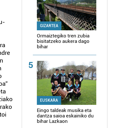
u-
GIZARTEA
Ormaiztegiko tren zubia
bisitatzeko aukera dago
ra
bihar
ndre
en
5
n
o
oa”
eta
ziako
EUSKARA
irako
Eingo taldeak musika eta
toi
dantza saioa eskainiko du
bihar Lazkaon