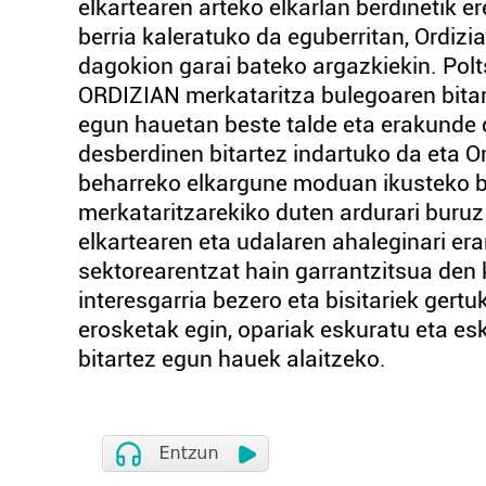
elkartearen arteko elkarlan berdinetik e
berria kaleratuko da eguberritan, Ordizi
dagokion garai bateko argazkiekin. Pol
ORDIZIAN merkataritza bulegoaren bitart
egun hauetan beste talde eta erakunde 
desberdinen bitartez indartuko da eta Ord
beharreko elkargune moduan ikusteko bal
merkataritzarekiko duten ardurari buruz
elkartearen eta udalaren ahaleginari e
sektorearentzat hain garrantzitsua den
interesgarria bezero eta bisitariek ger
erosketak egin, opariak eskuratu eta es
bitartez egun hauek alaitzeko.