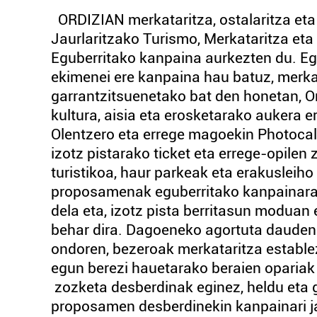
ORDIZIAN merkataritza, ostalaritza eta 
Jaurlaritzako Turismo, Merkataritza et
Eguberritako kanpaina aurkezten du. Eg
ekimenei ere kanpaina hau batuz, merka
garrantzitsuenetako bat den honetan, Ord
kultura, aisia eta erosketarako aukera 
Olentzero eta errege magoekin Photocal
izotz pistarako ticket eta errege-opilen
turistikoa, haur parkeak eta erakusleih
proposamenak eguberritako kanpainarako
dela eta, izotz pista berritasun moduan
behar dira. Dagoeneko agortuta dauden
ondoren, bezeroak merkataritza estable
egun berezi hauetarako beraien opariak 
zozketa desberdinak eginez, heldu eta g
proposamen desberdinekin kanpainari ja