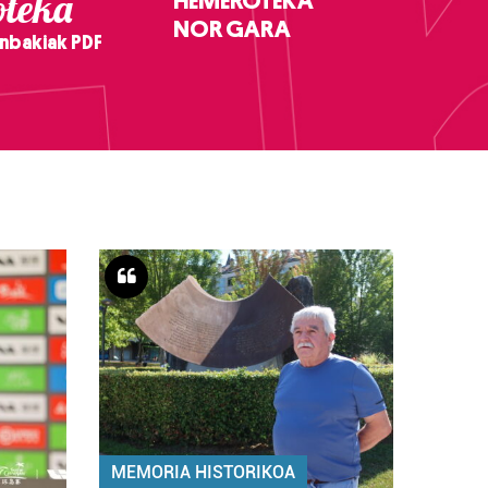
teka
HEMEROTEKA
NOR GARA
nbakiak PDF
MEMORIA HISTORIKOA