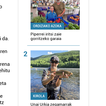
o
ORDIZIAKO AZOKA
Piperrei iritsi zaie
i da.
gorritzeko garaia
tren
2
rrena
ehitu
eta
te
KIROLA
tz
Unai Urkia zegamarrak