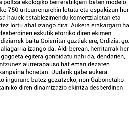
re poltsa ekologiko berrerabilgarri baten modelo
ako 750 urteurrenarekin lotuta eta ospakizun hon
tsa hauek establezimendu komertzialetan eta
ez lortu ahal izango dira. Aukera erakargarri ha
desberdinen eskutik etorriko diren ekimen
iziarrek baita Goierritar guztiak ere, Ordizia, g
iagarria izango da. Aldi berean, herritarrak her
 gogoeta egitera gonbidatu nahi da, dendarien,
rantzunez aurrerapauso bat eman dezaten
 kanpaina honetan. Dudarik gabe aukera
tuko ingurune batez gozatzeko, non Gabonetako
kainiko diren dinamizazio ekintza desberdinen