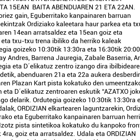
A 15EAN BAITA ABENDUAREN 21 ETA 22AN.
riez gain, Eguberritako kanpainaren barruan
ekintzak Ordiziako kaleetara haur parkea eta tx
uaren 14ean arratsaldez eta 15ean goiz eta
eta txu-txu trena ibiliko da herriko kaleak
gia goizeko 10:30tik 13:30ra eta 16:30tik 20:00
ay Andres, Barrena Jauregia, Zabale Baserria, A
ia eta D´elikatuz zentro izango dira ibilbidear
aldetik, abenduaren 21a eta 22a aukera desberdi
aren Plazan Kart pista kokatuko den umeentzak
n eta D´elikatuz zentroaren eskutik “AZATXO jok
o delarik. Ordutegia goizeko 10:30tik 13:30ra 
dalak, ORDIZIAN elkartearen laguntzarekin, Ordi
ako eta Eguberritako kanpainaren barruan herr
zotz pista sintetikoa kokatuko du kanpoko fron
ak 4ra, goiz eta arratsaldez. Udala eta ORDIZIAN