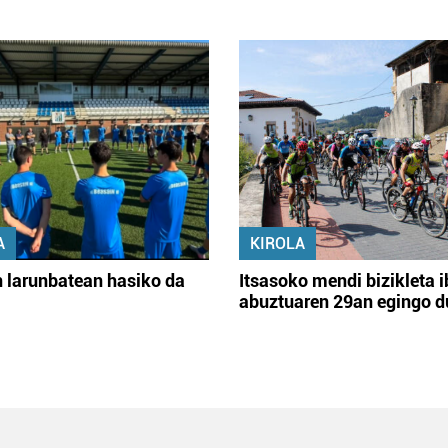
A
KIROLA
 larunbatean hasiko da
Itsasoko mendi bizikleta i
abuztuaren 29an egingo d