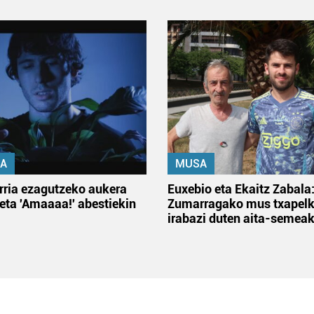
A
MUSA
rria ezagutzeko aukera
Euxebio eta Ekaitz Zabala
 eta 'Amaaaa!' abestiekin
Zumarragako mus txapelk
irabazi duten aita-semea