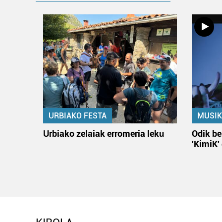
URBIAKO FESTA
MUSIK
Urbiako zelaiak erromeria leku
Odik be
'KimiK'