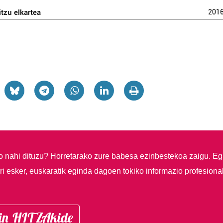
itzu elkartea
201
so nahi dituzu?
Horretarako zure babesa ezinbestekoa zaigu. Eg
i esker, euskaratik eginda dagoen tokiko informazio profesiona
in HITZAkide