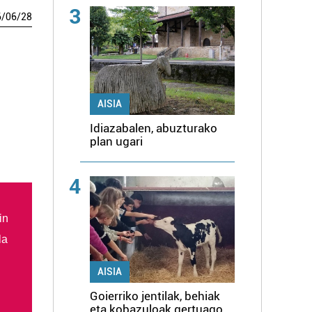
3
6
/
06
/
28
AISIA
Idiazabalen, abuzturako
plan ugari
4
in
la
AISIA
Goierriko jentilak, behiak
eta kobazuloak gertuago,