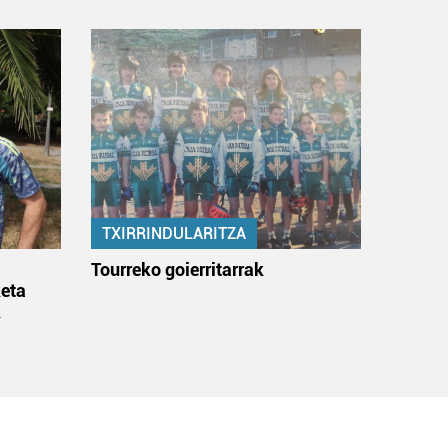
TXIRRINDULARITZA
:
Tourreko goierritarrak
eta
k