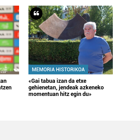
MEMORIA HISTORIKOA
tan
«Gai tabua izan da etxe
atzen
gehienetan, jendeak azkeneko
momentuan hitz egin du»