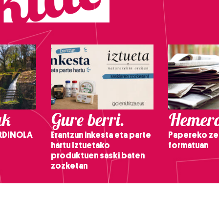
ak
Gure berri.
Hemero
RDINOLA
Erantzun inkesta eta parte
Papereko ze
hartu Iztuetako
formatuan
produktuen saski baten
zozketan