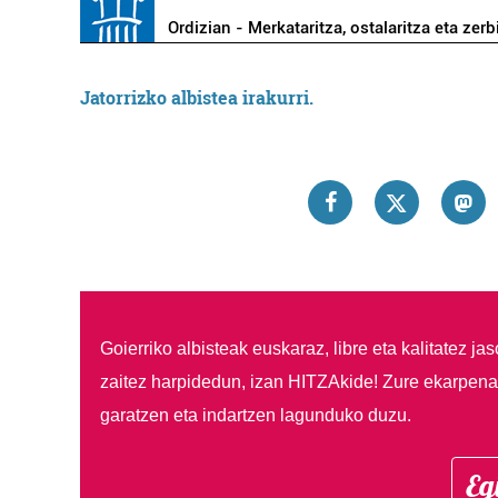
Ordizian - Merkataritza, ostalaritza eta zerb
Jatorrizko albistea irakurri.
Goierriko albisteak euskaraz, libre eta kalitatez ja
zaitez harpidedun, izan HITZAkide!
Zure ekarpenar
garatzen eta indartzen lagunduko duzu.
Eg