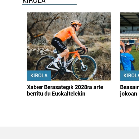
KIROLA
KIROLA
KIROL
Xabier Berasategik 2028ra arte
Beasain
berritu du Euskaltelekin
jokoan