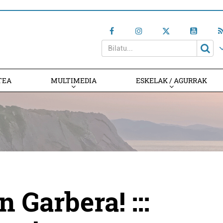
TEA
MULTIMEDIA
ESKELAK / AGURRAK
 Garbera! :::