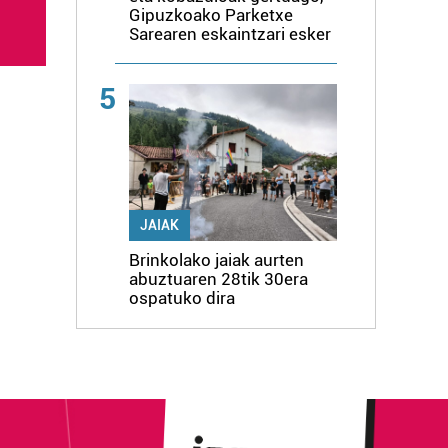
Gipuzkoako Parketxe
Sarearen eskaintzari esker
5
JAIAK
Brinkolako jaiak aurten
abuztuaren 28tik 30era
ospatuko dira