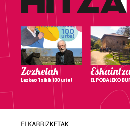
Zozketak
Eskaintz
Lazkao Txikik 100 urte!
EL POBALEKO BU
ELKARRIZKETAK