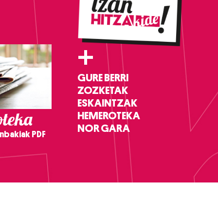
+
GURE BERRI
ZOZKETAK
ESKAINTZAK
teka
HEMEROTEKA
NOR GARA
nbakiak PDF