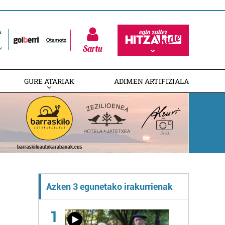
Sartu
GURE ATARIAK
ADIMEN ARTIFIZIALA
Azken 3 egunetako irakurrienak
1