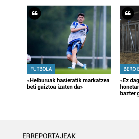
FUTBOLA
BERO 
«Helburuak hasieratik markatzea
«Ez dag
beti gaiztoa izaten da»
honetar
bazter 
ERREPORTAJEAK