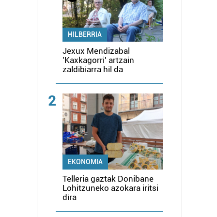
HILBERRIA
Jexux Mendizabal
'Kaxkagorri' artzain
zaldibiarra hil da
2
EKONOMIA
Telleria gaztak Donibane
Lohitzuneko azokara iritsi
dira