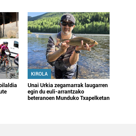
KIROLA
bilaldia
Unai Urkia zegamarrak laugarren
ute
egin du euli-arrantzako
beteranoen Munduko Txapelketan