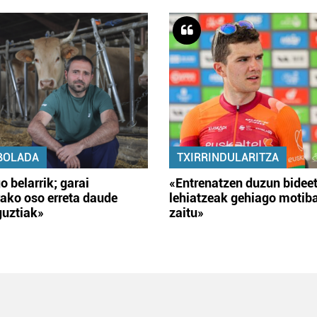
BOLADA
TXIRRINDULARITZA
o belarrik; garai
«Entrenatzen duzun bidee
ako oso erreta daude
lehiatzeak gehiago motib
guztiak»
zaitu»