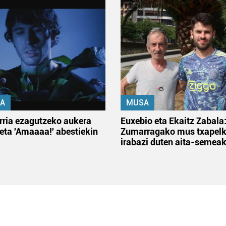
A
MUSA
rria ezagutzeko aukera
Euxebio eta Ekaitz Zabala
 eta 'Amaaaa!' abestiekin
Zumarragako mus txapelk
irabazi duten aita-semea