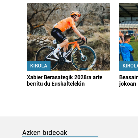
KIROLA
KIROL
Xabier Berasategik 2028ra arte
Beasain
berritu du Euskaltelekin
jokoan
Azken bideoak