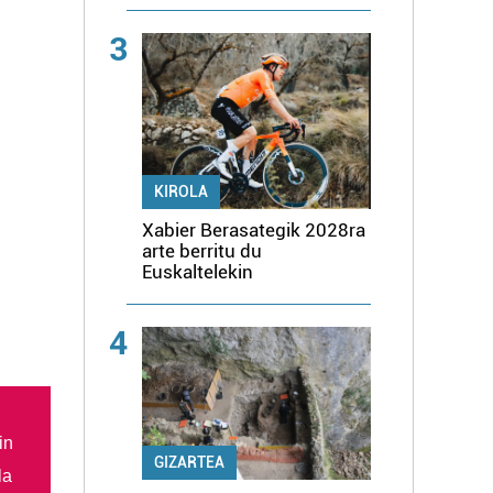
3
KIROLA
Xabier Berasategik 2028ra
arte berritu du
Euskaltelekin
4
in
GIZARTEA
la