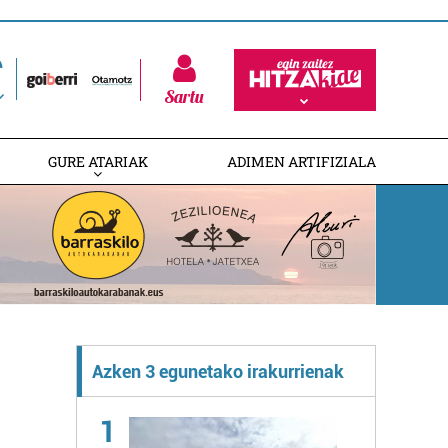
Sartu
GURE ATARIAK
ADIMEN ARTIFIZIALA
Azken 3 egunetako irakurrienak
1