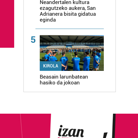
Neandertalen kultura
ezagutzeko aukera, San
Adrianera bisita gidatua
eginda
5
KIROLA
Beasain larunbatean
hasiko da jokoan