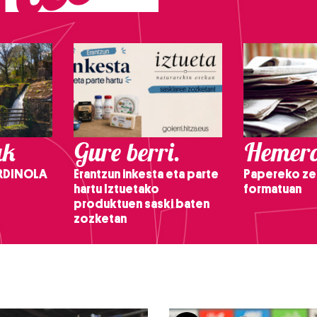
ak
Gure berri.
Hemero
RDINOLA
Erantzun inkesta eta parte
Papereko ze
hartu Iztuetako
formatuan
produktuen saski baten
zozketan