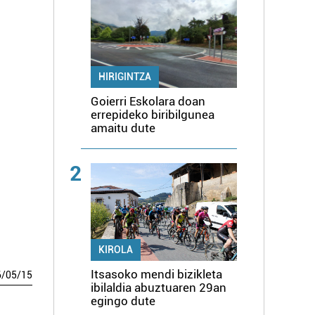
HIRIGINTZA
Goierri Eskolara doan
errepideko biribilgunea
amaitu dute
2
KIROLA
Itsasoko mendi bizikleta
6
/
05
/
15
ibilaldia abuztuaren 29an
egingo dute