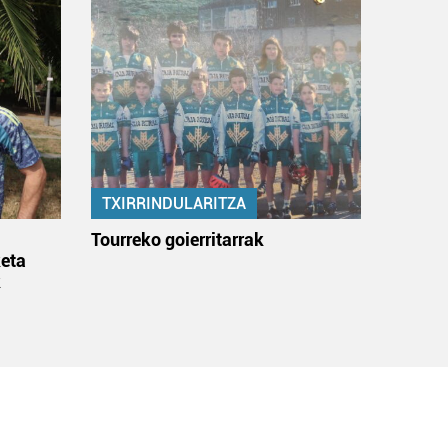
TXIRRINDULARITZA
:
Tourreko goierritarrak
eta
k