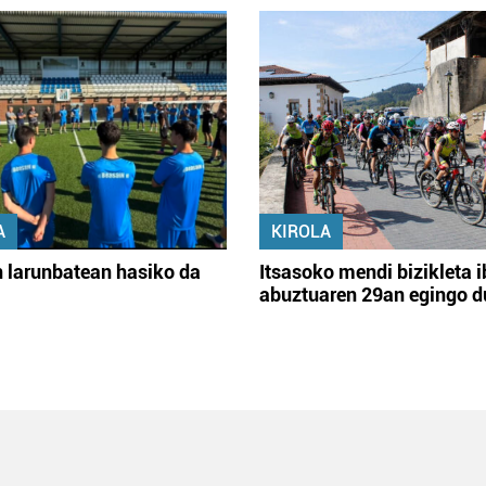
A
KIROLA
 larunbatean hasiko da
Itsasoko mendi bizikleta i
abuztuaren 29an egingo d