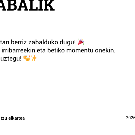
ZABALIK
etan berriz zabalduko dugu!
, irribarreekin eta betiko momentu onekin.
ituztegu!
itzu elkartea
202