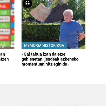
MEMORIA HISTORIKOA
tan
«Gai tabua izan da etxe
atzen
gehienetan, jendeak azkeneko
momentuan hitz egin du»