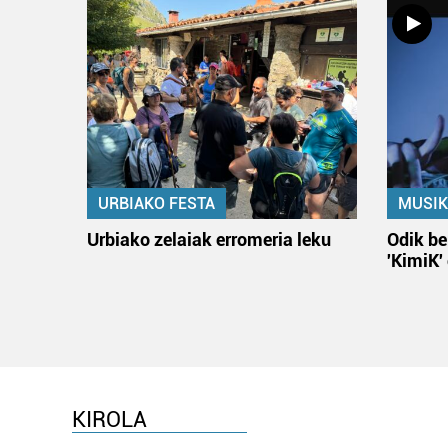
URBIAKO FESTA
MUSIK
Urbiako zelaiak erromeria leku
Odik be
'KimiK'
KIROLA