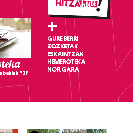
+
GURE BERRI
ZOZKETAK
ESKAINTZAK
teka
HEMEROTEKA
NOR GARA
nbakiak PDF