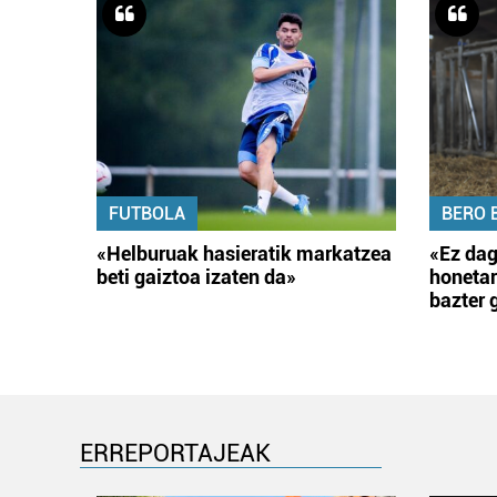
FUTBOLA
BERO 
«Helburuak hasieratik markatzea
«Ez dag
beti gaiztoa izaten da»
honetar
bazter 
ERREPORTAJEAK