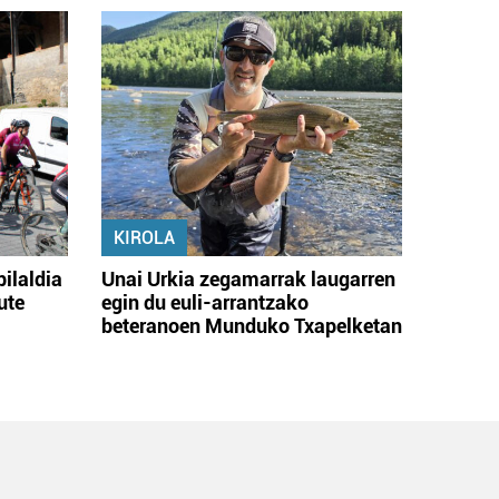
KIROLA
bilaldia
Unai Urkia zegamarrak laugarren
ute
egin du euli-arrantzako
beteranoen Munduko Txapelketan