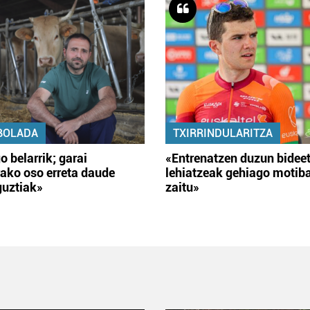
BOLADA
TXIRRINDULARITZA
o belarrik; garai
«Entrenatzen duzun bidee
ako oso erreta daude
lehiatzeak gehiago motib
guztiak»
zaitu»