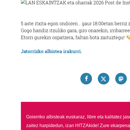
5 aste itxita egon ondoren… gaur 18:00etan berri
Gogo handiz itzuliko gara, giro onarekin, irribar
Etorri gurekin ospatzera, faltan bota zaituztegu!
Jatorrizko albistea irakurri.
Goierriko albisteak euskaraz, libre eta kalitatez ja
zaitez harpidedun, izan HITZAkide!
Zure ekarpenar