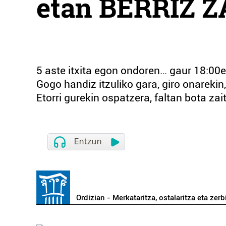
etan BERRIZ 
5 aste itxita egon ondoren… gaur 18:00
Gogo handiz itzuliko gara, giro onarekin
Etorri gurekin ospatzera, faltan bota za
Ordizian - Merkataritza, ostalaritza eta zerb