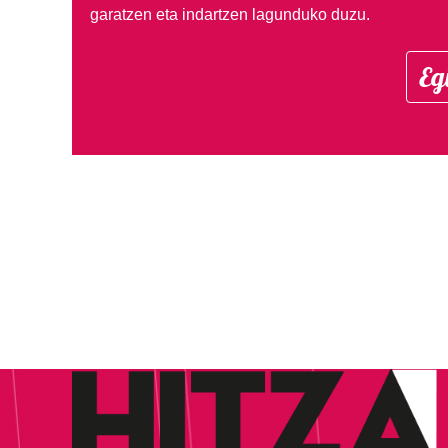
garatzen eta indartzen lagunduko duzu.
Eg