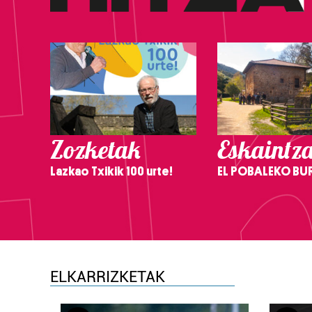
Zozketak
Eskaintz
Lazkao Txikik 100 urte!
EL POBALEKO BU
ELKARRIZKETAK