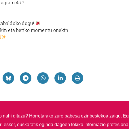
z zabalduko dugu!
reekin eta betiko momentu onekin.
so nahi dituzu?
Horretarako zure babesa ezinbestekoa zaigu. Eg
i esker, euskaratik eginda dagoen tokiko informazio profesiona