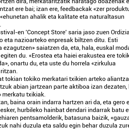
ortzen dira, merkataritzatik haratago doazenak e
ntzat ere bai; izan ere, feedbackak «zer produkt
 «ehunetan ahalik eta kalitate eta naturaltasun
.
tival-en 'Concept Store' saria jaso zuen Ordizi
 eta nazioarteko enpresak biltzen ditu. Esti
a ezagutzen» saiatzen da, eta, hala, euskal mod
egiten du. «Erostea eta haiei erakustea ere toki
», onartu du, eta uste du horrela «zirkulua
ritzan.
at tokian tokiko merkatari txikien arteko aliantz
zuk abian jartzean parte aktiboa izan dezaten,
 merkatu txikiak.
an, baina orain indarra hartzen ari da, eta gero 
 esker, hurbileko hainbat dendari indarrak batu e
ehiaren pentsamolderik, batasuna baizik, «gauz
zuk nahi duzula eta saldu egin behar duzula zur