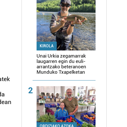
KIROLA
Unai Urkia zegamarrak
laugarren egin du euli-
arrantzako beteranoen
Munduko Txapelketan
atek
2
da
idean
ORDIZIAKO AZOKA