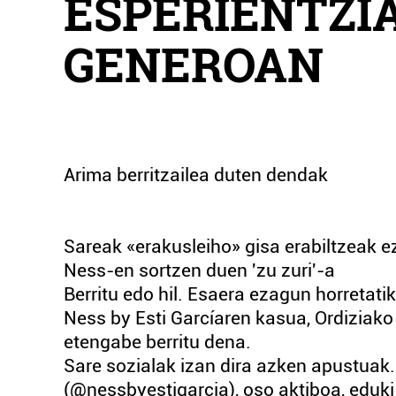
ESPERIENTZI
GENEROAN
Arima berritzailea duten dendak
Sareak «erakusleiho» gisa erabiltzeak ez
Ness-en sortzen duen 'zu zuri'-a
Berritu edo hil. Esaera ezagun horretatik
Ness by Esti Garcíaren kasua, Ordiziako
etengabe berritu dena.
Sare sozialak izan dira azken apustuak.
(@nessbyestigarcia), oso aktiboa, eduki 