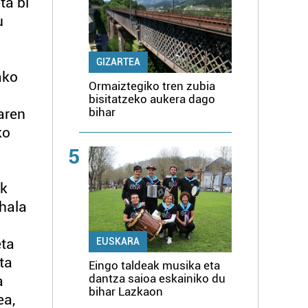
ta bi
u
GIZARTEA
ako
Ormaiztegiko tren zubia
bisitatzeko aukera dago
bihar
aren
ko
5
ak
 hala
eta
EUSKARA
ta
Eingo taldeak musika eta
dantza saioa eskainiko du
a
bihar Lazkaon
ea,