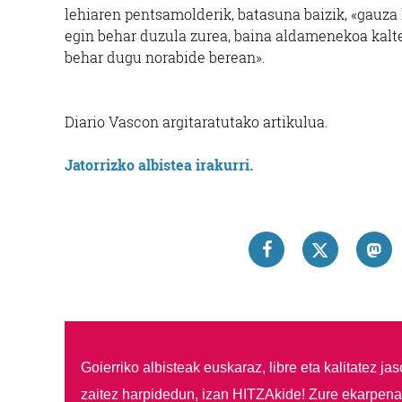
lehiaren pentsamolderik, batasuna baizik, «gauza 
egin behar duzula zurea, baina aldamenekoa kalte
behar dugu norabide berean».
Diario Vascon argitaratutako artikulua.
Jatorrizko albistea irakurri.
Goierriko albisteak euskaraz, libre eta kalitatez ja
zaitez harpidedun, izan HITZAkide!
Zure ekarpenar