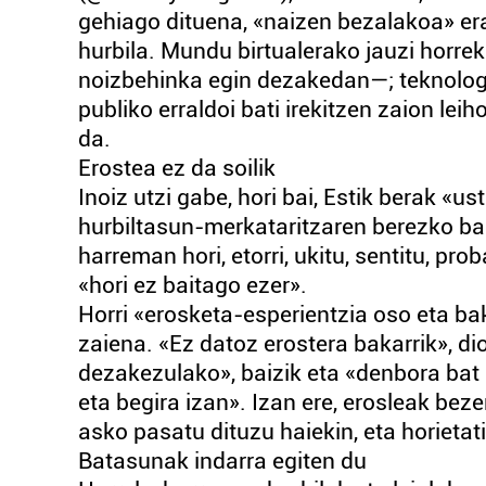
gehiago dituena, «naizen bezalakoa» er
hurbila. Mundu birtualerako jauzi horre
noizbehinka egin dezakedan—; teknologi
publiko erraldoi bati irekitzen zaion le
da.
Erostea ez da soilik
Inoiz utzi gabe, hori bai, Estik berak «
hurbiltasun-merkataritzaren berezko bal
harreman hori, etorri, ukitu, sentitu, pro
«hori ez baitago ezer».
Horri «erosketa-esperientzia oso eta ba
zaiena. «Ez datoz erostera bakarrik», d
dezakezulako», baizik eta «denbora bat h
eta begira izan». Izan ere, erosleak beze
asko pasatu dituzu haiekin, eta horieta
Batasunak indarra egiten du