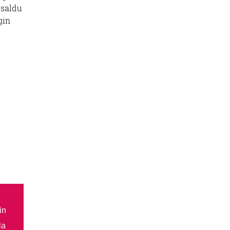
 saldu
gin
in
la