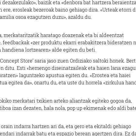
 dezakezulako», baizik eta «denbora bat hartzera beraientza
n ere, erosleak bezeroak baino gehiago dira. «Urteak etorri d
 familia osoa ezagutzen duzu», azaldu du.
ra, merkataritzatik haratago doazenak eta bi aldeentzat
re, feedbackak «zer produktu ekarri erabakitzera bideratzen 
n handiena lortzearen» alde egiten du beti.
oncept Store’ saria jaso zuen Ordiziako saltoki honek. Ber
en ditu. Esti «hemengo diseinatzaileak eta haien lana ezag
loratzen» laguntzeko apustua egiten du. «Erostea eta haiei
ua egitea da», onartu du, eta uste du horrela «zirkulua han
tokiko merkatari txikien arteko aliantzak egiteko gogoa da,
tiboa izan dezaten, hala nola, pop up ekimenak edo aldi bat
orain indarra hartzen ari da, eta gero eta ekitaldi gehiago
dendari indarrak batu eta espazio berean agertzen dira. Ez d