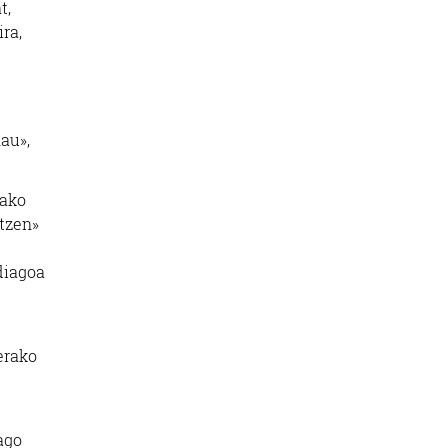
t,
ira,
nau»,
tako
utzen»
diagoa
erako
ago