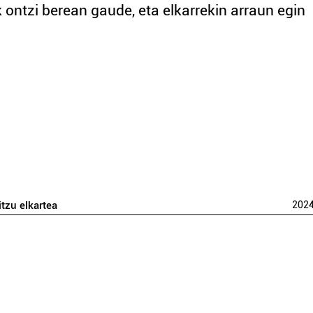
ontzi berean gaude, eta elkarrekin arraun egin
itzu elkartea
202