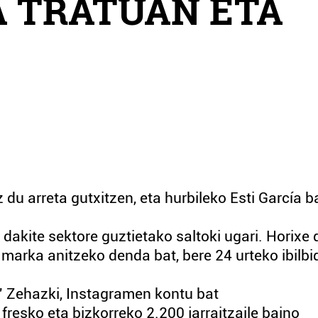
A TRATUAN ETA
 du arreta gutxitzen, eta hurbileko Esti García b
 dakite sektore guztietako saltoki ugari. Horixe 
 marka anitzeko denda bat, bere 24 urteko ibilb
' Zehazki, Instagramen kontu bat
fresko eta bizkorreko 2.200 jarraitzaile baino