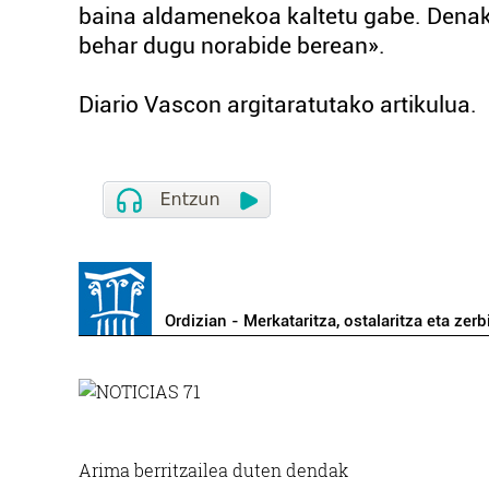
baina aldamenekoa kaltetu gabe. Denak 
behar dugu norabide berean».
Diario Vascon argitaratutako artikulua.
Ordizian - Merkataritza, ostalaritza eta zerb
Arima berritzailea duten dendak