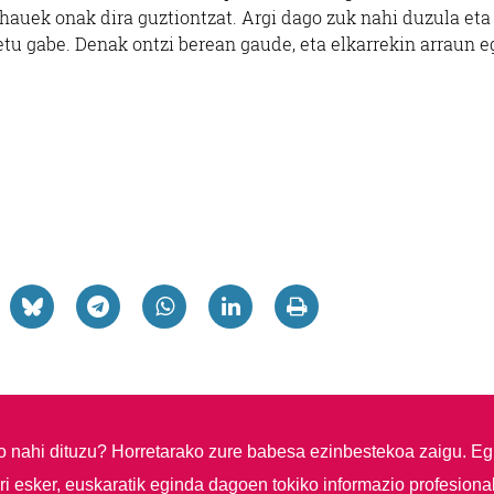
hauek onak dira guztiontzat. Argi dago zuk nahi duzula eta
tu gabe. Denak ontzi berean gaude, eta elkarrekin arraun e
so nahi dituzu?
Horretarako zure babesa ezinbestekoa zaigu. Eg
i esker, euskaratik eginda dagoen tokiko informazio profesiona