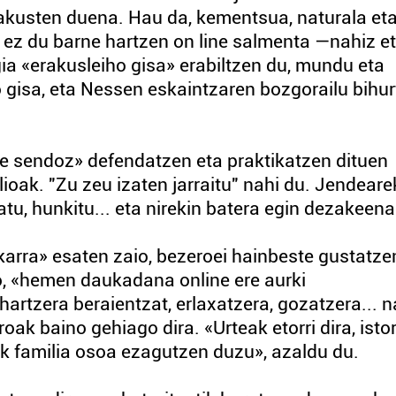
akusten duena. Hau da, kementsua, naturala et
k ez du barne hartzen on line salmenta —nahiz e
a «erakusleiho gisa» erabiltzen du, mundu eta
iho gisa, eta Nessen eskaintzaren bozgorailu bihu
uste sendoz» defendatzen eta praktikatzen dituen
ioak. "Zu zeu izaten jarraitu" nahi du. Jendeare
batu, hunkitu... eta nirekin batera egin dezakeena
karra» esaten zaio, bezeroei hainbeste gustatze
io, «hemen daukadana online ere aurki
artzera beraientzat, erlaxatzera, gozatzera... n
roak baino gehiago dira. «Urteak etorri dira, isto
tik familia osoa ezagutzen duzu», azaldu du.