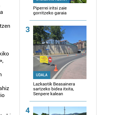
a
Piperrei iritsi zaie
ta
gorritzeko garaia
rtzen
3
kiko
»,
n
UDALA
Lazkaotik Beasainera
ahiz
sartzeko bidea itxita,
Senpere kalean
rio
4