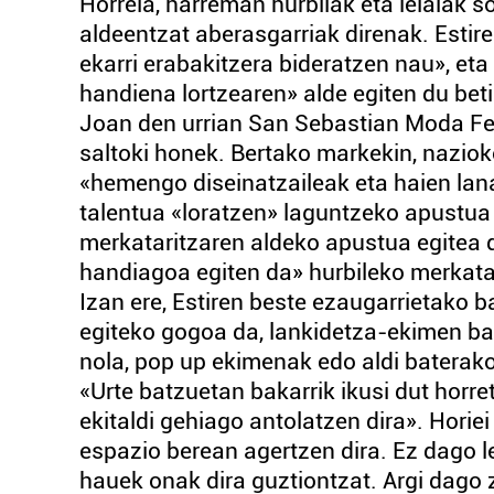
Horrela, harreman hurbilak eta leialak s
aldeentzat aberasgarriak direnak. Estire
ekarri erabakitzera bideratzen nau», eta
handiena lortzearen» alde egiten du beti
Joan den urrian San Sebastian Moda Fes
saltoki honek. Bertako markekin, nazioko
«hemengo diseinatzaileak eta haien lan
talentua «loratzen» laguntzeko apustua 
merkataritzaren aldeko apustua egitea da
handiagoa egiten da» hurbileko merkata
Izan ere, Estiren beste ezaugarrietako b
egiteko gogoa da, lankidetza-ekimen bat
nola, pop up ekimenak edo aldi baterako
«Urte batzuetan bakarrik ikusi dut horret
ekitaldi gehiago antolatzen dira». Horiei
espazio berean agertzen dira. Ez dago l
hauek onak dira guztiontzat. Argi dago 