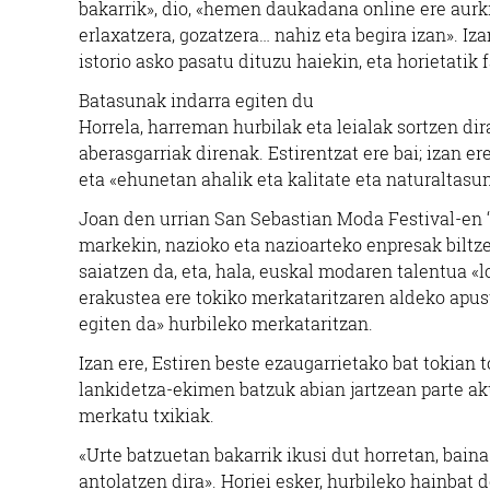
bakarrik», dio, «hemen daukadana online ere aurki
erlaxatzera, gozatzera… nahiz eta begira izan». Iza
istorio asko pasatu dituzu haiekin, eta horietatik
Batasunak indarra egiten du
Horrela, harreman hurbilak eta leialak sortzen di
aberasgarriak direnak. Estirentzat ere bai; izan e
eta «ehunetan ahalik eta kalitate eta naturaltasu
Joan den urrian San Sebastian Moda Festival-en ‘C
markekin, nazioko eta nazioarteko enpresak biltz
saiatzen da, eta, hala, euskal modaren talentua «
erakustea ere tokiko merkataritzaren aldeko apust
egiten da» hurbileko merkataritzan.
Izan ere, Estiren beste ezaugarrietako bat tokian 
lankidetza-ekimen batzuk abian jartzean parte ak
merkatu txikiak.
«Urte batzuetan bakarrik ikusi dut horretan, baina 
antolatzen dira». Horiei esker, hurbileko hainbat 