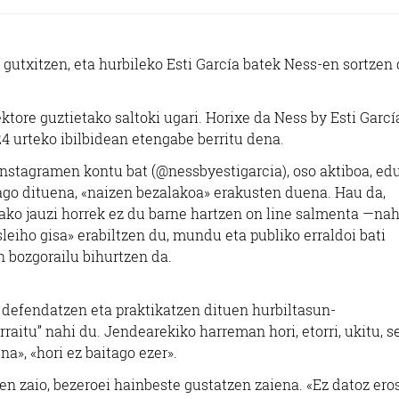
a gutxitzen, eta hurbileko Esti García batek Ness-en sortzen
ektore guztietako saltoki ugari. Horixe da Ness by Esti Garc
4 urteko ibilbidean etengabe berritu dena.
 Instagramen kontu bat (@nessbyestigarcia), oso aktiboa, ed
hiago dituena, «naizen bezalakoa» erakusten duena. Hau da,
ako jauzi horrek ez du barne hartzen on line salmenta —nah
eiho gisa» erabiltzen du, mundu eta publiko erraldoi bati
n bozgorailu bihurtzen da.
z» defendatzen eta praktikatzen dituen hurbiltasun-
raitu” nahi du. Jendearekiko harreman hori, etorri, ukitu, se
a», «hori ez baitago ezer».
en zaio, bezeroei hainbeste gustatzen zaiena. «Ez datoz ero