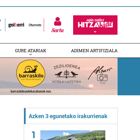
Sartu
GURE ATARIAK
ADIMEN ARTIFIZIALA
Azken 3 egunetako irakurrienak
1