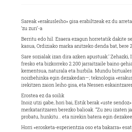
Sareak «erakusleiho» gisa erabiltzeak ez du arret
‘zu zuri’-a
Berritu edo hil. Esaera ezagun horretatik dakite s
kasua, Ordiziako marka anitzeko denda bat, bere 2
Sare sozialak izan dira azken apustuak.’ Zehazki,
fresko eta bizkorreko 2.200 jarraitzaile baino ge
kementsua, naturala eta hurbila. Mundu birtualer
noizbehinka egin dezakedan—; teknologia «erakusl
irekitzen zaion leiho gisa, eta Nessen eskaintzare
Erostea ez da soilik
Inoiz utzi gabe, hori bai, Estik berak «uste sendo
merkataritzaren berezko balioak. “Zu zeu izaten jar
probatu, hunkitu… eta nirekin batera egin dezakeen
Horri «erosketa-esperientzia oso eta bakarra» esat