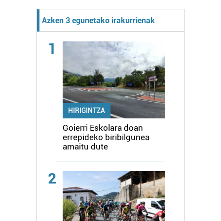
Azken 3 egunetako irakurrienak
1
HIRIGINTZA
Goierri Eskolara doan
errepideko biribilgunea
amaitu dute
2