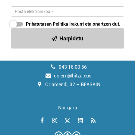
Pribatutasun Politika
irakurri eta onartzen dut.
Harpidetu
943 16 00 56
goierri@hitza.eus
Oriamendi, 32 – BEASAIN
Nor gara