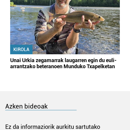
KIROLA
Unai Urkia zegamarrak laugarren egin du euli-
arrantzako beteranoen Munduko Txapelketan
Azken bideoak
Ez da informaziorik aurkitu sartutako