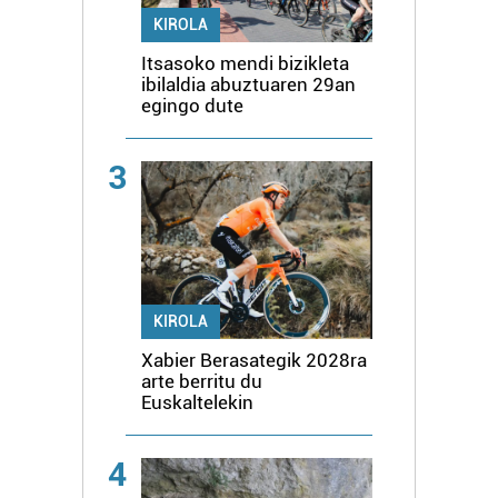
KIROLA
Itsasoko mendi bizikleta
ibilaldia abuztuaren 29an
egingo dute
3
KIROLA
Xabier Berasategik 2028ra
arte berritu du
Euskaltelekin
4