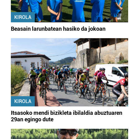
KIROLA
Beasain larunbatean hasiko da jokoan
KIROLA
Itsasoko mendi bizikleta ibilaldia abuztuaren
29an egingo dute