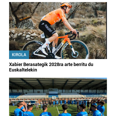
KIROLA
Xabier Berasategik 2028ra arte berritu du
Euskaltelekin