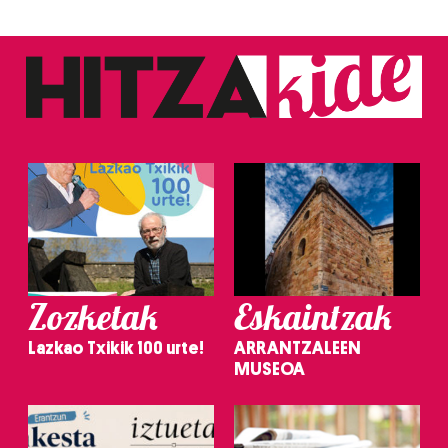
Zozketak
Eskaintzak
Lazkao Txikik 100 urte!
ARRANTZALEEN
MUSEOA