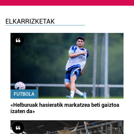
ELKARRIZKETAK
FUTBOLA
«Helburuak hasieratik markatzea beti gaiztoa
izaten da»