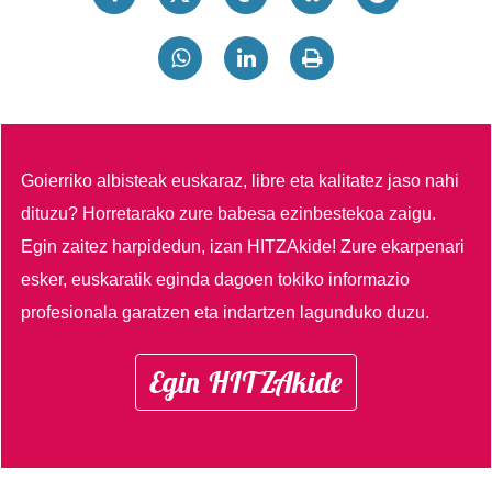
Goierriko albisteak euskaraz, libre eta kalitatez jaso nahi
dituzu?
Horretarako zure babesa ezinbestekoa zaigu.
Egin zaitez harpidedun, izan HITZAkide!
Zure ekarpenari
esker, euskaratik eginda dagoen tokiko informazio
profesionala garatzen eta indartzen lagunduko duzu.
Egin HITZAkide