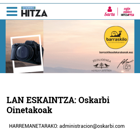
Sartu
LAN ESKAINTZA: Oskarbi
Oinetakoak
HARREMANETARAKO: administracion@oskarbi.com