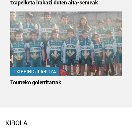
txapelketa irabazi duten aita-semeak
TXIRRINDULARITZA
Tourreko goierritarrak
KIROLA