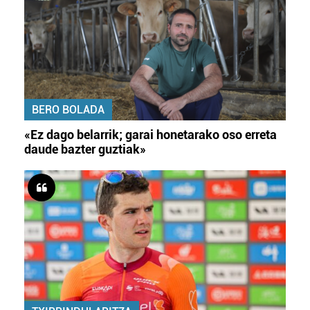
BERO BOLADA
«Ez dago belarrik; garai honetarako oso erreta
daude bazter guztiak»