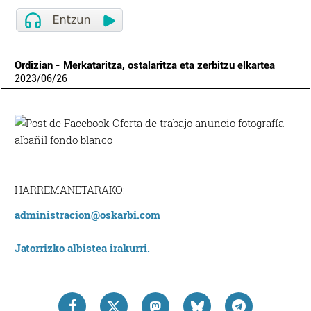
Ordizian - Merkataritza, ostalaritza eta zerbitzu elkartea
2023
/
06
/
26
HARREMANETARAKO:
administracion@oskarbi.com
Jatorrizko albistea irakurri.