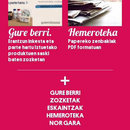
Gure berri.
Hemeroteka
Erantzun inkesta eta
Papereko zenbakiak
parte hartu Iztuetako
PDF formatuan
produktuen saski
baten zozketan
+
GURE BERRI
ZOZKETAK
ESKAINTZAK
HEMEROTEKA
NOR GARA