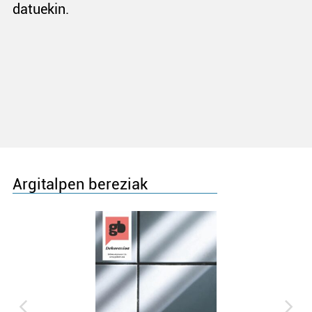
datuekin.
Argitalpen bereziak