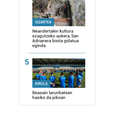
GIZARTEA
Neandertalen kultura
ezagutzeko aukera, San
Adrianera bisita gidatua
eginda
5
KIROLA
Beasain larunbatean
hasiko da jokoan