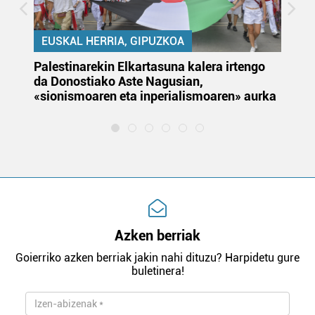
EUSKAL HERRIA, GIPUZKOA
Palestinarekin Elkartasuna kalera irtengo
Do
da Donostiako Aste Nagusian,
du
«sionismoaren eta inperialismoaren» aurka
et
Azken berriak
Goierriko azken berriak jakin nahi dituzu? Harpidetu gure
buletinera!