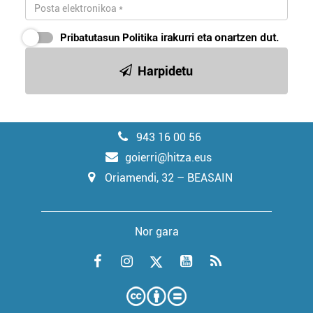
Pribatutasun Politika
irakurri eta onartzen dut.
Harpidetu
943 16 00 56
goierri@hitza.eus
Oriamendi, 32 – BEASAIN
Nor gara