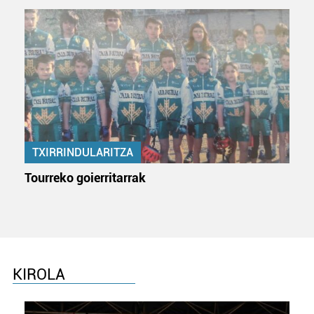
TXIRRINDULARITZA
Tourreko goierritarrak
KIROLA