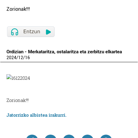
Zorionak!!!
Ordizian - Merkataritza, ostalaritza eta zerbitzu elkartea
2024
/
12
/
16
Zorionak!!!
Jatorrizko albistea irakurri.