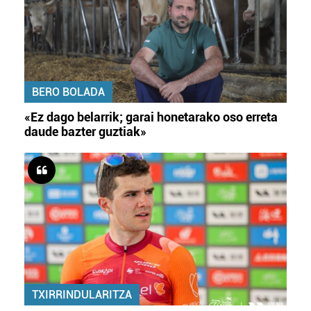
BERO BOLADA
«Ez dago belarrik; garai honetarako oso erreta
daude bazter guztiak»
TXIRRINDULARITZA