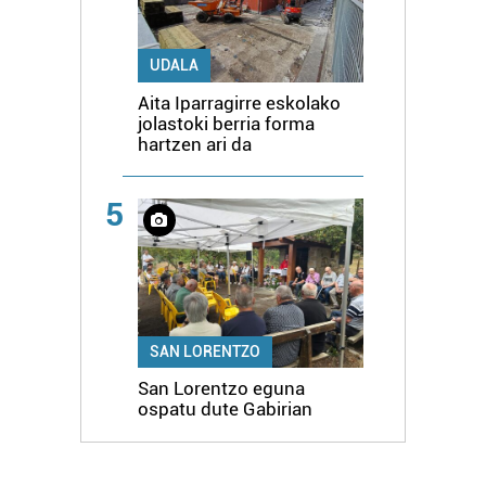
UDALA
Aita Iparragirre eskolako
jolastoki berria forma
hartzen ari da
5
SAN LORENTZO
San Lorentzo eguna
ospatu dute Gabirian