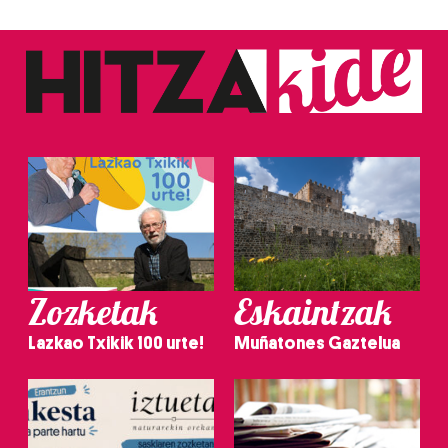
Zozketak
Eskaintzak
Lazkao Txikik 100 urte!
Muñatones Gaztelua