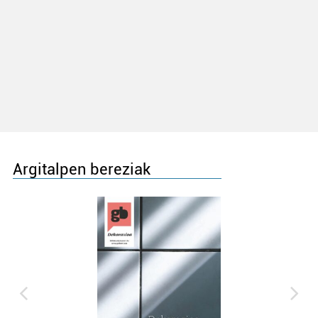
Argitalpen bereziak