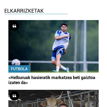
ELKARRIZKETAK
FUTBOLA
«Helburuak hasieratik markatzea beti gaiztoa
izaten da»