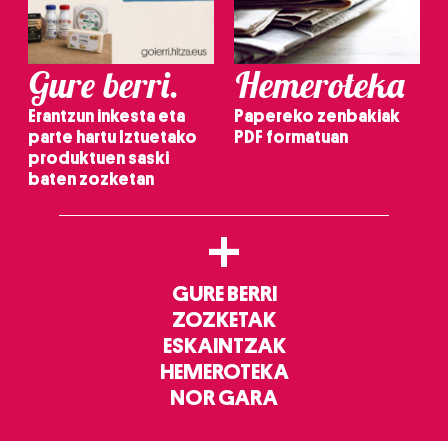
Gure berri.
Hemeroteka
Erantzun inkesta eta
Papereko zenbakiak
parte hartu Iztuetako
PDF formatuan
produktuen saski
baten zozketan
+
GURE BERRI
ZOZKETAK
ESKAINTZAK
HEMEROTEKA
NOR GARA