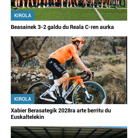
KIROLA
Beasainek 3-2 galdu du Reala C-ren aurka
KIROLA
Xabier Berasategik 2028ra arte berritu du
Euskaltelekin