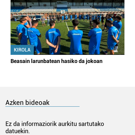
KIROLA
Beasain larunbatean hasiko da jokoan
Azken bideoak
Ez da informaziorik aurkitu sartutako
datuekin.