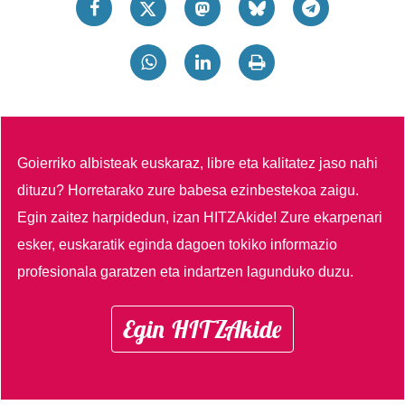
Goierriko albisteak euskaraz, libre eta kalitatez jaso nahi
dituzu?
Horretarako zure babesa ezinbestekoa zaigu.
Egin zaitez harpidedun, izan HITZAkide!
Zure ekarpenari
esker, euskaratik eginda dagoen tokiko informazio
profesionala garatzen eta indartzen lagunduko duzu.
Egin HITZAkide