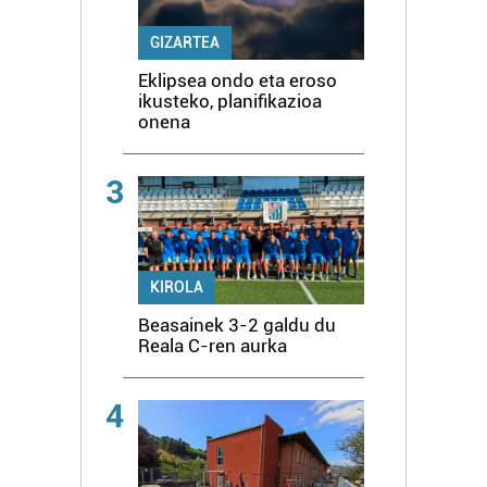
GIZARTEA
Eklipsea ondo eta eroso
ikusteko, planifikazioa
onena
3
KIROLA
Beasainek 3-2 galdu du
Reala C-ren aurka
4