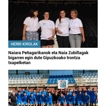
HERRI KIROLAK
Naiara Peñagarikanok eta Naia Zubillagak
bigarren egin dute Gipuzkoako trontza
txapelketan