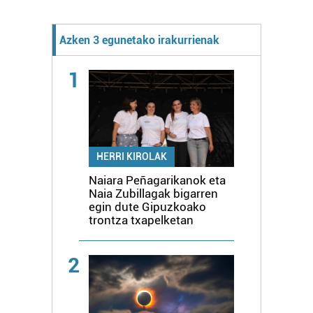
Azken 3 egunetako irakurrienak
1
HERRI KIROLAK
Naiara Peñagarikanok eta
Naia Zubillagak bigarren
egin dute Gipuzkoako
trontza txapelketan
2