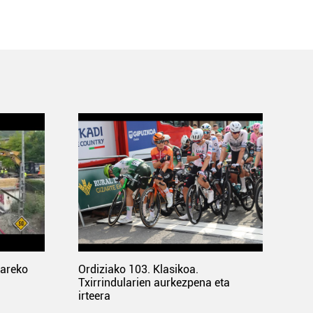
pareko
Ordiziako 103. Klasikoa.
Txirrindularien aurkezpena eta
irteera