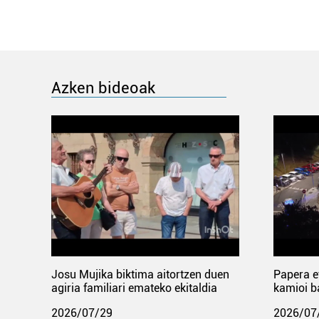
Azken bideoak
Josu Mujika biktima aitortzen duen
Papera e
agiria familiari emateko ekitaldia
kamioi b
2026/07/29
2026/07