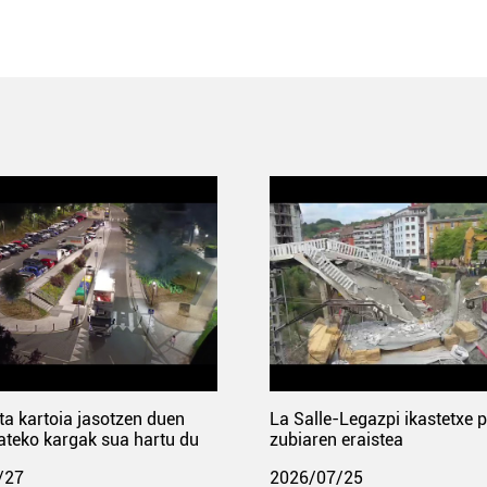
ta kartoia jasotzen duen
La Salle-Legazpi ikastetxe 
ateko kargak sua hartu du
zubiaren eraistea
/27
2026/07/25