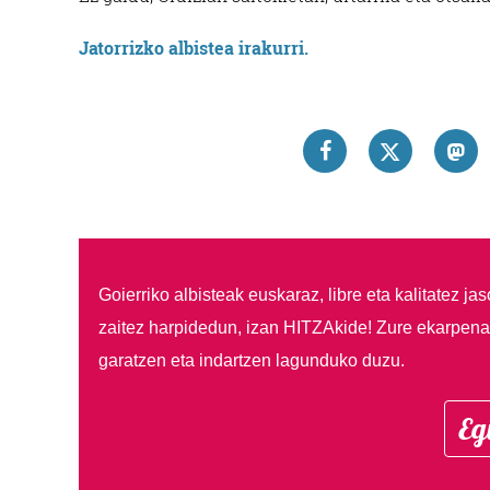
Jatorrizko albistea irakurri.
Goierriko albisteak euskaraz, libre eta kalitatez ja
zaitez harpidedun, izan HITZAkide!
Zure ekarpenar
garatzen eta indartzen lagunduko duzu.
Eg