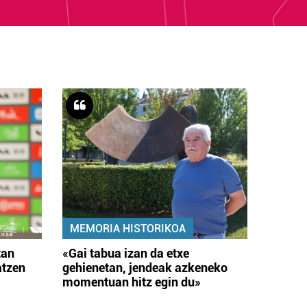
MEMORIA HISTORIKOA
tan
«Gai tabua izan da etxe
atzen
gehienetan, jendeak azkeneko
momentuan hitz egin du»