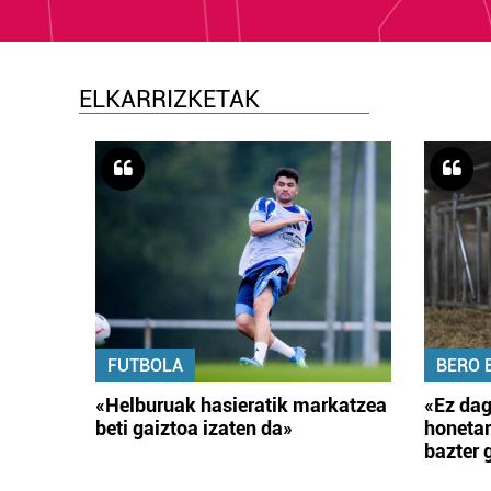
ELKARRIZKETAK
FUTBOLA
BERO 
«Helburuak hasieratik markatzea
«Ez dag
beti gaiztoa izaten da»
honetar
bazter 