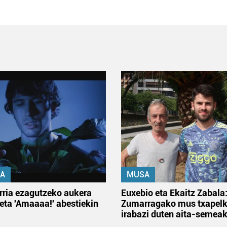
A
MUSA
rria ezagutzeko aukera
Euxebio eta Ekaitz Zabala
 eta 'Amaaaa!' abestiekin
Zumarragako mus txapelk
irabazi duten aita-semea