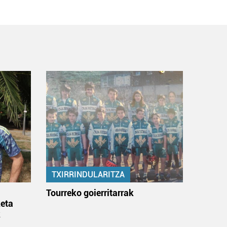
TXIRRINDULARITZA
:
Tourreko goierritarrak
eta
k