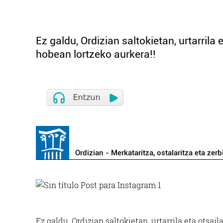
Ez galdu, Ordizian saltokietan, urtarrila
hobean lortzeko aurkera!!
Ordizian - Merkataritza, ostalaritza eta zerb
Ez galdu, Ordizian saltokietan, urtarrila eta otsa