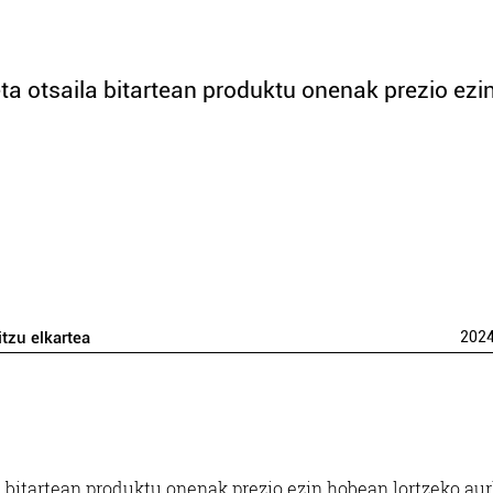
 eta otsaila bitartean produktu onenak prezio ezi
itzu elkartea
202
ila bitartean produktu onenak prezio ezin hobean lortzeko aur