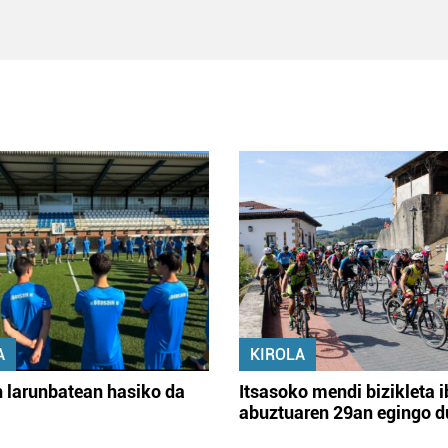
A
KIROLA
 larunbatean hasiko da
Itsasoko mendi bizikleta i
abuztuaren 29an egingo d