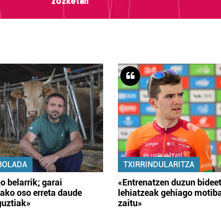
zozketan
BOLADA
TXIRRINDULARITZA
o belarrik; garai
«Entrenatzen duzun bidee
ako oso erreta daude
lehiatzeak gehiago motib
guztiak»
zaitu»