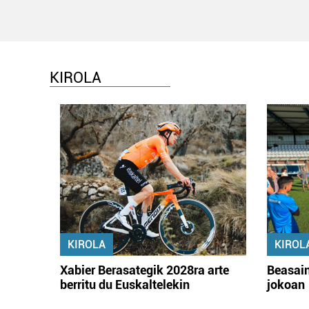
KIROLA
KIROLA
KIROL
Xabier Berasategik 2028ra arte
Beasain
berritu du Euskaltelekin
jokoan