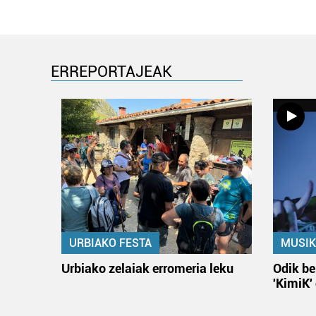
ERREPORTAJEAK
URBIAKO FESTA
MUSIK
Urbiako zelaiak erromeria leku
Odik be
'KimiK'