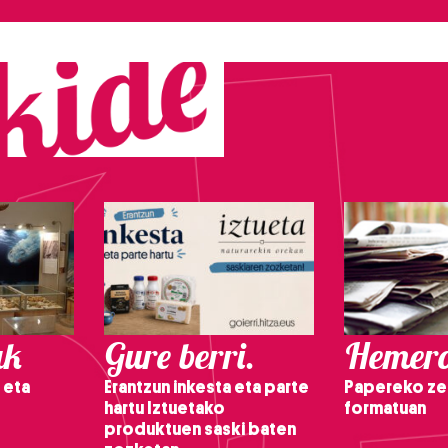
ak
Gure berri.
Hemero
 eta
Erantzun inkesta eta parte
Papereko ze
hartu Iztuetako
formatuan
produktuen saski baten