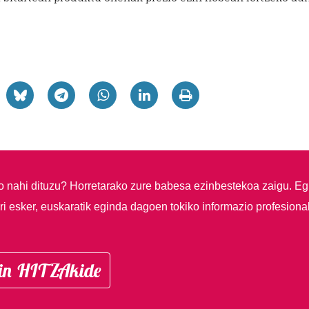
so nahi dituzu?
Horretarako zure babesa ezinbestekoa zaigu. Eg
i esker, euskaratik eginda dagoen tokiko informazio profesiona
in HITZAkide