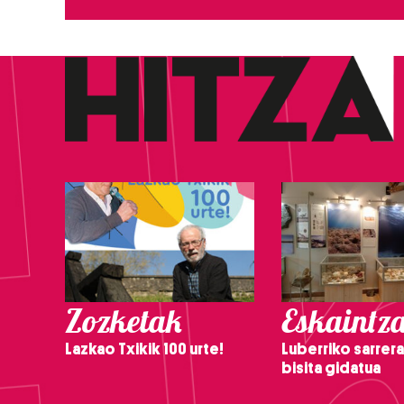
Zozketak
Eskaintz
Lazkao Txikik 100 urte!
Luberriko sarrera
bisita gidatua