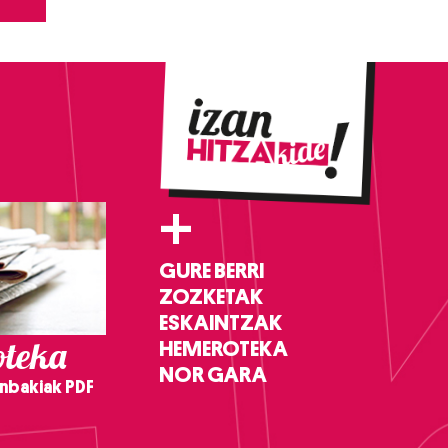
+
GURE BERRI
ZOZKETAK
ESKAINTZAK
teka
HEMEROTEKA
NOR GARA
nbakiak PDF