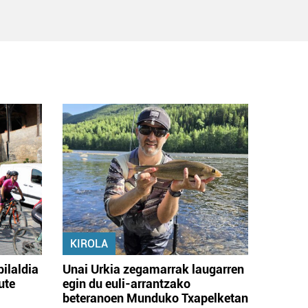
KIROLA
bilaldia
Unai Urkia zegamarrak laugarren
ute
egin du euli-arrantzako
beteranoen Munduko Txapelketan