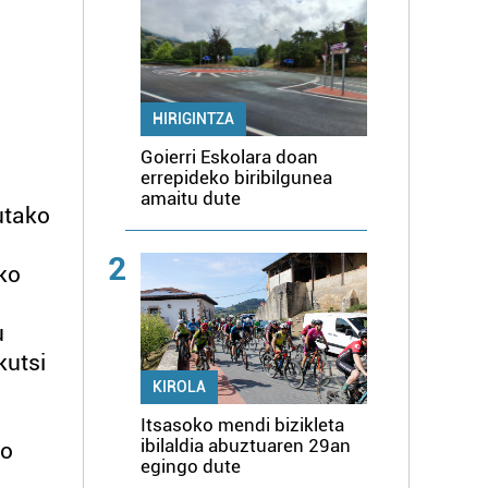
HIRIGINTZA
Goierri Eskolara doan
errepideko biribilgunea
amaitu dute
utako
2
ako
u
kutsi
KIROLA
Itsasoko mendi bizikleta
ibilaldia abuztuaren 29an
ko
egingo dute