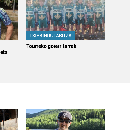
TXIRRINDULARITZA
:
Tourreko goierritarrak
eta
k