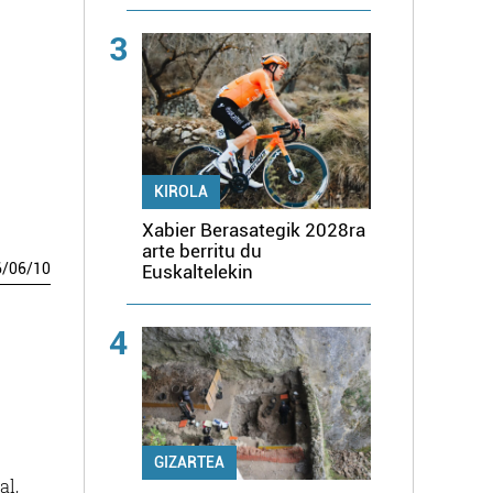
3
KIROLA
Xabier Berasategik 2028ra
arte berritu du
6
/
06
/
10
Euskaltelekin
4
GIZARTEA
al,