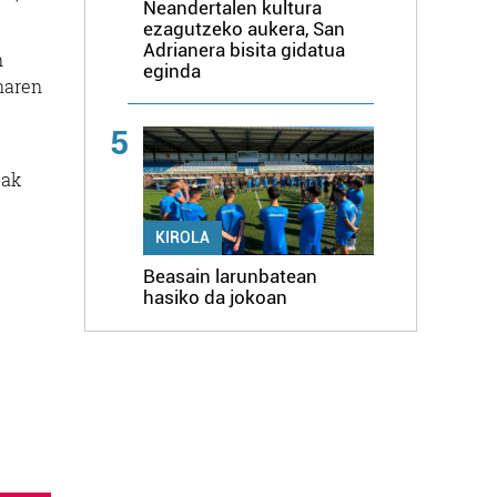
Neandertalen kultura
ezagutzeko aukera, San
Adrianera bisita gidatua
n
eginda
naren
5
eak
KIROLA
Beasain larunbatean
hasiko da jokoan