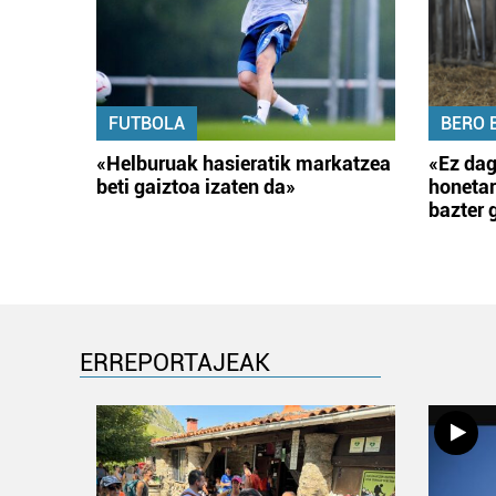
FUTBOLA
BERO 
«Helburuak hasieratik markatzea
«Ez dag
beti gaiztoa izaten da»
honetar
bazter 
ERREPORTAJEAK