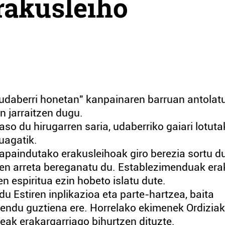
Erakusleiho
a udaberri honetan" kanpainaren barruan antolat
n jarraitzen dugu.
so du hirugarren saria, udaberriko gaiari lotut
duagatik.
 apaindutako erakusleihoak giro berezia sortu d
en arreta bereganatu du. Establezimenduak era
 espiritua ezin hobeto islatu dute.
du Estiren inplikazioa eta parte-hartzea, baita
endu guztiena ere. Horrelako ekimenek Ordizia
leak erakargarriago bihurtzen dituzte.