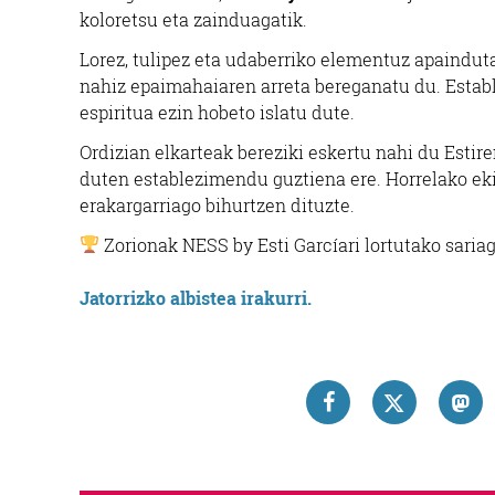
koloretsu eta zainduagatik.
Lorez, tulipez eta udaberriko elementuz apainduta
nahiz epaimahaiaren arreta bereganatu du. Esta
espiritua ezin hobeto islatu dute.
Ordizian elkarteak bereziki eskertu nahi du Estire
duten establezimendu guztiena ere. Horrelako ek
erakargarriago bihurtzen dituzte.
Zorionak NESS by Esti Garcíari lortutako sariag
Jatorrizko albistea irakurri.