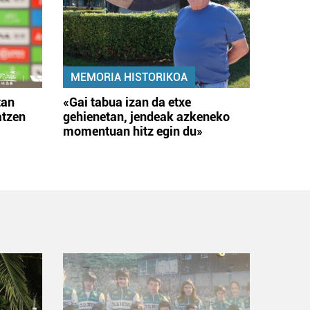
MEMORIA HISTORIKOA
tan
«Gai tabua izan da etxe
atzen
gehienetan, jendeak azkeneko
momentuan hitz egin du»