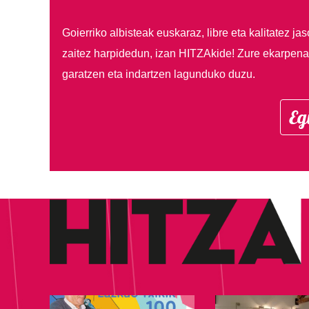
Goierriko albisteak euskaraz, libre eta kalitatez ja
zaitez harpidedun, izan HITZAkide!
Zure ekarpenar
garatzen eta indartzen lagunduko duzu.
Eg