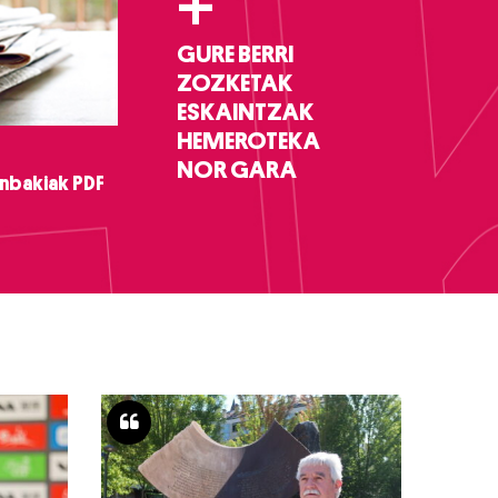
+
GURE BERRI
ZOZKETAK
ESKAINTZAK
HEMEROTEKA
NOR GARA
nbakiak PDF