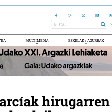
TEA
MULTIMEDIA
ESKELAK / AGURRAK
arcíak hirugarren