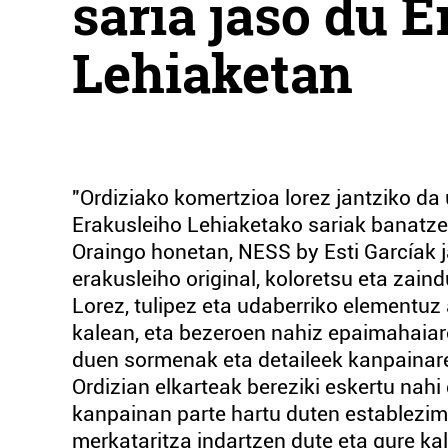
saria jaso du 
Lehiaketan
"Ordiziako komertzioa lorez jantziko d
Erakusleiho Lehiaketako sariak banatze
Oraingo honetan, NESS by Esti Garcíak ja
erakusleiho original, koloretsu eta zain
Lorez, tulipez eta udaberriko elementuz
kalean, eta bezeroen nahiz epaimahaiar
duen sormenak eta detaileek kanpainaren
Ordizian elkarteak bereziki eskertu nahi 
kanpainan parte hartu duten establezim
merkataritza indartzen dute eta gure ka