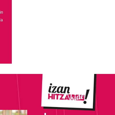
in
la