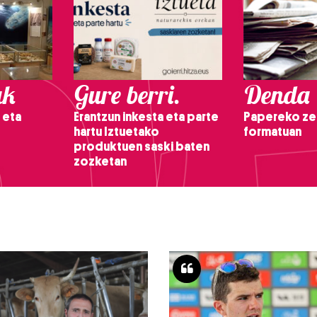
ak
Gure berri.
Denda
 eta
Erantzun inkesta eta parte
Papereko ze
hartu Iztuetako
formatuan
produktuen saski baten
zozketan