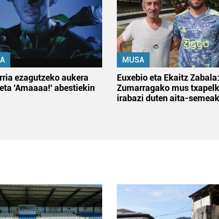
A
MUSA
rria ezagutzeko aukera
Euxebio eta Ekaitz Zabala
 eta 'Amaaaa!' abestiekin
Zumarragako mus txapelk
irabazi duten aita-semea