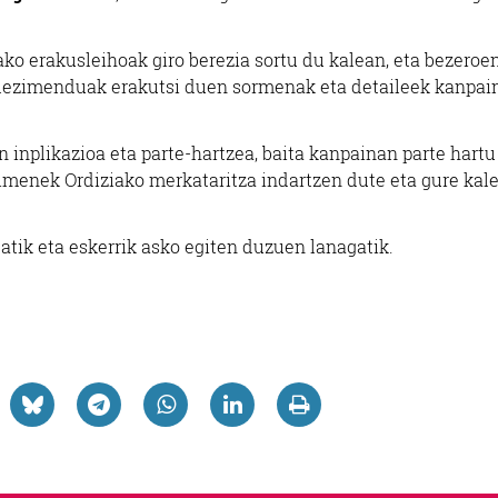
ko erakusleihoak giro berezia sortu du kalean, eta bezeroe
blezimenduak erakutsi duen sormenak eta detaileek kanpai
n inplikazioa eta parte-hartzea, baita kanpainan parte hartu
imenek Ordiziako merkataritza indartzen dute eta gure kal
atik eta eskerrik asko egiten duzuen lanagatik.