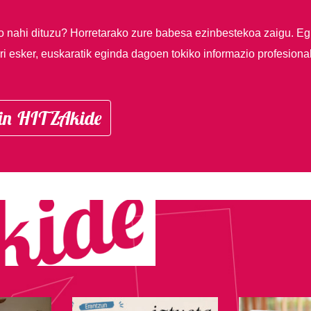
so nahi dituzu?
Horretarako zure babesa ezinbestekoa zaigu. Eg
i esker, euskaratik eginda dagoen tokiko informazio profesiona
in HITZAkide