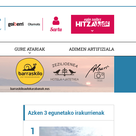
Sartu
GURE ATARIAK
ADIMEN ARTIFIZIALA
Azken 3 egunetako irakurrienak
1