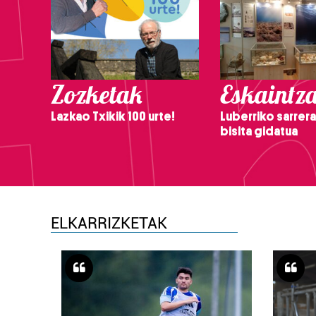
Zozketak
Eskaintz
Lazkao Txikik 100 urte!
Luberriko sarrera
bisita gidatua
ELKARRIZKETAK