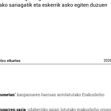
ako sariagatik eta eskerrik asko egiten duzuen
itzu elkartea
202
 honetan
” kanpainaren barruan antolatutako Erakusleiho
rugarren saria
, udaberriko gaiari lotutako erakusleiho origin