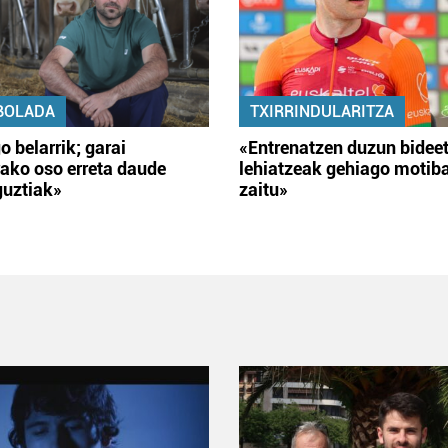
BOLADA
TXIRRINDULARITZA
o belarrik; garai
«Entrenatzen duzun bidee
ako oso erreta daude
lehiatzeak gehiago motib
guztiak»
zaitu»