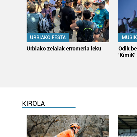
URBIAKO FESTA
MUSIK
Urbiako zelaiak erromeria leku
Odik be
'KimiK'
KIROLA