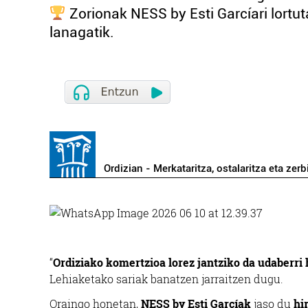
Zorionak NESS by Esti Garcíari lortut
lanagatik.
Ordizian - Merkataritza, ostalaritza eta zerb
“
Ordiziako komertzioa lorez jantziko da udaberri
Lehiaketako sariak banatzen jarraitzen dugu.
Oraingo honetan,
NESS by Esti Garcíak
jaso du
hi