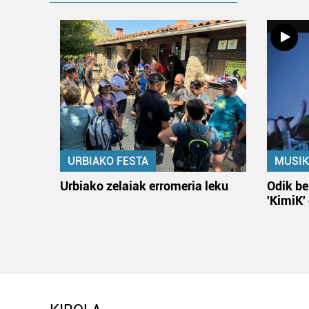
URBIAKO FESTA
MUSIK
Urbiako zelaiak erromeria leku
Odik be
'KimiK'