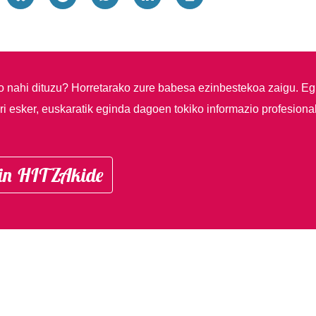
so nahi dituzu?
Horretarako zure babesa ezinbestekoa zaigu. Eg
i esker, euskaratik eginda dagoen tokiko informazio profesiona
in HITZAkide