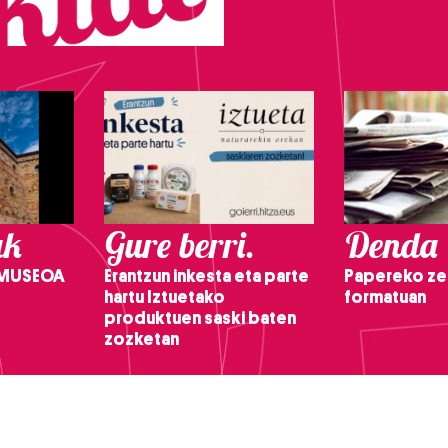
ak
Gure berri.
Denda
 MUSEOA
Erantzun inkesta eta parte
Papereko ze
hartu Iztuetako
formatuan
produktuen saski baten
zozketan