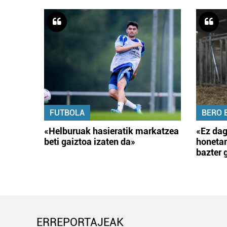
FUTBOLA
BERO 
«Helburuak hasieratik markatzea
«Ez dag
beti gaiztoa izaten da»
honetar
bazter 
ERREPORTAJEAK