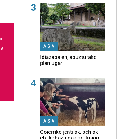
3
in
AISIA
la
Idiazabalen, abuzturako
plan ugari
4
AISIA
Goierriko jentilak, behiak
eta kobazuloak gertuago,