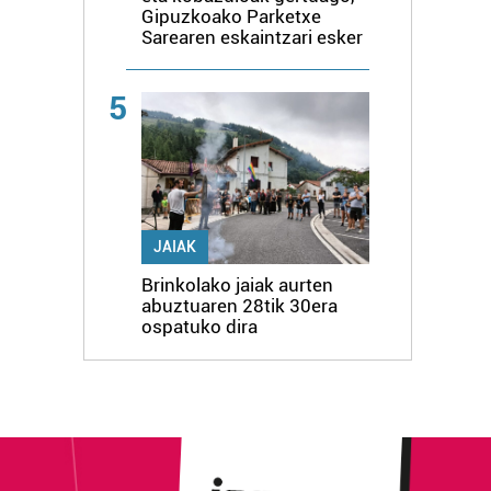
Gipuzkoako Parketxe
Sarearen eskaintzari esker
5
JAIAK
Brinkolako jaiak aurten
abuztuaren 28tik 30era
ospatuko dira