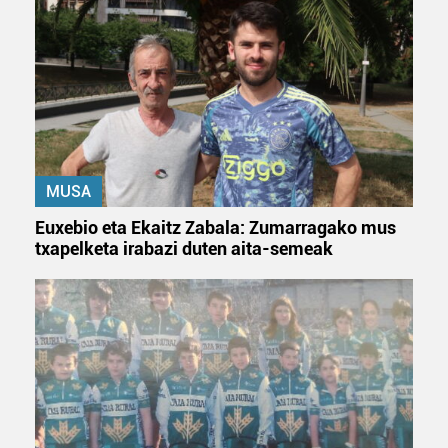
MUSA
Euxebio eta Ekaitz Zabala: Zumarragako mus
txapelketa irabazi duten aita-semeak