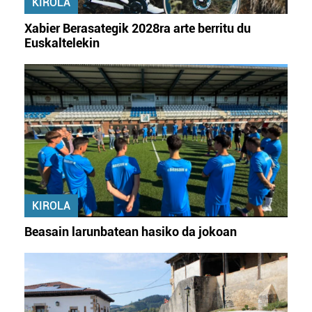
KIROLA
Xabier Berasategik 2028ra arte berritu du
Euskaltelekin
KIROLA
Beasain larunbatean hasiko da jokoan