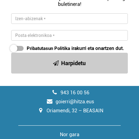
buletinera!
Pribatutasun Politika
irakurri eta onartzen dut.
Harpidetu
943 16 00 56
goierri@hitza.eus
Oriamendi, 32 – BEASAIN
Nor gara