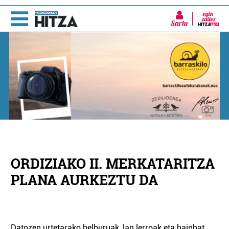
Sartu
ORDIZIAKO II. MERKATARITZA
PLANA AURKEZTU DA
Datozen urtetarako helburuak, lan lerroak eta hainbat