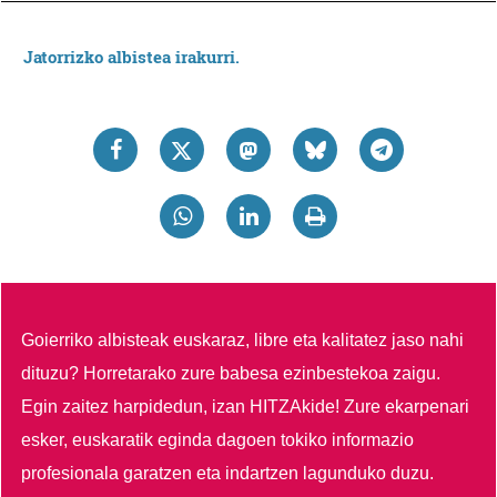
Jatorrizko albistea irakurri.
Goierriko albisteak euskaraz, libre eta kalitatez jaso nahi
dituzu?
Horretarako zure babesa ezinbestekoa zaigu.
Egin zaitez harpidedun, izan HITZAkide!
Zure ekarpenari
esker, euskaratik eginda dagoen tokiko informazio
profesionala garatzen eta indartzen lagunduko duzu.