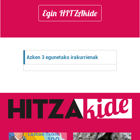
Egin HITZAkide
Azken 3 egunetako irakurrienak