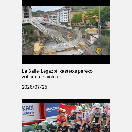
La Salle-Legazpi ikastetxe pareko
zubiaren eraistea
2026/07/25