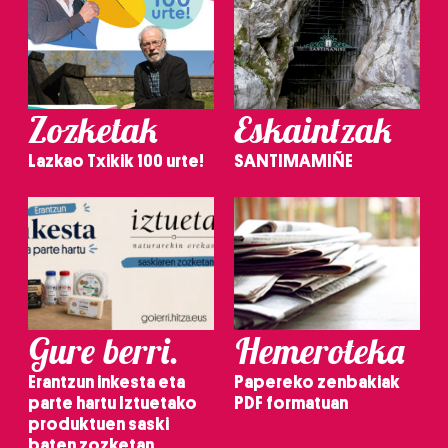
Zozketak
Eskaintzak
Lazkao Txikik 100 urte!
SANTIMAMIÑE
Gure berri.
Hemeroteka
Erantzun inkesta eta
Papereko zenbakiak
parte hartu Iztuetako
PDF formatuan
produktuen saski
baten zozketan