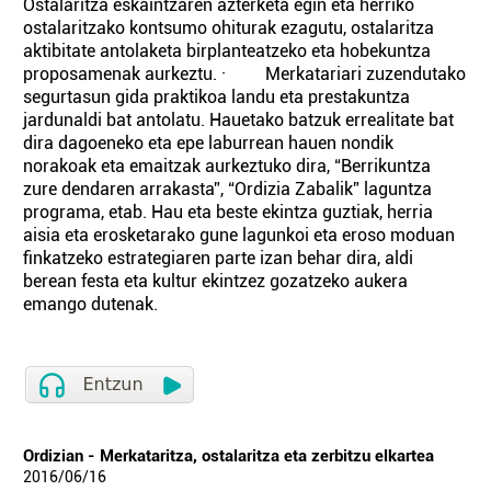
Ostalaritza eskaintzaren azterketa egin eta herriko
ostalaritzako kontsumo ohiturak ezagutu, ostalaritza
aktibitate antolaketa birplanteatzeko eta hobekuntza
proposamenak aurkeztu. · Merkatariari zuzendutako
segurtasun gida praktikoa landu eta prestakuntza
jardunaldi bat antolatu. Hauetako batzuk errealitate bat
dira dagoeneko eta epe laburrean hauen nondik
norakoak eta emaitzak aurkeztuko dira, “Berrikuntza
zure dendaren arrakasta”, “Ordizia Zabalik” laguntza
programa, etab. Hau eta beste ekintza guztiak, herria
aisia eta erosketarako gune lagunkoi eta eroso moduan
finkatzeko estrategiaren parte izan behar dira, aldi
berean festa eta kultur ekintzez gozatzeko aukera
emango dutenak.
Ordizian - Merkataritza, ostalaritza eta zerbitzu elkartea
2016
/
06
/
16