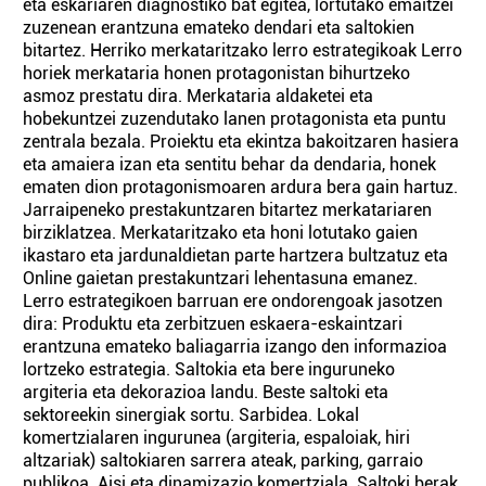
eta eskariaren diagnostiko bat egitea, lortutako emaitzei
zuzenean erantzuna emateko dendari eta saltokien
bitartez. Herriko merkataritzako lerro estrategikoak Lerro
horiek merkataria honen protagonistan bihurtzeko
asmoz prestatu dira. Merkataria aldaketei eta
hobekuntzei zuzendutako lanen protagonista eta puntu
zentrala bezala. Proiektu eta ekintza bakoitzaren hasiera
eta amaiera izan eta sentitu behar da dendaria, honek
ematen dion protagonismoaren ardura bera gain hartuz.
Jarraipeneko prestakuntzaren bitartez merkatariaren
birziklatzea. Merkataritzako eta honi lotutako gaien
ikastaro eta jardunaldietan parte hartzera bultzatuz eta
Online gaietan prestakuntzari lehentasuna emanez.
Lerro estrategikoen barruan ere ondorengoak jasotzen
dira: Produktu eta zerbitzuen eskaera-eskaintzari
erantzuna emateko baliagarria izango den informazioa
lortzeko estrategia. Saltokia eta bere inguruneko
argiteria eta dekorazioa landu. Beste saltoki eta
sektoreekin sinergiak sortu. Sarbidea. Lokal
komertzialaren ingurunea (argiteria, espaloiak, hiri
altzariak) saltokiaren sarrera ateak, parking, garraio
publikoa. Aisi eta dinamizazio komertziala. Saltoki berak