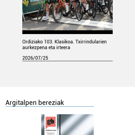
Ordiziako 103. Klasikoa. Txirrindularien
aurkezpena eta irteera
2026/07/25
Argitalpen bereziak