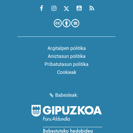
Argitalpen politika
Aniztasun politika
Pribatutasun politika
Cookieak
Babesleak: