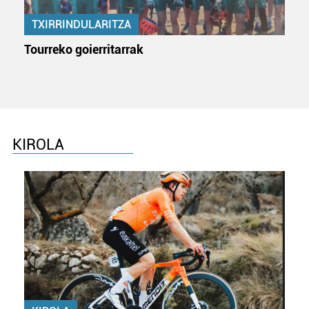
TXIRRINDULARITZA
Tourreko goierritarrak
KIROLA