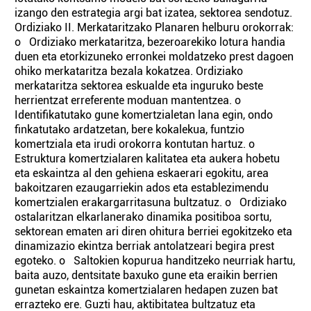
izango den estrategia argi bat izatea, sektorea sendotuz.
Ordiziako II. Merkataritzako Planaren helburu orokorrak:
o Ordiziako merkataritza, bezeroarekiko lotura handia
duen eta etorkizuneko erronkei moldatzeko prest dagoen
ohiko merkataritza bezala kokatzea. Ordiziako
merkataritza sektorea eskualde eta inguruko beste
herrientzat erreferente moduan mantentzea. o
Identifikatutako gune komertzialetan lana egin, ondo
finkatutako ardatzetan, bere kokalekua, funtzio
komertziala eta irudi orokorra kontutan hartuz. o
Estruktura komertzialaren kalitatea eta aukera hobetu
eta eskaintza al den gehiena eskaerari egokitu, area
bakoitzaren ezaugarriekin ados eta establezimendu
komertzialen erakargarritasuna bultzatuz. o Ordiziako
ostalaritzan elkarlanerako dinamika positiboa sortu,
sektorean ematen ari diren ohitura berriei egokitzeko eta
dinamizazio ekintza berriak antolatzeari begira prest
egoteko. o Saltokien kopurua handitzeko neurriak hartu,
baita auzo, dentsitate baxuko gune eta eraikin berrien
gunetan eskaintza komertzialaren hedapen zuzen bat
errazteko ere. Guzti hau, aktibitatea bultzatuz eta