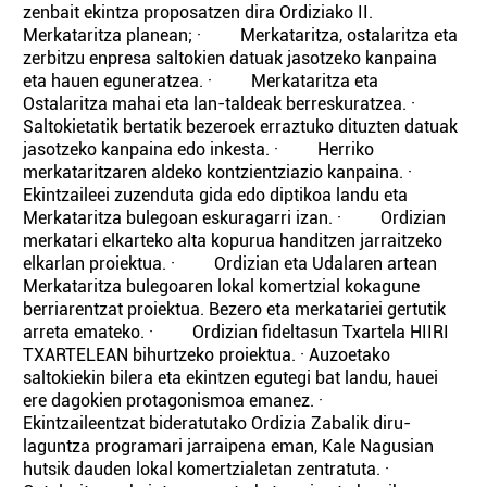
zenbait ekintza proposatzen dira Ordiziako II.
Merkataritza planean; · Merkataritza, ostalaritza eta
zerbitzu enpresa saltokien datuak jasotzeko kanpaina
eta hauen eguneratzea. · Merkataritza eta
Ostalaritza mahai eta lan-taldeak berreskuratzea. ·
Saltokietatik bertatik bezeroek erraztuko dituzten datuak
jasotzeko kanpaina edo inkesta. · Herriko
merkataritzaren aldeko kontzientziazio kanpaina. ·
Ekintzaileei zuzenduta gida edo diptikoa landu eta
Merkataritza bulegoan eskuragarri izan. · Ordizian
merkatari elkarteko alta kopurua handitzen jarraitzeko
elkarlan proiektua. · Ordizian eta Udalaren artean
Merkataritza bulegoaren lokal komertzial kokagune
berriarentzat proiektua. Bezero eta merkatariei gertutik
arreta emateko. · Ordizian fideltasun Txartela HIIRI
TXARTELEAN bihurtzeko proiektua. · Auzoetako
saltokiekin bilera eta ekintzen egutegi bat landu, hauei
ere dagokien protagonismoa emanez. ·
Ekintzaileentzat bideratutako Ordizia Zabalik diru-
laguntza programari jarraipena eman, Kale Nagusian
hutsik dauden lokal komertzialetan zentratuta. ·