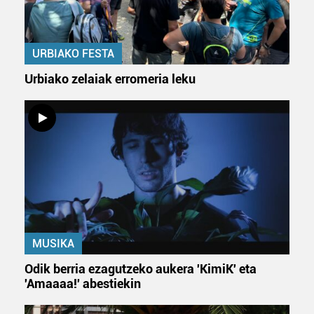
irakurri
URBIAKO FESTA
Urbiako zelaiak erromeria leku
MUSIKA
Odik berria ezagutzeko aukera 'KimiK' eta
'Amaaaa!' abestiekin