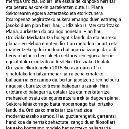
meritua Ordizia, Goierri eta eskualde kanpoko herritar
eta bezero askorekin partekatzen dute. II. Plana
Sektorearen egoera aztertzeko eta etorkizunera
itxaropenaz begiratzeko aukera emango duen estrategia
jasoko duen plan berri hau, Ordiziako II. Merkataritzako
Plana, aurkezten da oraingo honetan. Plan hau,
Ordiziako Merkataritza bulegotik landu da eta aurreko
planari erreleboa ematen dio. Lan metodoa indartu eta
mantentzeko gidoi moduan baliagarria izango da, aldi
berean helburu berriak eta sektorearen egoera berriei
egokitutako ekintzak aurkezteko. Ordiziako Udalak
Ordizian elkartearekin 2015eko azaroaren 11n
sinatutako lan hitzarmenari jarraipena emateko
baliagarria ere izango da, bertan jasotzen ziren helburu
nagusiak burutzeko tresna baliagarria izanik. Hiru
urtetarako baliagarria, ostalaritza eta merkataritza
mahaiekin osatu eta eguneratzera irekita dagoen plana.
Sektore lehiakorrago baita modernoago bat lortzeko
landu da, Ordiziako merkataritza tradizioa
modernizatzeko asmoz. Hau guztiarengatik, garrantzi
handikoa da herriak zehaztuta izango duen filosofiari
lotutako kontsumo modelo bat sortzeko baliagarria