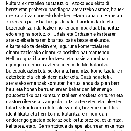
kultura ekintzailea sustatuz. o Azoka edo ekitaldi
berezietan probetxu handiagoa ateratzeko asmoz, hauek
merkataritza gune edo kale berrietara zabaldu. Hauetan
zuzenean parte hartuz, jardunaldi hauek indartu eta
bezeroak izan daitezken horiengan inpaktuak handituz
edo eragina sortuz. o Udala eta Ordizian elkartearen
arteko elkarlanaren bitartez, baita beste erakunde,
elkarte edo taldeekin ere, ingurune komertzialaren
dinamizaziorako dinamika positibo bat mantendu.
Helburu guzti hauek lortzeko eta hasiera moduan
egungo egoeraren azterketa egin du Merkataritza
bulegoak, azterketa sektoriala, hirigintza komertzialaren
azterketa eta lehiakideen azterketa. Guzti hauetatik
ateratako emaitzak kontutan hartuz landu da plan berri
hau eta honen barruan eman behar den lehenengo
pausoetariko bat kontsumitzaileen erosketa ohituren eta
gastuen ikerketa izango da. Iritzi azterketen eta inkesten
bitartez kontsumo ohiturak ezagutu, bezeroen perfilak
identifikatu eta herriko merkataritzaren inguruan
ondorengo gaietan balorazioak lortu; prezioa, eskaintza,
kalitatea, etab. Garrantzitsua da epe laburrean eskaintza