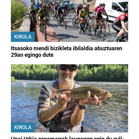
KIROLA
Itsasoko mendi bizikleta ibilaldia abuztuaren
29an egingo dute
KIROLA
Unai Urkia zegamarrak laugarren egin du euli-