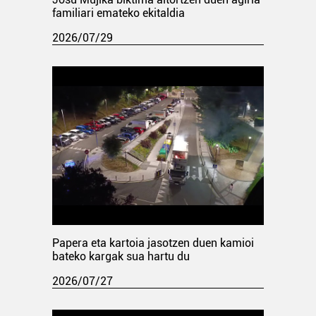
familiari emateko ekitaldia
2026/07/29
Papera eta kartoia jasotzen duen kamioi
bateko kargak sua hartu du
2026/07/27