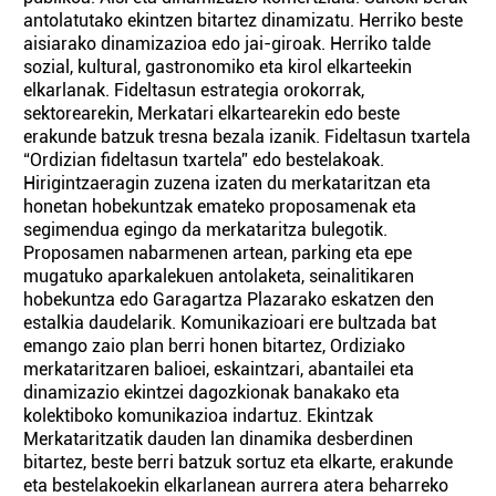
antolatutako ekintzen bitartez dinamizatu. Herriko beste
aisiarako dinamizazioa edo jai-giroak. Herriko talde
sozial, kultural, gastronomiko eta kirol elkarteekin
elkarlanak. Fideltasun estrategia orokorrak,
sektorearekin, Merkatari elkartearekin edo beste
erakunde batzuk tresna bezala izanik. Fideltasun txartela
“Ordizian fideltasun txartela” edo bestelakoak.
Hirigintzaeragin zuzena izaten du merkataritzan eta
honetan hobekuntzak emateko proposamenak eta
segimendua egingo da merkataritza bulegotik.
Proposamen nabarmenen artean, parking eta epe
mugatuko aparkalekuen antolaketa, seinalitikaren
hobekuntza edo Garagartza Plazarako eskatzen den
estalkia daudelarik. Komunikazioari ere bultzada bat
emango zaio plan berri honen bitartez, Ordiziako
merkataritzaren balioei, eskaintzari, abantailei eta
dinamizazio ekintzei dagozkionak banakako eta
kolektiboko komunikazioa indartuz. Ekintzak
Merkataritzatik dauden lan dinamika desberdinen
bitartez, beste berri batzuk sortuz eta elkarte, erakunde
eta bestelakoekin elkarlanean aurrera atera beharreko