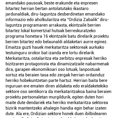
emandako pausoak, beste erakunde eta enpresen
bitartez herrian bertan antolatutako ikastaro
jardunaldiak, diru-laguntza desberdinetan emandako
informazio edo aholkularitza eta “Ordizia Zabalik” diru-
laguntza programaren arrakasta, ekintzaile berrien
bitartez lokal komertzial hutsak berreskuratzeko
programa honetara 16 ekintzaile batu direlarik proiektu
berrien bitartez edo belaunaldi aldaketari aurre eginez.
Emaitza guzti hauek merkataritza sektoreak aurkako
testuinguru orokor bat izanda ere lortu direlarik.
Merkataritza, ostalaritza eta zerbitzu enpresak herriko
bizitzaren protagonista eta dinamizatzaile nabarmenak
dira, garapen ekonomikoari oso lotuak, lanpostuak
sortuz eta beraien tasa edo zergak herrian ordainduz
herriko hobekuntzetan parte hartuz. Herrian baita bere
inguruan ere ematen diren aldaketa edo eraldaketekiko
sektore oso sentikorra da merkataritzakoa baina beraien
proiektu pertsonaletan murgildurik, egiten duten hori
maite dute dendariek eta herriko merkataritza sektorea
bizirik mantentzeko ahalegin handia egin behar izaten
dute. Ala ere, Ordizian sektore honek duen ibilbidearen