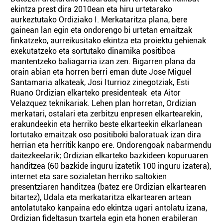
ekintza prest dira 2010ean eta hiru urtetarako
aurkeztutako Ordiziako I. Merkataritza plana, bere
gainean lan egin eta ondorengo bi urtetan emaitzak
finkatzeko, aurreikusitako ekintza eta proiektu gehienak
exekutatzeko eta sortutako dinamika positiboa
mantentzeko baliagarria izan zen. Bigarren plana da
orain abian eta horren berri eman dute Jose Miguel
Santamaria alkateak, Josi Iturrioz zinegotziak, Esti
Ruano Ordizian elkarteko presidenteak eta Aitor
Velazquez teknikariak. Lehen plan horretan, Ordizian
merkatari, ostalari eta zerbitzu enpresen elkartearekin,
erakundeekin eta herriko beste elkarteekin elkarlanean
lortutako emaitzak oso positiboki baloratuak izan dira
herrian eta herritik kanpo ere. Ondorengoak nabarmendu
daitezkeelarik; Ordizian elkarteko bazkideen kopuruaren
handitzea (60 bazkide inguru izatetik 100 inguru izatera),
internet eta sare sozialetan herriko saltokien
presentziaren handitzea (batez ere Ordizian elkartearen
bitartez), Udala eta merkataritza elkartearen artean
antolatutako kanpaina edo ekintza ugari antolatu izana,
Ordizian fideltasun txartela egin eta honen erabileran