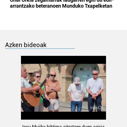
arrantzako beteranoen Munduko Txapelketan
Azken bideoak
Josu Mujika biktima aitortzen duen agiria