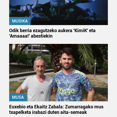
datuen atalean. Edozein unetan alda edo ken dezakezu
zure baimena Cookieen adierazpenean.
MUSIKA
Webgune honek cookie propioak eta hirugarrenen cookie-
fitxategiak erabiltzen ditu. Zure esperientzia eta
Odik berria ezagutzeko aukera 'KimiK' eta
zerbitzuak hobetzeko asmoz, cookie teknologiaz
'Amaaaa!' abestiekin
baliatzen gara. Ohar hau onartuz gero, teknologia hori
erabiltzeko baimen esplizitua ematen diguzu.
Gehiago
irakurri
MUSA
Euxebio eta Ekaitz Zabala: Zumarragako mus
txapelketa irabazi duten aita-semeak