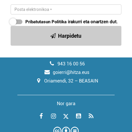
Pribatutasun Politika
irakurri eta onartzen dut.
Harpidetu
943 16 00 56
goierri@hitza.eus
Oriamendi, 32 – BEASAIN
Nor gara