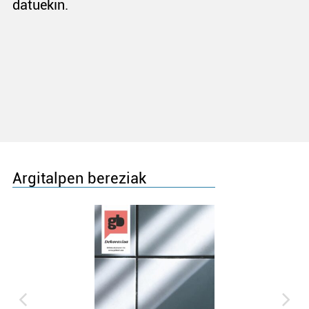
datuekin.
Argitalpen bereziak