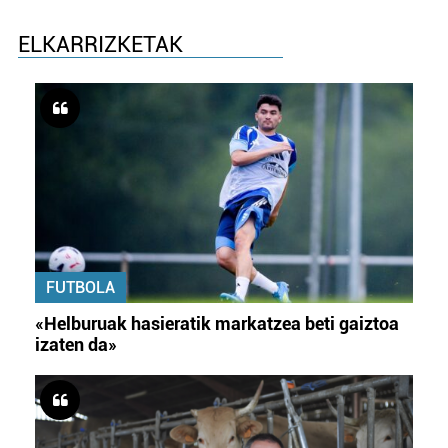
ELKARRIZKETAK
FUTBOLA
«Helburuak hasieratik markatzea beti gaiztoa
izaten da»