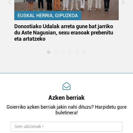
EUSKAL HERRIA, GIPUZKOA
Donostiako Udalak arreta gune bat jarriko
Ur
du Aste Nagusian, sexu erasoak prebenitu
es
eta artatzeko
lu
Azken berriak
Goierriko azken berriak jakin nahi dituzu? Harpidetu gure
buletinera!