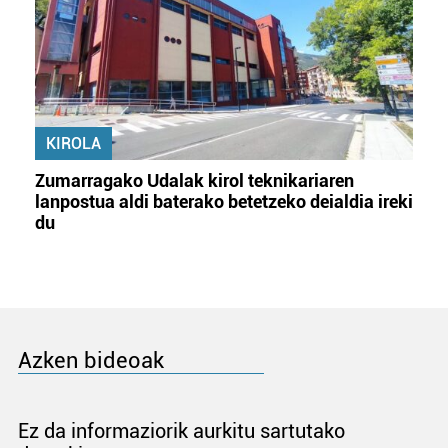
KIROLA
Zumarragako Udalak kirol teknikariaren
lanpostua aldi baterako betetzeko deialdia ireki
du
Azken bideoak
Ez da informaziorik aurkitu sartutako