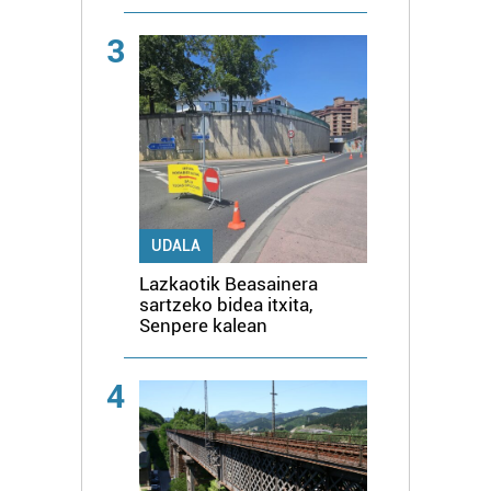
3
UDALA
Lazkaotik Beasainera
sartzeko bidea itxita,
Senpere kalean
4