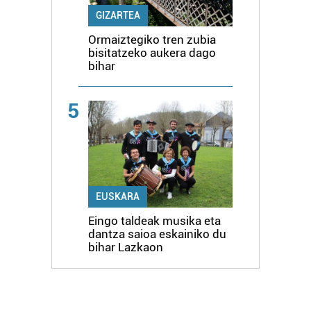
GIZARTEA
Ormaiztegiko tren zubia
bisitatzeko aukera dago
bihar
5
EUSKARA
Eingo taldeak musika eta
dantza saioa eskainiko du
bihar Lazkaon