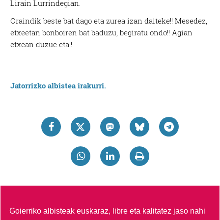
Lirain Lurrindegian.
Oraindik beste bat dago eta zurea izan daiteke!! Mesedez,
etxeetan bonboiren bat baduzu, begiratu ondo!! Agian
etxean duzue eta!!
Jatorrizko albistea irakurri.
Goierriko albisteak euskaraz, libre eta kalitatez jaso nahi