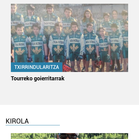
TXIRRINDULARITZA
Tourreko goierritarrak
KIROLA