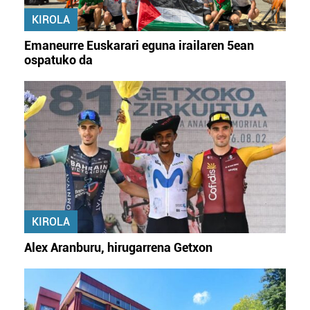
KIROLA
Emaneurre Euskarari eguna irailaren 5ean
ospatuko da
KIROLA
Alex Aranburu, hirugarrena Getxon