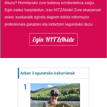
dituzu?
Horretarako zure babesa ezinbestekoa zaigu.
Egin zaitez harpidedun, izan HITZAkide!
Zure ekarpenari
esker, euskaratik eginda dagoen tokiko informazio
profesionala garatzen eta indartzen lagunduko duzu.
Egin HITZAkide
Azken 3 egunetako irakurrienak
1