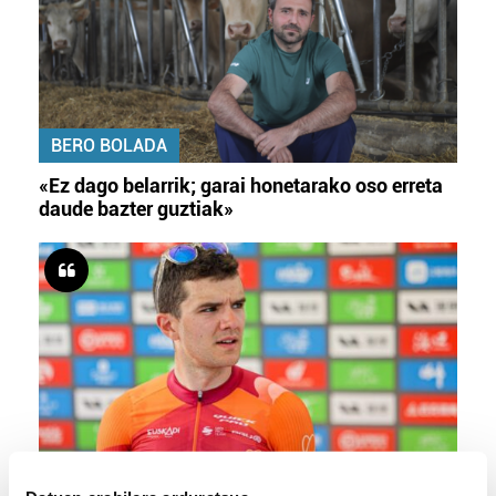
BERO BOLADA
«Ez dago belarrik; garai honetarako oso erreta
daude bazter guztiak»
TXIRRINDULARITZA