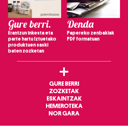
Gure berri.
Denda
Erantzun inkesta eta
Papereko zenbakiak
parte hartu Iztuetako
PDF formatuan
produktuen saski
baten zozketan
+
GURE BERRI
ZOZKETAK
ESKAINTZAK
HEMEROTEKA
NOR GARA