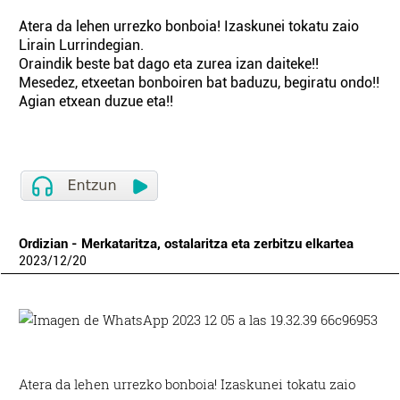
Atera da lehen urrezko bonboia! Izaskunei tokatu zaio
Lirain Lurrindegian.
Oraindik beste bat dago eta zurea izan daiteke!!
Mesedez, etxeetan bonboiren bat baduzu, begiratu ondo!!
Agian etxean duzue eta!!
Ordizian - Merkataritza, ostalaritza eta zerbitzu elkartea
2023
/
12
/
20
Atera da lehen urrezko bonboia! Izaskunei tokatu zaio