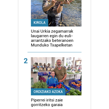
KIROLA
Unai Urkia zegamarrak
laugarren egin du euli-
arrantzako beteranoen
Munduko Txapelketan
2
ORDIZIAKO AZOKA
Piperrei iritsi zaie
gorritzeko garaia